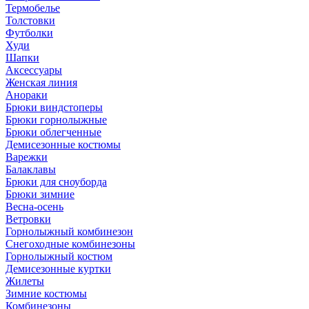
Термобелье
Толстовки
Футболки
Худи
Шапки
Аксессуары
Женская линия
Анораки
Брюки виндстоперы
Брюки горнолыжные
Брюки облегченные
Демисезонные костюмы
Варежки
Балаклавы
Брюки для сноуборда
Брюки зимние
Весна-осень
Ветровки
Горнолыжный комбинезон
Снегоходные комбинезоны
Горнолыжный костюм
Демисезонные куртки
Жилеты
Зимние костюмы
Комбинезоны