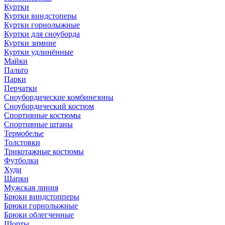
Куртки
Куртки виндстоперы
Куртки горнолыжные
Куртки для сноуборда
Куртки зимние
Куртки удлинённые
Майки
Пальто
Парки
Перчатки
Сноубордические комбинезоны
Сноубордический костюм
Спортивные костюмы
Спортивные штаны
Термобелье
Толстовки
Трикотажные костюмы
Футболки
Худи
Шапки
Мужская линия
Брюки виндстопперы
Брюки горнолыжные
Брюки облегченные
Шорты