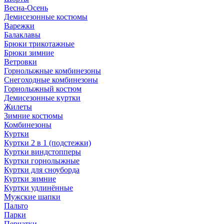
Весна-Осень
Демисезонные костюмы
Варежки
Балаклавы
Брюки трикотажные
Брюки зимние
Ветровки
Горнолыжные комбинезоны
Снегоходные комбинезоны
Горнолыжный костюм
Демисезонные куртки
Жилеты
Зимние костюмы
Комбинезоны
Куртки
Куртки 2 в 1 (подстежки)
Куртки виндстопперы
Куртки горнолыжные
Куртки для сноуборда
Куртки зимние
Куртки удлинённые
Мужские шапки
Пальто
Парки
Перчатки