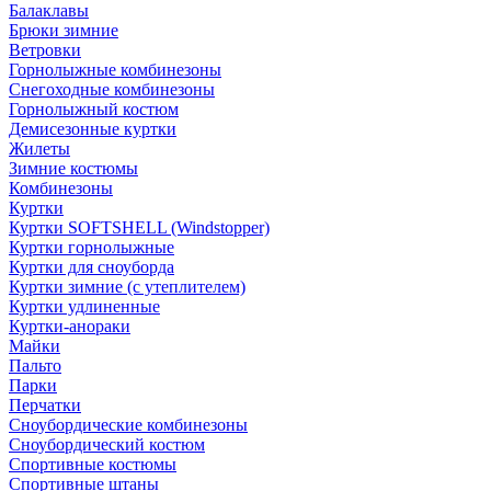
Балаклавы
Брюки зимние
Ветровки
Горнолыжные комбинезоны
Снегоходные комбинезоны
Горнолыжный костюм
Демисезонные куртки
Жилеты
Зимние костюмы
Комбинезоны
Куртки
Куртки SOFTSHELL (Windstopper)
Куртки горнолыжные
Куртки для сноуборда
Куртки зимние (с утеплителем)
Куртки удлиненные
Куртки-анораки
Майки
Пальто
Парки
Перчатки
Сноубордические комбинезоны
Сноубордический костюм
Спортивные костюмы
Спортивные штаны