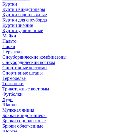
Куртки
Куртки виндстоперы
Куртки горнолыжные
Куртки для сноуборда
Куртки зимние
Куртки удлинённые
Майки
Пальто
Парки
Перчатки
Сноубордические комбинезоны
Сноубордический костюм
Спортивные костюмы
Спортивные штаны
Термобелье
Толстовки
Трикотажные костюмы
Футболки
Худи
Шапки
Мужская линия
Брюки виндстопперы
Брюки горнолыжные
Брюки облегченные
Шорты