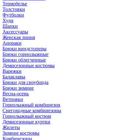
Термобелье
Толстовки
Футболки
Худи
Шапки
Аксессуары
Женская линия
Анораки
Брюки виндстоперы
Брюки горнолыжные
Брюки облегченные
Демисезонные костюмы
Варежки
Балаклавы
Брюки для сноуборда
Брюки зимние
Весна-осень
Ветровки
Горнолыжный комбинезон
Снегоходные комбинезоны
Горнолыжный костюм
Демисезонные куртки
Жилеты
Зимние костюмы
Комбинезоны