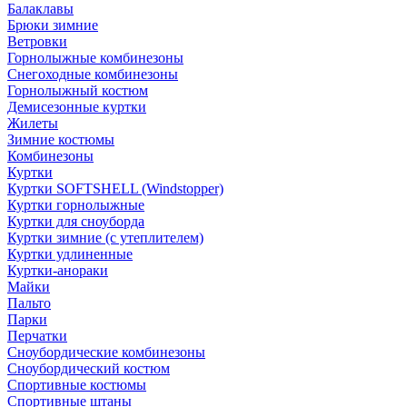
Балаклавы
Брюки зимние
Ветровки
Горнолыжные комбинезоны
Снегоходные комбинезоны
Горнолыжный костюм
Демисезонные куртки
Жилеты
Зимние костюмы
Комбинезоны
Куртки
Куртки SOFTSHELL (Windstopper)
Куртки горнолыжные
Куртки для сноуборда
Куртки зимние (с утеплителем)
Куртки удлиненные
Куртки-анораки
Майки
Пальто
Парки
Перчатки
Сноубордические комбинезоны
Сноубордический костюм
Спортивные костюмы
Спортивные штаны