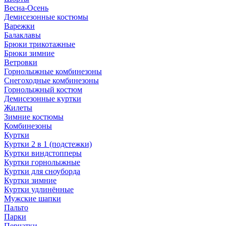
Весна-Осень
Демисезонные костюмы
Варежки
Балаклавы
Брюки трикотажные
Брюки зимние
Ветровки
Горнолыжные комбинезоны
Снегоходные комбинезоны
Горнолыжный костюм
Демисезонные куртки
Жилеты
Зимние костюмы
Комбинезоны
Куртки
Куртки 2 в 1 (подстежки)
Куртки виндстопперы
Куртки горнолыжные
Куртки для сноуборда
Куртки зимние
Куртки удлинённые
Мужские шапки
Пальто
Парки
Перчатки