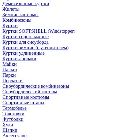
Демисезонные куртки
Жилеты
Зимние костюмы
Комбинезоны
Куртки
Куртки SOFTSHELL (Windstopper)
Куртки горнолыжные
Куртки для сноуборда
Куртки зимние (с утеплителем)
Куртки удлиненные
Куртки-анораки
Майки
Пальто
Парки
Перчатки
Сноубордические комбинезоны
Сноубордический костюм
Спортивные костюмы
Спортивные штаны
Термобелье
Толстовки
Футболки
Худи
Шапки
Аксессуары