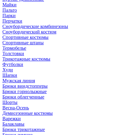
Майки
Пальто
Парки
Перчатки
Сноубордические комбинезоны
Сноубордический костюм
Спортивные костюмы
Спортивные штаны
Термобелье
Толстовки
Трикотажные костюмы
Футболки
Худи
Шапки
Мужская линия
Брюки виндстопперы
Брюки горнолыжные
Брюки облегченные
Шорты
Весна-Осень
Демисезонные костюмы
Варежки
Балаклавы
Брюки трикотажные
Брюки зимние