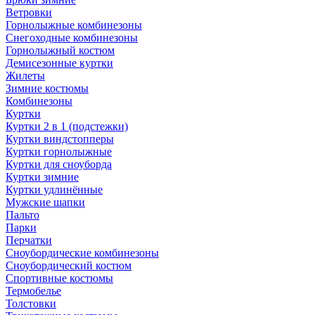
Ветровки
Горнолыжные комбинезоны
Снегоходные комбинезоны
Горнолыжный костюм
Демисезонные куртки
Жилеты
Зимние костюмы
Комбинезоны
Куртки
Куртки 2 в 1 (подстежки)
Куртки виндстопперы
Куртки горнолыжные
Куртки для сноуборда
Куртки зимние
Куртки удлинённые
Мужские шапки
Пальто
Парки
Перчатки
Сноубордические комбинезоны
Сноубордический костюм
Спортивные костюмы
Термобелье
Толстовки