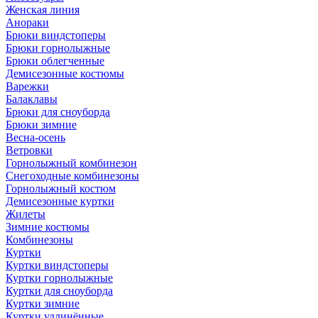
Женская линия
Анораки
Брюки виндстоперы
Брюки горнолыжные
Брюки облегченные
Демисезонные костюмы
Варежки
Балаклавы
Брюки для сноуборда
Брюки зимние
Весна-осень
Ветровки
Горнолыжный комбинезон
Снегоходные комбинезоны
Горнолыжный костюм
Демисезонные куртки
Жилеты
Зимние костюмы
Комбинезоны
Куртки
Куртки виндстоперы
Куртки горнолыжные
Куртки для сноуборда
Куртки зимние
Куртки удлинённые