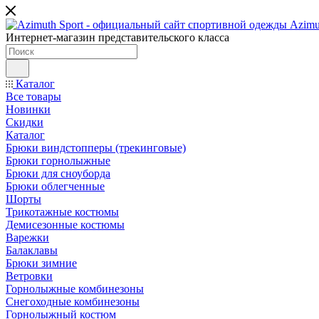
Интернет-магазин представительского класса
Каталог
Все товары
Новинки
Скидки
Каталог
Брюки виндстопперы (трекинговые)
Брюки горнолыжные
Брюки для сноуборда
Брюки облегченные
Шорты
Трикотажные костюмы
Демисезонные костюмы
Варежки
Балаклавы
Брюки зимние
Ветровки
Горнолыжные комбинезоны
Снегоходные комбинезоны
Горнолыжный костюм