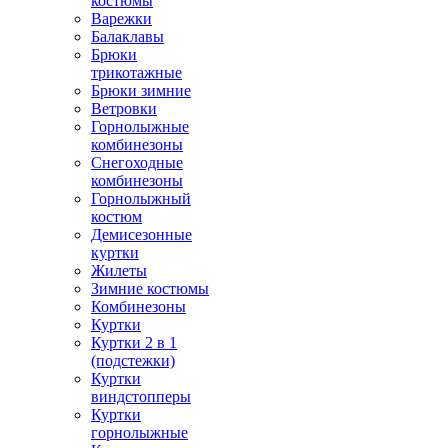
костюмы
Варежки
Балаклавы
Брюки
трикотажные
Брюки зимние
Ветровки
Горнолыжные
комбинезоны
Снегоходные
комбинезоны
Горнолыжный
костюм
Демисезонные
куртки
Жилеты
Зимние костюмы
Комбинезоны
Куртки
Куртки 2 в 1
(подстежки)
Куртки
виндстопперы
Куртки
горнолыжные