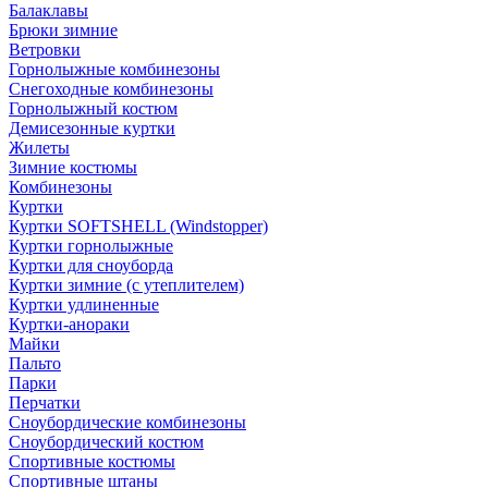
Балаклавы
Брюки зимние
Ветровки
Горнолыжные комбинезоны
Снегоходные комбинезоны
Горнолыжный костюм
Демисезонные куртки
Жилеты
Зимние костюмы
Комбинезоны
Куртки
Куртки SOFTSHELL (Windstopper)
Куртки горнолыжные
Куртки для сноуборда
Куртки зимние (с утеплителем)
Куртки удлиненные
Куртки-анораки
Майки
Пальто
Парки
Перчатки
Сноубордические комбинезоны
Сноубордический костюм
Спортивные костюмы
Спортивные штаны