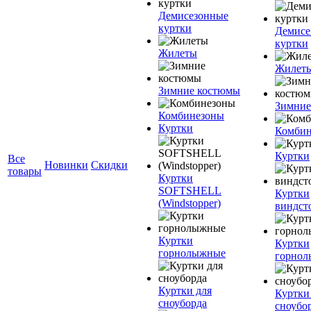
Демисезонные
куртки
Демисе
куртки
Жилеты
Жилет
Зимние костюмы
Зимние
Комбинезоны
Куртки
Комбин
Куртки
Все
Новинки
Скидки
товары
Куртки
SOFTSHELL
Куртки
(Windstopper)
виндст
Куртки
Куртки
горнолыжные
горно
Куртки для
Куртки
сноуборда
сноубо