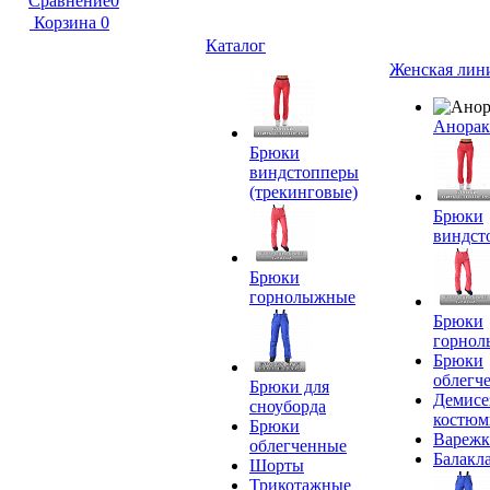
Сравнение
0
Корзина
0
Каталог
Женская лин
Анора
Брюки
виндстопперы
(трекинговые)
Брюки
виндст
Брюки
горнолыжные
Брюки
горно
Брюки
облегч
Брюки для
Демисе
сноуборда
костю
Брюки
Вареж
облегченные
Балакл
Шорты
Трикотажные