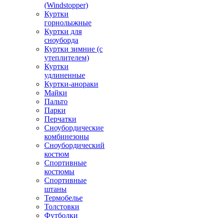
(Windstopper)
Куртки
горнолыжные
Куртки для
сноуборда
Куртки зимние (с
утеплителем)
Куртки
удлиненные
Куртки-анораки
Майки
Пальто
Парки
Перчатки
Сноубордические
комбинезоны
Сноубордический
костюм
Спортивные
костюмы
Спортивные
штаны
Термобелье
Толстовки
Футболки