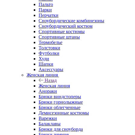
Пальто
Парки
Перчатки
Сноубордические комбинезоны
Сноубордический костюм
Спортивные костюмы
Спортивные штаны
Термобелье
Толстовки
Футболки
Худи
Шапки
Аксессуары
Женская линия
Назад
Женская линия
Анораки
Брюки виндстоперы
Брюки горнолыжные
Брюки облегченные
Демисезонные костюмы
Варежки
Балаклавы
Брюки для сноуборда
Брюки зимние