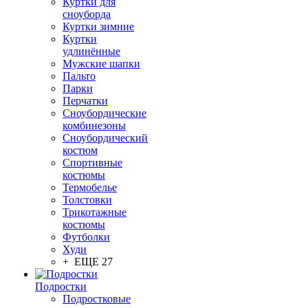
Куртки для
сноуборда
Куртки зимние
Куртки
удлинённые
Мужские шапки
Пальто
Парки
Перчатки
Сноубордические
комбинезоны
Сноубордический
костюм
Спортивные
костюмы
Термобелье
Толстовки
Трикотажные
костюмы
Футболки
Худи
+ ЕЩЕ 27
Подростки
Подростковые