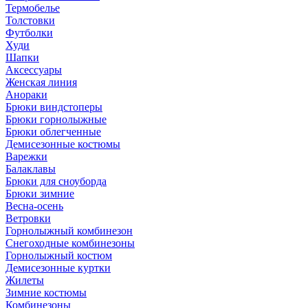
Термобелье
Толстовки
Футболки
Худи
Шапки
Аксессуары
Женская линия
Анораки
Брюки виндстоперы
Брюки горнолыжные
Брюки облегченные
Демисезонные костюмы
Варежки
Балаклавы
Брюки для сноуборда
Брюки зимние
Весна-осень
Ветровки
Горнолыжный комбинезон
Снегоходные комбинезоны
Горнолыжный костюм
Демисезонные куртки
Жилеты
Зимние костюмы
Комбинезоны