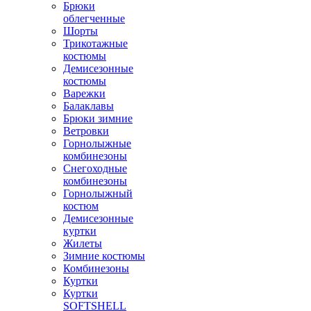
Брюки
облегченные
Шорты
Трикотажные
костюмы
Демисезонные
костюмы
Варежки
Балаклавы
Брюки зимние
Ветровки
Горнолыжные
комбинезоны
Снегоходные
комбинезоны
Горнолыжный
костюм
Демисезонные
куртки
Жилеты
Зимние костюмы
Комбинезоны
Куртки
Куртки
SOFTSHELL