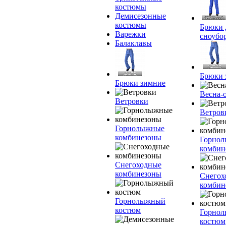
костюмы
Демисезонные
костюмы
Брюки 
Варежки
сноубо
Балаклавы
Брюки 
Брюки зимние
Весна-
Ветровки
Ветров
Горнолыжные
комбинезоны
Горно
комбин
Снегоходные
комбинезоны
Снегох
комбин
Горнолыжный
костюм
Горно
костюм