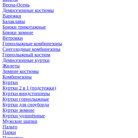
Весна-Осень
Демисезонные костюмы
Варежки
Балаклавы
Брюки трикотажные
Брюки зимние
Ветровки
Горнолыжные комбинезоны
Снегоходные комбинезоны
Горнолыжный костюм
Демисезонные куртки
Жилеты
Зимние костюмы
Комбинезоны
Куртки
Куртки 2 в 1 (подстежки)
Куртки виндстопперы
Куртки горнолыжные
Куртки для сноуборда
Куртки зимние
Куртки удлинённые
Мужские шапки
Пальто
Парки
Перчатки