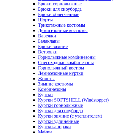
Брюки горнолыжные
Брюки для сноуборда
Брюки облегченные
Шорты
Трикотажные костюмы
Демисезонные костюмы
Варежки
Балаклавы
Брюки зимние
Ветровки
Горнолыжные комбинезоны
Снегоходные комбинезоны
Горнолыжный костюм
Демисезонные куртки
Жилеты
Зимние костюмы
Комбинезоны
Куртки
Куртки SOFTSHELL (Windstopper)
Куртки горнолыжные
Куртки для сноуборда
Куртки зимние (с утеплителем)
Куртки удлиненные
Куртки-анораки
Майки