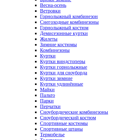
Весна-осень
Ветровки
Горнолыжный комбинезон
Снегоходные комбинезоны
Горнолыжный костюм
Демисезонные куртки
Жилеты
Зимние костюмы
Комбинезоны
Куртки
Куртки виндстоперы
Куртки горнолыжные
Куртки для сноуборда
Куртки зимние
Куртки удлинённые
Майки
Пальто
Парки
Перчатки
Сноубордические комбинезоны
Сноубордический костюм
Спортивные костюмы
Спортивные штаны
Термобелье