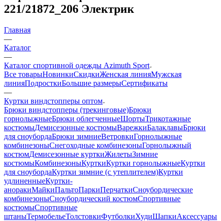
221/21872_206 Электрик
Главная
—
Каталог
—
Каталог спортивной одежды Azimuth Sport
Все товары
Новинки
Скидки
Женская линия
Мужская
линия
Подростки
Большие размеры
Сертификаты
—
Куртки виндстопперы оптом
Брюки виндстопперы (трекинговые)
Брюки
горнолыжные
Брюки облегченные
Шорты
Трикотажные
костюмы
Демисезонные костюмы
Варежки
Балаклавы
Брюки
для сноуборда
Брюки зимние
Ветровки
Горнолыжные
комбинезоны
Снегоходные комбинезоны
Горнолыжный
костюм
Демисезонные куртки
Жилеты
Зимние
костюмы
Комбинезоны
Куртки
Куртки горнолыжные
Куртки
для сноуборда
Куртки зимние (с утеплителем)
Куртки
удлиненные
Куртки-
анораки
Майки
Пальто
Парки
Перчатки
Сноубордические
комбинезоны
Сноубордический костюм
Спортивные
костюмы
Спортивные
штаны
Термобелье
Толстовки
Футболки
Худи
Шапки
Аксессуары