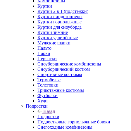
Комбинезоны
Куртки
Куртки 2 в 1 (подстежки)
Куртки виндстопперы
Куртки горнолыжные
Куртки для сноуборда
Куртки зимние
Куртки удлинённые
Мужские шапки
Пальто
Парки
Перчатки
Сноубордические комбинезоны
Сноубордический костюм
Спортивные костюмы
Термобелье
Толстовки
Трикотажные костюмы
Футболки
Худи
Подростки
Назад
Подростки
Подростковые горнолыжные брюки
Снегоходные комбинезоны