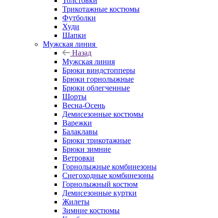
Толстовки
Трикотажные костюмы
Футболки
Худи
Шапки
Мужская линия
Назад
Мужская линия
Брюки виндстопперы
Брюки горнолыжные
Брюки облегченные
Шорты
Весна-Осень
Демисезонные костюмы
Варежки
Балаклавы
Брюки трикотажные
Брюки зимние
Ветровки
Горнолыжные комбинезоны
Снегоходные комбинезоны
Горнолыжный костюм
Демисезонные куртки
Жилеты
Зимние костюмы