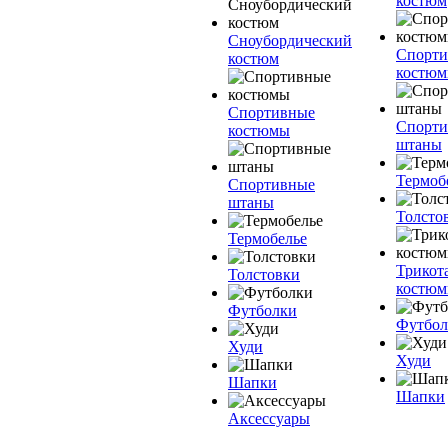
костюм
Сноубордический
Спорт
костюм
костю
Спортивные
Спорт
костюмы
штаны
Термоб
Спортивные
штаны
Толсто
Термобелье
Трикот
Толстовки
костю
Футболки
Футбол
Худи
Худи
Шапки
Шапки
Аксессуары