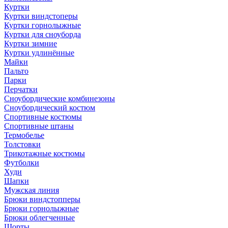
Куртки
Куртки виндстоперы
Куртки горнолыжные
Куртки для сноуборда
Куртки зимние
Куртки удлинённые
Майки
Пальто
Парки
Перчатки
Сноубордические комбинезоны
Сноубордический костюм
Спортивные костюмы
Спортивные штаны
Термобелье
Толстовки
Трикотажные костюмы
Футболки
Худи
Шапки
Мужская линия
Брюки виндстопперы
Брюки горнолыжные
Брюки облегченные
Шорты