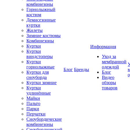
комбинезоны
Горнолыжный
костюм
Демисезонные
куртки
Жилеты
Зимние костюмы
Комбинезоны
Куртки
Информация
Куртки
виндстоперы
Уход за
Куртки
мембранной
У
горнолыжные
одеждой
Блог
Бренды
Куртки для
Блог
сноуборда
Видео
Куртки зимние
обзоры
Куртки
товаров
удлинённые
Майки
Пальто
Парки
Перчатки
Сноубордические
комбинезоны
Сноубордический