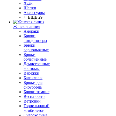
Худи
Шапки
Аксессуары
+ ЕЩЕ 29
Женская линия
Анораки
Брюки
виндстоперы
Брюки
горнолыжные
Брюки
облегченные
Демисезонные
костюмы
Варежки
Балаклавы
Брюки для
сноуборда
Брюки зимние
Весна-осень
Ветровки
Горнолыжный
комбинезон
Снегоходные