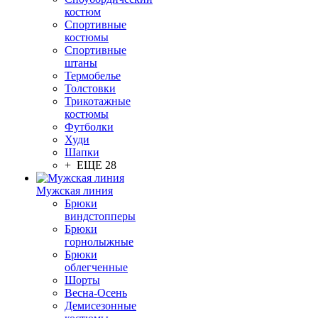
костюм
Спортивные
костюмы
Спортивные
штаны
Термобелье
Толстовки
Трикотажные
костюмы
Футболки
Худи
Шапки
+ ЕЩЕ 28
Мужская линия
Брюки
виндстопперы
Брюки
горнолыжные
Брюки
облегченные
Шорты
Весна-Осень
Демисезонные