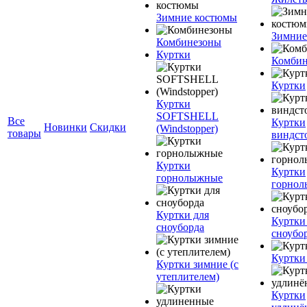
Зимние костюмы
Зимние
Комбинезоны
Куртки
Комбин
Куртки
Куртки
SOFTSHELL
Все
Куртки
Новинки
Скидки
(Windstopper)
товары
виндст
Куртки
Куртки
горнолыжные
горно
Куртки для
Куртки
сноуборда
сноубо
Куртки
Куртки зимние (с
утеплителем)
Куртки