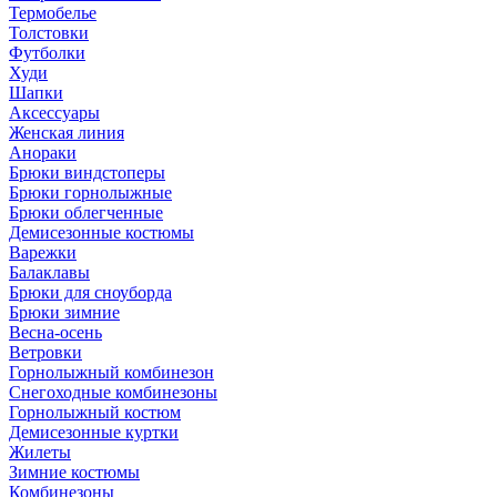
Термобелье
Толстовки
Футболки
Худи
Шапки
Аксессуары
Женская линия
Анораки
Брюки виндстоперы
Брюки горнолыжные
Брюки облегченные
Демисезонные костюмы
Варежки
Балаклавы
Брюки для сноуборда
Брюки зимние
Весна-осень
Ветровки
Горнолыжный комбинезон
Снегоходные комбинезоны
Горнолыжный костюм
Демисезонные куртки
Жилеты
Зимние костюмы
Комбинезоны