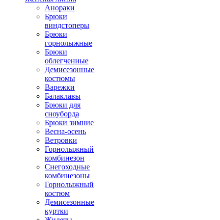
Анораки
Брюки
виндстоперы
Брюки
горнолыжные
Брюки
облегченные
Демисезонные
костюмы
Варежки
Балаклавы
Брюки для
сноуборда
Брюки зимние
Весна-осень
Ветровки
Горнолыжный
комбинезон
Снегоходные
комбинезоны
Горнолыжный
костюм
Демисезонные
куртки
Жилеты