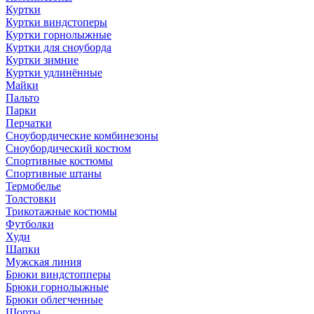
Куртки
Куртки виндстоперы
Куртки горнолыжные
Куртки для сноуборда
Куртки зимние
Куртки удлинённые
Майки
Пальто
Парки
Перчатки
Сноубордические комбинезоны
Сноубордический костюм
Спортивные костюмы
Спортивные штаны
Термобелье
Толстовки
Трикотажные костюмы
Футболки
Худи
Шапки
Мужская линия
Брюки виндстопперы
Брюки горнолыжные
Брюки облегченные
Шорты