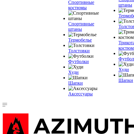
Спортивные
штаны
костюмы
Термоб
Спортивные
Толсто
штаны
Термобелье
Трикот
костю
Толстовки
Футбол
Футболки
Худи
Худи
Шапки
Шапки
Аксессуары