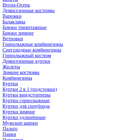
Весна-Осень
Демисезонные костюмы
Варежки
Балаклавы
Брюки трикотажные
Брюки зимние
Ветровки
Горнолыжные комбинезоны
Снегоходные комбинезоны
Горнолыжный костюм
Демисезонные куртки
Жилеты
Зимние костюмы
Комбинезоны
Куртки
Куртки 2 в 1 (подстежки)
Куртки виндстопперы
Куртки горнолыжные
Куртки для сноуборда
Куртки зимние
Куртки удлинённые
Мужские шапки
Пальто
Парки
Перчатки