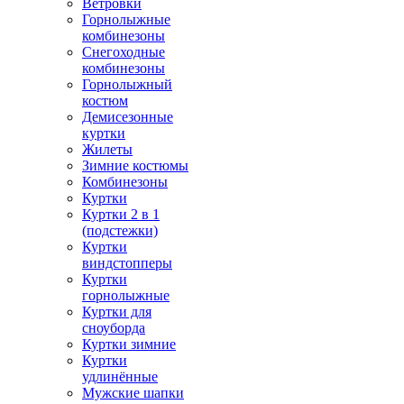
Ветровки
Горнолыжные
комбинезоны
Снегоходные
комбинезоны
Горнолыжный
костюм
Демисезонные
куртки
Жилеты
Зимние костюмы
Комбинезоны
Куртки
Куртки 2 в 1
(подстежки)
Куртки
виндстопперы
Куртки
горнолыжные
Куртки для
сноуборда
Куртки зимние
Куртки
удлинённые
Мужские шапки