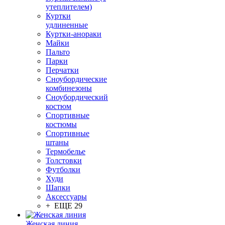
утеплителем)
Куртки
удлиненные
Куртки-анораки
Майки
Пальто
Парки
Перчатки
Сноубордические
комбинезоны
Сноубордический
костюм
Спортивные
костюмы
Спортивные
штаны
Термобелье
Толстовки
Футболки
Худи
Шапки
Аксессуары
+ ЕЩЕ 29
Женская линия