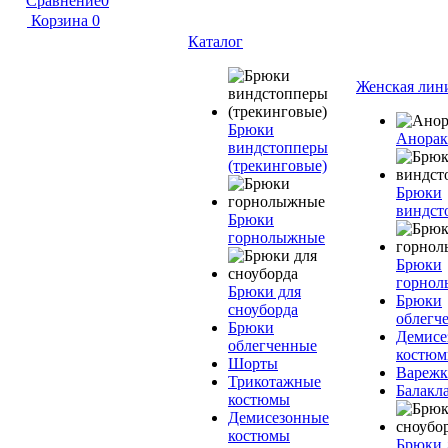
Сравнение
0
Корзина
0
Каталог
Женская лин
Брюки
Анора
виндстопперы
(трекинговые)
Брюки
виндст
Брюки
горнолыжные
Брюки
горно
Брюки для
Брюки
сноуборда
облегч
Брюки
Демисе
облегченные
костю
Шорты
Вареж
Трикотажные
Балакл
костюмы
Демисезонные
костюмы
Брюки 