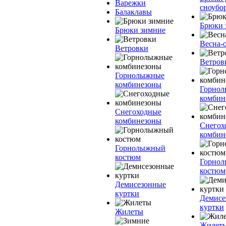
Варежки
сноубо
Балаклавы
Брюки 
Брюки зимние
Весна-
Ветровки
Ветров
Горнолыжные
комбинезоны
Горно
комбин
Снегоходные
комбинезоны
Снегох
комбин
Горнолыжный
костюм
Горно
костюм
Демисезонные
куртки
Демисе
куртки
Жилеты
Жилет