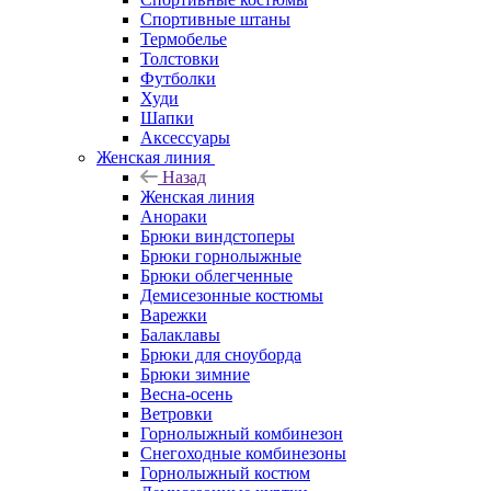
Спортивные штаны
Термобелье
Толстовки
Футболки
Худи
Шапки
Аксессуары
Женская линия
Назад
Женская линия
Анораки
Брюки виндстоперы
Брюки горнолыжные
Брюки облегченные
Демисезонные костюмы
Варежки
Балаклавы
Брюки для сноуборда
Брюки зимние
Весна-осень
Ветровки
Горнолыжный комбинезон
Снегоходные комбинезоны
Горнолыжный костюм