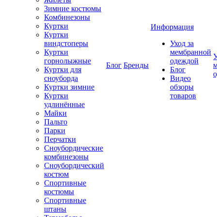
Зимние костюмы
Комбинезоны
Куртки
Информация
Куртки
виндстоперы
Уход за
Куртки
мембранной
У
горнолыжные
одеждой
Блог
Бренды
Куртки для
Блог
сноуборда
Видео
Куртки зимние
обзоры
Куртки
товаров
удлинённые
Майки
Пальто
Парки
Перчатки
Сноубордические
комбинезоны
Сноубордический
костюм
Спортивные
костюмы
Спортивные
штаны