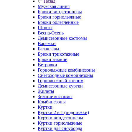
Назад
Мужская линия
Брюки виндстопперы
Брюки горнолыжные
Брюки облегченные
Шорты
Весна-Осень
Демисезонные костюмы
Варежки
Балаклавы
Брюки трикотажные
Брюки зимние
Ветровки
Горнолыжные комбинезоны
Снегоходные комбинезоны
Горнолыжный костюм
Демисезонные куртки
Жилеты
Зимние костюмы
Комбинезоны
Куртки
Куртки 2 в 1 (подстежки)
Куртки виндстопперы
Куртки горнолыжные
Куртки для сноуборда