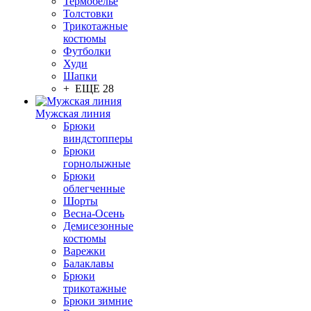
Термобелье
Толстовки
Трикотажные
костюмы
Футболки
Худи
Шапки
+ ЕЩЕ 28
Мужская линия
Брюки
виндстопперы
Брюки
горнолыжные
Брюки
облегченные
Шорты
Весна-Осень
Демисезонные
костюмы
Варежки
Балаклавы
Брюки
трикотажные
Брюки зимние