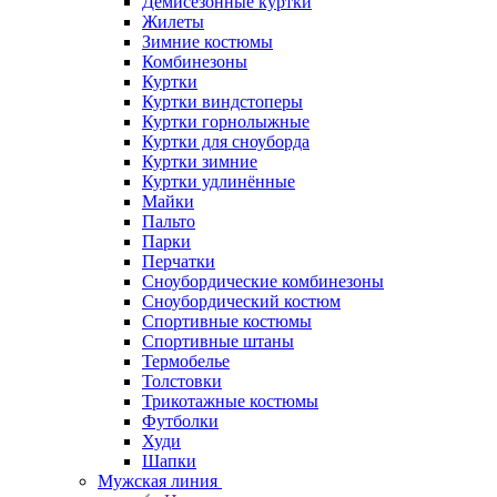
Демисезонные куртки
Жилеты
Зимние костюмы
Комбинезоны
Куртки
Куртки виндстоперы
Куртки горнолыжные
Куртки для сноуборда
Куртки зимние
Куртки удлинённые
Майки
Пальто
Парки
Перчатки
Сноубордические комбинезоны
Сноубордический костюм
Спортивные костюмы
Спортивные штаны
Термобелье
Толстовки
Трикотажные костюмы
Футболки
Худи
Шапки
Мужская линия