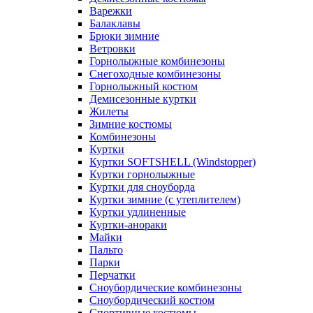
Варежки
Балаклавы
Брюки зимние
Ветровки
Горнолыжные комбинезоны
Снегоходные комбинезоны
Горнолыжный костюм
Демисезонные куртки
Жилеты
Зимние костюмы
Комбинезоны
Куртки
Куртки SOFTSHELL (Windstopper)
Куртки горнолыжные
Куртки для сноуборда
Куртки зимние (с утеплителем)
Куртки удлиненные
Куртки-анораки
Майки
Пальто
Парки
Перчатки
Сноубордические комбинезоны
Сноубордический костюм
Спортивные костюмы