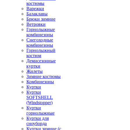
костюмы
Варежки
Балаклавы
Брюки зимние
Ветровки
Горнолыжные
комбинезоны
Снегоходные
комбинезоны
Горнолыжный
костюм
Демисезонные
куртки
Жилеты
Зимние костюмы
Комбинезоны
Куртки
Куртки
SOFTSHELL
(Windstopper)
Куртки
горнолыжные
Куртки для
сноуборда
Куртки зимние (с