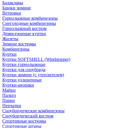
Балаклавы
Брюки зимние
Ветровки
Горнолыжные комбинезоны
Снегоходные комбинезоны
Горнолыжный костюм
Демисезонные куртки
Жилеты
Зимние костюмы
Комбинезоны
Куртки
Куртки SOFTSHELL (Windstopper)
Куртки горнолыжные
Куртки для сноуборда
Куртки зимние (с утеплителем)
Куртки удлиненные
Куртки-анораки
Майки
Пальто
Парки
Перчатки
Сноубордические комбинезоны
Сноубордический костюм
Спортивные костюмы
Спортивные штаны