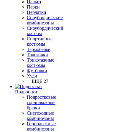
Пальто
Парки
Перчатки
Сноубордические
комбинезоны
Сноубордический
костюм
Спортивные
костюмы
Термобелье
Толстовки
Трикотажные
костюмы
Футболки
Худи
+ ЕЩЕ 27
Подростки
Подростковые
горнолыжные
брюки
Снегоходные
комбинезоны
Горнолыжные
комбинезоны