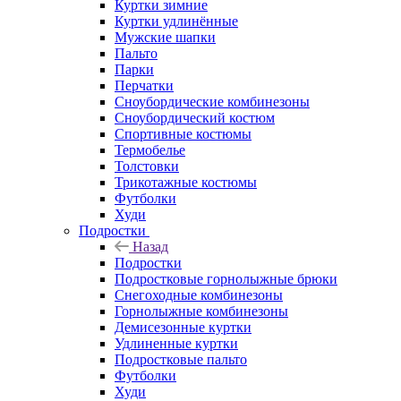
Куртки зимние
Куртки удлинённые
Мужские шапки
Пальто
Парки
Перчатки
Сноубордические комбинезоны
Сноубордический костюм
Спортивные костюмы
Термобелье
Толстовки
Трикотажные костюмы
Футболки
Худи
Подростки
Назад
Подростки
Подростковые горнолыжные брюки
Снегоходные комбинезоны
Горнолыжные комбинезоны
Демисезонные куртки
Удлиненные куртки
Подростковые пальто
Футболки
Худи