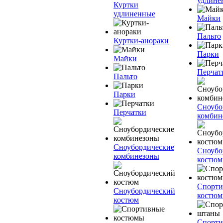
удлинё
Куртки
удлиненные
Майки
Пальто
Куртки-анораки
Парки
Майки
Перчат
Пальто
Парки
Сноубо
Перчатки
комбин
Сноубордические
Сноубо
комбинезоны
костюм
Спорт
Сноубордический
костю
костюм
Спорт