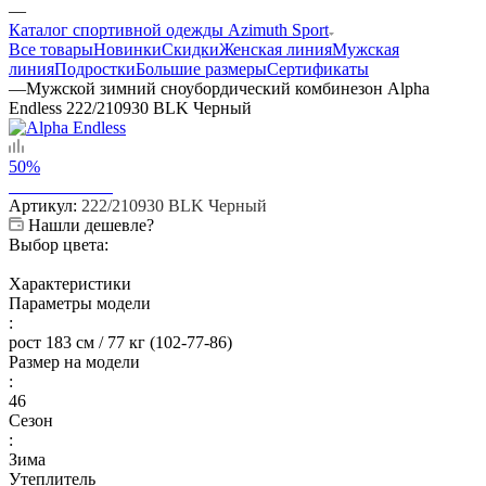
—
Каталог спортивной одежды Azimuth Sport
Все товары
Новинки
Скидки
Женская линия
Мужская
линия
Подростки
Большие размеры
Сертификаты
—
Мужской зимний сноубордический комбинезон Alpha
Endless 222/210930 BLK Черный
50%
Артикул:
222/210930 BLK Черный
Нашли дешевле?
Выбор цвета:
Характеристики
Параметры модели
:
рост 183 см / 77 кг (102-77-86)
Размер на модели
:
46
Сезон
:
Зима
Утеплитель