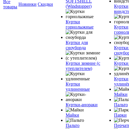
SOFTSHELL
Все
Новинки
Скидки
(Windstopper)
Куртки
товары
виндст
Куртки
горнолыжные
Куртки
горно
Куртки для
сноуборда
Куртки
сноубо
Куртки зимние (с
Куртки
утеплителем)
Куртки
Куртки
удлинё
удлиненные
Майки
Куртки-анораки
Пальто
Майки
Парки
Пальто
Перчат