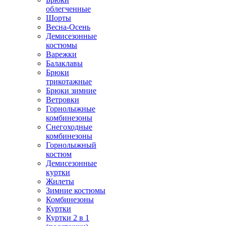
облегченные
Шорты
Весна-Осень
Демисезонные
костюмы
Варежки
Балаклавы
Брюки
трикотажные
Брюки зимние
Ветровки
Горнолыжные
комбинезоны
Снегоходные
комбинезоны
Горнолыжный
костюм
Демисезонные
куртки
Жилеты
Зимние костюмы
Комбинезоны
Куртки
Куртки 2 в 1