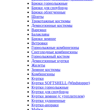
Брюки горнолыжные
Брюки для сноуборда
Брюки облегченные
Шорты
Трикотажные костюмы
Демисезонные костюмы
Варежки
Балаклавы
Брюки зимние
Ветровки
Горнолыжные комбинезоны
Снегоходные комбинезоны
Горнолыжный костюм
Демисезонные куртки
Жилеты
Зимние костюмы
Комбинезоны
Куртки
Куртки SOFTSHELL (Windstopper)
Куртки горнолыжные
Куртки для сноуборда
Куртки зимние (с утеплителем)
Куртки удлиненные
Куртки-анораки
Майки