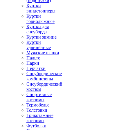
(подстежки)
Куртки
виндстопперы
Куртки
горнолыжные
Куртки для
сноуборда
Куртки зимние
Куртки
удлинённые
Мужские шапки
Пальто
Парки
Перчатки
Сноубордические
комбинезоны
Сноубордический
костюм
Спортивные
костюмы
Термобелье
Толстовки
Трикотажные
костюмы
Футболки