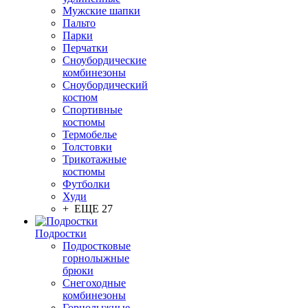
Мужские шапки
Пальто
Парки
Перчатки
Сноубордические
комбинезоны
Сноубордический
костюм
Спортивные
костюмы
Термобелье
Толстовки
Трикотажные
костюмы
Футболки
Худи
+ ЕЩЕ 27
Подростки
Подростковые
горнолыжные
брюки
Снегоходные
комбинезоны
Горнолыжные