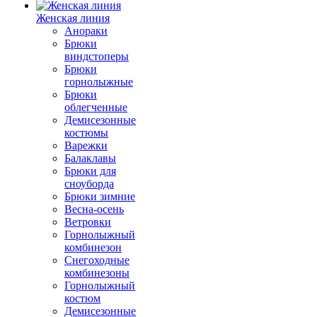
Женская линия
Анораки
Брюки
виндстоперы
Брюки
горнолыжные
Брюки
облегченные
Демисезонные
костюмы
Варежки
Балаклавы
Брюки для
сноуборда
Брюки зимние
Весна-осень
Ветровки
Горнолыжный
комбинезон
Снегоходные
комбинезоны
Горнолыжный
костюм
Демисезонные