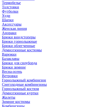
Термобелье
Толстовки
Футболки
Худи
Шапки
Аксессуары
Женская линия
Анораки
Брюки виндстоперы
Брюки горнолыжные
Брюки облегченные
Демисезонные костюмы
Варежки
Балаклавы
Брюки для сноуборда
Брюки зимние
Весна-осень
Ветровки
Горнолыжный комбинезон
Снегоходные комбинезоны
Горнолыжный костюм
Демисезонные куртки
Жилеты
Зимние костюмы
Комбинезоны