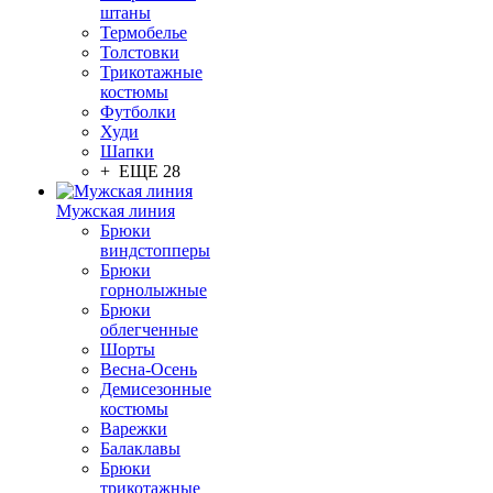
штаны
Термобелье
Толстовки
Трикотажные
костюмы
Футболки
Худи
Шапки
+ ЕЩЕ 28
Мужская линия
Брюки
виндстопперы
Брюки
горнолыжные
Брюки
облегченные
Шорты
Весна-Осень
Демисезонные
костюмы
Варежки
Балаклавы
Брюки
трикотажные