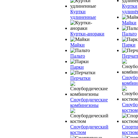
Куртки
Куртки
удлинё
удлиненные
Майки
Куртки-анораки
Пальто
Майки
Парки
Пальто
Перчат
Парки
Сноубо
Перчатки
комбин
Сноубордические
Сноубо
комбинезоны
костюм
Сноубордический
Спорт
костюм
костю