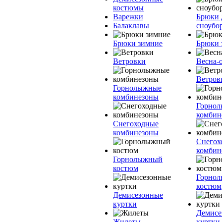
костюмы
Варежки
Брюки 
Балаклавы
сноубо
Брюки зимние
Брюки 
Ветровки
Весна-
Ветров
Горнолыжные
комбинезоны
Горно
комбин
Снегоходные
комбинезоны
Снегох
комбин
Горнолыжный
костюм
Горно
костюм
Демисезонные
куртки
Демисе
Жилеты
куртки