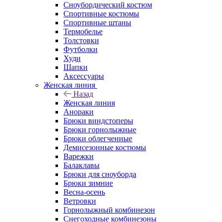
Сноубордический костюм
Спортивные костюмы
Спортивные штаны
Термобелье
Толстовки
Футболки
Худи
Шапки
Аксессуары
Женская линия
Назад
Женская линия
Анораки
Брюки виндстоперы
Брюки горнолыжные
Брюки облегченные
Демисезонные костюмы
Варежки
Балаклавы
Брюки для сноуборда
Брюки зимние
Весна-осень
Ветровки
Горнолыжный комбинезон
Снегоходные комбинезоны