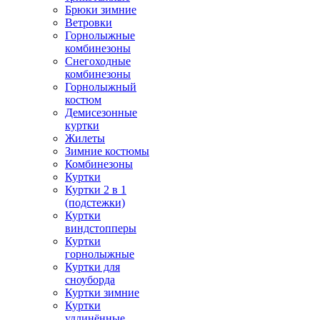
Брюки зимние
Ветровки
Горнолыжные
комбинезоны
Снегоходные
комбинезоны
Горнолыжный
костюм
Демисезонные
куртки
Жилеты
Зимние костюмы
Комбинезоны
Куртки
Куртки 2 в 1
(подстежки)
Куртки
виндстопперы
Куртки
горнолыжные
Куртки для
сноуборда
Куртки зимние
Куртки
удлинённые