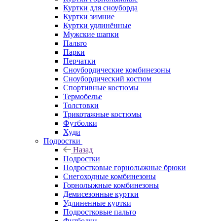
Куртки для сноуборда
Куртки зимние
Куртки удлинённые
Мужские шапки
Пальто
Парки
Перчатки
Сноубордические комбинезоны
Сноубордический костюм
Спортивные костюмы
Термобелье
Толстовки
Трикотажные костюмы
Футболки
Худи
Подростки
Назад
Подростки
Подростковые горнолыжные брюки
Снегоходные комбинезоны
Горнолыжные комбинезоны
Демисезонные куртки
Удлиненные куртки
Подростковые пальто
Футболки