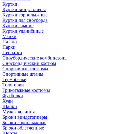
Куртки
Куртки виндстоперы
Куртки горнолыжные
Куртки для сноуборда
Куртки зимние
Куртки удлинённые
Майки
Пальто
Парки
Перчатки
Сноубордические комбинезоны
Сноубордический костюм
Спортивные костюмы
Спортивные штаны
Термобелье
Толстовки
Трикотажные костюмы
Футболки
Худи
Шапки
Мужская линия
Брюки виндстопперы
Брюки горнолыжные
Брюки облегченные
Шорты