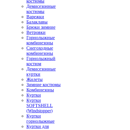
костюмы
Демисезонные
костюмы
Варежки
Балаклавы
Брюки зимние
Ветровки
Горнолыжные
комбинезоны
Снегоходные
комбинезоны
Горнолыжный
костюм
Демисезонные
куртки
Жилеты
Зимние костюмы
Комбинезоны
Куртки
Куртки
SOFTSHELL
(Windstopper)
Куртки
горнолыжные
Куртки для