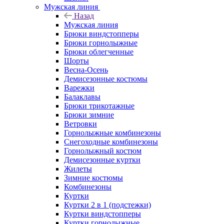
Мужская линия
Назад
Мужская линия
Брюки виндстопперы
Брюки горнолыжные
Брюки облегченные
Шорты
Весна-Осень
Демисезонные костюмы
Варежки
Балаклавы
Брюки трикотажные
Брюки зимние
Ветровки
Горнолыжные комбинезоны
Снегоходные комбинезоны
Горнолыжный костюм
Демисезонные куртки
Жилеты
Зимние костюмы
Комбинезоны
Куртки
Куртки 2 в 1 (подстежки)
Куртки виндстопперы
Куртки горнолыжные