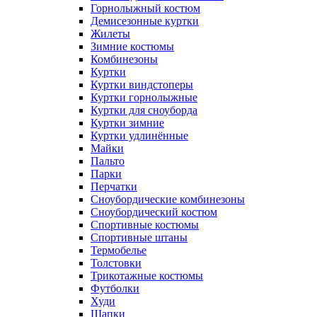
Горнолыжный костюм
Демисезонные куртки
Жилеты
Зимние костюмы
Комбинезоны
Куртки
Куртки виндстоперы
Куртки горнолыжные
Куртки для сноуборда
Куртки зимние
Куртки удлинённые
Майки
Пальто
Парки
Перчатки
Сноубордические комбинезоны
Сноубордический костюм
Спортивные костюмы
Спортивные штаны
Термобелье
Толстовки
Трикотажные костюмы
Футболки
Худи
Шапки