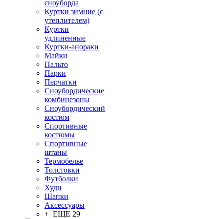
сноуборда
Куртки зимние (с
утеплителем)
Куртки
удлиненные
Куртки-анораки
Майки
Пальто
Парки
Перчатки
Сноубордические
комбинезоны
Сноубордический
костюм
Спортивные
костюмы
Спортивные
штаны
Термобелье
Толстовки
Футболки
Худи
Шапки
Аксессуары
+ ЕЩЕ 29