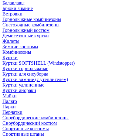
Балаклавы
Брюки зимние
Ветровки
Горнолыжные комбинезоны
Снегоходные комбинезоны
Горнолыжный костюм
Демисезонные куртки
Жилеты
Зимние костюмы
Комбинезоны
Куртки
Куртки SOFTSHELL (Windstopper)
Куртки горнолыжные
Куртки для сноуборда
Куртки зимние (с утеплителем)
Куртки удлиненные
Куртки-анораки
Майки
Пальто
Парки
Перчатки
Сноубордические комбинезоны
Сноубордический костюм
Спортивные костюмы
Спортивные штаны