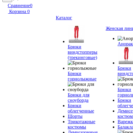
Сравнение
0
Корзина
0
Каталог
Женская лин
Анора
Брюки
виндстопперы
(трекинговые)
Брюки
Брюки
виндст
горнолыжные
Брюки
Брюки для
горно
сноуборда
Брюки
Брюки
облегч
облегченные
Демисе
Шорты
костю
Трикотажные
Вареж
костюмы
Балакл
Демисезонные