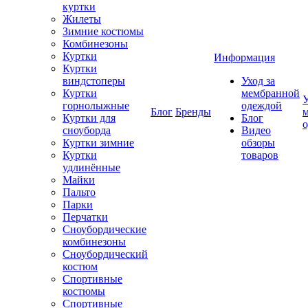
куртки
Жилеты
Зимние костюмы
Комбинезоны
Куртки
Информация
Куртки
виндстоперы
Уход за
Куртки
мембранной
У
горнолыжные
одеждой
Блог
Бренды
Куртки для
Блог
сноуборда
Видео
Куртки зимние
обзоры
Куртки
товаров
удлинённые
Майки
Пальто
Парки
Перчатки
Сноубордические
комбинезоны
Сноубордический
костюм
Спортивные
костюмы
Спортивные