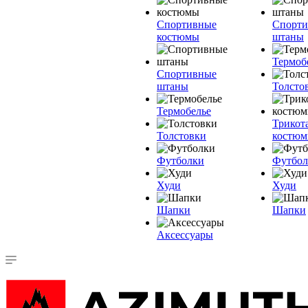
Спортивные
Спорт
костюмы
штаны
Термоб
Спортивные
штаны
Толсто
Термобелье
Трикот
Толстовки
костю
Футболки
Футбол
Худи
Худи
Шапки
Шапки
Аксессуары