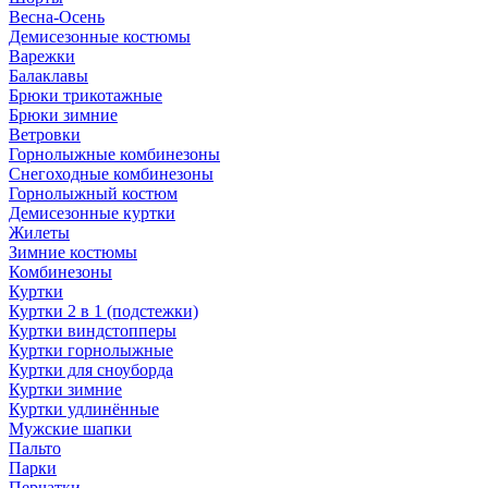
Весна-Осень
Демисезонные костюмы
Варежки
Балаклавы
Брюки трикотажные
Брюки зимние
Ветровки
Горнолыжные комбинезоны
Снегоходные комбинезоны
Горнолыжный костюм
Демисезонные куртки
Жилеты
Зимние костюмы
Комбинезоны
Куртки
Куртки 2 в 1 (подстежки)
Куртки виндстопперы
Куртки горнолыжные
Куртки для сноуборда
Куртки зимние
Куртки удлинённые
Мужские шапки
Пальто
Парки
Перчатки