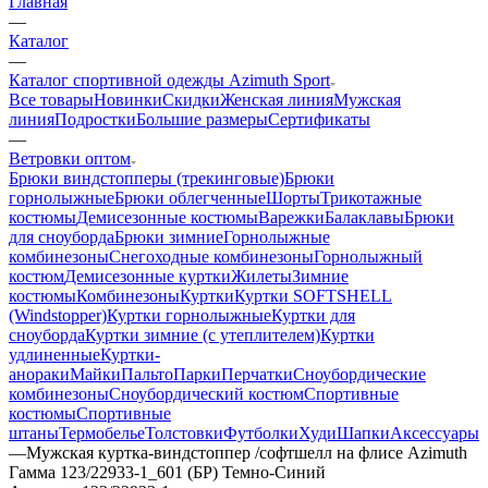
Главная
—
Каталог
—
Каталог спортивной одежды Azimuth Sport
Все товары
Новинки
Скидки
Женская линия
Мужская
линия
Подростки
Большие размеры
Сертификаты
—
Ветровки оптом
Брюки виндстопперы (трекинговые)
Брюки
горнолыжные
Брюки облегченные
Шорты
Трикотажные
костюмы
Демисезонные костюмы
Варежки
Балаклавы
Брюки
для сноуборда
Брюки зимние
Горнолыжные
комбинезоны
Снегоходные комбинезоны
Горнолыжный
костюм
Демисезонные куртки
Жилеты
Зимние
костюмы
Комбинезоны
Куртки
Куртки SOFTSHELL
(Windstopper)
Куртки горнолыжные
Куртки для
сноуборда
Куртки зимние (с утеплителем)
Куртки
удлиненные
Куртки-
анораки
Майки
Пальто
Парки
Перчатки
Сноубордические
комбинезоны
Сноубордический костюм
Спортивные
костюмы
Спортивные
штаны
Термобелье
Толстовки
Футболки
Худи
Шапки
Аксессуары
—
Мужская куртка-виндстоппер /софтшелл на флисе Azimuth
Гамма 123/22933-1_601 (БР) Темно-Синий