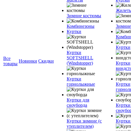
Жилет
Зимние костюмы
Комбинезоны
Зимние
Куртки
Комбин
Куртки
Куртки
SOFTSHELL
Все
Новинки
Скидки
(Windstopper)
Куртки
товары
виндст
Куртки
горнолыжные
Куртки
горно
Куртки для
сноуборда
Куртки
сноубо
Куртки зимние (с
Куртки
утеплителем)