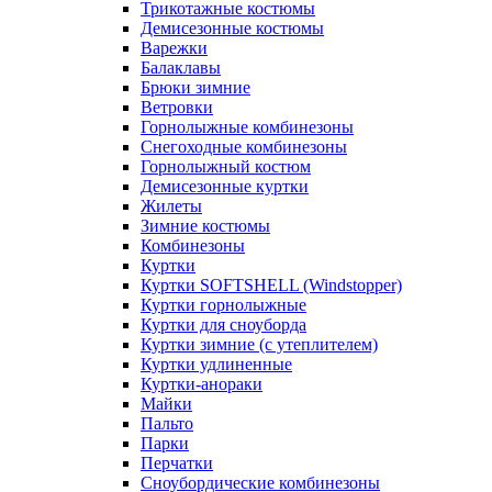
Трикотажные костюмы
Демисезонные костюмы
Варежки
Балаклавы
Брюки зимние
Ветровки
Горнолыжные комбинезоны
Снегоходные комбинезоны
Горнолыжный костюм
Демисезонные куртки
Жилеты
Зимние костюмы
Комбинезоны
Куртки
Куртки SOFTSHELL (Windstopper)
Куртки горнолыжные
Куртки для сноуборда
Куртки зимние (с утеплителем)
Куртки удлиненные
Куртки-анораки
Майки
Пальто
Парки
Перчатки
Сноубордические комбинезоны