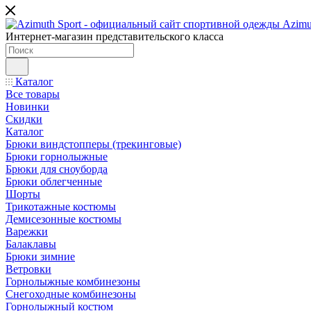
Интернет-магазин представительского класса
Каталог
Все товары
Новинки
Скидки
Каталог
Брюки виндстопперы (трекинговые)
Брюки горнолыжные
Брюки для сноуборда
Брюки облегченные
Шорты
Трикотажные костюмы
Демисезонные костюмы
Варежки
Балаклавы
Брюки зимние
Ветровки
Горнолыжные комбинезоны
Снегоходные комбинезоны
Горнолыжный костюм