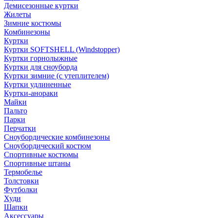
Демисезонные куртки
Жилеты
Зимние костюмы
Комбинезоны
Куртки
Куртки SOFTSHELL (Windstopper)
Куртки горнолыжные
Куртки для сноуборда
Куртки зимние (с утеплителем)
Куртки удлиненные
Куртки-анораки
Майки
Пальто
Парки
Перчатки
Сноубордические комбинезоны
Сноубордический костюм
Спортивные костюмы
Спортивные штаны
Термобелье
Толстовки
Футболки
Худи
Шапки
Аксессуары