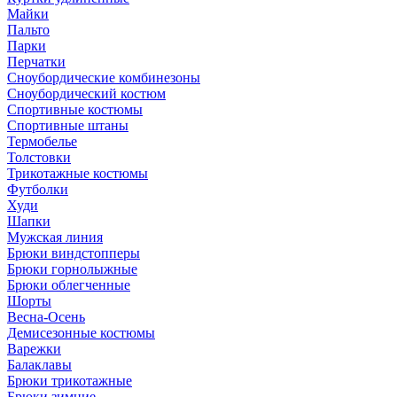
Майки
Пальто
Парки
Перчатки
Сноубордические комбинезоны
Сноубордический костюм
Спортивные костюмы
Спортивные штаны
Термобелье
Толстовки
Трикотажные костюмы
Футболки
Худи
Шапки
Мужская линия
Брюки виндстопперы
Брюки горнолыжные
Брюки облегченные
Шорты
Весна-Осень
Демисезонные костюмы
Варежки
Балаклавы
Брюки трикотажные
Брюки зимние