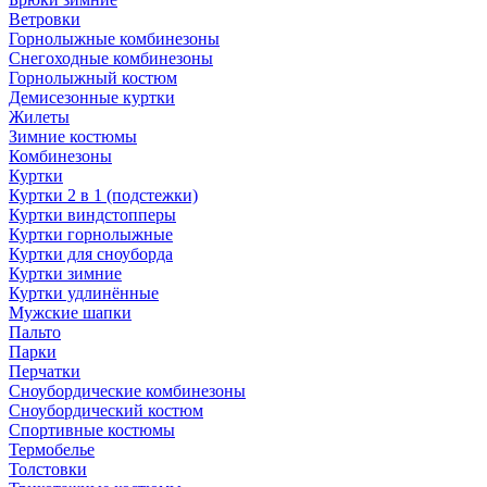
Ветровки
Горнолыжные комбинезоны
Снегоходные комбинезоны
Горнолыжный костюм
Демисезонные куртки
Жилеты
Зимние костюмы
Комбинезоны
Куртки
Куртки 2 в 1 (подстежки)
Куртки виндстопперы
Куртки горнолыжные
Куртки для сноуборда
Куртки зимние
Куртки удлинённые
Мужские шапки
Пальто
Парки
Перчатки
Сноубордические комбинезоны
Сноубордический костюм
Спортивные костюмы
Термобелье
Толстовки