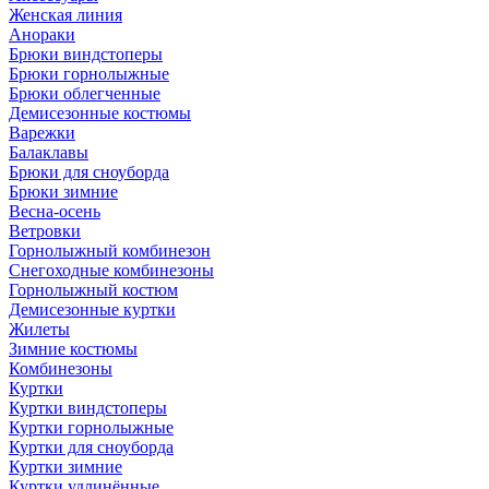
Женская линия
Анораки
Брюки виндстоперы
Брюки горнолыжные
Брюки облегченные
Демисезонные костюмы
Варежки
Балаклавы
Брюки для сноуборда
Брюки зимние
Весна-осень
Ветровки
Горнолыжный комбинезон
Снегоходные комбинезоны
Горнолыжный костюм
Демисезонные куртки
Жилеты
Зимние костюмы
Комбинезоны
Куртки
Куртки виндстоперы
Куртки горнолыжные
Куртки для сноуборда
Куртки зимние
Куртки удлинённые