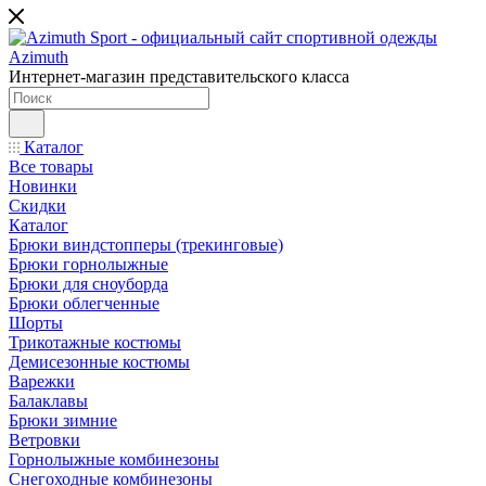
Интернет-магазин представительского класса
Каталог
Все товары
Новинки
Скидки
Каталог
Брюки виндстопперы (трекинговые)
Брюки горнолыжные
Брюки для сноуборда
Брюки облегченные
Шорты
Трикотажные костюмы
Демисезонные костюмы
Варежки
Балаклавы
Брюки зимние
Ветровки
Горнолыжные комбинезоны
Снегоходные комбинезоны