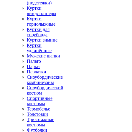
(подстежки)
Куртки
виндстопперы
Куртки
горнолыжные
Куртки для
сноуборда
Куртки зимние
Куртки
удлинённые
Мужские шапки
Пальто
Парки
Перчатки
Сноубордические
комбинезоны
Сноубордический
костюм
Спортивные
костюмы
Термобелье
Толстовки
Трикотажные
костюмы
Футболки