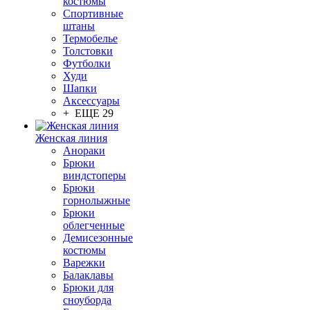
костюмы
Спортивные
штаны
Термобелье
Толстовки
Футболки
Худи
Шапки
Аксессуары
+ ЕЩЕ 29
Женская линия
Анораки
Брюки
виндстоперы
Брюки
горнолыжные
Брюки
облегченные
Демисезонные
костюмы
Варежки
Балаклавы
Брюки для
сноуборда