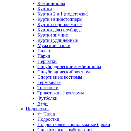
Комбинезоны
Куртки
Куртки 2 в 1 (подстежки)
Куртки виндстопперы
Куртки горнолыжные
Куртки для сноуборда
Куртки зимние
Куртки удлинённые
Мужские шапки
Пальто
Парки
Перчатки
Сноубордические комбинезоны
Сноубордический костюм
Спортивные костюмы
Термобелье
Толстовки
Трикотажные костюмы
Футболки
Худи
Подростки
Назад
Подростки
Подростковые горнолыжные брюки
Снегоходные комбинезоны