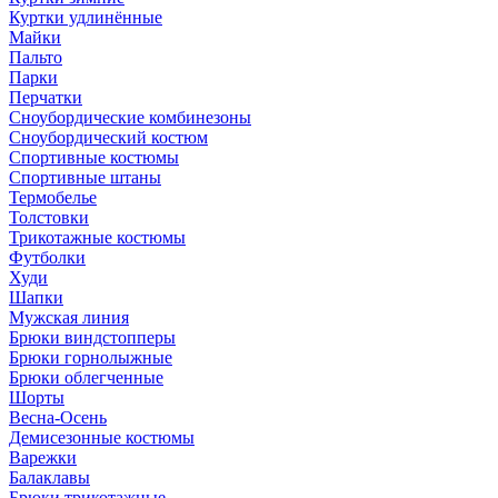
Куртки удлинённые
Майки
Пальто
Парки
Перчатки
Сноубордические комбинезоны
Сноубордический костюм
Спортивные костюмы
Спортивные штаны
Термобелье
Толстовки
Трикотажные костюмы
Футболки
Худи
Шапки
Мужская линия
Брюки виндстопперы
Брюки горнолыжные
Брюки облегченные
Шорты
Весна-Осень
Демисезонные костюмы
Варежки
Балаклавы
Брюки трикотажные