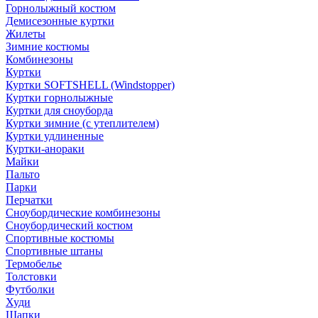
Горнолыжный костюм
Демисезонные куртки
Жилеты
Зимние костюмы
Комбинезоны
Куртки
Куртки SOFTSHELL (Windstopper)
Куртки горнолыжные
Куртки для сноуборда
Куртки зимние (с утеплителем)
Куртки удлиненные
Куртки-анораки
Майки
Пальто
Парки
Перчатки
Сноубордические комбинезоны
Сноубордический костюм
Спортивные костюмы
Спортивные штаны
Термобелье
Толстовки
Футболки
Худи
Шапки