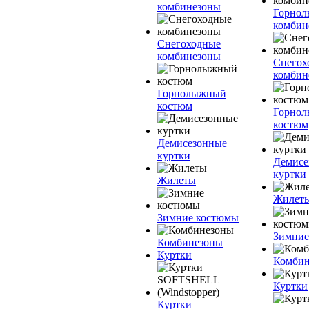
комбинезоны
Горно
комбин
Снегоходные
комбинезоны
Снегох
комбин
Горнолыжный
костюм
Горно
костюм
Демисезонные
куртки
Демисе
куртки
Жилеты
Жилет
Зимние костюмы
Зимние
Комбинезоны
Куртки
Комбин
Куртки
Куртки