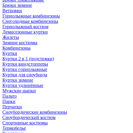
Брюки зимние
Ветровки
Горнолыжные комбинезоны
Снегоходные комбинезоны
Горнолыжный костюм
Демисезонные куртки
Жилеты
Зимние костюмы
Комбинезоны
Куртки
Куртки 2 в 1 (подстежки)
Куртки виндстопперы
Куртки горнолыжные
Куртки для сноуборда
Куртки зимние
Куртки удлинённые
Мужские шапки
Пальто
Парки
Перчатки
Сноубордические комбинезоны
Сноубордический костюм
Спортивные костюмы
Термобелье