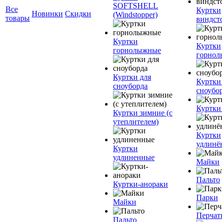
SOFTSHELL
Все
Куртки
Новинки
Скидки
(Windstopper)
товары
виндст
Куртки
Куртки
горнолыжные
горно
Куртки для
Куртки
сноуборда
сноубо
Куртки
Куртки зимние (с
утеплителем)
Куртки
удлинё
Куртки
удлиненные
Майки
Пальто
Куртки-анораки
Парки
Майки
Перчат
Пальто