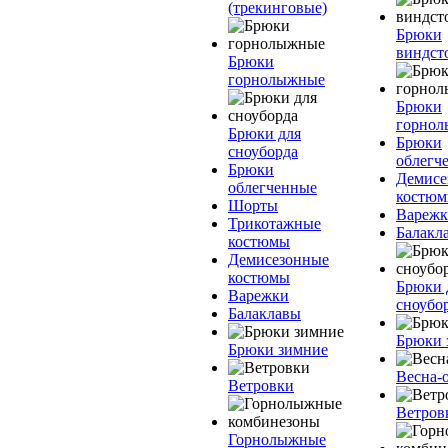
(трекинговые)
Брюки
виндст
Брюки
горнолыжные
Брюки
горно
Брюки для
Брюки
сноуборда
облегч
Брюки
Демисе
облегченные
костю
Шорты
Вареж
Трикотажные
Балакл
костюмы
Демисезонные
костюмы
Брюки 
Варежки
сноубо
Балаклавы
Брюки 
Брюки зимние
Весна-
Ветровки
Ветров
Горнолыжные