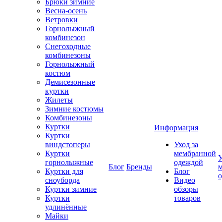
Брюки зимние
Весна-осень
Ветровки
Горнолыжный
комбинезон
Снегоходные
комбинезоны
Горнолыжный
костюм
Демисезонные
куртки
Жилеты
Зимние костюмы
Комбинезоны
Куртки
Информация
Куртки
виндстоперы
Уход за
Куртки
мембранной
У
горнолыжные
одеждой
Блог
Бренды
Куртки для
Блог
сноуборда
Видео
Куртки зимние
обзоры
Куртки
товаров
удлинённые
Майки