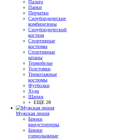
Пальто
Парки
Перчатки
Сноубордические
комбинезоны
Сноубордический
костюм
Спортивные
костюмы
Спортивные
штаны
Термобелье
Толстовки
Трикотажные
костюмы
Футболки
Худи
Шапки
+ ЕЩЕ 28
Мужская линия
Брюки
виндстопперы
Брюки
горнолыжные