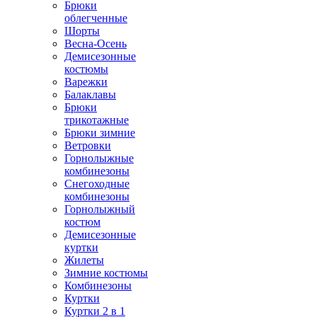
Брюки
облегченные
Шорты
Весна-Осень
Демисезонные
костюмы
Варежки
Балаклавы
Брюки
трикотажные
Брюки зимние
Ветровки
Горнолыжные
комбинезоны
Снегоходные
комбинезоны
Горнолыжный
костюм
Демисезонные
куртки
Жилеты
Зимние костюмы
Комбинезоны
Куртки
Куртки 2 в 1