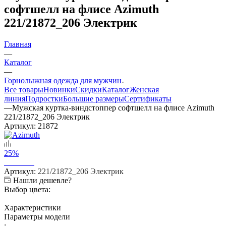
софтшелл на флисе Azimuth
221/21872_206 Электрик
Главная
—
Каталог
—
Горнолыжная одежда для мужчин
Все товары
Новинки
Скидки
Каталог
Женская
линия
Подростки
Большие размеры
Сертификаты
—
Мужская куртка-виндстоппер софтшелл на флисе Azimuth
221/21872_206 Электрик
Артикул:
21872
25%
Артикул:
221/21872_206 Электрик
Нашли дешевле?
Выбор цвета:
Характеристики
Параметры модели
: