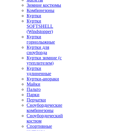
Зимние костюмы
Комбинезоны
Куртки
Куртки
SOFTSHELL
(Windstopper)
Куртки
горнолыжные
Куртки для
сноуборда
Куртки зимние (с
утеплителем)
Куртки
удлиненные
Куртки-анораки
Майки
Пальто
Парки
Перчатки
Сноубордические
комбинезоны
Сноубордический
костюм
Спортивные