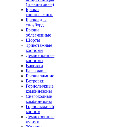
(трекинговые)
Брюки
горнолыжные
Брюки для
сноуборда
Брюки
облегченные
Шорты
Трикотажные
костюмы
Демисезонные
костюмы
Варежки
Балаклавы
Брюки зимние
Ветровки
Горнолыжные
комбинезоны
Снегоходные
комбинезоны
Горнолыжный
костюм
Демисезонные
куртки
Жилеты