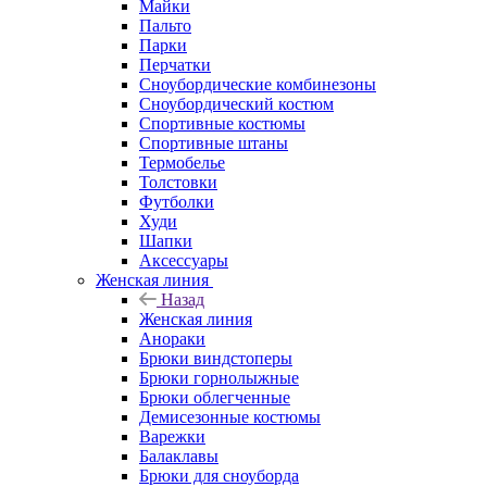
Майки
Пальто
Парки
Перчатки
Сноубордические комбинезоны
Сноубордический костюм
Спортивные костюмы
Спортивные штаны
Термобелье
Толстовки
Футболки
Худи
Шапки
Аксессуары
Женская линия
Назад
Женская линия
Анораки
Брюки виндстоперы
Брюки горнолыжные
Брюки облегченные
Демисезонные костюмы
Варежки
Балаклавы
Брюки для сноуборда