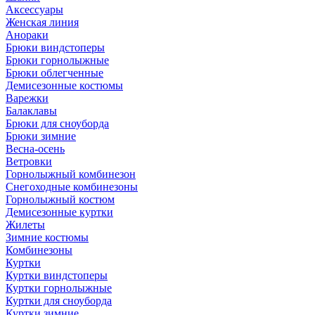
Аксессуары
Женская линия
Анораки
Брюки виндстоперы
Брюки горнолыжные
Брюки облегченные
Демисезонные костюмы
Варежки
Балаклавы
Брюки для сноуборда
Брюки зимние
Весна-осень
Ветровки
Горнолыжный комбинезон
Снегоходные комбинезоны
Горнолыжный костюм
Демисезонные куртки
Жилеты
Зимние костюмы
Комбинезоны
Куртки
Куртки виндстоперы
Куртки горнолыжные
Куртки для сноуборда
Куртки зимние