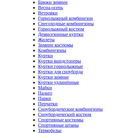
Брюки зимние
Весна-осень
Ветровки
Горнолыжный комбинезон
Снегоходные комбинезоны
Горнолыжный костюм
Демисезонные куртки
Жилеты
Зимние костюмы
Комбинезоны
Куртки
Куртки виндстоперы
Куртки горнолыжные
Куртки для сноуборда
Куртки зимние
Куртки удлинённые
Майки
Пальто
Парки
Перчатки
Сноубордические комбинезоны
Сноубордический костюм
Спортивные костюмы
Спортивные штаны
Термобелье