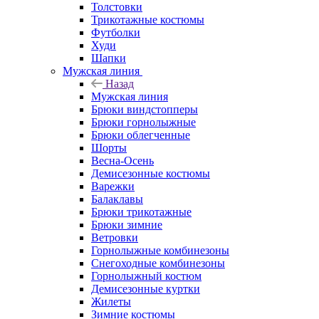
Толстовки
Трикотажные костюмы
Футболки
Худи
Шапки
Мужская линия
Назад
Мужская линия
Брюки виндстопперы
Брюки горнолыжные
Брюки облегченные
Шорты
Весна-Осень
Демисезонные костюмы
Варежки
Балаклавы
Брюки трикотажные
Брюки зимние
Ветровки
Горнолыжные комбинезоны
Снегоходные комбинезоны
Горнолыжный костюм
Демисезонные куртки
Жилеты
Зимние костюмы