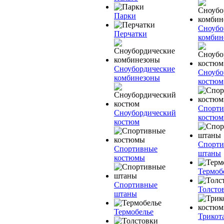
Парки
Сноубо
Перчатки
комбин
Сноубордические
Сноубо
комбинезоны
костюм
Спорт
Сноубордический
костю
костюм
Спорт
Спортивные
штаны
костюмы
Термоб
Спортивные
Толсто
штаны
Термобелье
Трикот