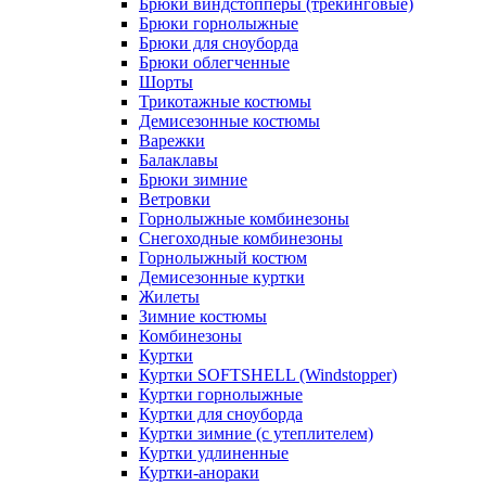
Брюки виндстопперы (трекинговые)
Брюки горнолыжные
Брюки для сноуборда
Брюки облегченные
Шорты
Трикотажные костюмы
Демисезонные костюмы
Варежки
Балаклавы
Брюки зимние
Ветровки
Горнолыжные комбинезоны
Снегоходные комбинезоны
Горнолыжный костюм
Демисезонные куртки
Жилеты
Зимние костюмы
Комбинезоны
Куртки
Куртки SOFTSHELL (Windstopper)
Куртки горнолыжные
Куртки для сноуборда
Куртки зимние (с утеплителем)
Куртки удлиненные
Куртки-анораки