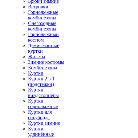
Брюки зимние
Ветровки
Горнолыжные
комбинезоны
Снегоходные
комбинезоны
Горнолыжный
костюм
Демисезонные
куртки
Жилеты
Зимние костюмы
Комбинезоны
Куртки
Куртки 2 в 1
(подстежки)
Куртки
виндстопперы
Куртки
горнолыжные
Куртки для
сноуборда
Куртки зимние
Куртки
удлинённые