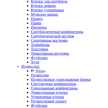
Куртки для сноуборда
Куртки зимние
Куртки удлинённые
Мужские шапки
Пальто
Парки
Перчатки
Сноубордические комбинезоны
Сноубордический костюм
Спортивные костюмы
Термобелье
Толстовки
Трикотажные костюмы
Футболки
Худи
Подростки
Назад
Подростки
Подростковые горнолыжные брюки
Снегоходные комбинезоны
Горнолыжные комбинезоны
Демисезонные куртки
Удлиненные куртки
Подростковые пальто
Футболки