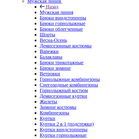
Мужская линия
Назад
Мужская линия
Брюки виндстопперы
Брюки горнолыжные
Брюки облегченные
Шорты
Весна-Осень
Демисезонные костюмы
Варежки
Балаклавы
Брюки трикотажные
Брюки зимние
Ветровки
Горнолыжные комбинезоны
Снегоходные комбинезоны
Горнолыжный костюм
Демисезонные куртки
Жилеты
Зимние костюмы
Комбинезоны
Куртки
Куртки 2 в 1 (подстежки)
Куртки виндстопперы
Куртки горнолыжные