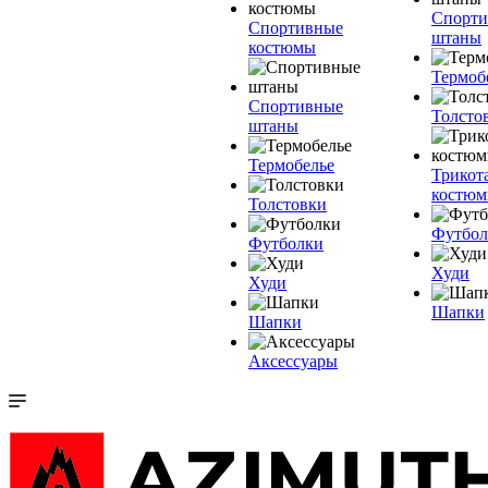
Спорт
Спортивные
штаны
костюмы
Термоб
Спортивные
Толсто
штаны
Термобелье
Трикот
костю
Толстовки
Футбол
Футболки
Худи
Худи
Шапки
Шапки
Аксессуары