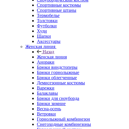
Спортивные костюмы
Спортивные штаны
Термобелье
Толстовки
Футболки
Худи
Шапки
Аксессуары
Женская линия
Назад
Женская линия
Анораки
Брюки виндстоперы
Брюки горнолыжные
Брюки облегченные
Демисезонные костюмы
Варежки
Балаклавы
Брюки для сноуборда
Брюки зимние
Весна-осень
Ветровки
Горнолыжный комбинезон
Снегоходные комбинезоны