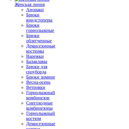
Женская линия
Анораки
Брюки
виндстоперы
Брюки
горнолыжные
Брюки
облегченные
Демисезонные
костюмы
Варежки
Балаклавы
Брюки для
сноуборда
Брюки зимние
Весна-осень
Ветровки
Горнолыжный
комбинезон
Снегоходные
комбинезоны
Горнолыжный
костюм
Демисезонные
куртки