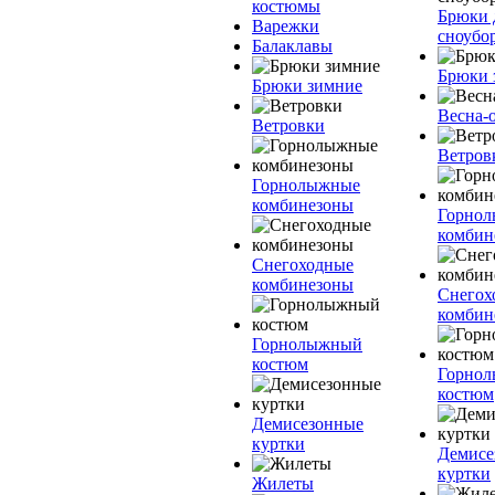
костюмы
Брюки 
Варежки
сноубо
Балаклавы
Брюки 
Брюки зимние
Весна-
Ветровки
Ветров
Горнолыжные
комбинезоны
Горно
комбин
Снегоходные
комбинезоны
Снегох
комбин
Горнолыжный
костюм
Горно
костюм
Демисезонные
куртки
Демисе
куртки
Жилеты