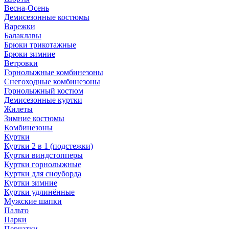
Весна-Осень
Демисезонные костюмы
Варежки
Балаклавы
Брюки трикотажные
Брюки зимние
Ветровки
Горнолыжные комбинезоны
Снегоходные комбинезоны
Горнолыжный костюм
Демисезонные куртки
Жилеты
Зимние костюмы
Комбинезоны
Куртки
Куртки 2 в 1 (подстежки)
Куртки виндстопперы
Куртки горнолыжные
Куртки для сноуборда
Куртки зимние
Куртки удлинённые
Мужские шапки
Пальто
Парки
Перчатки