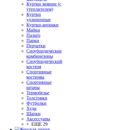
Куртки зимние (с
утеплителем)
Куртки
удлиненные
Куртки-анораки
Майки
Пальто
Парки
Перчатки
Сноубордические
комбинезоны
Сноубордический
костюм
Спортивные
костюмы
Спортивные
штаны
Термобелье
Толстовки
Футболки
Худи
Шапки
Аксессуары
+ ЕЩЕ 29