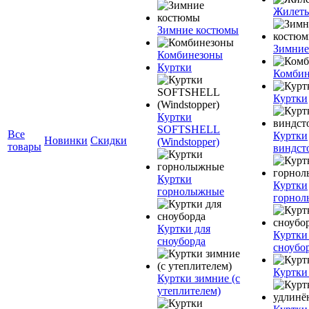
Жилет
Зимние костюмы
Зимние
Комбинезоны
Куртки
Комбин
Куртки
Куртки
SOFTSHELL
Все
Куртки
Новинки
Скидки
(Windstopper)
товары
виндст
Куртки
Куртки
горнолыжные
горно
Куртки для
Куртки
сноуборда
сноубо
Куртки
Куртки зимние (с
утеплителем)