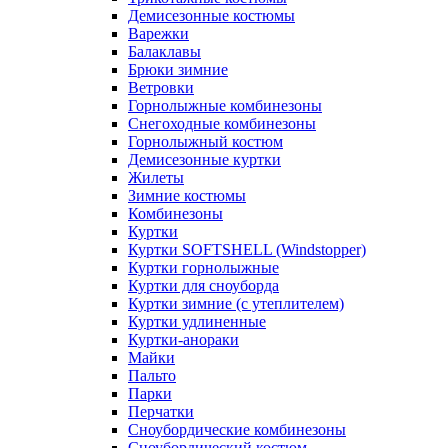
Демисезонные костюмы
Варежки
Балаклавы
Брюки зимние
Ветровки
Горнолыжные комбинезоны
Снегоходные комбинезоны
Горнолыжный костюм
Демисезонные куртки
Жилеты
Зимние костюмы
Комбинезоны
Куртки
Куртки SOFTSHELL (Windstopper)
Куртки горнолыжные
Куртки для сноуборда
Куртки зимние (с утеплителем)
Куртки удлиненные
Куртки-анораки
Майки
Пальто
Парки
Перчатки
Сноубордические комбинезоны
Сноубордический костюм