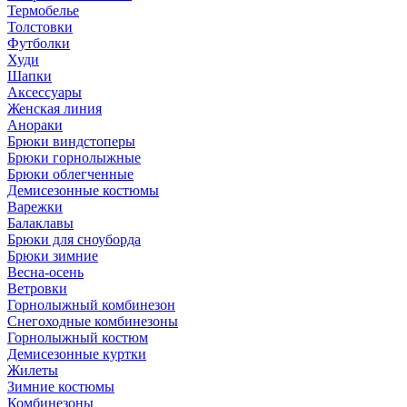
Термобелье
Толстовки
Футболки
Худи
Шапки
Аксессуары
Женская линия
Анораки
Брюки виндстоперы
Брюки горнолыжные
Брюки облегченные
Демисезонные костюмы
Варежки
Балаклавы
Брюки для сноуборда
Брюки зимние
Весна-осень
Ветровки
Горнолыжный комбинезон
Снегоходные комбинезоны
Горнолыжный костюм
Демисезонные куртки
Жилеты
Зимние костюмы
Комбинезоны