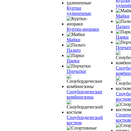
Куртки
удлинё
Куртки
удлиненные
Майки
Пальто
Куртки-анораки
Парки
Майки
Перчат
Пальто
Парки
Сноубо
Перчатки
комбин
Сноубордические
Сноубо
комбинезоны
костюм
Спорт
Сноубордический
костю
костюм