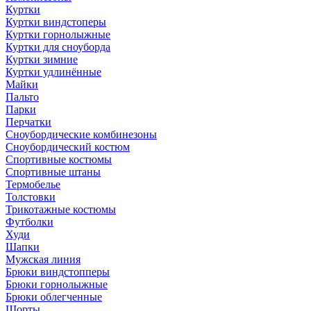
Куртки
Куртки виндстоперы
Куртки горнолыжные
Куртки для сноуборда
Куртки зимние
Куртки удлинённые
Майки
Пальто
Парки
Перчатки
Сноубордические комбинезоны
Сноубордический костюм
Спортивные костюмы
Спортивные штаны
Термобелье
Толстовки
Трикотажные костюмы
Футболки
Худи
Шапки
Мужская линия
Брюки виндстопперы
Брюки горнолыжные
Брюки облегченные
Шорты