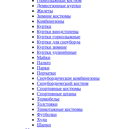
Горнолыжный костюм
Демисезонные куртки
Жилеты
Зимние костюмы
Комбинезоны
Куртки
Куртки виндстоперы
Куртки горнолыжные
Куртки для сноуборда
Куртки зимние
Куртки удлинённые
Майки
Пальто
Парки
Перчатки
Сноубордические комбинезоны
Сноубордический костюм
Спортивные костюмы
Спортивные штаны
Термобелье
Толстовки
Трикотажные костюмы
Футболки
Худи
Шапки