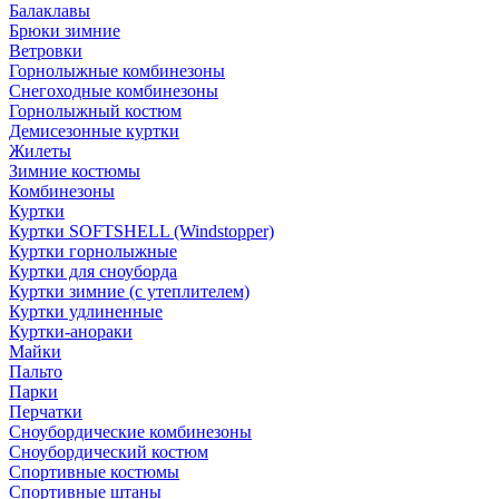
Балаклавы
Брюки зимние
Ветровки
Горнолыжные комбинезоны
Снегоходные комбинезоны
Горнолыжный костюм
Демисезонные куртки
Жилеты
Зимние костюмы
Комбинезоны
Куртки
Куртки SOFTSHELL (Windstopper)
Куртки горнолыжные
Куртки для сноуборда
Куртки зимние (с утеплителем)
Куртки удлиненные
Куртки-анораки
Майки
Пальто
Парки
Перчатки
Сноубордические комбинезоны
Сноубордический костюм
Спортивные костюмы
Спортивные штаны