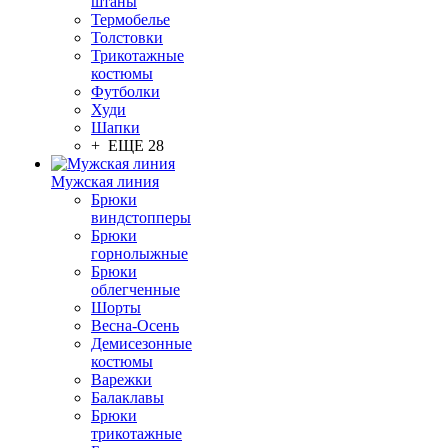
штаны
Термобелье
Толстовки
Трикотажные
костюмы
Футболки
Худи
Шапки
+ ЕЩЕ 28
Мужская линия
Брюки
виндстопперы
Брюки
горнолыжные
Брюки
облегченные
Шорты
Весна-Осень
Демисезонные
костюмы
Варежки
Балаклавы
Брюки
трикотажные