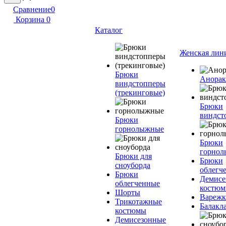
Сравнение
0
Корзина
0
Каталог
Женская лин
Брюки
Анора
виндстопперы
(трекинговые)
Брюки
виндст
Брюки
горнолыжные
Брюки
горно
Брюки для
Брюки
сноуборда
облегч
Брюки
Демисе
облегченные
костю
Шорты
Вареж
Трикотажные
Балакл
костюмы
Демисезонные