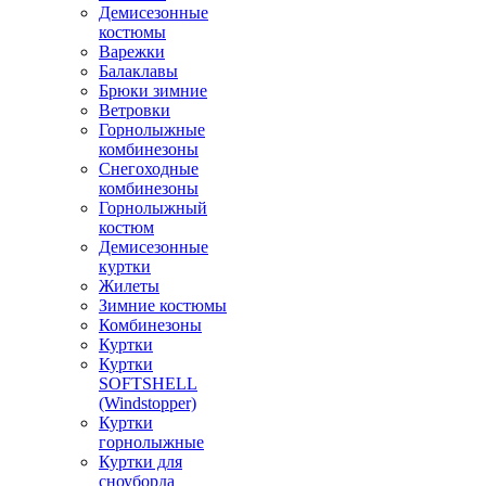
Демисезонные
костюмы
Варежки
Балаклавы
Брюки зимние
Ветровки
Горнолыжные
комбинезоны
Снегоходные
комбинезоны
Горнолыжный
костюм
Демисезонные
куртки
Жилеты
Зимние костюмы
Комбинезоны
Куртки
Куртки
SOFTSHELL
(Windstopper)
Куртки
горнолыжные
Куртки для
сноуборда