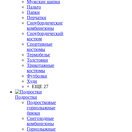
Мужские шапки
Пальто
Парки
Перчатки
Сноубордические
комбинезоны
Сноубордический
костюм
Спортивные
костюмы
Термобелье
Толстовки
Трикотажные
костюмы
Футболки
Худи
+ ЕЩЕ 27
Подростки
Подростковые
горнолыжные
брюки
Снегоходные
комбинезоны
Горнолыжные