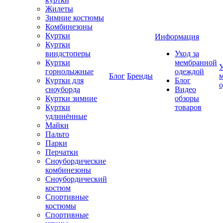
Жилеты
Зимние костюмы
Комбинезоны
Куртки
Информация
Куртки
виндстоперы
Уход за
Куртки
мембранной
У
горнолыжные
одеждой
Блог
Бренды
Куртки для
Блог
сноуборда
Видео
Куртки зимние
обзоры
Куртки
товаров
удлинённые
Майки
Пальто
Парки
Перчатки
Сноубордические
комбинезоны
Сноубордический
костюм
Спортивные
костюмы
Спортивные