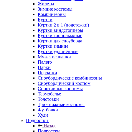
Жилеты
Зимние костюмы
Комбинезоны
Куртки
Куртки 2 в 1 (подстежки)
Куртки виндстопперы
Куртки горнолыжные
Куртки для сноуборда
Куртки зимние
Куртки удлинённые
Мужские шапки
Пальто
Парки
Перчатки
Сноубордические комбинезоны
Сноубордический костюм
Спортивные костюмы
Термобелье
Толстовки
Трикотажные костюмы
Футболки
Худи
Подростки
Назад
Подростки