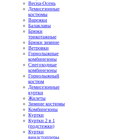
Весна-Осень
Демисезонные
костюмы
Варежки
Балаклавы
Брюки
трикотажные
Брюки зимние
Ветровки
Горнолыжные
комбинезоны
Снегоходные
комбинезоны
Горнолыжный
костюм
Демисезонные
куртки
Жилеты
Зимние костюмы
Комбинезоны
Куртки
Куртки 2 в 1
(подстежки)
Куртки
виндстопперы