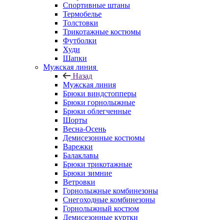
Спортивные штаны
Термобелье
Толстовки
Трикотажные костюмы
Футболки
Худи
Шапки
Мужская линия
Назад
Мужская линия
Брюки виндстопперы
Брюки горнолыжные
Брюки облегченные
Шорты
Весна-Осень
Демисезонные костюмы
Варежки
Балаклавы
Брюки трикотажные
Брюки зимние
Ветровки
Горнолыжные комбинезоны
Снегоходные комбинезоны
Горнолыжный костюм
Демисезонные куртки