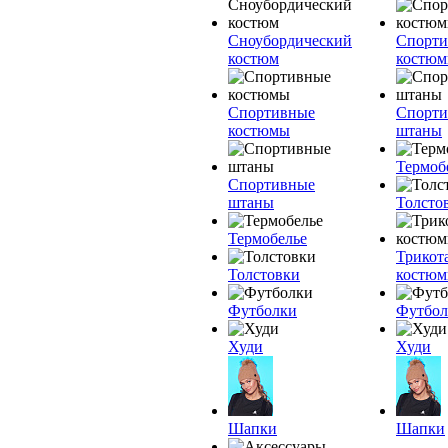
Сноубордический
Спорт
костюм
костю
Спортивные
Спорт
костюмы
штаны
Термоб
Спортивные
штаны
Толсто
Термобелье
Трикот
Толстовки
костю
Футболки
Футбол
Худи
Худи
Шапки
Шапки