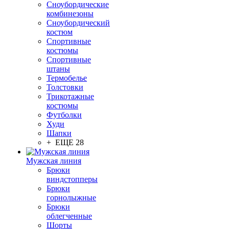
Сноубордические
комбинезоны
Сноубордический
костюм
Спортивные
костюмы
Спортивные
штаны
Термобелье
Толстовки
Трикотажные
костюмы
Футболки
Худи
Шапки
+ ЕЩЕ 28
Мужская линия
Брюки
виндстопперы
Брюки
горнолыжные
Брюки
облегченные
Шорты