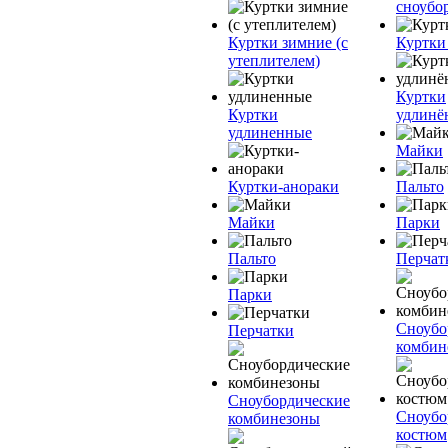
сноубо
Куртки зимние (с
Куртки
утеплителем)
Куртки
Куртки
удлинё
удлиненные
Майки
Куртки-анораки
Пальто
Майки
Парки
Пальто
Перчат
Парки
Сноубо
Перчатки
комбин
Сноубордические
Сноубо
комбинезоны
костюм