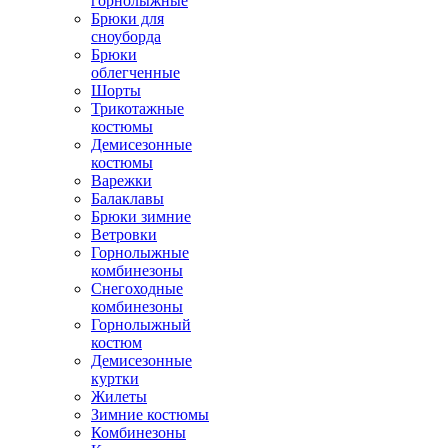
горнолыжные
Брюки для
сноуборда
Брюки
облегченные
Шорты
Трикотажные
костюмы
Демисезонные
костюмы
Варежки
Балаклавы
Брюки зимние
Ветровки
Горнолыжные
комбинезоны
Снегоходные
комбинезоны
Горнолыжный
костюм
Демисезонные
куртки
Жилеты
Зимние костюмы
Комбинезоны