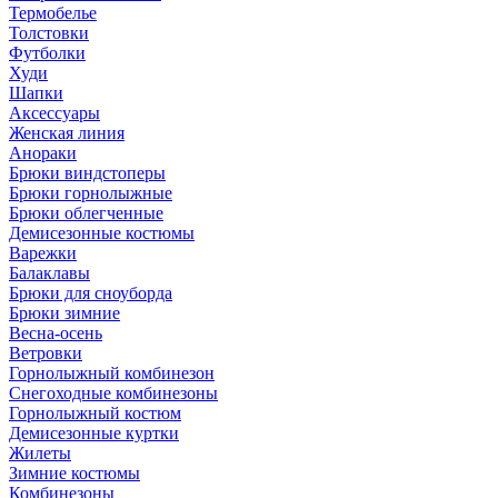
Термобелье
Толстовки
Футболки
Худи
Шапки
Аксессуары
Женская линия
Анораки
Брюки виндстоперы
Брюки горнолыжные
Брюки облегченные
Демисезонные костюмы
Варежки
Балаклавы
Брюки для сноуборда
Брюки зимние
Весна-осень
Ветровки
Горнолыжный комбинезон
Снегоходные комбинезоны
Горнолыжный костюм
Демисезонные куртки
Жилеты
Зимние костюмы
Комбинезоны