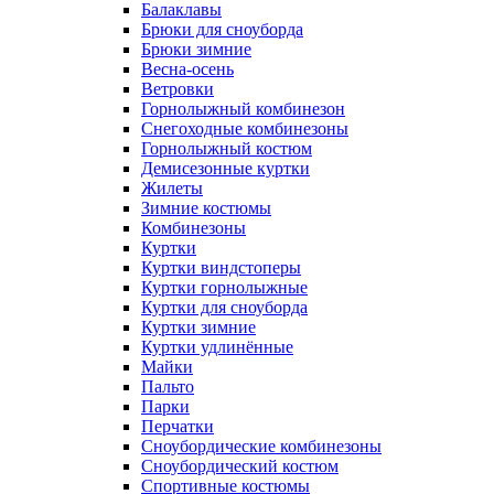
Балаклавы
Брюки для сноуборда
Брюки зимние
Весна-осень
Ветровки
Горнолыжный комбинезон
Снегоходные комбинезоны
Горнолыжный костюм
Демисезонные куртки
Жилеты
Зимние костюмы
Комбинезоны
Куртки
Куртки виндстоперы
Куртки горнолыжные
Куртки для сноуборда
Куртки зимние
Куртки удлинённые
Майки
Пальто
Парки
Перчатки
Сноубордические комбинезоны
Сноубордический костюм
Спортивные костюмы