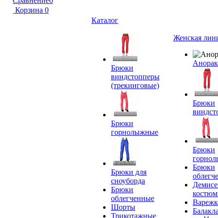
Сравнение
0
Корзина
0
Каталог
Женская лин
Анора
Брюки
виндстопперы
(трекинговые)
Брюки
виндст
Брюки
горнолыжные
Брюки
горно
Брюки
Брюки для
облегч
сноуборда
Демисе
Брюки
костю
облегченные
Вареж
Шорты
Балакл
Трикотажные