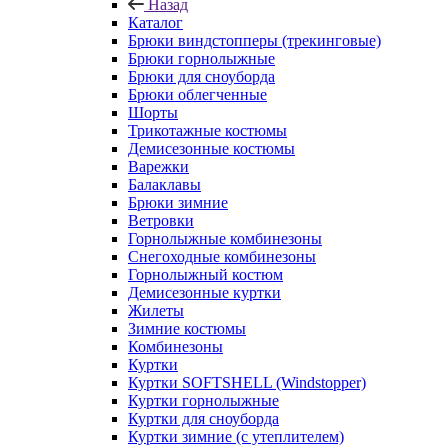
Назад
Каталог
Брюки виндстопперы (трекинговые)
Брюки горнолыжные
Брюки для сноуборда
Брюки облегченные
Шорты
Трикотажные костюмы
Демисезонные костюмы
Варежки
Балаклавы
Брюки зимние
Ветровки
Горнолыжные комбинезоны
Снегоходные комбинезоны
Горнолыжный костюм
Демисезонные куртки
Жилеты
Зимние костюмы
Комбинезоны
Куртки
Куртки SOFTSHELL (Windstopper)
Куртки горнолыжные
Куртки для сноуборда
Куртки зимние (с утеплителем)