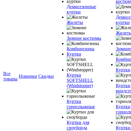
костюм
Демисезонные
куртки
Демисе
Жилеты
куртки
Жилет
Зимние костюмы
Комбинезоны
Зимние
Куртки
Комбин
Куртки
Все
Куртки
Новинки
Скидки
товары
SOFTSHELL
(Windstopper)
Куртки
виндст
Куртки
горнолыжные
Куртки
горно
Куртки для
сноуборда
Куртки