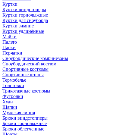
Куртки
Куртки виндстоперы
Куртки горнолыжные
Куртки для сноуборда
Куртки зимние
Куртки удлинённые
Майки
Пальто
Парки
Перчатки
Сноубордические комбинезоны
Сноубордический костюм
Спортивные костюмы
Спортивные штаны
Термобелье
Толстовки
Трикотажные костюмы
Футболки
Худи
Шапки
Мужская линия
Брюки виндстопперы
Брюки горнолыжные
Брюки облегченные
Шорты