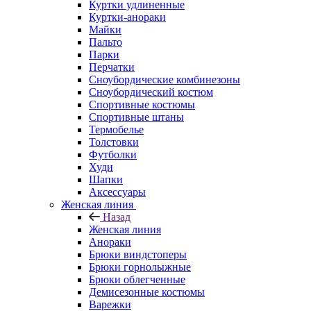
Куртки удлиненные
Куртки-анораки
Майки
Пальто
Парки
Перчатки
Сноубордические комбинезоны
Сноубордический костюм
Спортивные костюмы
Спортивные штаны
Термобелье
Толстовки
Футболки
Худи
Шапки
Аксессуары
Женская линия
Назад
Женская линия
Анораки
Брюки виндстоперы
Брюки горнолыжные
Брюки облегченные
Демисезонные костюмы
Варежки