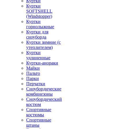
Куртки
Куртки
SOFTSHELL
(Windstopper)
Куртки
горнолыжные
Куртки для
сноуборда
Куртки зимние (с
утеплителем)
Куртки
удлиненные
Куртки-анораки
Майки
Пальто
Парки
Перчатки
Сноубордические
комбинезоны
Сноубордический
костюм
Спортивные
костюмы
Спортивные
штаны