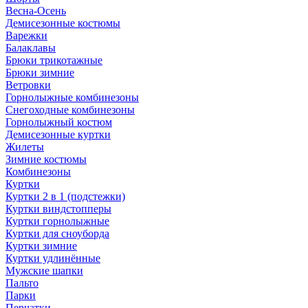
Весна-Осень
Демисезонные костюмы
Варежки
Балаклавы
Брюки трикотажные
Брюки зимние
Ветровки
Горнолыжные комбинезоны
Снегоходные комбинезоны
Горнолыжный костюм
Демисезонные куртки
Жилеты
Зимние костюмы
Комбинезоны
Куртки
Куртки 2 в 1 (подстежки)
Куртки виндстопперы
Куртки горнолыжные
Куртки для сноуборда
Куртки зимние
Куртки удлинённые
Мужские шапки
Пальто
Парки
Перчатки