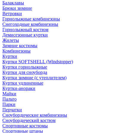
Балаклавы
Брюки зимние
Ветровки
Горнолыжные комбинезоны
Снегоходные комбинезоны
Горнолыжный костюм
Демисезонные куртки
Жилеты
Зимние костюмы
Комбинезоны
Куртки
Куртки SOFTSHELL (Windstopper)
Куртки горнолыжные
Куртки для сноуборда
Куртки зимние (с утеплителем)
Куртки удлиненные
Куртки-анораки
Майки
Пальто
Парки
Перчатки
Сноубордические комбинезоны
Сноубордический костюм
Спортивные костюмы
Спортивные штаны