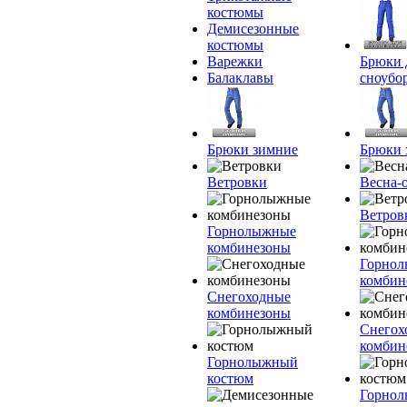
костюмы
Демисезонные
костюмы
Варежки
Брюки 
Балаклавы
сноубо
Брюки зимние
Брюки 
Ветровки
Весна-
Ветров
Горнолыжные
комбинезоны
Горно
комбин
Снегоходные
комбинезоны
Снегох
комбин
Горнолыжный
костюм
Горно