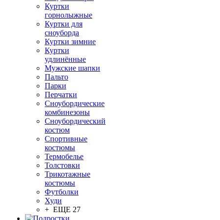
Куртки
горнолыжные
Куртки для
сноуборда
Куртки зимние
Куртки
удлинённые
Мужские шапки
Пальто
Парки
Перчатки
Сноубордические
комбинезоны
Сноубордический
костюм
Спортивные
костюмы
Термобелье
Толстовки
Трикотажные
костюмы
Футболки
Худи
+ ЕЩЕ 27