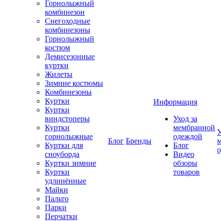
Горнолыжный
комбинезон
Снегоходные
комбинезоны
Горнолыжный
костюм
Демисезонные
куртки
Жилеты
Зимние костюмы
Комбинезоны
Куртки
Информация
Куртки
виндстоперы
Уход за
Куртки
мембранной
У
горнолыжные
одеждой
Блог
Бренды
Куртки для
Блог
сноуборда
Видео
Куртки зимние
обзоры
Куртки
товаров
удлинённые
Майки
Пальто
Парки
Перчатки