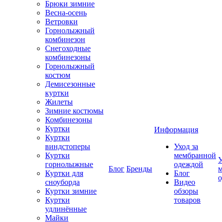
Брюки зимние
Весна-осень
Ветровки
Горнолыжный
комбинезон
Снегоходные
комбинезоны
Горнолыжный
костюм
Демисезонные
куртки
Жилеты
Зимние костюмы
Комбинезоны
Куртки
Информация
Куртки
виндстоперы
Уход за
Куртки
мембранной
У
горнолыжные
одеждой
Блог
Бренды
Куртки для
Блог
сноуборда
Видео
Куртки зимние
обзоры
Куртки
товаров
удлинённые
Майки