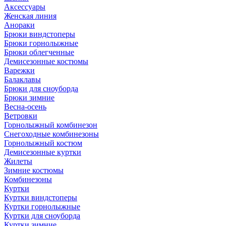
Аксессуары
Женская линия
Анораки
Брюки виндстоперы
Брюки горнолыжные
Брюки облегченные
Демисезонные костюмы
Варежки
Балаклавы
Брюки для сноуборда
Брюки зимние
Весна-осень
Ветровки
Горнолыжный комбинезон
Снегоходные комбинезоны
Горнолыжный костюм
Демисезонные куртки
Жилеты
Зимние костюмы
Комбинезоны
Куртки
Куртки виндстоперы
Куртки горнолыжные
Куртки для сноуборда
Куртки зимние