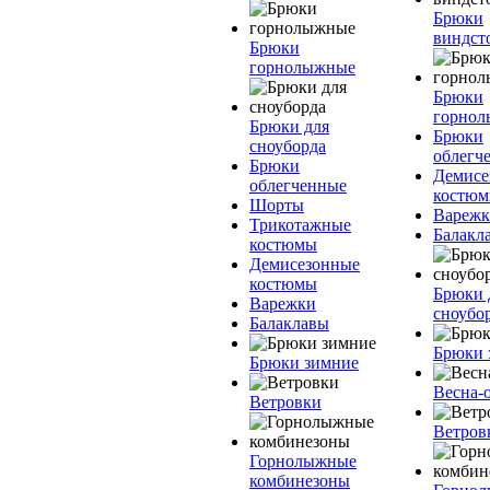
Брюки
виндст
Брюки
горнолыжные
Брюки
горно
Брюки для
Брюки
сноуборда
облегч
Брюки
Демисе
облегченные
костю
Шорты
Вареж
Трикотажные
Балакл
костюмы
Демисезонные
костюмы
Брюки 
Варежки
сноубо
Балаклавы
Брюки 
Брюки зимние
Весна-
Ветровки
Ветров
Горнолыжные
комбинезоны