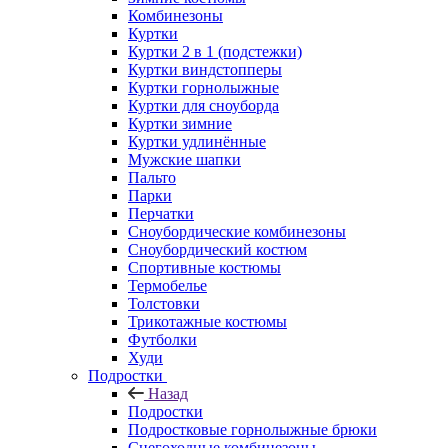
Комбинезоны
Куртки
Куртки 2 в 1 (подстежки)
Куртки виндстопперы
Куртки горнолыжные
Куртки для сноуборда
Куртки зимние
Куртки удлинённые
Мужские шапки
Пальто
Парки
Перчатки
Сноубордические комбинезоны
Сноубордический костюм
Спортивные костюмы
Термобелье
Толстовки
Трикотажные костюмы
Футболки
Худи
Подростки
Назад
Подростки
Подростковые горнолыжные брюки
Снегоходные комбинезоны