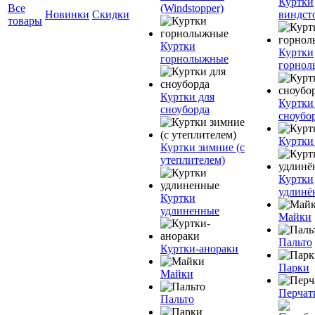
Куртки
Все
(Windstopper)
Новинки
Скидки
виндст
товары
Куртки
Куртки
горнолыжные
горно
Куртки для
Куртки
сноуборда
сноубо
Куртки
Куртки зимние (с
утеплителем)
Куртки
удлинё
Куртки
удлиненные
Майки
Пальто
Куртки-анораки
Парки
Майки
Перчат
Пальто