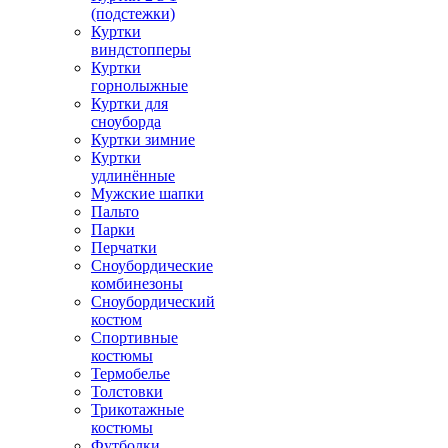
(подстежки)
Куртки
виндстопперы
Куртки
горнолыжные
Куртки для
сноуборда
Куртки зимние
Куртки
удлинённые
Мужские шапки
Пальто
Парки
Перчатки
Сноубордические
комбинезоны
Сноубордический
костюм
Спортивные
костюмы
Термобелье
Толстовки
Трикотажные
костюмы
Футболки