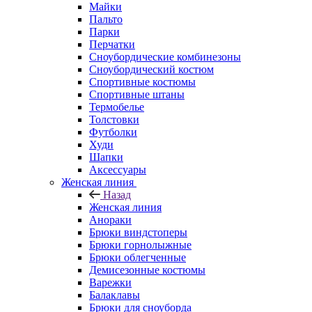
Майки
Пальто
Парки
Перчатки
Сноубордические комбинезоны
Сноубордический костюм
Спортивные костюмы
Спортивные штаны
Термобелье
Толстовки
Футболки
Худи
Шапки
Аксессуары
Женская линия
Назад
Женская линия
Анораки
Брюки виндстоперы
Брюки горнолыжные
Брюки облегченные
Демисезонные костюмы
Варежки
Балаклавы
Брюки для сноуборда