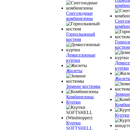
Горно
комбин
Снегоходные
комбинезоны
Снегох
комбин
Горнолыжный
костюм
Горно
костюм
Демисезонные
куртки
Демисе
куртки
Жилеты
Жилет
Зимние костюмы
Зимние
Комбинезоны
Куртки
Комбин
Куртки
Куртки
SOFTSHELL