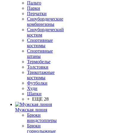
Пальто
Парки
Перчатки
Сноубордические
комбинезоны
Сноубордический
костюм
Спортивные
костюмы
Спортивные
штаны
Термобелье
Толстовки
Трикотажные
костюмы
Футболки
Худи
Шапки
+ ЕЩЕ 28
Мужская линия
Брюки
виндстопперы
Брюки
горнолыжные