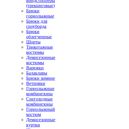
виндстопперы
(трекинговые)
Брюки
горнолыжные
Брюки для
сноуборда
Брюки
облегченные
Шорты
Трикотажные
костюмы
Демисезонные
костюмы
Варежки
Балаклавы
Брюки зимние
Ветровки
Горнолыжные
комбинезоны
Снегоходные
комбинезоны
Горнолыжный
костюм
Демисезонные
куртки