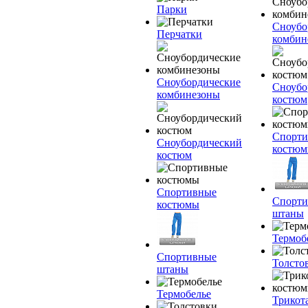
Парки
Сноубо
Перчатки
комбин
Сноубордические
Сноубо
комбинезоны
костюм
Спорт
Сноубордический
костю
костюм
Спортивные
Спорт
костюмы
штаны
Термоб
Спортивные
Толсто
штаны
Термобелье
Трикот