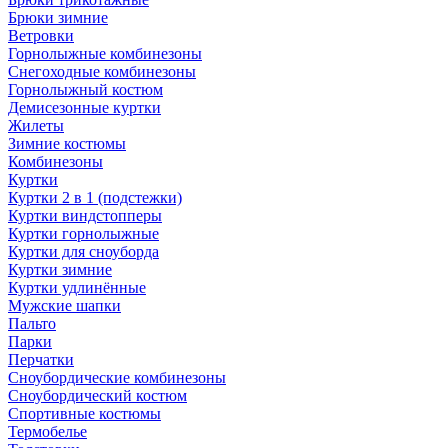
Брюки зимние
Ветровки
Горнолыжные комбинезоны
Снегоходные комбинезоны
Горнолыжный костюм
Демисезонные куртки
Жилеты
Зимние костюмы
Комбинезоны
Куртки
Куртки 2 в 1 (подстежки)
Куртки виндстопперы
Куртки горнолыжные
Куртки для сноуборда
Куртки зимние
Куртки удлинённые
Мужские шапки
Пальто
Парки
Перчатки
Сноубордические комбинезоны
Сноубордический костюм
Спортивные костюмы
Термобелье