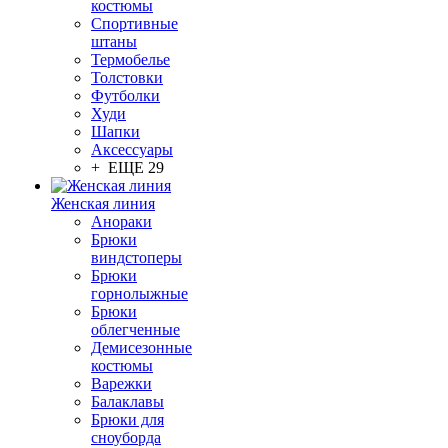
костюмы
Спортивные
штаны
Термобелье
Толстовки
Футболки
Худи
Шапки
Аксессуары
+ ЕЩЕ 29
Женская линия
Анораки
Брюки
виндстоперы
Брюки
горнолыжные
Брюки
облегченные
Демисезонные
костюмы
Варежки
Балаклавы
Брюки для
сноуборда