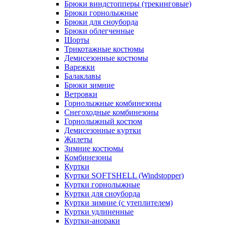
Брюки виндстопперы (трекинговые)
Брюки горнолыжные
Брюки для сноуборда
Брюки облегченные
Шорты
Трикотажные костюмы
Демисезонные костюмы
Варежки
Балаклавы
Брюки зимние
Ветровки
Горнолыжные комбинезоны
Снегоходные комбинезоны
Горнолыжный костюм
Демисезонные куртки
Жилеты
Зимние костюмы
Комбинезоны
Куртки
Куртки SOFTSHELL (Windstopper)
Куртки горнолыжные
Куртки для сноуборда
Куртки зимние (с утеплителем)
Куртки удлиненные
Куртки-анораки