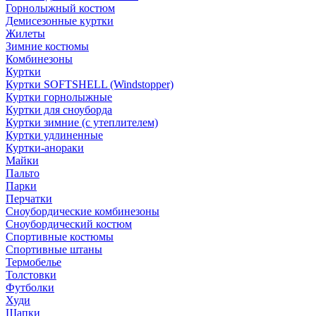
Горнолыжный костюм
Демисезонные куртки
Жилеты
Зимние костюмы
Комбинезоны
Куртки
Куртки SOFTSHELL (Windstopper)
Куртки горнолыжные
Куртки для сноуборда
Куртки зимние (с утеплителем)
Куртки удлиненные
Куртки-анораки
Майки
Пальто
Парки
Перчатки
Сноубордические комбинезоны
Сноубордический костюм
Спортивные костюмы
Спортивные штаны
Термобелье
Толстовки
Футболки
Худи
Шапки