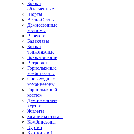
Брюки
облегченные
Шорты
Весна-Осень
Демисезонные
костюмы
Варежки
Балаклавы
Брюки
трикотажные
Брюки зимние
Ветровки
Горнолыжные
комбинезоны
Снегоходные
комбинезоны
Горнолыжный
костюм
Демисезонные
куртки
Жилеты
Зимние костюмы
Комбинезоны
Куртки
Куртки 2 в 1