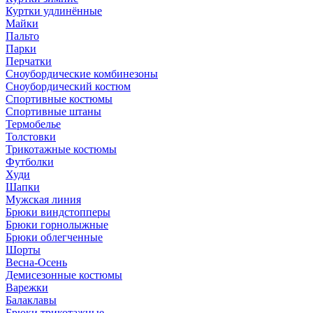
Куртки удлинённые
Майки
Пальто
Парки
Перчатки
Сноубордические комбинезоны
Сноубордический костюм
Спортивные костюмы
Спортивные штаны
Термобелье
Толстовки
Трикотажные костюмы
Футболки
Худи
Шапки
Мужская линия
Брюки виндстопперы
Брюки горнолыжные
Брюки облегченные
Шорты
Весна-Осень
Демисезонные костюмы
Варежки
Балаклавы
Брюки трикотажные