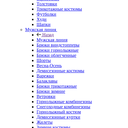
Толстовки
Трикотажные костюмы
Футболки
Худи
Шапки
Мужская линия
Назад
Мужская линия
Брюки виндстопперы
Брюки горнолыжные
Брюки облегченные
Шорты
Весна-Осень
Демисезонные костюмы
Варежки
Балаклавы
Брюки трикотажные
Брюки зимние
Ветровки
Горнолыжные комбинезоны
Снегоходные комбинезоны
Горнолыжный костюм
Демисезонные куртки
Жилеты
Зимние костюмы