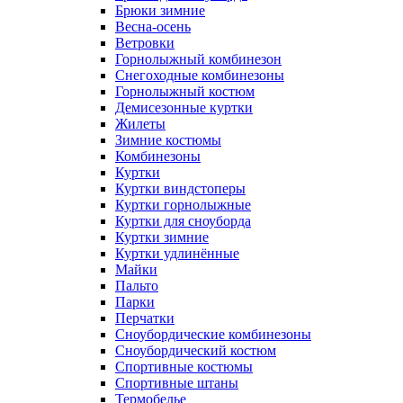
Брюки зимние
Весна-осень
Ветровки
Горнолыжный комбинезон
Снегоходные комбинезоны
Горнолыжный костюм
Демисезонные куртки
Жилеты
Зимние костюмы
Комбинезоны
Куртки
Куртки виндстоперы
Куртки горнолыжные
Куртки для сноуборда
Куртки зимние
Куртки удлинённые
Майки
Пальто
Парки
Перчатки
Сноубордические комбинезоны
Сноубордический костюм
Спортивные костюмы
Спортивные штаны
Термобелье