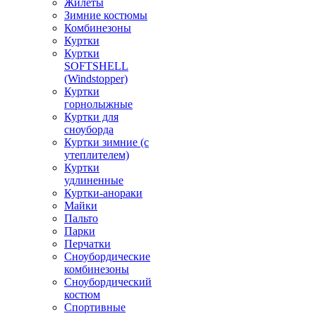
Жилеты
Зимние костюмы
Комбинезоны
Куртки
Куртки
SOFTSHELL
(Windstopper)
Куртки
горнолыжные
Куртки для
сноуборда
Куртки зимние (с
утеплителем)
Куртки
удлиненные
Куртки-анораки
Майки
Пальто
Парки
Перчатки
Сноубордические
комбинезоны
Сноубордический
костюм
Спортивные