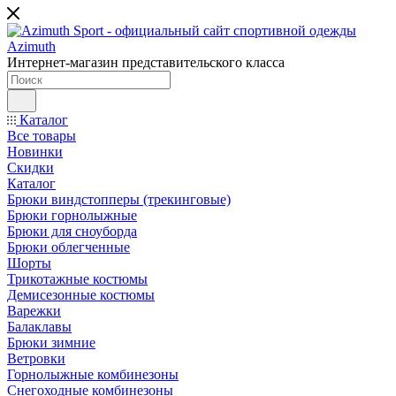
Интернет-магазин представительского класса
Каталог
Все товары
Новинки
Скидки
Каталог
Брюки виндстопперы (трекинговые)
Брюки горнолыжные
Брюки для сноуборда
Брюки облегченные
Шорты
Трикотажные костюмы
Демисезонные костюмы
Варежки
Балаклавы
Брюки зимние
Ветровки
Горнолыжные комбинезоны
Снегоходные комбинезоны