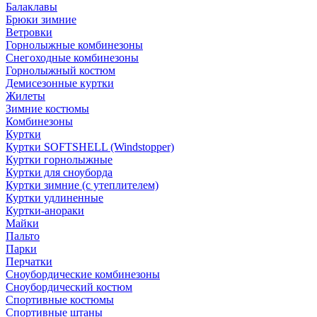
Балаклавы
Брюки зимние
Ветровки
Горнолыжные комбинезоны
Снегоходные комбинезоны
Горнолыжный костюм
Демисезонные куртки
Жилеты
Зимние костюмы
Комбинезоны
Куртки
Куртки SOFTSHELL (Windstopper)
Куртки горнолыжные
Куртки для сноуборда
Куртки зимние (с утеплителем)
Куртки удлиненные
Куртки-анораки
Майки
Пальто
Парки
Перчатки
Сноубордические комбинезоны
Сноубордический костюм
Спортивные костюмы
Спортивные штаны