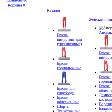
Сравнение
0
Корзина
0
Каталог
Женская лин
Анора
Брюки
виндстопперы
(трекинговые)
Брюки
виндст
Брюки
горнолыжные
Брюки
горно
Брюки
Брюки для
облегч
сноуборда
Демисе
Брюки
костю
облегченные
Вареж
Шорты
Балакл
Трикотажные