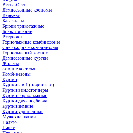
Весна-Осень
Демисезонные костюмы
Варежки
Балаклавы
Брюки трикотажные
Брюки зимние
Ветровки
Горнолыжные комбинезоны
Снегоходные комбинезоны
Горнолыжный костюм
Демисезонные куртки
Жилеты
Зимние костюмы
Комбинезоны
Куртки
Куртки 2 в 1 (подстежки)
Куртки виндстопперы
Куртки горнолыжные
Куртки для сноуборда
Куртки зимние
Куртки удлинённые
Мужские шапки
Пальто
Парки
Перчатки