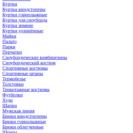
Куртки
Куртки виндстоперы
Куртки горнолыжные
Куртки для сноуборда
Куртки зимние
Куртки удлинённые
Майки
Пальто
Парки
Перчатки
Сноубордические комбинезоны
Сноубордический костюм
Спортивные костюмы
Спортивные штаны
Термобелье
Толстовки
Трикотажные костюмы
Футболки
Худи
Шапки
Мужская линия
Брюки виндстопперы
Брюки горнолыжные
Брюки облегченные
Шорты