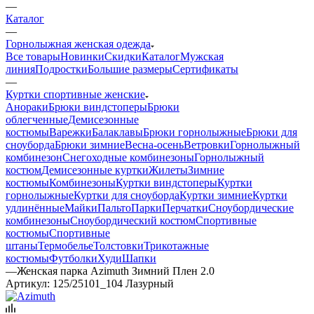
—
Каталог
—
Горнолыжная женская одежда
Все товары
Новинки
Скидки
Каталог
Мужская
линия
Подростки
Большие размеры
Сертификаты
—
Куртки спортивные женские
Анораки
Брюки виндстоперы
Брюки
облегченные
Демисезонные
костюмы
Варежки
Балаклавы
Брюки горнолыжные
Брюки для
сноуборда
Брюки зимние
Весна-осень
Ветровки
Горнолыжный
комбинезон
Снегоходные комбинезоны
Горнолыжный
костюм
Демисезонные куртки
Жилеты
Зимние
костюмы
Комбинезоны
Куртки виндстоперы
Куртки
горнолыжные
Куртки для сноуборда
Куртки зимние
Куртки
удлинённые
Майки
Пальто
Парки
Перчатки
Сноубордические
комбинезоны
Сноубордический костюм
Спортивные
костюмы
Спортивные
штаны
Термобелье
Толстовки
Трикотажные
костюмы
Футболки
Худи
Шапки
—
Женская парка Azimuth Зимний Плен 2.0
Артикул:
125/25101_104 Лазурный