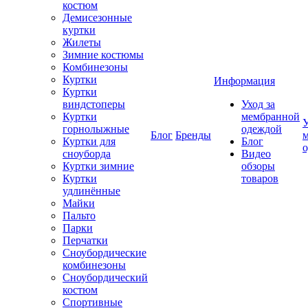
костюм
Демисезонные
куртки
Жилеты
Зимние костюмы
Комбинезоны
Куртки
Информация
Куртки
виндстоперы
Уход за
Куртки
мембранной
У
горнолыжные
одеждой
Блог
Бренды
Куртки для
Блог
сноуборда
Видео
Куртки зимние
обзоры
Куртки
товаров
удлинённые
Майки
Пальто
Парки
Перчатки
Сноубордические
комбинезоны
Сноубордический
костюм
Спортивные