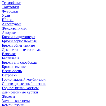
Термобелье
Толстовки
Футболки
Худи
Шапки
Аксессуары
Женская линия
Анораки
Брюки виндстоперы
Брюки горнолыжные
Брюки облегченные
Демисезонные костюмы
Варежки
Балаклавы
Брюки для сноуборда
Брюки зимние
Весна-осень
Ветровки
Горнолыжный комбинезон
Снегоходные комбинезоны
Горнолыжный костюм
Демисезонные куртки
Жилеты
Зимние костюмы
Комбинезоны