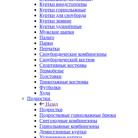
Куртки виндстопперы
Куртки горнолыжные
Куртки для сноуборда
Куртки зимние
Куртки удлинённые
Мужские шапки
Пальто
Парки
Перчатки
Сноубордические комбинезоны
Сноубордический костюм
Спортивные костюмы
Термобелье
Толстовки
Трикотажные костюмы
Футболки
Худи
Подростки
Назад
Подростки
Подростковые горнолыжные брюки
Снегоходные комбинезоны
Горнолыжные комбинезоны
Демисезонные куртки
Удлиненные куртки