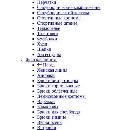
Перчатки
Сноубордические комбинезоны
Сноубордический костюм
Спортивные костюмы
Спортивные штаны
Термобелье
Толстовки
Футболки
Худи
Шапки
Аксессуары
Женская линия
Назад
Женская линия
Анораки
Брюки виндстоперы
Брюки горнолыжные
Брюки облегченные
Демисезонные костюмы
Варежки
Балаклавы
Брюки для сноуборда
Брюки зимние
Весна-осень
Ветровки