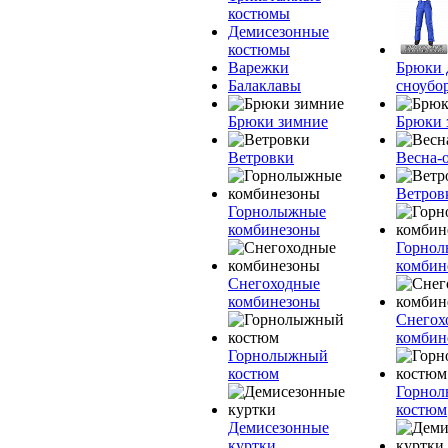
костюмы
Демисезонные
костюмы
Варежки
Брюки 
Балаклавы
сноубо
Брюки зимние
Брюки 
Ветровки
Весна-
Ветров
Горнолыжные
комбинезоны
Горно
комбин
Снегоходные
комбинезоны
Снегох
комбин
Горнолыжный
костюм
Горно
костюм
Демисезонные
куртки