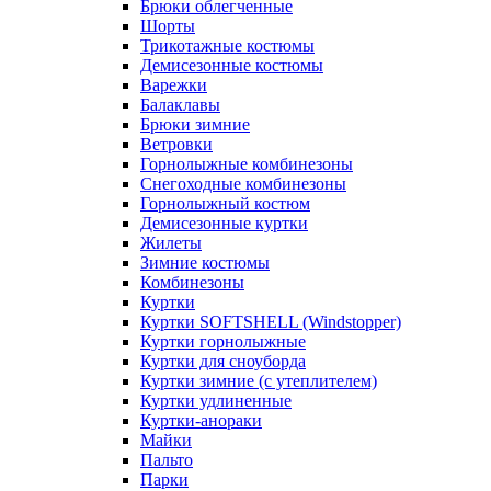
Брюки облегченные
Шорты
Трикотажные костюмы
Демисезонные костюмы
Варежки
Балаклавы
Брюки зимние
Ветровки
Горнолыжные комбинезоны
Снегоходные комбинезоны
Горнолыжный костюм
Демисезонные куртки
Жилеты
Зимние костюмы
Комбинезоны
Куртки
Куртки SOFTSHELL (Windstopper)
Куртки горнолыжные
Куртки для сноуборда
Куртки зимние (с утеплителем)
Куртки удлиненные
Куртки-анораки
Майки
Пальто
Парки