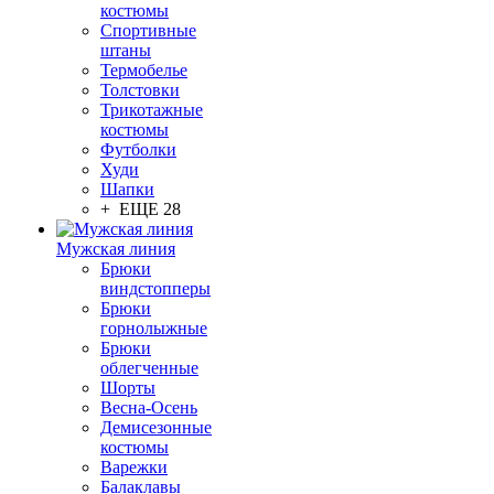
костюмы
Спортивные
штаны
Термобелье
Толстовки
Трикотажные
костюмы
Футболки
Худи
Шапки
+ ЕЩЕ 28
Мужская линия
Брюки
виндстопперы
Брюки
горнолыжные
Брюки
облегченные
Шорты
Весна-Осень
Демисезонные
костюмы
Варежки
Балаклавы