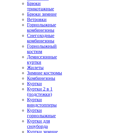
Брюки
трикотажные
Брюки зимние
Ветровки
Горнолыжные
комбинезоны
Снегоходные
комбинезоны
Горнолыжный
костюм
Демисезонные
куртки
Жилеты
Зимние костюмы
Комбинезоны
Куртки
Куртки 2 в 1
(подстежки)
Куртки
виндстопперы
Куртки
горнолыжные
Куртки для
сноуборда
Куртки зимние