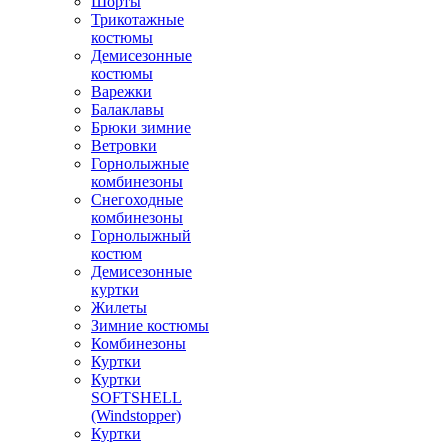
Шорты
Трикотажные
костюмы
Демисезонные
костюмы
Варежки
Балаклавы
Брюки зимние
Ветровки
Горнолыжные
комбинезоны
Снегоходные
комбинезоны
Горнолыжный
костюм
Демисезонные
куртки
Жилеты
Зимние костюмы
Комбинезоны
Куртки
Куртки
SOFTSHELL
(Windstopper)
Куртки