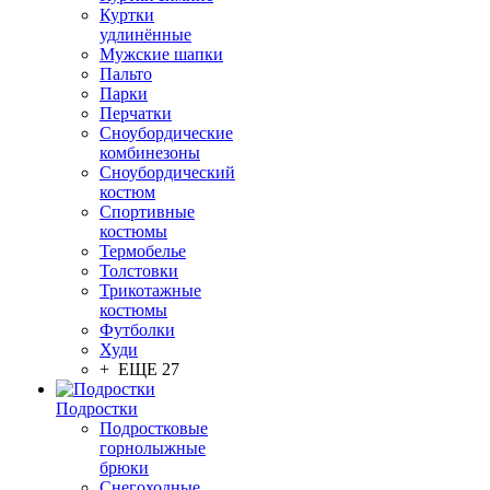
Куртки
удлинённые
Мужские шапки
Пальто
Парки
Перчатки
Сноубордические
комбинезоны
Сноубордический
костюм
Спортивные
костюмы
Термобелье
Толстовки
Трикотажные
костюмы
Футболки
Худи
+ ЕЩЕ 27
Подростки
Подростковые
горнолыжные
брюки
Снегоходные