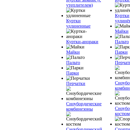
утеплителем)
Куртки
Куртки
удлинё
удлиненные
Майки
Куртки-анораки
Пальто
Майки
Парки
Пальто
Перчат
Парки
Сноубо
Перчатки
комбин
Сноубордические
Сноубо
комбинезоны
костюм
Сноубордический
Спорт