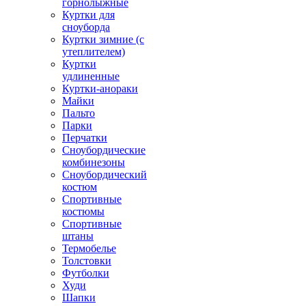
горнолыжные
Куртки для
сноуборда
Куртки зимние (с
утеплителем)
Куртки
удлиненные
Куртки-анораки
Майки
Пальто
Парки
Перчатки
Сноубордические
комбинезоны
Сноубордический
костюм
Спортивные
костюмы
Спортивные
штаны
Термобелье
Толстовки
Футболки
Худи
Шапки