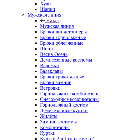
Худи
Шапки
Мужская линия
Назад
Мужская линия
Брюки виндстопперы
Брюки горнолыжные
Брюки облегченные
Шорты
Весна-Осень
Демисезонные костюмы
Варежки
Балаклавы
Брюки трикотажные
Брюки зимние
Ветровки
Горнолыжные комбинезоны
Снегоходные комбинезоны
Горнолыжный костюм
Демисезонные куртки
Жилеты
Зимние костюмы
Комбинезоны
Куртки
Куртки 2 в 1 (подстежки)