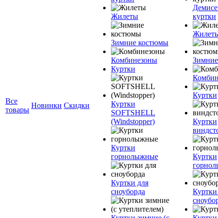
Демисе
Жилеты
куртки
Жилет
Зимние костюмы
Комбинезоны
Зимние
Куртки
Комбин
Куртки
Все
Куртки
Новинки
Скидки
товары
SOFTSHELL
(Windstopper)
Куртки
виндст
Куртки
горнолыжные
Куртки
горно
Куртки для
сноуборда
Куртки
сноубо
Куртки зимние (с
Куртки