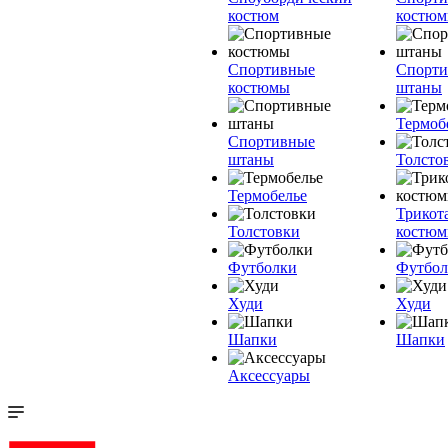
костюм
костю
Спортивные
Спорт
костюмы
штаны
Термоб
Спортивные
штаны
Толсто
Термобелье
Трикот
Толстовки
костю
Футболки
Футбол
Худи
Худи
Шапки
Шапки
Аксессуары