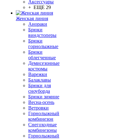
Аксессуары
+ ЕЩЕ 29
Женская линия
Анораки
Брюки
виндстоперы
Брюки
горнолыжные
Брюки
облегченные
Демисезонные
костюмы
Варежки
Балаклавы
Брюки для
сноуборда
Брюки зимние
Весна-осень
Ветровки
Горнолыжный
комбинезон
Снегоходные
комбинезоны
Горнолыжный