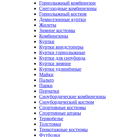
Горнолыжный комбинезон
Снегоходные комбинезоны
Горнолыжный костюм
Демисезонные куртки
Жилеты
Зимние костюмы
Комбинезоны
Куртки
Куртки виндстоперы
Куртки горнолыжные
Куртки для сноуборда
Куртки зимние
Куртки удлинённые
Майки
Пальто
Парки
Перчатки
Сноубордические комбинезоны
Сноубордический костюм
Спортивные костюмы
Спортивные штаны
Термобелье
Толстовки
Трикотажные костюмы
Футболки