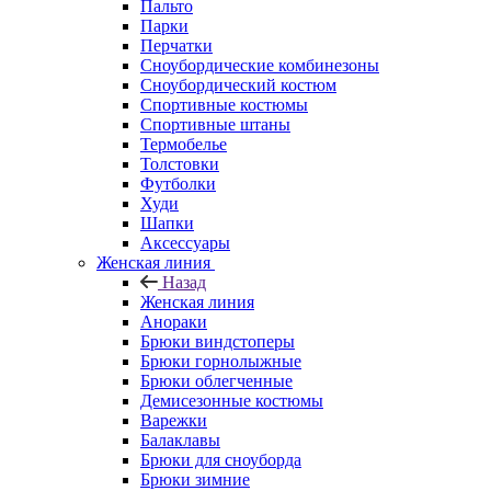
Пальто
Парки
Перчатки
Сноубордические комбинезоны
Сноубордический костюм
Спортивные костюмы
Спортивные штаны
Термобелье
Толстовки
Футболки
Худи
Шапки
Аксессуары
Женская линия
Назад
Женская линия
Анораки
Брюки виндстоперы
Брюки горнолыжные
Брюки облегченные
Демисезонные костюмы
Варежки
Балаклавы
Брюки для сноуборда
Брюки зимние