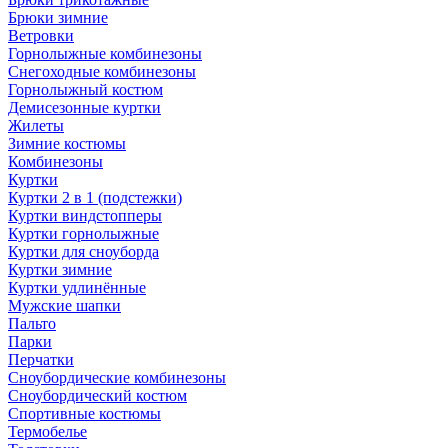
Брюки зимние
Ветровки
Горнолыжные комбинезоны
Снегоходные комбинезоны
Горнолыжный костюм
Демисезонные куртки
Жилеты
Зимние костюмы
Комбинезоны
Куртки
Куртки 2 в 1 (подстежки)
Куртки виндстопперы
Куртки горнолыжные
Куртки для сноуборда
Куртки зимние
Куртки удлинённые
Мужские шапки
Пальто
Парки
Перчатки
Сноубордические комбинезоны
Сноубордический костюм
Спортивные костюмы
Термобелье