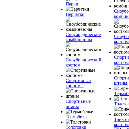
Парки
Сноубо
Перчатки
комбин
Сноубордические
Сноубо
комбинезоны
костюм
Спорт
Сноубордический
костю
костюм
Спорт
Спортивные
штаны
костюмы
Термоб
Спортивные
Толсто
штаны
Термобелье
Трикот
костю
Толстовки