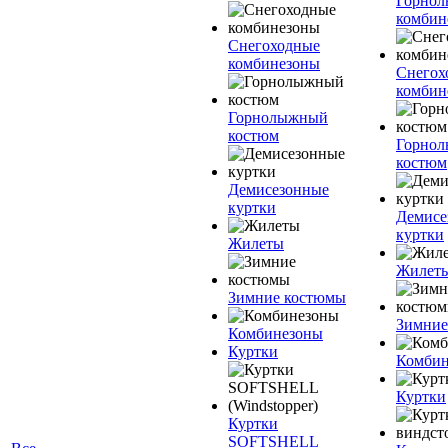
Горно
комбин
Снегоходные
комбинезоны
Снегох
комбин
Горнолыжный
костюм
Горно
костюм
Демисезонные
куртки
Демисе
куртки
Жилеты
Жилет
Зимние костюмы
Зимние
Комбинезоны
Куртки
Комбин
Куртки
Куртки
SOFTSHELL