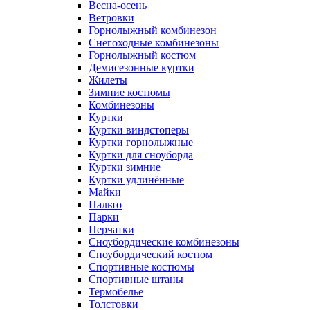
Весна-осень
Ветровки
Горнолыжный комбинезон
Снегоходные комбинезоны
Горнолыжный костюм
Демисезонные куртки
Жилеты
Зимние костюмы
Комбинезоны
Куртки
Куртки виндстоперы
Куртки горнолыжные
Куртки для сноуборда
Куртки зимние
Куртки удлинённые
Майки
Пальто
Парки
Перчатки
Сноубордические комбинезоны
Сноубордический костюм
Спортивные костюмы
Спортивные штаны
Термобелье
Толстовки