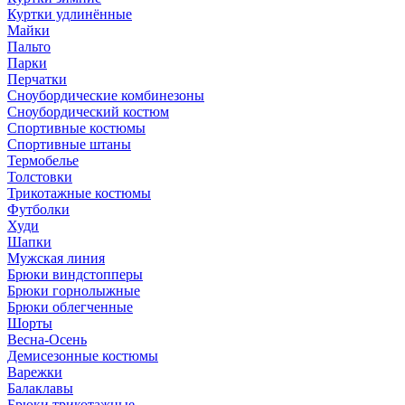
Куртки удлинённые
Майки
Пальто
Парки
Перчатки
Сноубордические комбинезоны
Сноубордический костюм
Спортивные костюмы
Спортивные штаны
Термобелье
Толстовки
Трикотажные костюмы
Футболки
Худи
Шапки
Мужская линия
Брюки виндстопперы
Брюки горнолыжные
Брюки облегченные
Шорты
Весна-Осень
Демисезонные костюмы
Варежки
Балаклавы
Брюки трикотажные