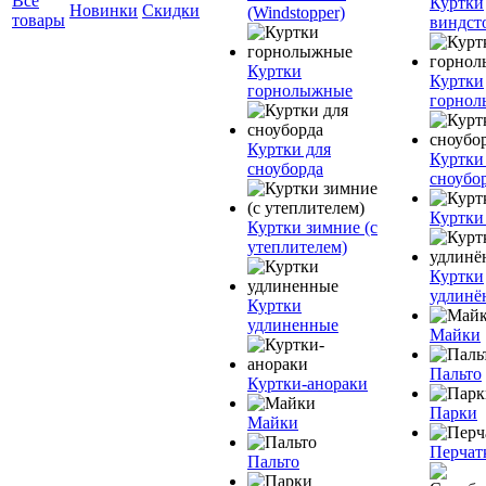
Все
Куртки
Новинки
Скидки
(Windstopper)
товары
виндст
Куртки
Куртки
горнолыжные
горно
Куртки для
Куртки
сноуборда
сноубо
Куртки
Куртки зимние (с
утеплителем)
Куртки
удлинё
Куртки
удлиненные
Майки
Пальто
Куртки-анораки
Парки
Майки
Перчат
Пальто