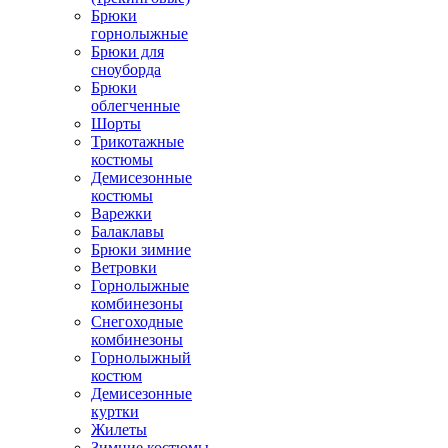
Брюки
горнолыжные
Брюки для
сноуборда
Брюки
облегченные
Шорты
Трикотажные
костюмы
Демисезонные
костюмы
Варежки
Балаклавы
Брюки зимние
Ветровки
Горнолыжные
комбинезоны
Снегоходные
комбинезоны
Горнолыжный
костюм
Демисезонные
куртки
Жилеты
Зимние костюмы