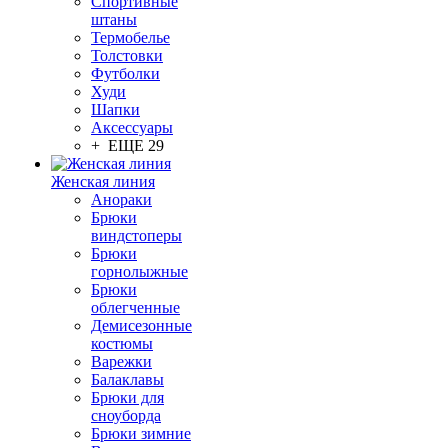
Спортивные
штаны
Термобелье
Толстовки
Футболки
Худи
Шапки
Аксессуары
+ ЕЩЕ 29
Женская линия
Анораки
Брюки
виндстоперы
Брюки
горнолыжные
Брюки
облегченные
Демисезонные
костюмы
Варежки
Балаклавы
Брюки для
сноуборда
Брюки зимние