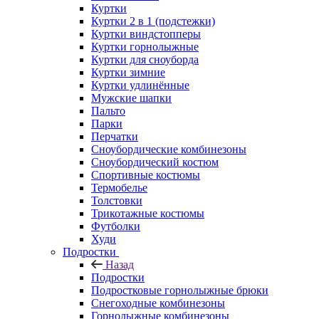
Куртки
Куртки 2 в 1 (подстежки)
Куртки виндстопперы
Куртки горнолыжные
Куртки для сноуборда
Куртки зимние
Куртки удлинённые
Мужские шапки
Пальто
Парки
Перчатки
Сноубордические комбинезоны
Сноубордический костюм
Спортивные костюмы
Термобелье
Толстовки
Трикотажные костюмы
Футболки
Худи
Подростки
Назад
Подростки
Подростковые горнолыжные брюки
Снегоходные комбинезоны
Горнолыжные комбинезоны