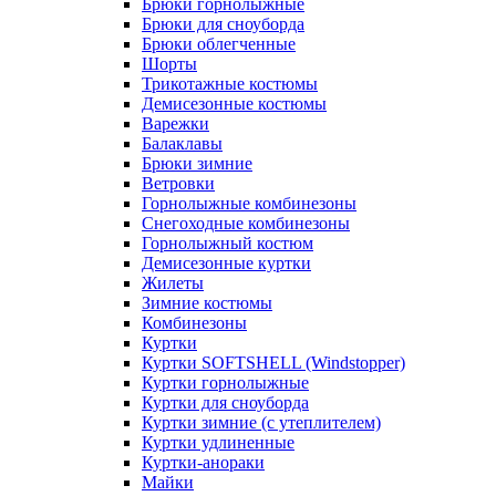
Брюки горнолыжные
Брюки для сноуборда
Брюки облегченные
Шорты
Трикотажные костюмы
Демисезонные костюмы
Варежки
Балаклавы
Брюки зимние
Ветровки
Горнолыжные комбинезоны
Снегоходные комбинезоны
Горнолыжный костюм
Демисезонные куртки
Жилеты
Зимние костюмы
Комбинезоны
Куртки
Куртки SOFTSHELL (Windstopper)
Куртки горнолыжные
Куртки для сноуборда
Куртки зимние (с утеплителем)
Куртки удлиненные
Куртки-анораки
Майки