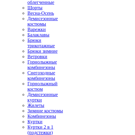
облегченные
Шорты
Весна-Осень
Демисезонные
костюмы
Варежки
Балаклавы
Брюки
трикотажные
Брюки зимние
Ветровки
Горнолыжные
комбинезоны
Снегоходные
комбинезоны
Горнолыжный
костюм
Демисезонные
куртки
Жилеты
Зимние костюмы
Комбинезоны
Куртки
Куртки 2 в 1
(подстежки)