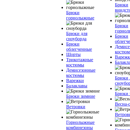
Брюки
виндст
Брюки
горнолыжные
Брюки
горно
Брюки для
Брюки
сноуборда
облегч
Брюки
Демисе
облегченные
костю
Шорты
Вареж
Трикотажные
Балакл
костюмы
Демисезонные
костюмы
Брюки 
Варежки
сноубо
Балаклавы
Брюки 
Брюки зимние
Весна-
Ветровки
Ветров
Горнолыжные
комбинезоны