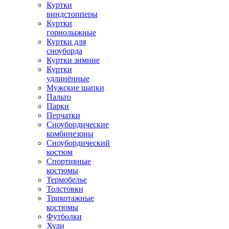
Куртки
виндстопперы
Куртки
горнолыжные
Куртки для
сноуборда
Куртки зимние
Куртки
удлинённые
Мужские шапки
Пальто
Парки
Перчатки
Сноубордические
комбинезоны
Сноубордический
костюм
Спортивные
костюмы
Термобелье
Толстовки
Трикотажные
костюмы
Футболки
Худи