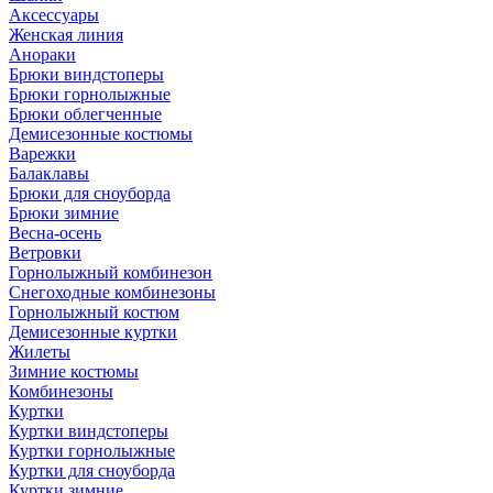
Аксессуары
Женская линия
Анораки
Брюки виндстоперы
Брюки горнолыжные
Брюки облегченные
Демисезонные костюмы
Варежки
Балаклавы
Брюки для сноуборда
Брюки зимние
Весна-осень
Ветровки
Горнолыжный комбинезон
Снегоходные комбинезоны
Горнолыжный костюм
Демисезонные куртки
Жилеты
Зимние костюмы
Комбинезоны
Куртки
Куртки виндстоперы
Куртки горнолыжные
Куртки для сноуборда
Куртки зимние