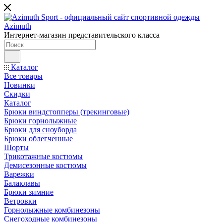
Интернет-магазин представительского класса
Каталог
Все товары
Новинки
Скидки
Каталог
Брюки виндстопперы (трекинговые)
Брюки горнолыжные
Брюки для сноуборда
Брюки облегченные
Шорты
Трикотажные костюмы
Демисезонные костюмы
Варежки
Балаклавы
Брюки зимние
Ветровки
Горнолыжные комбинезоны
Снегоходные комбинезоны