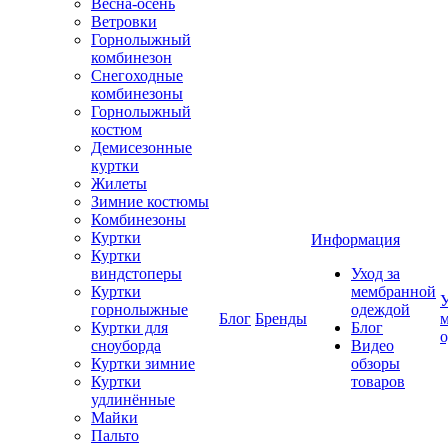
Весна-осень
Ветровки
Горнолыжный
комбинезон
Снегоходные
комбинезоны
Горнолыжный
костюм
Демисезонные
куртки
Жилеты
Зимние костюмы
Комбинезоны
Куртки
Информация
Куртки
виндстоперы
Уход за
Куртки
мембранной
У
горнолыжные
одеждой
Блог
Бренды
Куртки для
Блог
сноуборда
Видео
Куртки зимние
обзоры
Куртки
товаров
удлинённые
Майки
Пальто