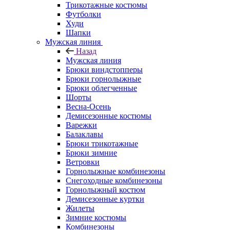
Трикотажные костюмы
Футболки
Худи
Шапки
Мужская линия
Назад
Мужская линия
Брюки виндстопперы
Брюки горнолыжные
Брюки облегченные
Шорты
Весна-Осень
Демисезонные костюмы
Варежки
Балаклавы
Брюки трикотажные
Брюки зимние
Ветровки
Горнолыжные комбинезоны
Снегоходные комбинезоны
Горнолыжный костюм
Демисезонные куртки
Жилеты
Зимние костюмы
Комбинезоны