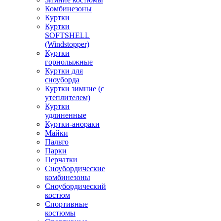
Комбинезоны
Куртки
Куртки
SOFTSHELL
(Windstopper)
Куртки
горнолыжные
Куртки для
сноуборда
Куртки зимние (с
утеплителем)
Куртки
удлиненные
Куртки-анораки
Майки
Пальто
Парки
Перчатки
Сноубордические
комбинезоны
Сноубордический
костюм
Спортивные
костюмы