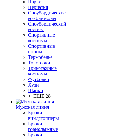
Парки
Перчатки
Сноубордические
комбинезоны
Сноубордический
костюм
Спортивные
костюмы
Спортивные
штаны
Термобелье
Толстовки
Трикотажные
костюмы
Футболки
Худи
Шапки
+ ЕЩЕ 28
Мужская линия
Брюки
виндстопперы
Брюки
горнолыжные
Брюки