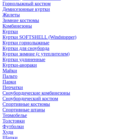
Горнолыжный костюм
Демисезонные куртки
Жилеты
Зимние костюмы
Комбинезоны
Куртки
Куртки SOFTSHELL (Windstopper)
Куртки горнолыжные
Куртки для сноуборда
Куртки зимние (с утеплителем)
Куртки удлиненные
Куртки-анораки
Майки
Пальто
Парки
Перчатки
Сноубордические комбинезоны
Сноубордический костюм
Спортивные костюмы
Спортивные штаны
Термобелье
Толстовки
Футболки
Худи
Шапки