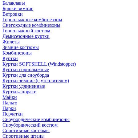
Балаклавы
Брюки зимние
Ветровки
Горнолыжные комбинезоны
Снегоходные комбинезоны
Горнолыжный костюм
Демисезонные куртки
Жилеты
Зимние костюмы
Комбинезоны
Куртки
Куртки SOFTSHELL (Windstopper)
Куртки горнолыжные
Куртки для сноуборда
Куртки зимние (с утеплителем)
Куртки удлиненные
Куртки-анораки
Майки
Пальто
Парки
Перчатки
Сноубордические комбинезоны
Сноубордический костюм
Спортивные костюмы
Спортивные штаны