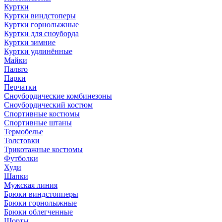
Куртки
Куртки виндстоперы
Куртки горнолыжные
Куртки для сноуборда
Куртки зимние
Куртки удлинённые
Майки
Пальто
Парки
Перчатки
Сноубордические комбинезоны
Сноубордический костюм
Спортивные костюмы
Спортивные штаны
Термобелье
Толстовки
Трикотажные костюмы
Футболки
Худи
Шапки
Мужская линия
Брюки виндстопперы
Брюки горнолыжные
Брюки облегченные
Шорты