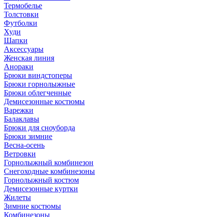
Термобелье
Толстовки
Футболки
Худи
Шапки
Аксессуары
Женская линия
Анораки
Брюки виндстоперы
Брюки горнолыжные
Брюки облегченные
Демисезонные костюмы
Варежки
Балаклавы
Брюки для сноуборда
Брюки зимние
Весна-осень
Ветровки
Горнолыжный комбинезон
Снегоходные комбинезоны
Горнолыжный костюм
Демисезонные куртки
Жилеты
Зимние костюмы
Комбинезоны