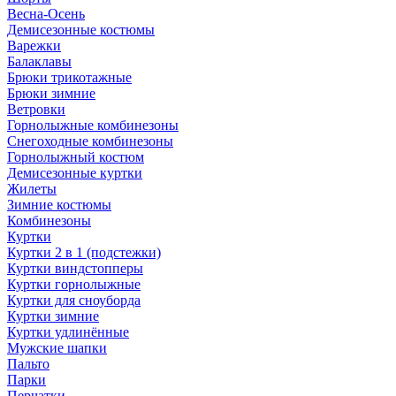
Весна-Осень
Демисезонные костюмы
Варежки
Балаклавы
Брюки трикотажные
Брюки зимние
Ветровки
Горнолыжные комбинезоны
Снегоходные комбинезоны
Горнолыжный костюм
Демисезонные куртки
Жилеты
Зимние костюмы
Комбинезоны
Куртки
Куртки 2 в 1 (подстежки)
Куртки виндстопперы
Куртки горнолыжные
Куртки для сноуборда
Куртки зимние
Куртки удлинённые
Мужские шапки
Пальто
Парки
Перчатки