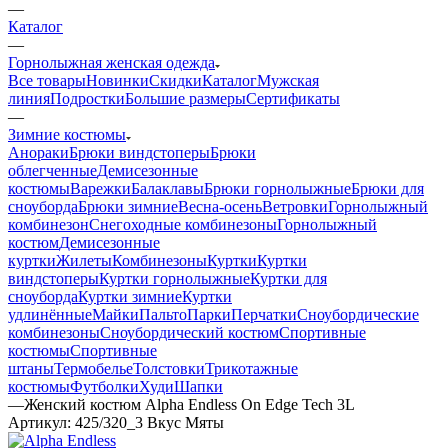
—
Каталог
—
Горнолыжная женская одежда
Все товары
Новинки
Скидки
Каталог
Мужская
линия
Подростки
Большие размеры
Сертификаты
—
Зимние костюмы
Анораки
Брюки виндстоперы
Брюки
облегченные
Демисезонные
костюмы
Варежки
Балаклавы
Брюки горнолыжные
Брюки для
сноуборда
Брюки зимние
Весна-осень
Ветровки
Горнолыжный
комбинезон
Снегоходные комбинезоны
Горнолыжный
костюм
Демисезонные
куртки
Жилеты
Комбинезоны
Куртки
Куртки
виндстоперы
Куртки горнолыжные
Куртки для
сноуборда
Куртки зимние
Куртки
удлинённые
Майки
Пальто
Парки
Перчатки
Сноубордические
комбинезоны
Сноубордический костюм
Спортивные
костюмы
Спортивные
штаны
Термобелье
Толстовки
Трикотажные
костюмы
Футболки
Худи
Шапки
—
Женский костюм Alpha Endless On Edge Tech 3L
Артикул:
425/320_3 Вкус Мяты