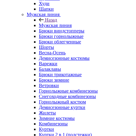
Худи
Шапки
Мужская линия
Назад
Мужская линия
Брюки виндстопперы
Брюки горнолыжные
Брюки облегченные
Шорты
Весна-Осень
Демисезонные костюмы
Варежки
Балаклавы
Брюки трикотажные
Брюки зимние
Ветровки
Горнолыжные комбинезоны
Снегоходные комбинезоны
Горнолыжный костюм
Демисезонные куртки
Жилеты
Зимние костюмы
Комбинезоны
Куртки
Куртки 2 в 1 (подстежки)