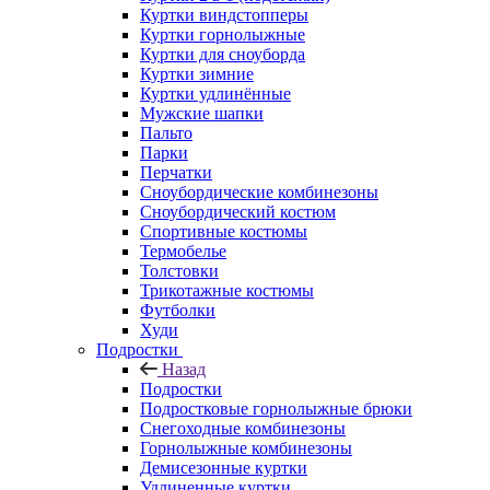
Куртки виндстопперы
Куртки горнолыжные
Куртки для сноуборда
Куртки зимние
Куртки удлинённые
Мужские шапки
Пальто
Парки
Перчатки
Сноубордические комбинезоны
Сноубордический костюм
Спортивные костюмы
Термобелье
Толстовки
Трикотажные костюмы
Футболки
Худи
Подростки
Назад
Подростки
Подростковые горнолыжные брюки
Снегоходные комбинезоны
Горнолыжные комбинезоны
Демисезонные куртки
Удлиненные куртки