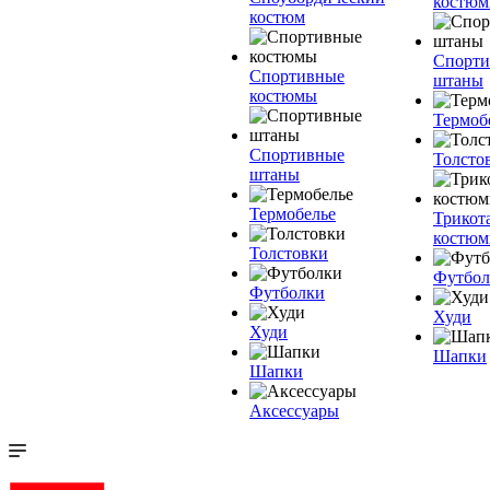
костю
костюм
Спорт
Спортивные
штаны
костюмы
Термоб
Спортивные
Толсто
штаны
Термобелье
Трикот
костю
Толстовки
Футбол
Футболки
Худи
Худи
Шапки
Шапки
Аксессуары