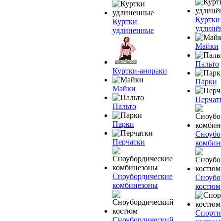
Куртки
Куртки
удлинё
удлиненные
Майки
Пальто
Куртки-анораки
Парки
Майки
Перчат
Пальто
Парки
Сноубо
Перчатки
комбин
Сноубордические
Сноубо
комбинезоны
костюм
Спорт
Сноубордический