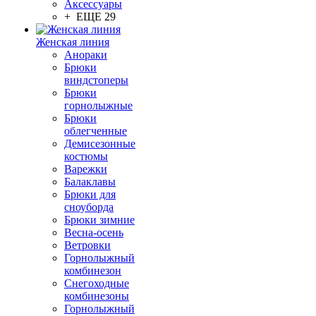
Аксессуары
+ ЕЩЕ 29
Женская линия
Анораки
Брюки
виндстоперы
Брюки
горнолыжные
Брюки
облегченные
Демисезонные
костюмы
Варежки
Балаклавы
Брюки для
сноуборда
Брюки зимние
Весна-осень
Ветровки
Горнолыжный
комбинезон
Снегоходные
комбинезоны
Горнолыжный