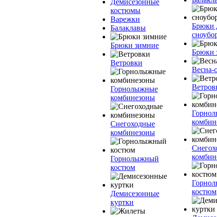
Демисезонные
костюмы
Варежки
Брюки 
Балаклавы
сноубо
Брюки зимние
Брюки 
Ветровки
Весна-
Ветров
Горнолыжные
комбинезоны
Горно
комбин
Снегоходные
комбинезоны
Снегох
комбин
Горнолыжный
костюм
Горно
костюм
Демисезонные
куртки