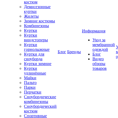
костюм
Демисезонные
куртки
Жилеты
Зимние костюмы
Комбинезоны
Куртки
Информация
Куртки
виндстоперы
Уход за
Куртки
мембранной
У
горнолыжные
одеждой
Блог
Бренды
Куртки для
Блог
сноуборда
Видео
Куртки зимние
обзоры
Куртки
товаров
удлинённые
Майки
Пальто
Парки
Перчатки
Сноубордические
комбинезоны
Сноубордический
костюм
Спортивные