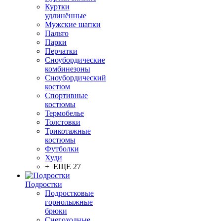
Куртки
удлинённые
Мужские шапки
Пальто
Парки
Перчатки
Сноубордические
комбинезоны
Сноубордический
костюм
Спортивные
костюмы
Термобелье
Толстовки
Трикотажные
костюмы
Футболки
Худи
+ ЕЩЕ 27
Подростки
Подростковые
горнолыжные
брюки
Снегоходные