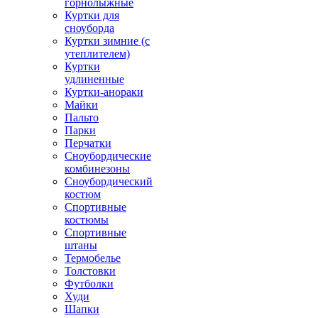
горнолыжные
Куртки для
сноуборда
Куртки зимние (с
утеплителем)
Куртки
удлиненные
Куртки-анораки
Майки
Пальто
Парки
Перчатки
Сноубордические
комбинезоны
Сноубордический
костюм
Спортивные
костюмы
Спортивные
штаны
Термобелье
Толстовки
Футболки
Худи
Шапки