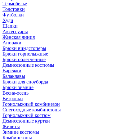
Термобелье
Толстовки
Футболки
Худи
Шапки
Аксессуары
Женская линия
Анораки
Брюки виндстоперы
Брюки горнолыжные
Брюки облегченные
Демисезонные костюмы
Варежки
Балаклавы
Брюки для сноуборда
Брюки зимние
Весна-осень
Ветровки
Горнолыжный комбинезон
Снегоходные комбинезоны
Горнолыжный костюм
Демисезонные куртки
Жилеты
Зимние костюмы
Комбинезоны