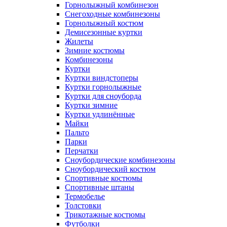
Горнолыжный комбинезон
Снегоходные комбинезоны
Горнолыжный костюм
Демисезонные куртки
Жилеты
Зимние костюмы
Комбинезоны
Куртки
Куртки виндстоперы
Куртки горнолыжные
Куртки для сноуборда
Куртки зимние
Куртки удлинённые
Майки
Пальто
Парки
Перчатки
Сноубордические комбинезоны
Сноубордический костюм
Спортивные костюмы
Спортивные штаны
Термобелье
Толстовки
Трикотажные костюмы
Футболки