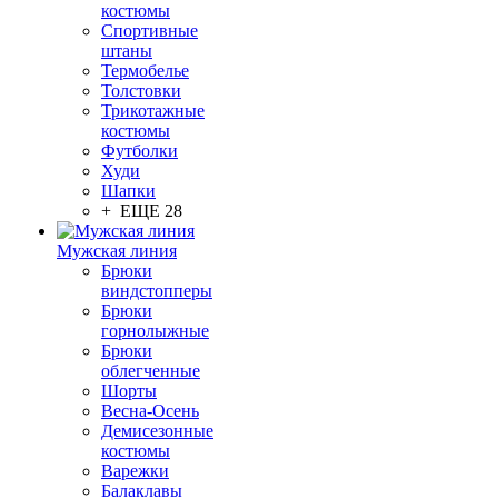
костюмы
Спортивные
штаны
Термобелье
Толстовки
Трикотажные
костюмы
Футболки
Худи
Шапки
+ ЕЩЕ 28
Мужская линия
Брюки
виндстопперы
Брюки
горнолыжные
Брюки
облегченные
Шорты
Весна-Осень
Демисезонные
костюмы
Варежки
Балаклавы