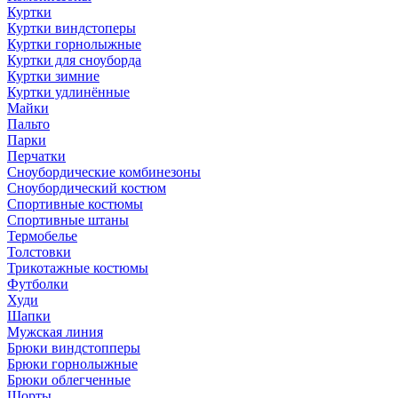
Куртки
Куртки виндстоперы
Куртки горнолыжные
Куртки для сноуборда
Куртки зимние
Куртки удлинённые
Майки
Пальто
Парки
Перчатки
Сноубордические комбинезоны
Сноубордический костюм
Спортивные костюмы
Спортивные штаны
Термобелье
Толстовки
Трикотажные костюмы
Футболки
Худи
Шапки
Мужская линия
Брюки виндстопперы
Брюки горнолыжные
Брюки облегченные
Шорты