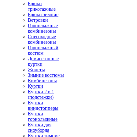
Брюки
трикотажные
Брюки зимние
Ветровки
Горнолыжные
комбинезоны
Снегоходные
комбинезоны
Горнолыжный
костюм
Демисезонные
куртки
Жилеты
Зимние костюмы
Комбинезоны
Куртки
Куртки 2 в 1
(подстежки)
Куртки
виндстопперы
Куртки
горнолыжные
Куртки для
сноуборда
Куртки зимние