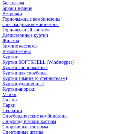
Балаклавы
Брюки зимние
Ветровки
Горнолыжные комбинезоны
Снегоходные комбинезоны
Горнолыжный костюм
Демисезонные куртки
Жилеты
Зимние костюмы
Комбинезоны
Куртки
Куртки SOFTSHELL (Windstopper)
Куртки горнолыжные
Куртки для сноуборда
Куртки зимние (с утеплителем)
Куртки удлиненные
Куртки-анораки
Майки
Пальто
Парки
Перчатки
Сноубордические комбинезоны
Сноубордический костюм
Спортивные костюмы
Спортивные штаны