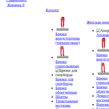
Сравнение
0
Корзина
0
Каталог
Женская лин
Брюки
Анора
виндстопперы
(трекинговые)
Брюки
виндст
Брюки
горнолыжные
Брюки
Брюки для
горно
сноуборда
Брюки
Брюки
облегч
облегченные
Демисе
Шорты
костю
Трикотажные
Вареж
костюмы
Балакл