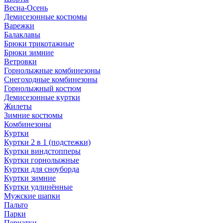
Весна-Осень
Демисезонные костюмы
Варежки
Балаклавы
Брюки трикотажные
Брюки зимние
Ветровки
Горнолыжные комбинезоны
Снегоходные комбинезоны
Горнолыжный костюм
Демисезонные куртки
Жилеты
Зимние костюмы
Комбинезоны
Куртки
Куртки 2 в 1 (подстежки)
Куртки виндстопперы
Куртки горнолыжные
Куртки для сноуборда
Куртки зимние
Куртки удлинённые
Мужские шапки
Пальто
Парки
Перчатки