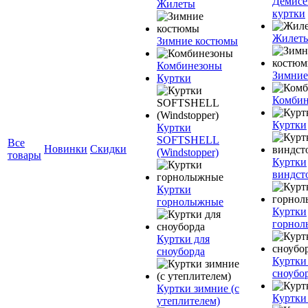
Демисе
Жилеты
куртки
Жилет
Зимние костюмы
Комбинезоны
Зимние
Куртки
Комбин
Куртки
Куртки
SOFTSHELL
Все
Новинки
Скидки
(Windstopper)
товары
Куртки
виндст
Куртки
горнолыжные
Куртки
горно
Куртки для
сноуборда
Куртки
сноубо
Куртки зимние (с
Куртки
утеплителем)