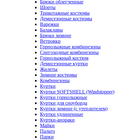
Брюки облегченные
Шорты
Трикотажные костюмы
Демисезонные костюмы
Варежки
Балаклавы
Брюки зимние
Ветровки
Горнолыжные комбинезоны
Снегоходные комбинезоны
Горнолыжный костюм
Демисезонные куртки
Жилеты
Зимние костюмы
Комбинезоны
Куртки
Куртки SOFTSHELL (Windstopper)
Куртки горнолыжные
Куртки для сноуборда
Куртки зимние (с утеплителем)
Куртки удлиненные
Куртки-анораки
Майки
Пальто
Парки