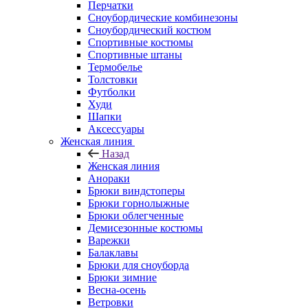
Перчатки
Сноубордические комбинезоны
Сноубордический костюм
Спортивные костюмы
Спортивные штаны
Термобелье
Толстовки
Футболки
Худи
Шапки
Аксессуары
Женская линия
Назад
Женская линия
Анораки
Брюки виндстоперы
Брюки горнолыжные
Брюки облегченные
Демисезонные костюмы
Варежки
Балаклавы
Брюки для сноуборда
Брюки зимние
Весна-осень
Ветровки