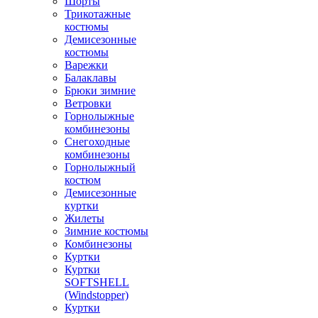
Шорты
Трикотажные
костюмы
Демисезонные
костюмы
Варежки
Балаклавы
Брюки зимние
Ветровки
Горнолыжные
комбинезоны
Снегоходные
комбинезоны
Горнолыжный
костюм
Демисезонные
куртки
Жилеты
Зимние костюмы
Комбинезоны
Куртки
Куртки
SOFTSHELL
(Windstopper)
Куртки