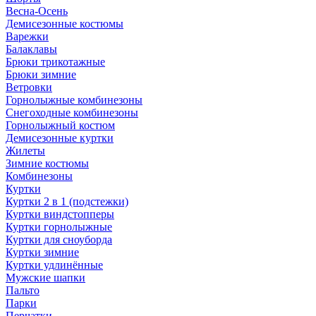
Весна-Осень
Демисезонные костюмы
Варежки
Балаклавы
Брюки трикотажные
Брюки зимние
Ветровки
Горнолыжные комбинезоны
Снегоходные комбинезоны
Горнолыжный костюм
Демисезонные куртки
Жилеты
Зимние костюмы
Комбинезоны
Куртки
Куртки 2 в 1 (подстежки)
Куртки виндстопперы
Куртки горнолыжные
Куртки для сноуборда
Куртки зимние
Куртки удлинённые
Мужские шапки
Пальто
Парки
Перчатки