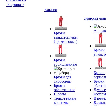
Сравнение
0
Корзина
0
Каталог
Женская лин
Анора
Брюки
виндстопперы
(трекинговые)
Брюки
виндст
Брюки
горнолыжные
Брюки
Брюки для
горно
сноуборда
Брюки
Брюки
облегч
облегченные
Демисе
Шорты
костю
Трикотажные
Вареж
костюмы
Балакл