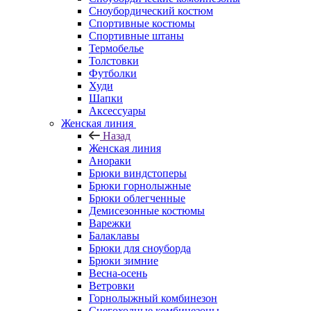
Сноубордический костюм
Спортивные костюмы
Спортивные штаны
Термобелье
Толстовки
Футболки
Худи
Шапки
Аксессуары
Женская линия
Назад
Женская линия
Анораки
Брюки виндстоперы
Брюки горнолыжные
Брюки облегченные
Демисезонные костюмы
Варежки
Балаклавы
Брюки для сноуборда
Брюки зимние
Весна-осень
Ветровки
Горнолыжный комбинезон
Снегоходные комбинезоны