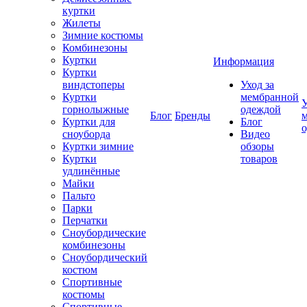
куртки
Жилеты
Зимние костюмы
Комбинезоны
Куртки
Информация
Куртки
виндстоперы
Уход за
Куртки
мембранной
У
горнолыжные
одеждой
Блог
Бренды
Куртки для
Блог
сноуборда
Видео
Куртки зимние
обзоры
Куртки
товаров
удлинённые
Майки
Пальто
Парки
Перчатки
Сноубордические
комбинезоны
Сноубордический
костюм
Спортивные
костюмы
Спортивные