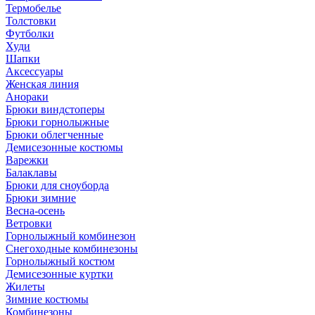
Термобелье
Толстовки
Футболки
Худи
Шапки
Аксессуары
Женская линия
Анораки
Брюки виндстоперы
Брюки горнолыжные
Брюки облегченные
Демисезонные костюмы
Варежки
Балаклавы
Брюки для сноуборда
Брюки зимние
Весна-осень
Ветровки
Горнолыжный комбинезон
Снегоходные комбинезоны
Горнолыжный костюм
Демисезонные куртки
Жилеты
Зимние костюмы
Комбинезоны