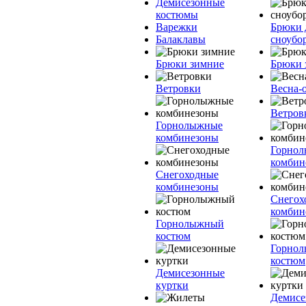
Демисезонные
костюмы
Варежки
Брюки 
Балаклавы
сноубо
Брюки зимние
Брюки 
Ветровки
Весна-
Ветров
Горнолыжные
комбинезоны
Горно
комбин
Снегоходные
комбинезоны
Снегох
комбин
Горнолыжный
костюм
Горно
костюм
Демисезонные
куртки
Демисе