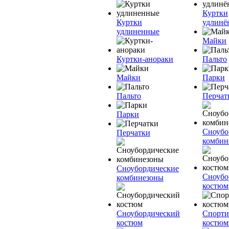
Куртки
Куртки
удлинё
удлиненные
Майки
Куртки-анораки
Пальто
Майки
Парки
Пальто
Перчат
Парки
Сноубо
Перчатки
комбин
Сноубордические
Сноубо
комбинезоны
костюм
Сноубордический
Спорт
костюм
костю