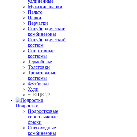
удлинённые
Мужские шапки
Пальто
Парки
Перчатки
Сноубордические
комбинезоны
Сноубордический
костюм
Спортивные
костюмы
Термобелье
Толстовки
Трикотажные
костюмы
Футболки
Худи
+ ЕЩЕ 27
Подростки
Подростковые
горнолыжные
брюки
Снегоходные
комбинезоны