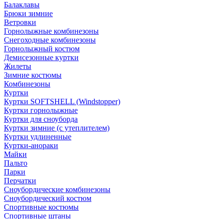
Балаклавы
Брюки зимние
Ветровки
Горнолыжные комбинезоны
Снегоходные комбинезоны
Горнолыжный костюм
Демисезонные куртки
Жилеты
Зимние костюмы
Комбинезоны
Куртки
Куртки SOFTSHELL (Windstopper)
Куртки горнолыжные
Куртки для сноуборда
Куртки зимние (с утеплителем)
Куртки удлиненные
Куртки-анораки
Майки
Пальто
Парки
Перчатки
Сноубордические комбинезоны
Сноубордический костюм
Спортивные костюмы
Спортивные штаны