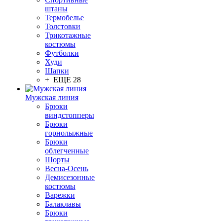
штаны
Термобелье
Толстовки
Трикотажные
костюмы
Футболки
Худи
Шапки
+ ЕЩЕ 28
Мужская линия
Брюки
виндстопперы
Брюки
горнолыжные
Брюки
облегченные
Шорты
Весна-Осень
Демисезонные
костюмы
Варежки
Балаклавы
Брюки