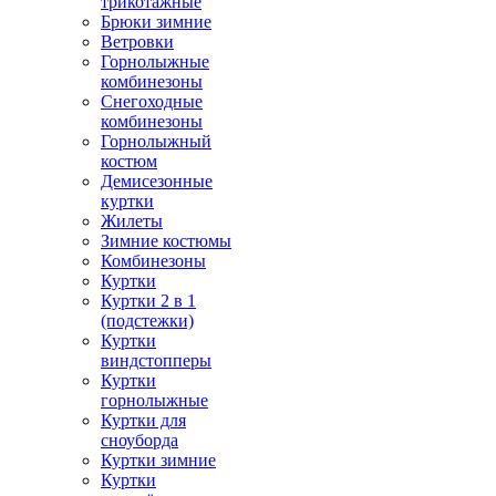
трикотажные
Брюки зимние
Ветровки
Горнолыжные
комбинезоны
Снегоходные
комбинезоны
Горнолыжный
костюм
Демисезонные
куртки
Жилеты
Зимние костюмы
Комбинезоны
Куртки
Куртки 2 в 1
(подстежки)
Куртки
виндстопперы
Куртки
горнолыжные
Куртки для
сноуборда
Куртки зимние
Куртки