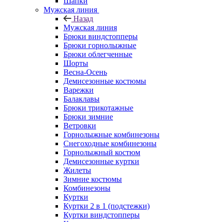
Шапки
Мужская линия
Назад
Мужская линия
Брюки виндстопперы
Брюки горнолыжные
Брюки облегченные
Шорты
Весна-Осень
Демисезонные костюмы
Варежки
Балаклавы
Брюки трикотажные
Брюки зимние
Ветровки
Горнолыжные комбинезоны
Снегоходные комбинезоны
Горнолыжный костюм
Демисезонные куртки
Жилеты
Зимние костюмы
Комбинезоны
Куртки
Куртки 2 в 1 (подстежки)
Куртки виндстопперы