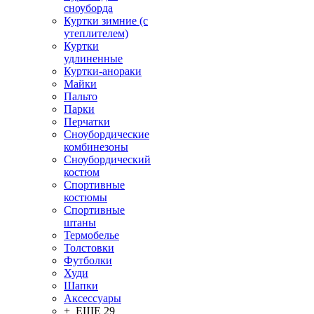
сноуборда
Куртки зимние (с
утеплителем)
Куртки
удлиненные
Куртки-анораки
Майки
Пальто
Парки
Перчатки
Сноубордические
комбинезоны
Сноубордический
костюм
Спортивные
костюмы
Спортивные
штаны
Термобелье
Толстовки
Футболки
Худи
Шапки
Аксессуары
+ ЕЩЕ 29