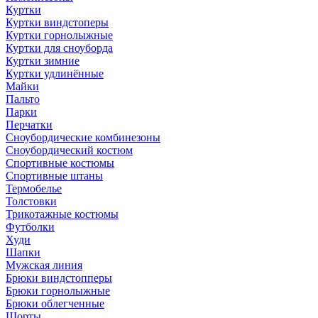
Куртки
Куртки виндстоперы
Куртки горнолыжные
Куртки для сноуборда
Куртки зимние
Куртки удлинённые
Майки
Пальто
Парки
Перчатки
Сноубордические комбинезоны
Сноубордический костюм
Спортивные костюмы
Спортивные штаны
Термобелье
Толстовки
Трикотажные костюмы
Футболки
Худи
Шапки
Мужская линия
Брюки виндстопперы
Брюки горнолыжные
Брюки облегченные
Шорты