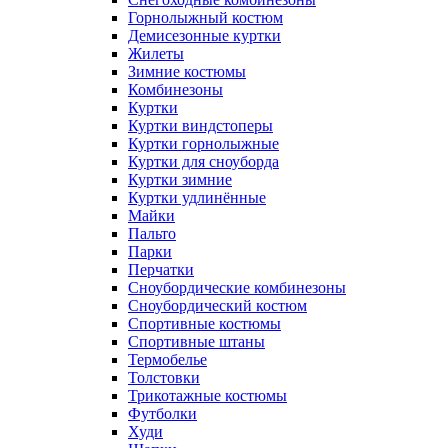
Горнолыжный костюм
Демисезонные куртки
Жилеты
Зимние костюмы
Комбинезоны
Куртки
Куртки виндстоперы
Куртки горнолыжные
Куртки для сноуборда
Куртки зимние
Куртки удлинённые
Майки
Пальто
Парки
Перчатки
Сноубордические комбинезоны
Сноубордический костюм
Спортивные костюмы
Спортивные штаны
Термобелье
Толстовки
Трикотажные костюмы
Футболки
Худи