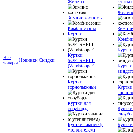
Жилеты
куртки
Жилет
Зимние костюмы
Комбинезоны
Зимние
Куртки
Комбин
Куртки
Куртки
Все
Новинки
Скидки
SOFTSHELL
товары
(Windstopper)
Куртки
виндст
Куртки
горнолыжные
Куртки
горно
Куртки для
сноуборда
Куртки
сноубо
Куртки зимние (с
Куртки
утеплителем)