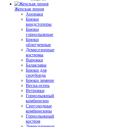
Женская линия
Анораки
Брюки
виндстоперы
Брюки
горнолыжные
Брюки
облегченные
Демисезонные
костюмы
Варежки
Балаклавы
Брюки для
сноуборда
Брюки зимние
Весна-осень
Ветровки
Горнолыжный
комбинезон
Снегоходные
комбинезоны
Горнолыжный
костюм
Демисезонные