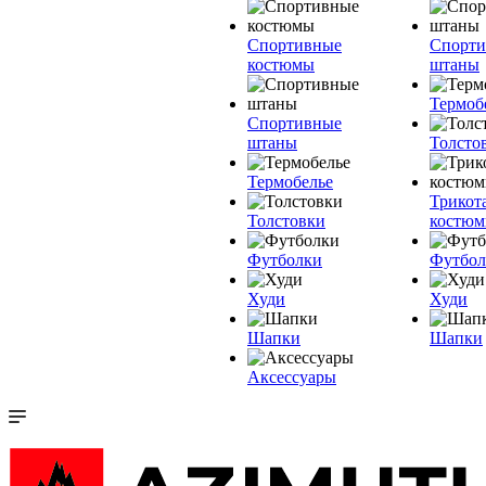
Спортивные
Спорт
костюмы
штаны
Термоб
Спортивные
штаны
Толсто
Термобелье
Трикот
Толстовки
костю
Футболки
Футбол
Худи
Худи
Шапки
Шапки
Аксессуары