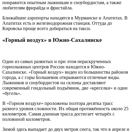
понравится опытным лыжникам и сноубордистам, а также
любителям фрирайда и фристайла.
Ближайшие аэропорты находятся в Мурманске и Апатитах. В
Апатитах есть и железнодорожная станция. Оттуда до
Кировска проще всего добираться на такси.
«Горный воздух» в Южно-Сахалинске
Один из самых развитых и при этом нераскрученных
горнолыжных центров России находится в Южно-
Сахалинске. «Горный воздух» виден из большинства районов
города, а с горы Большевик открываются отличные виды.
Лыжников и сноубордистов на склоны доставляют
современный гондольный подъёмник, две «креселки» и один
«бугель».
В «Горном воздухе» проложены полтора десятка трасс
разного уровня сложности. Их общая протяжённость около 25
километров. Самая длинная трасса достигает четырёх с
половиной километров.
Зимой здесь выпадает до двух метров снега, так что в апреле и