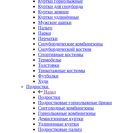
Куртки горнолыжные
Куртки для сноуборда
Куртки зимние
Куртки удлинённые
Мужские шапки
Пальто
Парки
Перчатки
Сноубордические комбинезоны
Сноубордический костюм
Спортивные костюмы
Термобелье
Толстовки
Трикотажные костюмы
Футболки
Худи
Подростки
Назад
Подростки
Подростковые горнолыжные брюки
Снегоходные комбинезоны
Горнолыжные комбинезоны
Демисезонные куртки
Удлиненные куртки
Подростковые пальто