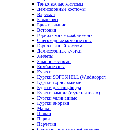
Трикотажные костюмы
Демисезонные костюмы
Варежки
Балаклавы
Брюки зимние
Ветровки
Горнолыжные комбинезоны
Снегоходные комбинезоны
Горнолыжный костюм
Демисезонные куртки
Жилеты
Зимние костюмы
Комбинезоны
Куртки
Куртки SOFTSHELL (Windstopper)
Куртки горнолыжные
Куртки для сноуборда
Куртки зимние (с утеплителем)
Куртки удлиненные
Куртки-анораки
Майки
Пальто
Парки
Перчатки
Сноубордические комбинезоны