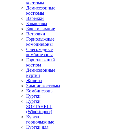
костюмы
Демисезонные
костюмы
Варежки
Балаклавы
Брюки зимние
Ветровки
Горнолыжные
комбинезоны
Снегоходные
комбинезоны
Горнолыжный
костюм
Демисезонные
куртки
Жилеты
Зимние костюмы
Комбинезоны
Куртки
Куртки
SOFTSHELL
(Windstopper)
Куртки
горнолыжные
Куртки для