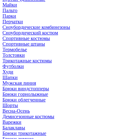
Майки
Пальто
Парки
Перчатки
Сноубордические комбинезоны
Сноубордический костюм
Спортивные костюмы
Спортивные штаны
Термобелье
Толстовки
Трикотажные костюмы
Футболки
Худи
Шапки
Мужская линия
Брюки виндстопперы
Брюки горнолыжные
Брюки облегченные
Шорты
Весна-Осень
Демисезонные костюмы
Варежки
Балаклавы
Брюки трикотажные
Брюки зимние