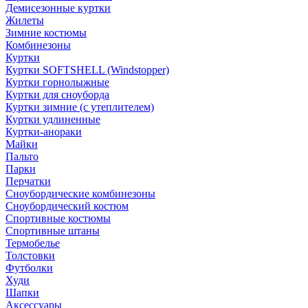
Демисезонные куртки
Жилеты
Зимние костюмы
Комбинезоны
Куртки
Куртки SOFTSHELL (Windstopper)
Куртки горнолыжные
Куртки для сноуборда
Куртки зимние (с утеплителем)
Куртки удлиненные
Куртки-анораки
Майки
Пальто
Парки
Перчатки
Сноубордические комбинезоны
Сноубордический костюм
Спортивные костюмы
Спортивные штаны
Термобелье
Толстовки
Футболки
Худи
Шапки
Аксессуары