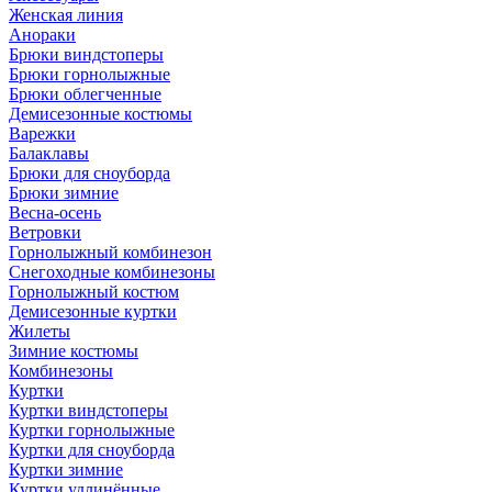
Женская линия
Анораки
Брюки виндстоперы
Брюки горнолыжные
Брюки облегченные
Демисезонные костюмы
Варежки
Балаклавы
Брюки для сноуборда
Брюки зимние
Весна-осень
Ветровки
Горнолыжный комбинезон
Снегоходные комбинезоны
Горнолыжный костюм
Демисезонные куртки
Жилеты
Зимние костюмы
Комбинезоны
Куртки
Куртки виндстоперы
Куртки горнолыжные
Куртки для сноуборда
Куртки зимние
Куртки удлинённые