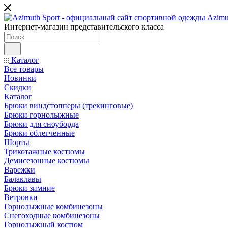
Интернет-магазин представительского класса
Каталог
Все товары
Новинки
Скидки
Каталог
Брюки виндстопперы (трекинговые)
Брюки горнолыжные
Брюки для сноуборда
Брюки облегченные
Шорты
Трикотажные костюмы
Демисезонные костюмы
Варежки
Балаклавы
Брюки зимние
Ветровки
Горнолыжные комбинезоны
Снегоходные комбинезоны
Горнолыжный костюм