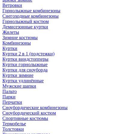
Ветровки
Горнолыжные комбинезоны
Снегоходные комбинезоны
Горнолыжный костюм
Демисезонные куртки
Жилеты
Зимние костюмы
Комбинезоны
Куртки
Куртки 2 в 1 (подстежки)
Куртки виндстопперы
Куртки горнолыжные
Куртки для сноуборда
Куртки зимние
Куртки удлинённые
Мужские шапки
Пальто
Парки
Перчатки
Сноубордические комбинезоны
Сноубордический костюм
Спортивные костюмы
Термобелье
Толстовки