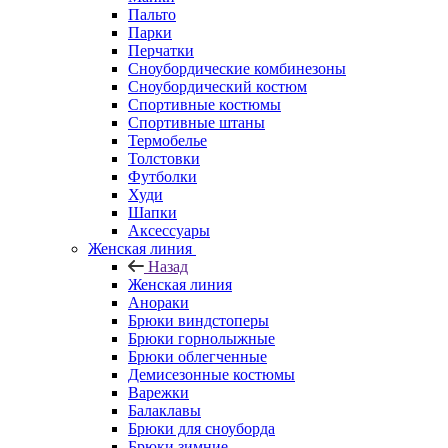
Пальто
Парки
Перчатки
Сноубордические комбинезоны
Сноубордический костюм
Спортивные костюмы
Спортивные штаны
Термобелье
Толстовки
Футболки
Худи
Шапки
Аксессуары
Женская линия
Назад
Женская линия
Анораки
Брюки виндстоперы
Брюки горнолыжные
Брюки облегченные
Демисезонные костюмы
Варежки
Балаклавы
Брюки для сноуборда
Брюки зимние