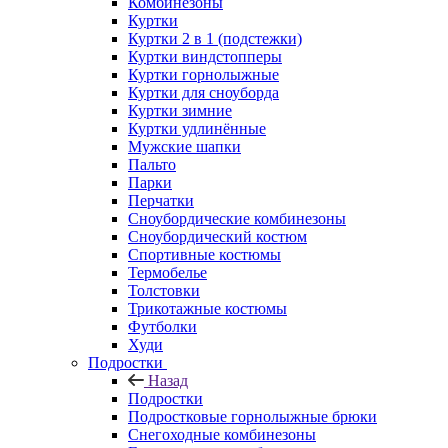
Комбинезоны
Куртки
Куртки 2 в 1 (подстежки)
Куртки виндстопперы
Куртки горнолыжные
Куртки для сноуборда
Куртки зимние
Куртки удлинённые
Мужские шапки
Пальто
Парки
Перчатки
Сноубордические комбинезоны
Сноубордический костюм
Спортивные костюмы
Термобелье
Толстовки
Трикотажные костюмы
Футболки
Худи
Подростки
Назад
Подростки
Подростковые горнолыжные брюки
Снегоходные комбинезоны