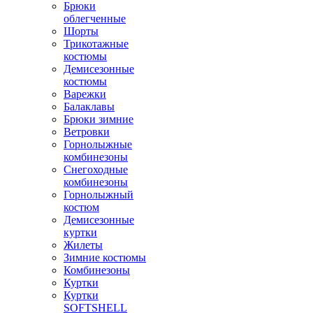
Брюки
облегченные
Шорты
Трикотажные
костюмы
Демисезонные
костюмы
Варежки
Балаклавы
Брюки зимние
Ветровки
Горнолыжные
комбинезоны
Снегоходные
комбинезоны
Горнолыжный
костюм
Демисезонные
куртки
Жилеты
Зимние костюмы
Комбинезоны
Куртки
Куртки
SOFTSHELL