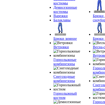
костюмы
Демисезонные
костюмы
Варежки
Брюки 
Балаклавы
сноубо
Брюки зимние
Брюки 
Ветровки
Весна-
Ветров
Горнолыжные
комбинезоны
Горно
комбин
Снегоходные
комбинезоны
Снегох
комбин
Горнолыжный
костюм
Горно