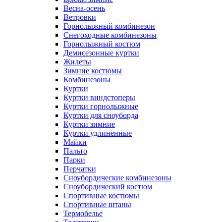
Весна-осень
Ветровки
Горнолыжный комбинезон
Снегоходные комбинезоны
Горнолыжный костюм
Демисезонные куртки
Жилеты
Зимние костюмы
Комбинезоны
Куртки
Куртки виндстоперы
Куртки горнолыжные
Куртки для сноуборда
Куртки зимние
Куртки удлинённые
Майки
Пальто
Парки
Перчатки
Сноубордические комбинезоны
Сноубордический костюм
Спортивные костюмы
Спортивные штаны
Термобелье