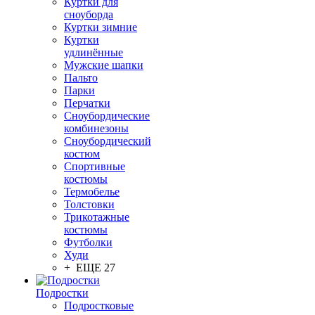
Куртки для
сноуборда
Куртки зимние
Куртки
удлинённые
Мужские шапки
Пальто
Парки
Перчатки
Сноубордические
комбинезоны
Сноубордический
костюм
Спортивные
костюмы
Термобелье
Толстовки
Трикотажные
костюмы
Футболки
Худи
+ ЕЩЕ 27
Подростки
Подростковые