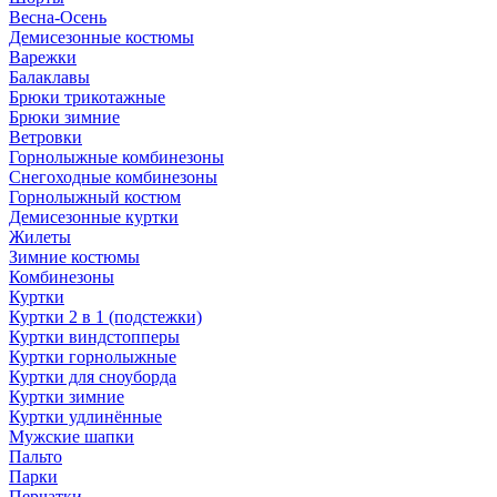
Весна-Осень
Демисезонные костюмы
Варежки
Балаклавы
Брюки трикотажные
Брюки зимние
Ветровки
Горнолыжные комбинезоны
Снегоходные комбинезоны
Горнолыжный костюм
Демисезонные куртки
Жилеты
Зимние костюмы
Комбинезоны
Куртки
Куртки 2 в 1 (подстежки)
Куртки виндстопперы
Куртки горнолыжные
Куртки для сноуборда
Куртки зимние
Куртки удлинённые
Мужские шапки
Пальто
Парки
Перчатки