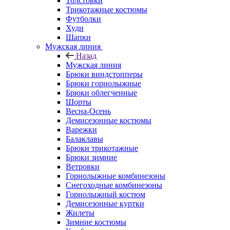
Толстовки
Трикотажные костюмы
Футболки
Худи
Шапки
Мужская линия
Назад
Мужская линия
Брюки виндстопперы
Брюки горнолыжные
Брюки облегченные
Шорты
Весна-Осень
Демисезонные костюмы
Варежки
Балаклавы
Брюки трикотажные
Брюки зимние
Ветровки
Горнолыжные комбинезоны
Снегоходные комбинезоны
Горнолыжный костюм
Демисезонные куртки
Жилеты
Зимние костюмы