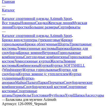
Главная
—
Каталог
—
Каталог спортивной одежды Azimuth Sport
Все товары
Новинки
Скидки
Женская линия
Мужская
линия
Подростки
Большие размеры
Сертификаты
—
Каталог спортивной одежды Azimuth Sport
Брюки виндстопперы (трекинговые)
Брюки
горнолыжные
Брюки облегченные
Шорты
Трикотажные
костюмы
Демисезонные костюмы
Варежки
Брюки для
сноуборда
Брюки зимние
Ветровки
Горнолыжные
комбинезоны
Снегоходные комбинезоны
Горнолыжный
костюм
Демисезонные куртки
Жилеты
Зимние
костюмы
Комбинезоны
Куртки
Куртки SOFTSHELL
(Windstopper)
Куртки горнолыжные
Куртки для
сноуборда
Куртки зимние (с утеплителем)
Куртки
удлиненные
Куртки-
анораки
Майки
Пальто
Парки
Перчатки
Сноубордические
комбинезоны
Сноубордический костюм
Спортивные
костюмы
Спортивные
штаны
Термобелье
Толстовки
Футболки
Худи
Шапки
Аксессуары
—
Балаклава для мужчин Azimuth
Артикул:
126-0999_Черный