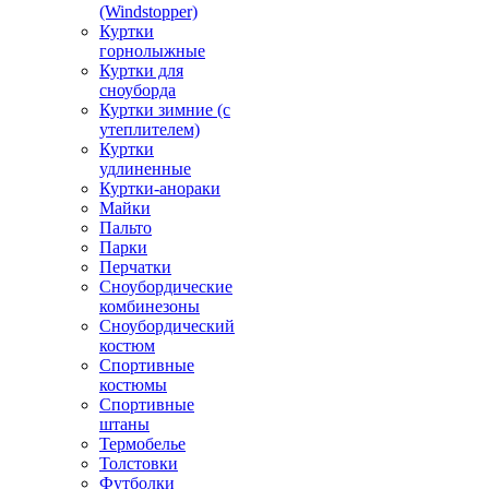
(Windstopper)
Куртки
горнолыжные
Куртки для
сноуборда
Куртки зимние (с
утеплителем)
Куртки
удлиненные
Куртки-анораки
Майки
Пальто
Парки
Перчатки
Сноубордические
комбинезоны
Сноубордический
костюм
Спортивные
костюмы
Спортивные
штаны
Термобелье
Толстовки
Футболки