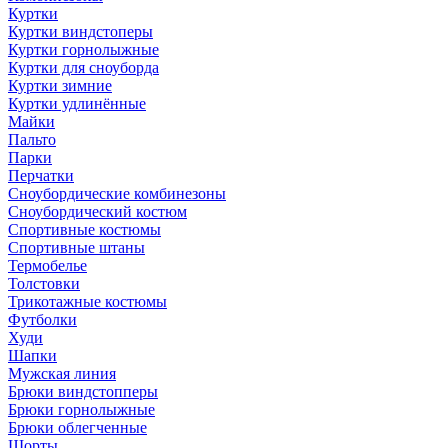
Куртки
Куртки виндстоперы
Куртки горнолыжные
Куртки для сноуборда
Куртки зимние
Куртки удлинённые
Майки
Пальто
Парки
Перчатки
Сноубордические комбинезоны
Сноубордический костюм
Спортивные костюмы
Спортивные штаны
Термобелье
Толстовки
Трикотажные костюмы
Футболки
Худи
Шапки
Мужская линия
Брюки виндстопперы
Брюки горнолыжные
Брюки облегченные
Шорты