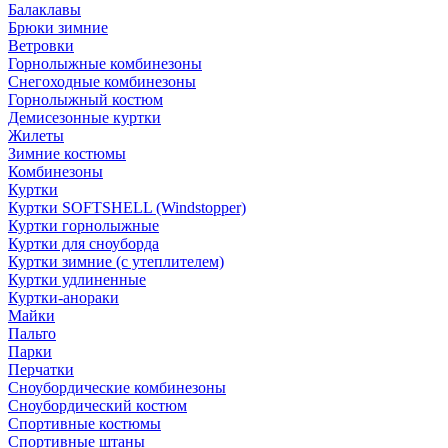
Балаклавы
Брюки зимние
Ветровки
Горнолыжные комбинезоны
Снегоходные комбинезоны
Горнолыжный костюм
Демисезонные куртки
Жилеты
Зимние костюмы
Комбинезоны
Куртки
Куртки SOFTSHELL (Windstopper)
Куртки горнолыжные
Куртки для сноуборда
Куртки зимние (с утеплителем)
Куртки удлиненные
Куртки-анораки
Майки
Пальто
Парки
Перчатки
Сноубордические комбинезоны
Сноубордический костюм
Спортивные костюмы
Спортивные штаны