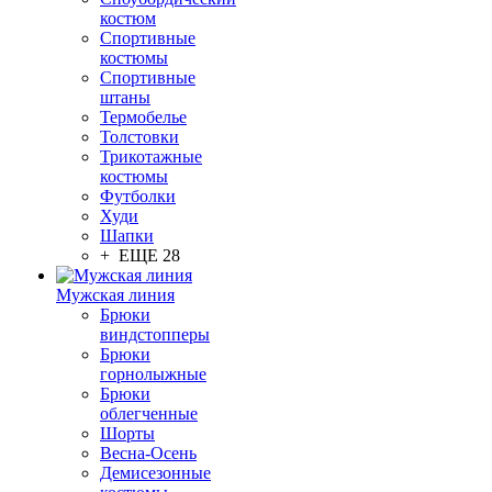
костюм
Спортивные
костюмы
Спортивные
штаны
Термобелье
Толстовки
Трикотажные
костюмы
Футболки
Худи
Шапки
+ ЕЩЕ 28
Мужская линия
Брюки
виндстопперы
Брюки
горнолыжные
Брюки
облегченные
Шорты
Весна-Осень
Демисезонные