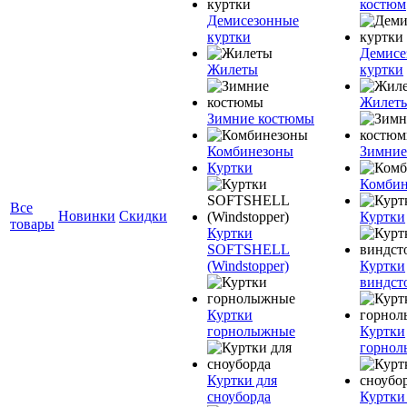
костюм
Демисезонные
куртки
Демисе
Жилеты
куртки
Жилет
Зимние костюмы
Комбинезоны
Зимние
Куртки
Комбин
Все
Новинки
Скидки
Куртки
товары
Куртки
SOFTSHELL
(Windstopper)
Куртки
виндст
Куртки
горнолыжные
Куртки
горно
Куртки для
сноуборда
Куртки