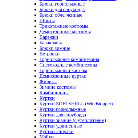
Брюки горнолыжные
Брюки для сноуборда
Брюки облегченные
Шорты
Трикотажные костюмы
Демисезонные костюмы
Варежки
Балаклавы
Брюки зимние
Ветровки
Горнолыжные комбинезоны
Снегоходные комбинезоны
Горнолыжный костюм
Демисезонные куртки
Жилеты
Зимние костюмы
Комбинезоны
Куртки
Куртки SOFTSHELL (Windstopper)
Куртки горнолыжные
Куртки для сноуборда
Куртки зимние (с утеплителем)
Куртки удлиненные
Куртки-анораки
Майки