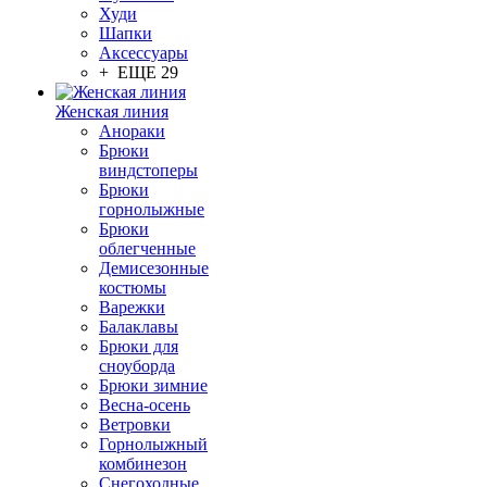
Худи
Шапки
Аксессуары
+ ЕЩЕ 29
Женская линия
Анораки
Брюки
виндстоперы
Брюки
горнолыжные
Брюки
облегченные
Демисезонные
костюмы
Варежки
Балаклавы
Брюки для
сноуборда
Брюки зимние
Весна-осень
Ветровки
Горнолыжный
комбинезон
Снегоходные