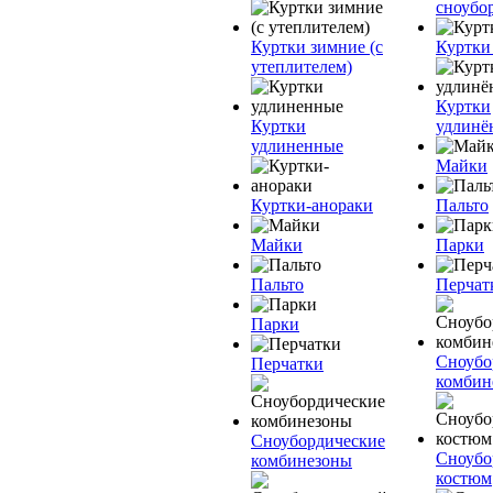
сноубо
Куртки зимние (с
Куртки
утеплителем)
Куртки
Куртки
удлинё
удлиненные
Майки
Куртки-анораки
Пальто
Майки
Парки
Пальто
Перчат
Парки
Сноубо
Перчатки
комбин
Сноубордические
Сноубо
комбинезоны
костюм