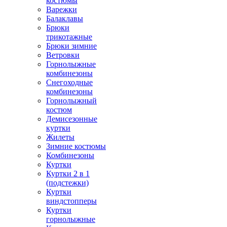
костюмы
Варежки
Балаклавы
Брюки
трикотажные
Брюки зимние
Ветровки
Горнолыжные
комбинезоны
Снегоходные
комбинезоны
Горнолыжный
костюм
Демисезонные
куртки
Жилеты
Зимние костюмы
Комбинезоны
Куртки
Куртки 2 в 1
(подстежки)
Куртки
виндстопперы
Куртки
горнолыжные