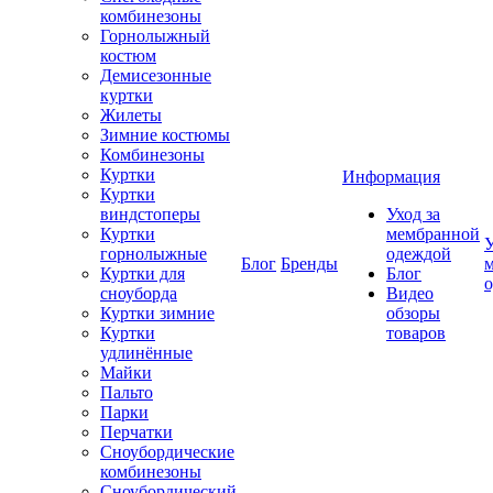
комбинезоны
Горнолыжный
костюм
Демисезонные
куртки
Жилеты
Зимние костюмы
Комбинезоны
Куртки
Информация
Куртки
виндстоперы
Уход за
Куртки
мембранной
У
горнолыжные
одеждой
Блог
Бренды
Куртки для
Блог
сноуборда
Видео
Куртки зимние
обзоры
Куртки
товаров
удлинённые
Майки
Пальто
Парки
Перчатки
Сноубордические
комбинезоны
Сноубордический