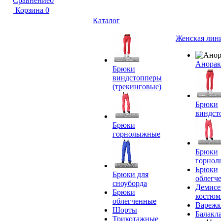
Сравнение
0
Корзина
0
Каталог
Женская лин
Анора
Брюки
виндстопперы
(трекинговые)
Брюки
виндст
Брюки
горнолыжные
Брюки
горно
Брюки
Брюки для
облегч
сноуборда
Демисе
Брюки
костю
облегченные
Вареж
Шорты
Балакл
Трикотажные