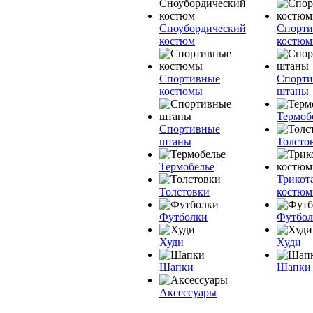
Сноубордический
Спорт
костюм
костю
Спортивные
Спорт
костюмы
штаны
Термоб
Спортивные
штаны
Толсто
Термобелье
Трикот
Толстовки
костю
Футболки
Футбол
Худи
Худи
Шапки
Шапки
Аксессуары