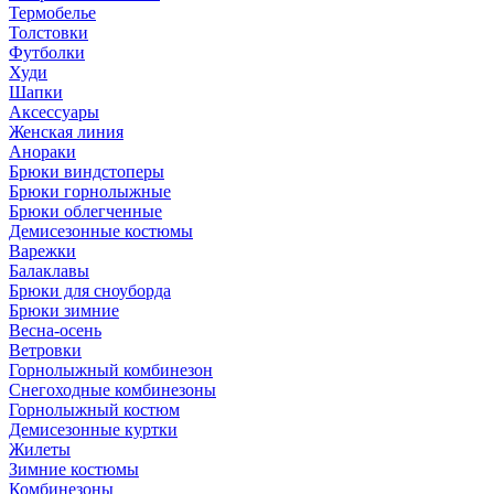
Термобелье
Толстовки
Футболки
Худи
Шапки
Аксессуары
Женская линия
Анораки
Брюки виндстоперы
Брюки горнолыжные
Брюки облегченные
Демисезонные костюмы
Варежки
Балаклавы
Брюки для сноуборда
Брюки зимние
Весна-осень
Ветровки
Горнолыжный комбинезон
Снегоходные комбинезоны
Горнолыжный костюм
Демисезонные куртки
Жилеты
Зимние костюмы
Комбинезоны