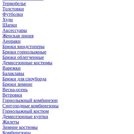
Термобелье
Толстовки
Футболки
Худи
Шапки
Аксессуары
Женская линия
Анораки
Брюки виндстоперы
Брюки горнолыжные
Брюки облегченные
Демисезонные костюмы
Варежки
Балаклавы
Брюки для сноуборда
Брюки зимние
Весна-осень
Ветровки
Горнолыжный комбинезон
Снегоходные комбинезоны
Горнолыжный костюм
Демисезонные куртки
Жилеты
Зимние костюмы
Комбинезоны