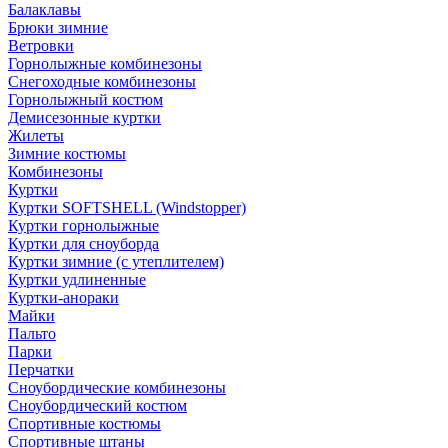
Балаклавы
Брюки зимние
Ветровки
Горнолыжные комбинезоны
Снегоходные комбинезоны
Горнолыжный костюм
Демисезонные куртки
Жилеты
Зимние костюмы
Комбинезоны
Куртки
Куртки SOFTSHELL (Windstopper)
Куртки горнолыжные
Куртки для сноуборда
Куртки зимние (с утеплителем)
Куртки удлиненные
Куртки-анораки
Майки
Пальто
Парки
Перчатки
Сноубордические комбинезоны
Сноубордический костюм
Спортивные костюмы
Спортивные штаны