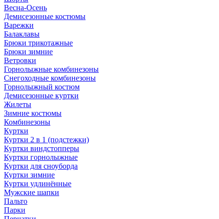
Весна-Осень
Демисезонные костюмы
Варежки
Балаклавы
Брюки трикотажные
Брюки зимние
Ветровки
Горнолыжные комбинезоны
Снегоходные комбинезоны
Горнолыжный костюм
Демисезонные куртки
Жилеты
Зимние костюмы
Комбинезоны
Куртки
Куртки 2 в 1 (подстежки)
Куртки виндстопперы
Куртки горнолыжные
Куртки для сноуборда
Куртки зимние
Куртки удлинённые
Мужские шапки
Пальто
Парки
Перчатки