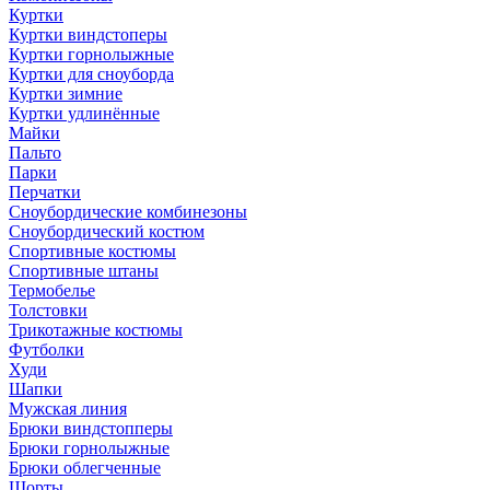
Куртки
Куртки виндстоперы
Куртки горнолыжные
Куртки для сноуборда
Куртки зимние
Куртки удлинённые
Майки
Пальто
Парки
Перчатки
Сноубордические комбинезоны
Сноубордический костюм
Спортивные костюмы
Спортивные штаны
Термобелье
Толстовки
Трикотажные костюмы
Футболки
Худи
Шапки
Мужская линия
Брюки виндстопперы
Брюки горнолыжные
Брюки облегченные
Шорты