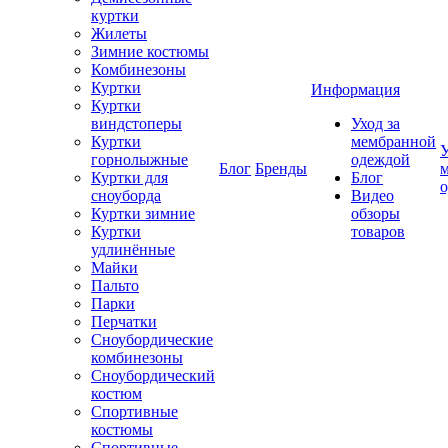
куртки
Жилеты
Зимние костюмы
Комбинезоны
Куртки
Информация
Куртки
виндстоперы
Уход за
Куртки
мембранной
У
горнолыжные
одеждой
Блог
Бренды
Куртки для
Блог
сноуборда
Видео
Куртки зимние
обзоры
Куртки
товаров
удлинённые
Майки
Пальто
Парки
Перчатки
Сноубордические
комбинезоны
Сноубордический
костюм
Спортивные
костюмы
Спортивные