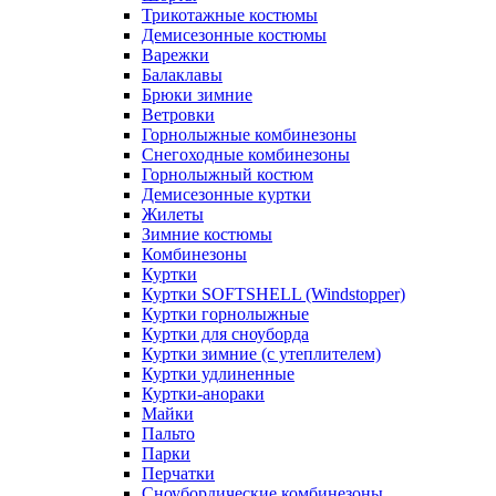
Трикотажные костюмы
Демисезонные костюмы
Варежки
Балаклавы
Брюки зимние
Ветровки
Горнолыжные комбинезоны
Снегоходные комбинезоны
Горнолыжный костюм
Демисезонные куртки
Жилеты
Зимние костюмы
Комбинезоны
Куртки
Куртки SOFTSHELL (Windstopper)
Куртки горнолыжные
Куртки для сноуборда
Куртки зимние (с утеплителем)
Куртки удлиненные
Куртки-анораки
Майки
Пальто
Парки
Перчатки
Сноубордические комбинезоны