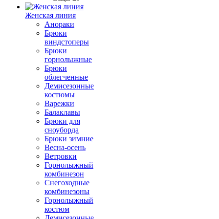
Женская линия
Анораки
Брюки
виндстоперы
Брюки
горнолыжные
Брюки
облегченные
Демисезонные
костюмы
Варежки
Балаклавы
Брюки для
сноуборда
Брюки зимние
Весна-осень
Ветровки
Горнолыжный
комбинезон
Снегоходные
комбинезоны
Горнолыжный
костюм
Демисезонные