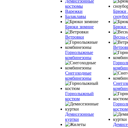
Демисезонные
костюмы
Варежки
Брюки 
Балаклавы
сноубо
Брюки зимние
Брюки 
Ветровки
Весна-
Ветров
Горнолыжные
комбинезоны
Горно
комбин
Снегоходные
комбинезоны
Снегох
комбин
Горнолыжный
костюм
Горно
костюм
Демисезонные
куртки
Демисе