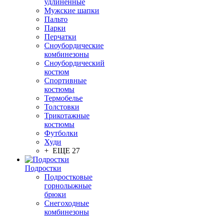
удлинённые
Мужские шапки
Пальто
Парки
Перчатки
Сноубордические
комбинезоны
Сноубордический
костюм
Спортивные
костюмы
Термобелье
Толстовки
Трикотажные
костюмы
Футболки
Худи
+ ЕЩЕ 27
Подростки
Подростковые
горнолыжные
брюки
Снегоходные
комбинезоны