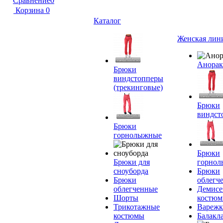
Сравнение
0
Корзина
0
Каталог
Женская лин
Анора
Брюки
виндстопперы
(трекинговые)
Брюки
виндст
Брюки
горнолыжные
Брюки
Брюки для
горно
сноуборда
Брюки
Брюки
облегч
облегченные
Демисе
Шорты
костю
Трикотажные
Вареж
костюмы
Балакл