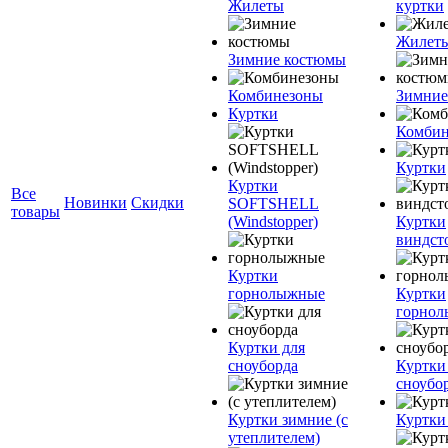
Жилеты
куртки
Жилет
Зимние костюмы
Комбинезоны
Зимние
Куртки
Комбин
Куртки
Куртки
Все
Новинки
Скидки
SOFTSHELL
товары
(Windstopper)
Куртки
виндст
Куртки
горнолыжные
Куртки
горно
Куртки для
сноуборда
Куртки
сноубо
Куртки зимние (с
Куртки
утеплителем)