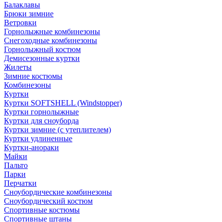
Балаклавы
Брюки зимние
Ветровки
Горнолыжные комбинезоны
Снегоходные комбинезоны
Горнолыжный костюм
Демисезонные куртки
Жилеты
Зимние костюмы
Комбинезоны
Куртки
Куртки SOFTSHELL (Windstopper)
Куртки горнолыжные
Куртки для сноуборда
Куртки зимние (с утеплителем)
Куртки удлиненные
Куртки-анораки
Майки
Пальто
Парки
Перчатки
Сноубордические комбинезоны
Сноубордический костюм
Спортивные костюмы
Спортивные штаны