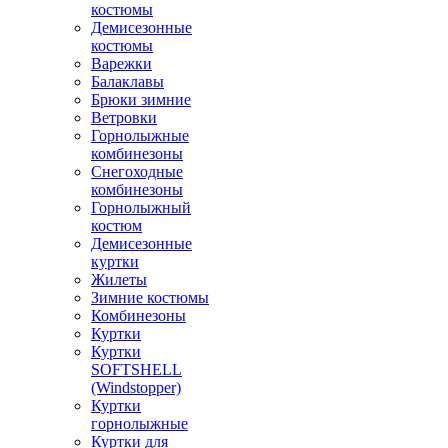
костюмы
Демисезонные
костюмы
Варежки
Балаклавы
Брюки зимние
Ветровки
Горнолыжные
комбинезоны
Снегоходные
комбинезоны
Горнолыжный
костюм
Демисезонные
куртки
Жилеты
Зимние костюмы
Комбинезоны
Куртки
Куртки
SOFTSHELL
(Windstopper)
Куртки
горнолыжные
Куртки для