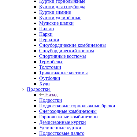
Куртки горнолыжные
Куртки для сноуборда
Куртки зимние
Куртки удлинённые
Мужские шапки
Пальто
Парки
Перчатки
Сноубордические комбинезоны
Сноубордический костюм
Спортивные костюмы
Термобелье
Толстовки
Трикотажные костюмы
Футболки
Худи
Подростки
Назад
Подростки
Подростковые горнолыжные брюки
Снегоходные комбинезоны
Горнолыжные комбинезоны
Демисезонные куртки
Удлиненные куртки
Подростковые пальто