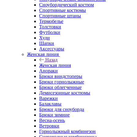
Сноубордический костюм
Спортивные костюмы
Спортивные штаны
Термобелье
Толстовки
Футболки
Худи
Шапки
Аксессуары
Женская линия
Назад
Женская линия
Анораки
Брюки виндстоперы
Брюки горнолыжные
Брюки облегченные
Демисезонные костюмы
Варежки
Балаклавы
Брюки для сноуборда
Брюки зимние
Весна-осень
Ветровки
Горнолыжный комбинезон
Снегоходные комбинезоны