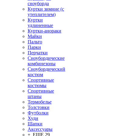
сноуборда
Куртки зимние (с
утеплителем)
Куртки
удлиненные
Куртки-анораки
Майки
Пальто
Парки
Перчатки
Сноубордические
комбинезоны
Сноубордический
костюм
Спортивные
костюмы
Спортивные
штаны
Термобелье
Толстовки
Футболки
Худи
Шапки
Аксессуары
+ ЕЩЕ 29