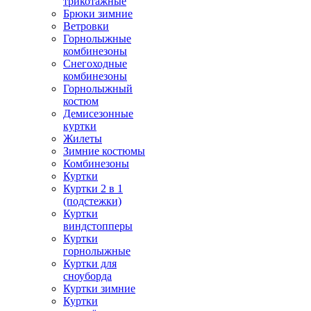
трикотажные
Брюки зимние
Ветровки
Горнолыжные
комбинезоны
Снегоходные
комбинезоны
Горнолыжный
костюм
Демисезонные
куртки
Жилеты
Зимние костюмы
Комбинезоны
Куртки
Куртки 2 в 1
(подстежки)
Куртки
виндстопперы
Куртки
горнолыжные
Куртки для
сноуборда
Куртки зимние
Куртки