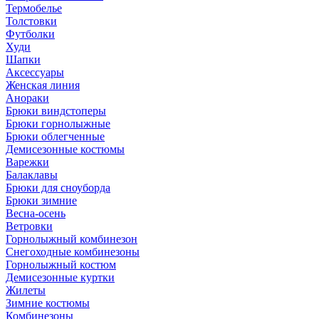
Термобелье
Толстовки
Футболки
Худи
Шапки
Аксессуары
Женская линия
Анораки
Брюки виндстоперы
Брюки горнолыжные
Брюки облегченные
Демисезонные костюмы
Варежки
Балаклавы
Брюки для сноуборда
Брюки зимние
Весна-осень
Ветровки
Горнолыжный комбинезон
Снегоходные комбинезоны
Горнолыжный костюм
Демисезонные куртки
Жилеты
Зимние костюмы
Комбинезоны