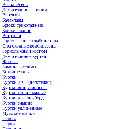
Весна-Осень
Демисезонные костюмы
Варежки
Балаклавы
Брюки трикотажные
Брюки зимние
Ветровки
Горнолыжные комбинезоны
Снегоходные комбинезоны
Горнолыжный костюм
Демисезонные куртки
Жилеты
Зимние костюмы
Комбинезоны
Куртки
Куртки 2 в 1 (подстежки)
Куртки виндстопперы
Куртки горнолыжные
Куртки для сноуборда
Куртки зимние
Куртки удлинённые
Мужские шапки
Пальто
Парки
Перчатки