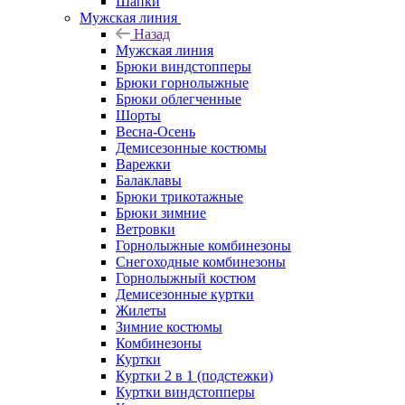
Шапки
Мужская линия
Назад
Мужская линия
Брюки виндстопперы
Брюки горнолыжные
Брюки облегченные
Шорты
Весна-Осень
Демисезонные костюмы
Варежки
Балаклавы
Брюки трикотажные
Брюки зимние
Ветровки
Горнолыжные комбинезоны
Снегоходные комбинезоны
Горнолыжный костюм
Демисезонные куртки
Жилеты
Зимние костюмы
Комбинезоны
Куртки
Куртки 2 в 1 (подстежки)
Куртки виндстопперы