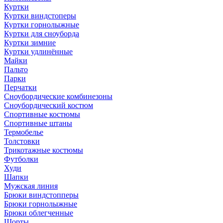
Куртки
Куртки виндстоперы
Куртки горнолыжные
Куртки для сноуборда
Куртки зимние
Куртки удлинённые
Майки
Пальто
Парки
Перчатки
Сноубордические комбинезоны
Сноубордический костюм
Спортивные костюмы
Спортивные штаны
Термобелье
Толстовки
Трикотажные костюмы
Футболки
Худи
Шапки
Мужская линия
Брюки виндстопперы
Брюки горнолыжные
Брюки облегченные
Шорты