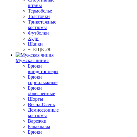
штаны
Термобелье
Толстовки
Трикотажные
костюмы
Футболки
Худи
Шапки
+ ЕЩЕ 28
Мужская линия
Брюки
виндстопперы
Брюки
горнолыжные
Брюки
облегченные
Шорты
Весна-Осень
Демисезонные
костюмы
Варежки
Балаклавы
Брюки