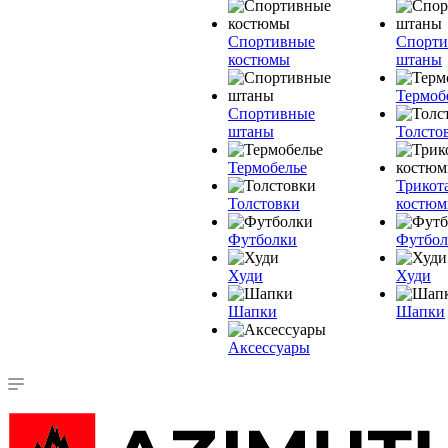
Спортивные
Спорт
костюмы
штаны
Термоб
Спортивные
штаны
Толсто
Термобелье
Трикот
Толстовки
костю
Футболки
Футбол
Худи
Худи
Шапки
Шапки
Аксессуары