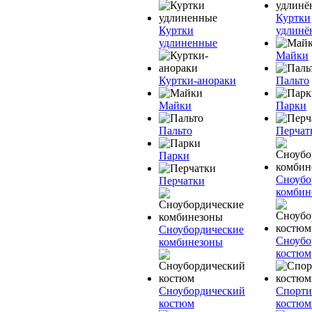
Куртки
Куртки
удлинё
удлиненные
Майки
Куртки-анораки
Пальто
Майки
Парки
Пальто
Перчат
Парки
Сноубо
Перчатки
комбин
Сноубордические
Сноубо
комбинезоны
костюм
Сноубордический
Спорт
костюм
костю