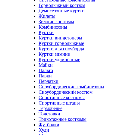
Горнолыжный костюм
Демисезонные куртки
Жилеты
Зимние костюмы
Комбинезоны
Куртки
Куртки виндстоперы
Куртки горнолыжные
Куртки для сноуборда
Куртки зимние
Куртки удлинённые
Майки
Пальто
Парки
Перчатки
Сноубордические комбинезоны
Сноубордический костюм
Спортивные костюмы
Спортивные штаны
Термобелье
Толстовки
Трикотажные костюмы
Футболки
Худи