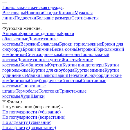
—
Горнолыжная женская одежда
Все товары
Новинки
Скидки
Каталог
Мужская
линия
Подростки
Большие размеры
Сертификаты
—
Футболки женские
Анораки
Брюки виндстоперы
Брюки
облегченные
Демисезонные
костюмы
Варежки
Балаклавы
Брюки горнолыжные
Брюки для
сноуборда
Брюки зимние
Весна-осень
Ветровки
Горнолыжный
комбинезон
Снегоходные комбинезоны
Горнолыжный
костюм
Демисезонные куртки
Жилеты
Зимние
костюмы
Комбинезоны
Куртки
Куртки виндстоперы
Куртки
горнолыжные
Куртки для сноуборда
Куртки зимние
Куртки
удлинённые
Майки
Пальто
Парки
Перчатки
Сноубордические
комбинезоны
Сноубордический костюм
Спортивные
костюмы
Спортивные
штаны
Термобелье
Толстовки
Трикотажные
костюмы
Худи
Шапки
Фильтр
По умолчанию (возрастание)
По популярности (убывание)
По популярности (возрастание)
По алфавиту (убывание)
По алфавиту (возрастание)