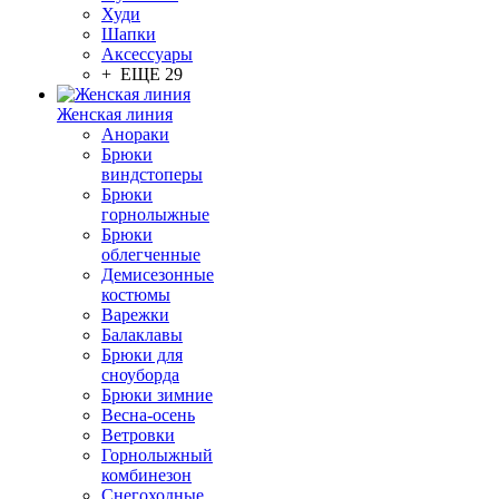
Худи
Шапки
Аксессуары
+ ЕЩЕ 29
Женская линия
Анораки
Брюки
виндстоперы
Брюки
горнолыжные
Брюки
облегченные
Демисезонные
костюмы
Варежки
Балаклавы
Брюки для
сноуборда
Брюки зимние
Весна-осень
Ветровки
Горнолыжный
комбинезон
Снегоходные