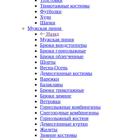
Толстовки
Трикотажные костюмы
Футболки
Худи
Шапки
Мужская линия
Назад
Мужская линия
Брюки виндстопперы
Брюки горнолыжные
Брюки облегченные
Шорты
Весна-Осень
Демисезонные костюмы
Варежки
Балаклавы
Брюки трикотажные
Брюки зимние
Ветровки
Горнолыжные комбинезоны
Снегоходные комбинезоны
Горнолыжный костюм
Демисезонные куртки
Жилеты
Зимние костюмы