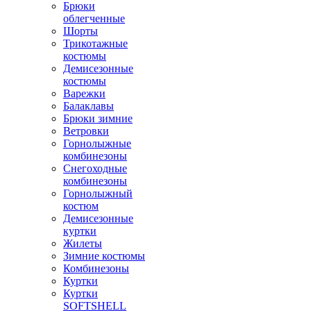
Брюки
облегченные
Шорты
Трикотажные
костюмы
Демисезонные
костюмы
Варежки
Балаклавы
Брюки зимние
Ветровки
Горнолыжные
комбинезоны
Снегоходные
комбинезоны
Горнолыжный
костюм
Демисезонные
куртки
Жилеты
Зимние костюмы
Комбинезоны
Куртки
Куртки
SOFTSHELL