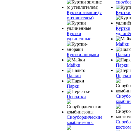
сноубо
Куртки зимние (с
Куртки
утеплителем)
Куртки
Куртки
удлинё
удлиненные
Майки
Куртки-анораки
Пальто
Майки
Парки
Пальто
Перчат
Парки
Сноубо
Перчатки
комбин
Сноубордические
Сноубо
комбинезоны
костюм