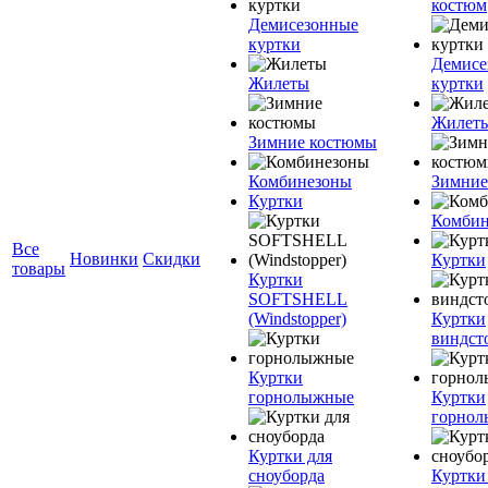
костюм
Демисезонные
куртки
Демисе
Жилеты
куртки
Жилет
Зимние костюмы
Комбинезоны
Зимние
Куртки
Комбин
Все
Новинки
Скидки
Куртки
товары
Куртки
SOFTSHELL
(Windstopper)
Куртки
виндст
Куртки
горнолыжные
Куртки
горно
Куртки для
сноуборда
Куртки