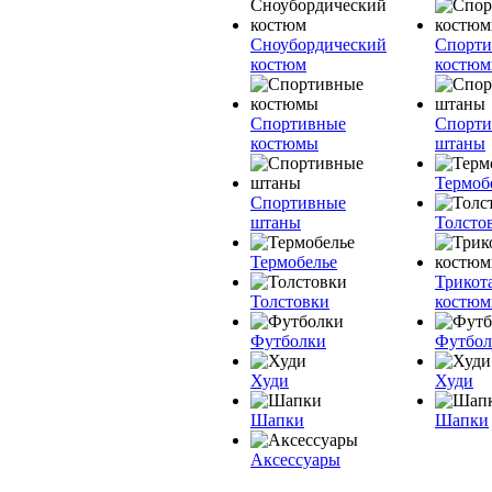
Сноубордический
Спорт
костюм
костю
Спортивные
Спорт
костюмы
штаны
Термоб
Спортивные
штаны
Толсто
Термобелье
Трикот
Толстовки
костю
Футболки
Футбол
Худи
Худи
Шапки
Шапки
Аксессуары