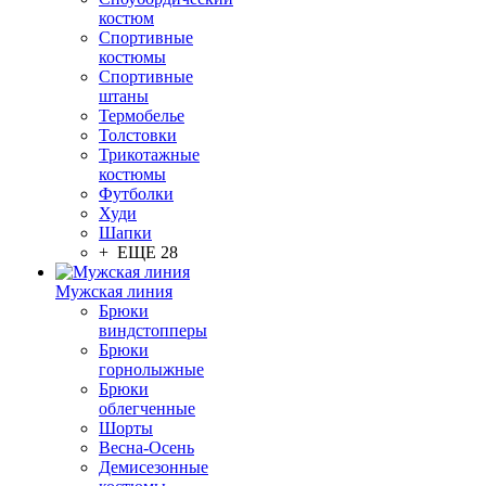
костюм
Спортивные
костюмы
Спортивные
штаны
Термобелье
Толстовки
Трикотажные
костюмы
Футболки
Худи
Шапки
+ ЕЩЕ 28
Мужская линия
Брюки
виндстопперы
Брюки
горнолыжные
Брюки
облегченные
Шорты
Весна-Осень
Демисезонные