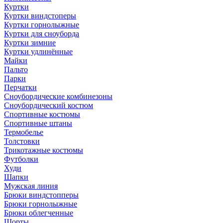
Куртки
Куртки виндстоперы
Куртки горнолыжные
Куртки для сноуборда
Куртки зимние
Куртки удлинённые
Майки
Пальто
Парки
Перчатки
Сноубордические комбинезоны
Сноубордический костюм
Спортивные костюмы
Спортивные штаны
Термобелье
Толстовки
Трикотажные костюмы
Футболки
Худи
Шапки
Мужская линия
Брюки виндстопперы
Брюки горнолыжные
Брюки облегченные
Шорты