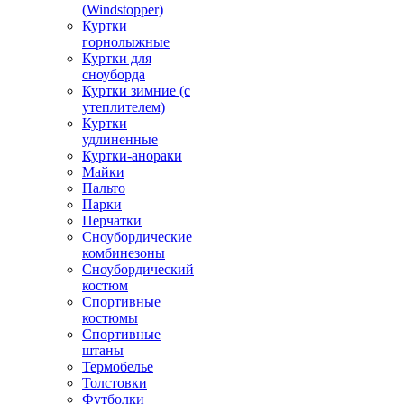
(Windstopper)
Куртки
горнолыжные
Куртки для
сноуборда
Куртки зимние (с
утеплителем)
Куртки
удлиненные
Куртки-анораки
Майки
Пальто
Парки
Перчатки
Сноубордические
комбинезоны
Сноубордический
костюм
Спортивные
костюмы
Спортивные
штаны
Термобелье
Толстовки
Футболки