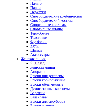
Пальто
Парки
Перчатки
Сноубордические комбинезоны
Сноубордический костюм
Спортивные костюмы
Спортивные штаны
Термобелье
Толстовки
Футболки
Худи
Шапки
Аксессуары
Женская линия
Назад
Женская линия
Анораки
Брюки виндстоперы
Брюки горнолыжные
Брюки облегченные
Демисезонные костюмы
Варежки
Балаклавы
Брюки для сноуборда
Брюки зимние