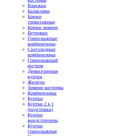
костюмы
Варежки
Балаклавы
Брюки
трикотажные
Брюки зимние
Ветровки
Горнолыжные
комбинезоны
Снегоходные
комбинезоны
Горнолыжный
костюм
Демисезонные
куртки
Жилеты
Зимние костюмы
Комбинезоны
Куртки
Куртки 2 в 1
(подстежки)
Куртки
виндстопперы
Куртки
горнолыжные