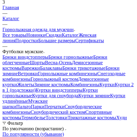
3
Главная
—
Каталог
—
Горнолыжная одежда для мужчин
Все товары
Новинки
Скидки
Каталог
Женская
линия
Подростки
Большие размеры
Сертификаты
—
Футболки мужские
Брюки виндстопперы
Брюки горнолыжные
Брюки
облегченные
Шорты
Весна-Осень
Демисезонные
костюмы
Варежки
Балаклавы
Брюки трикотажные
Брюки
зимние
Ветровки
Горнолыжные комбинезоны
Снегоходные
комбинезоны
Горнолыжный костюм
Демисезонные
куртки
Жилеты
Зимние костюмы
Комбинезоны
Куртки
Куртки 2
в 1 (подстежки)
Куртки виндстопперы
Куртки
горнолыжные
Куртки для сноуборда
Куртки зимние
Куртки
удлинённые
Мужские
шапки
Пальто
Парки
Перчатки
Сноубордические
комбинезоны
Сноубордический костюм
Спортивные
костюмы
Термобелье
Толстовки
Трикотажные костюмы
Худи
Фильтр
По умолчанию (возрастание)
По популярности (убывание)