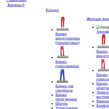
Сравнение
0
Корзина
0
Каталог
Женская лин
Анора
Брюки
виндстопперы
(трекинговые)
Брюки
виндст
Брюки
горнолыжные
Брюки
горно
Брюки
Брюки для
облегч
сноуборда
Демисе
Брюки
костю
облегченные
Вареж
Шорты
Балакл
Трикотажные