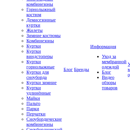
комбинезоны
Горнолыжный
костюм
Демисезонные
куртки
Жилеты
Зимние костюмы
Комбинезоны
Куртки
Информация
Куртки
виндстоперы
Уход за
Куртки
мембранной
У
горнолыжные
одеждой
Блог
Бренды
Куртки для
Блог
сноуборда
Видео
Куртки зимние
обзоры
Куртки
товаров
удлинённые
Майки
Пальто
Парки
Перчатки
Сноубордические
комбинезоны
Сноубордический