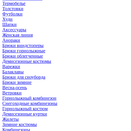
Термобелье
Толстовки
Футболки
Худи
Шапки
Аксессуары
Женская линия
Анораки
Брюки виндстоперы
Брюки горнолыжные
Брюки облегченные
Демисезонные костюмы
Варежки
Балаклавы
Брюки для сноуборда
Брюки зимние
Весна-осень
Ветровки
Горнолыжный комбинезон
Снегоходные комбинезоны
Горнолыжный костюм
Демисезонные куртки
Жилеты
Зимние костюмы
Комбинезоны