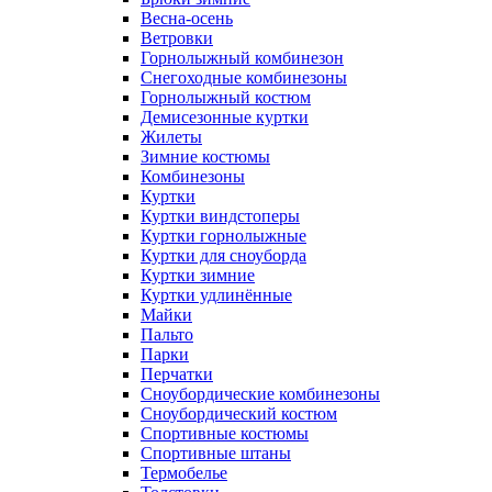
Весна-осень
Ветровки
Горнолыжный комбинезон
Снегоходные комбинезоны
Горнолыжный костюм
Демисезонные куртки
Жилеты
Зимние костюмы
Комбинезоны
Куртки
Куртки виндстоперы
Куртки горнолыжные
Куртки для сноуборда
Куртки зимние
Куртки удлинённые
Майки
Пальто
Парки
Перчатки
Сноубордические комбинезоны
Сноубордический костюм
Спортивные костюмы
Спортивные штаны
Термобелье