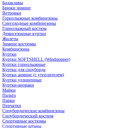
Балаклавы
Брюки зимние
Ветровки
Горнолыжные комбинезоны
Снегоходные комбинезоны
Горнолыжный костюм
Демисезонные куртки
Жилеты
Зимние костюмы
Комбинезоны
Куртки
Куртки SOFTSHELL (Windstopper)
Куртки горнолыжные
Куртки для сноуборда
Куртки зимние (с утеплителем)
Куртки удлиненные
Куртки-анораки
Майки
Пальто
Парки
Перчатки
Сноубордические комбинезоны
Сноубордический костюм
Спортивные костюмы
Спортивные штаны