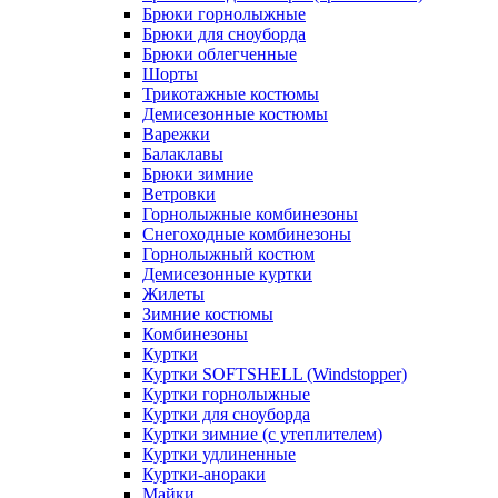
Брюки горнолыжные
Брюки для сноуборда
Брюки облегченные
Шорты
Трикотажные костюмы
Демисезонные костюмы
Варежки
Балаклавы
Брюки зимние
Ветровки
Горнолыжные комбинезоны
Снегоходные комбинезоны
Горнолыжный костюм
Демисезонные куртки
Жилеты
Зимние костюмы
Комбинезоны
Куртки
Куртки SOFTSHELL (Windstopper)
Куртки горнолыжные
Куртки для сноуборда
Куртки зимние (с утеплителем)
Куртки удлиненные
Куртки-анораки
Майки