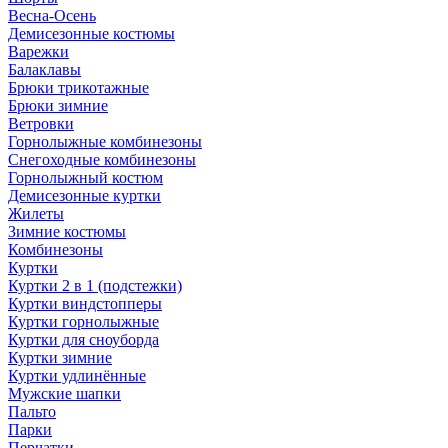
Весна-Осень
Демисезонные костюмы
Варежки
Балаклавы
Брюки трикотажные
Брюки зимние
Ветровки
Горнолыжные комбинезоны
Снегоходные комбинезоны
Горнолыжный костюм
Демисезонные куртки
Жилеты
Зимние костюмы
Комбинезоны
Куртки
Куртки 2 в 1 (подстежки)
Куртки виндстопперы
Куртки горнолыжные
Куртки для сноуборда
Куртки зимние
Куртки удлинённые
Мужские шапки
Пальто
Парки
Перчатки