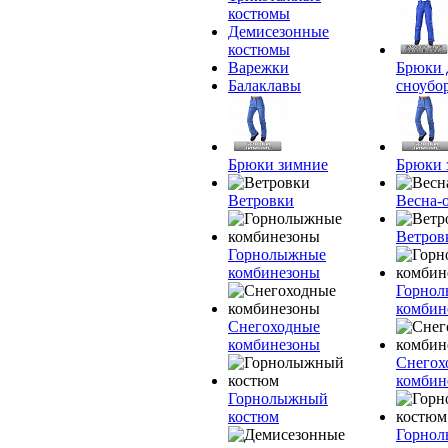
костюмы
Демисезонные
костюмы
Варежки
Брюки 
Балаклавы
сноубо
Брюки зимние
Брюки 
Ветровки
Весна-
Ветров
Горнолыжные
комбинезоны
Горно
комбин
Снегоходные
комбинезоны
Снегох
комбин
Горнолыжный
костюм
Горно