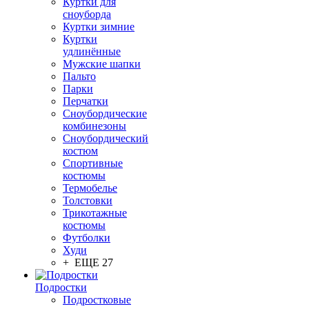
Куртки для
сноуборда
Куртки зимние
Куртки
удлинённые
Мужские шапки
Пальто
Парки
Перчатки
Сноубордические
комбинезоны
Сноубордический
костюм
Спортивные
костюмы
Термобелье
Толстовки
Трикотажные
костюмы
Футболки
Худи
+ ЕЩЕ 27
Подростки
Подростковые