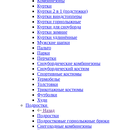
Комбинезоны
Куртки
Куртки 2 в 1 (подстежки)
Куртки виндстопперы
Куртки горнолыжные
Куртки для сноуборда
Куртки зимние
Куртки удлинённые
Мужские шапки
Пальто
Парки
Перчатки
Сноубордические комбинезоны
Сноубордический костюм
Спортивные костюмы
Термобелье
Толстовки
Трикотажные костюмы
Футболки
Худи
Подростки
Назад
Подростки
Подростковые горнолыжные брюки
Снегоходные комбинезоны