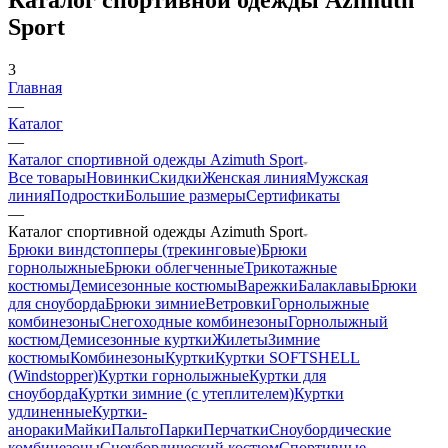
Sport
3
Главная
—
Каталог
—
Каталог спортивной одежды Azimuth Sport
Все товары
Новинки
Скидки
Женская линия
Мужская
линия
Подростки
Большие размеры
Сертификаты
—
Каталог спортивной одежды Azimuth Sport
Брюки виндстопперы (трекинговые)
Брюки
горнолыжные
Брюки облегченные
Трикотажные
костюмы
Демисезонные костюмы
Варежки
Балаклавы
Брюки
для сноуборда
Брюки зимние
Ветровки
Горнолыжные
комбинезоны
Снегоходные комбинезоны
Горнолыжный
костюм
Демисезонные куртки
Жилеты
Зимние
костюмы
Комбинезоны
Куртки
Куртки SOFTSHELL
(Windstopper)
Куртки горнолыжные
Куртки для
сноуборда
Куртки зимние (с утеплителем)
Куртки
удлиненные
Куртки-
анораки
Майки
Пальто
Парки
Перчатки
Сноубордические
комбинезоны
Сноубордический костюм
Спортивные