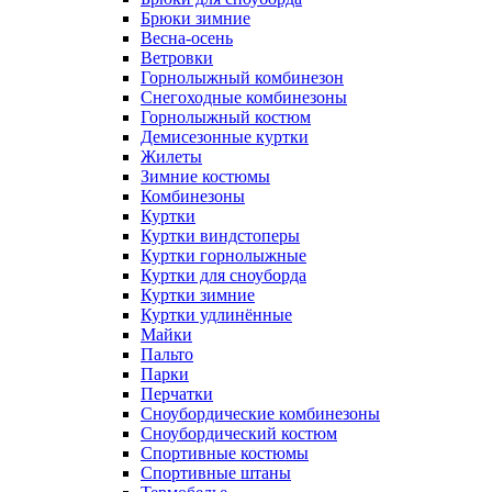
Брюки зимние
Весна-осень
Ветровки
Горнолыжный комбинезон
Снегоходные комбинезоны
Горнолыжный костюм
Демисезонные куртки
Жилеты
Зимние костюмы
Комбинезоны
Куртки
Куртки виндстоперы
Куртки горнолыжные
Куртки для сноуборда
Куртки зимние
Куртки удлинённые
Майки
Пальто
Парки
Перчатки
Сноубордические комбинезоны
Сноубордический костюм
Спортивные костюмы
Спортивные штаны