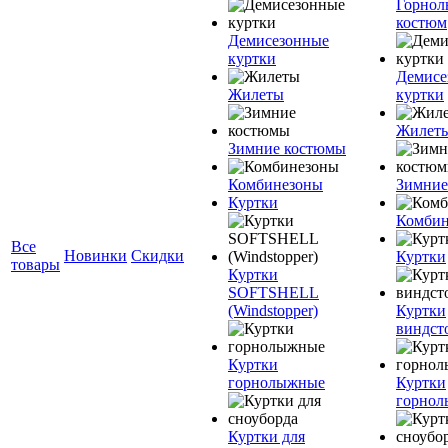
Горно
костюм
Демисезонные
куртки
Демисе
Жилеты
куртки
Жилет
Зимние костюмы
Комбинезоны
Зимние
Куртки
Комбин
Все
Новинки
Скидки
Куртки
товары
Куртки
SOFTSHELL
(Windstopper)
Куртки
виндст
Куртки
горнолыжные
Куртки
горно
Куртки для