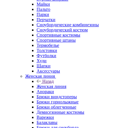
Майки
Пальто
Парки
Перчатки
Сноубордические комбинезоны
Сноубордический костюм
Спортивные костюмы
Спортивные штаны
Термобелье
Толстовки
Футболки
Худи
Шапки
Аксессуары
Женская линия
Назад
Женская линия
Анораки
Брюки виндстоперы
Брюки горнолыжные
Брюки облегченные
Демисезонные костюмы
Варежки
Балаклавы
Брюки для сноуборда