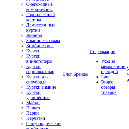
Снегоходные
комбинезоны
Горнолыжный
костюм
Демисезонные
куртки
Жилеты
Зимние костюмы
Комбинезоны
Куртки
Информация
Куртки
виндстоперы
Уход за
Куртки
мембранной
У
горнолыжные
одеждой
Блог
Бренды
Куртки для
Блог
сноуборда
Видео
Куртки зимние
обзоры
Куртки
товаров
удлинённые
Майки
Пальто
Парки
Перчатки
Сноубордические
комбинезоны