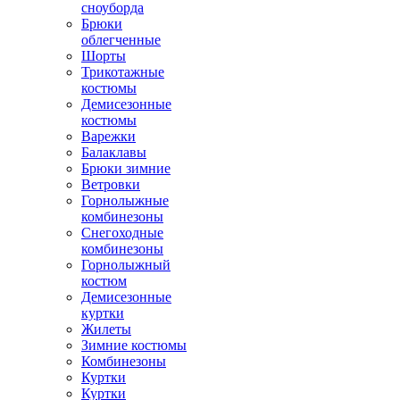
сноуборда
Брюки
облегченные
Шорты
Трикотажные
костюмы
Демисезонные
костюмы
Варежки
Балаклавы
Брюки зимние
Ветровки
Горнолыжные
комбинезоны
Снегоходные
комбинезоны
Горнолыжный
костюм
Демисезонные
куртки
Жилеты
Зимние костюмы
Комбинезоны
Куртки
Куртки