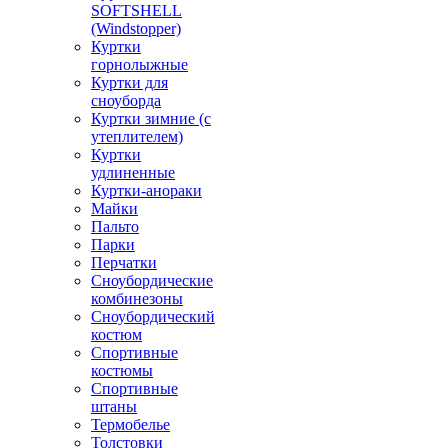
SOFTSHELL
(Windstopper)
Куртки
горнолыжные
Куртки для
сноуборда
Куртки зимние (с
утеплителем)
Куртки
удлиненные
Куртки-анораки
Майки
Пальто
Парки
Перчатки
Сноубордические
комбинезоны
Сноубордический
костюм
Спортивные
костюмы
Спортивные
штаны
Термобелье
Толстовки