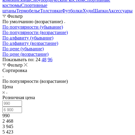
костюмы
Спортивные
штаны
Термобелье
Толстовки
Футболки
Худи
Шапки
Аксессуары
Фильтр
По умолчанию (возрастание)
По популярности (убывание)
По популярности (возрастание)
По алфавиту (убывание)
По алфавиту (возрастание)
По цене (убывание)
По цене (возрастание)
Показывать по:
24
48
96
Фильтр
Сортировка
По популярности (возрастание)
Цена
Розничная цена
990
2 468
3 945
5 423