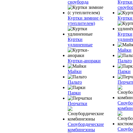
сноуборда
Куртки
сноубо
Куртки зимние (с
Куртки
утеплителем)
Куртки
Куртки
удлинё
удлиненные
Майки
Куртки-анораки
Пальто
Майки
Парки
Пальто
Перчат
Парки
Сноубо
Перчатки
комбин
Сноубордические
Сноубо
комбинезоны