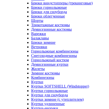
Брюки виндстопперы (трекинговые)
Брюки горнолыжные
Брюки для сноуборда
Брюки облегченные
Шорты
Трикотажные костюмы
Демисезонные костюмы
Варежки
Балаклавы
Брюки зимние
Ветровки
Горнолыжные комбинезоны
Снегоходные комбинезоны
Горнолыжный костюм
Демисезонные куртки
Жилеты
Зимние костюмы
Комбинезоны
Куртки
Куртки SOFTSHELL (Windstopper)
Куртки горнолыжные
Куртки для сноуборда
Куртки зимние (с утеплителем)
Куртки удлиненные
Куртки-анораки