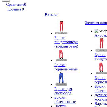
Сравнение
0
Корзина
0
Каталог
Женская лин
Анора
Брюки
виндстопперы
(трекинговые)
Брюки
виндст
Брюки
горнолыжные
Брюки
горно
Брюки
Брюки для
облегч
сноуборда
Демисе
Брюки
костю
облегченные
Вареж
Шорты