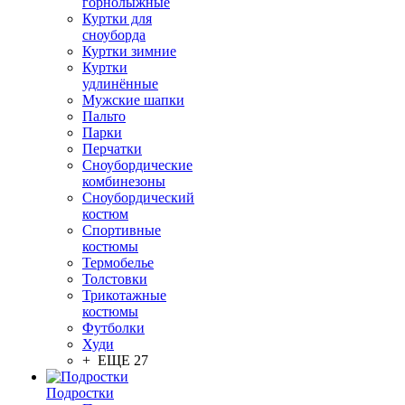
горнолыжные
Куртки для
сноуборда
Куртки зимние
Куртки
удлинённые
Мужские шапки
Пальто
Парки
Перчатки
Сноубордические
комбинезоны
Сноубордический
костюм
Спортивные
костюмы
Термобелье
Толстовки
Трикотажные
костюмы
Футболки
Худи
+ ЕЩЕ 27
Подростки