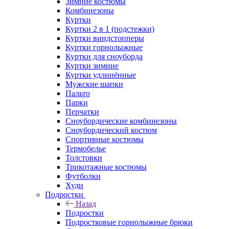
Зимние костюмы
Комбинезоны
Куртки
Куртки 2 в 1 (подстежки)
Куртки виндстопперы
Куртки горнолыжные
Куртки для сноуборда
Куртки зимние
Куртки удлинённые
Мужские шапки
Пальто
Парки
Перчатки
Сноубордические комбинезоны
Сноубордический костюм
Спортивные костюмы
Термобелье
Толстовки
Трикотажные костюмы
Футболки
Худи
Подростки
Назад
Подростки
Подростковые горнолыжные брюки