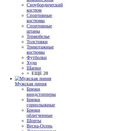
Сноубордический
костюм
Спортивные
костюмы
Спортивные
штаны
Термобелье
Толстовки
Трикотажные
костюмы
Футболки
Худи
Шапки
+ ЕЩЕ 28
Мужская линия
Брюки
виндстопперы
Брюки
горнолыжные
Брюки
облегченные
Шорты
Весна-Осень