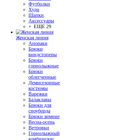
Футболки
Худи
Шапки
Аксессуары
+ ЕЩЕ 29
Женская линия
Анораки
Брюки
виндстоперы
Брюки
горнолыжные
Брюки
облегченные
Демисезонные
костюмы
Варежки
Балаклавы
Брюки для
сноуборда
Брюки зимние
Весна-осень
Ветровки
Горнолыжный
комбинезон