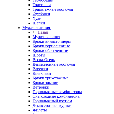
Термобелье
Толстовки
Трикотажные костюмы
Футболки
Худи
Шапки
Мужская линия
Назад
Мужская линия
Брюки виндстопперы
Брюки горнолыжные
Брюки облегченные
Шорты
Весна-Осень
Демисезонные костюмы
Варежки
Балаклавы
Брюки трикотажные
Брюки зимние
Ветровки
Горнолыжные комбинезоны
Снегоходные комбинезоны
Горнолыжный костюм
Демисезонные куртки
Жилеты