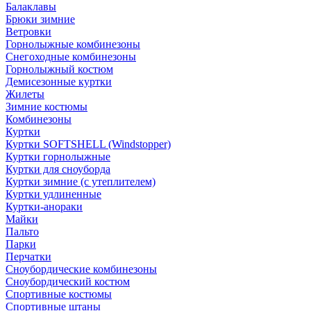
Балаклавы
Брюки зимние
Ветровки
Горнолыжные комбинезоны
Снегоходные комбинезоны
Горнолыжный костюм
Демисезонные куртки
Жилеты
Зимние костюмы
Комбинезоны
Куртки
Куртки SOFTSHELL (Windstopper)
Куртки горнолыжные
Куртки для сноуборда
Куртки зимние (с утеплителем)
Куртки удлиненные
Куртки-анораки
Майки
Пальто
Парки
Перчатки
Сноубордические комбинезоны
Сноубордический костюм
Спортивные костюмы
Спортивные штаны