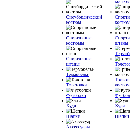
костюм
Сноубордический
Спорт
костюм
костю
Спортивные
Спорт
костюмы
штаны
Термоб
Спортивные
штаны
Толсто
Термобелье
Трикот
Толстовки
костю
Футболки
Футбол
Худи
Худи
Шапки
Шапки
Аксессуары