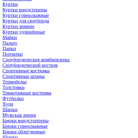
Куртки
Куртки виндстоперы
Куртки горнолыжные
Куртки для сноуборда
Куртки зимние
Куртки удлинённые
Майки
Пальто
Парки
Перчатки
Сноубордические комбинезоны
Сноубордический костюм
Спортивные костюмы
Спортивные штаны
Термобелье
Толстовки
Трикотажные костюмы
Футболки
Худи
Шапки
Мужская линия
Брюки виндстопперы
Брюки горнолыжные
Брюки облегченные
Шорты