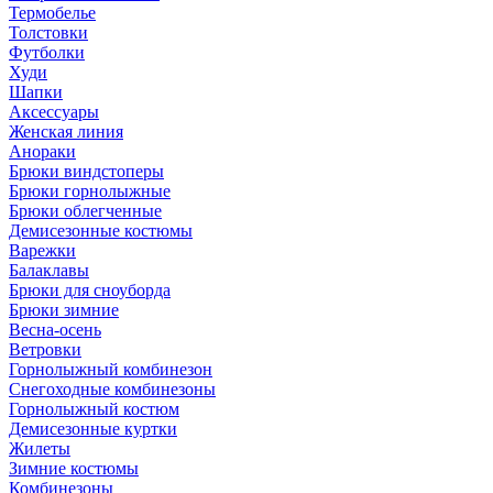
Термобелье
Толстовки
Футболки
Худи
Шапки
Аксессуары
Женская линия
Анораки
Брюки виндстоперы
Брюки горнолыжные
Брюки облегченные
Демисезонные костюмы
Варежки
Балаклавы
Брюки для сноуборда
Брюки зимние
Весна-осень
Ветровки
Горнолыжный комбинезон
Снегоходные комбинезоны
Горнолыжный костюм
Демисезонные куртки
Жилеты
Зимние костюмы
Комбинезоны