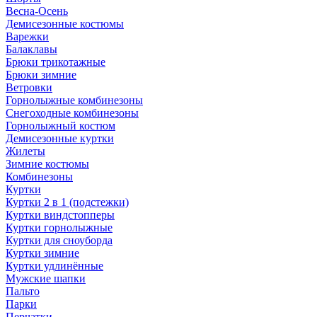
Весна-Осень
Демисезонные костюмы
Варежки
Балаклавы
Брюки трикотажные
Брюки зимние
Ветровки
Горнолыжные комбинезоны
Снегоходные комбинезоны
Горнолыжный костюм
Демисезонные куртки
Жилеты
Зимние костюмы
Комбинезоны
Куртки
Куртки 2 в 1 (подстежки)
Куртки виндстопперы
Куртки горнолыжные
Куртки для сноуборда
Куртки зимние
Куртки удлинённые
Мужские шапки
Пальто
Парки
Перчатки