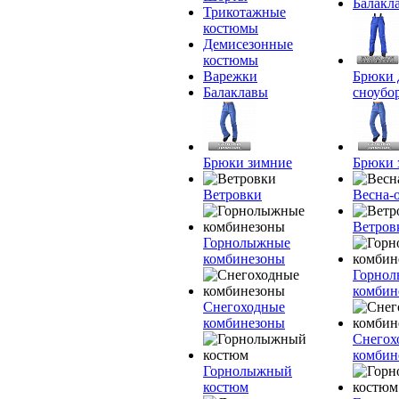
Балакл
Трикотажные
костюмы
Демисезонные
костюмы
Варежки
Брюки 
Балаклавы
сноубо
Брюки зимние
Брюки 
Ветровки
Весна-
Ветров
Горнолыжные
комбинезоны
Горно
комбин
Снегоходные
комбинезоны
Снегох
комбин
Горнолыжный
костюм