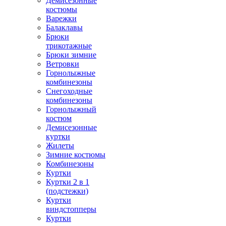
Демисезонные
костюмы
Варежки
Балаклавы
Брюки
трикотажные
Брюки зимние
Ветровки
Горнолыжные
комбинезоны
Снегоходные
комбинезоны
Горнолыжный
костюм
Демисезонные
куртки
Жилеты
Зимние костюмы
Комбинезоны
Куртки
Куртки 2 в 1
(подстежки)
Куртки
виндстопперы
Куртки