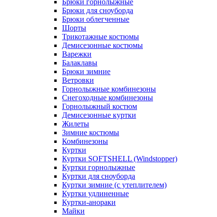
Брюки горнолыжные
Брюки для сноуборда
Брюки облегченные
Шорты
Трикотажные костюмы
Демисезонные костюмы
Варежки
Балаклавы
Брюки зимние
Ветровки
Горнолыжные комбинезоны
Снегоходные комбинезоны
Горнолыжный костюм
Демисезонные куртки
Жилеты
Зимние костюмы
Комбинезоны
Куртки
Куртки SOFTSHELL (Windstopper)
Куртки горнолыжные
Куртки для сноуборда
Куртки зимние (с утеплителем)
Куртки удлиненные
Куртки-анораки
Майки