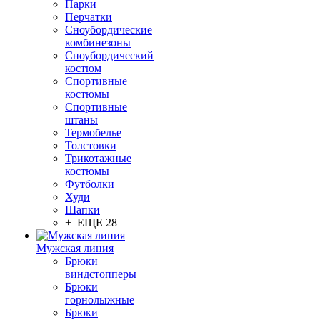
Парки
Перчатки
Сноубордические
комбинезоны
Сноубордический
костюм
Спортивные
костюмы
Спортивные
штаны
Термобелье
Толстовки
Трикотажные
костюмы
Футболки
Худи
Шапки
+ ЕЩЕ 28
Мужская линия
Брюки
виндстопперы
Брюки
горнолыжные
Брюки