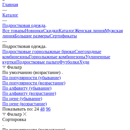
Главная
—
Каталог
—
Подростковая одежда
Все товары
Новинки
Скидки
Каталог
Женская линия
Мужская
линия
Большие размеры
Сертификаты
—
Подростковая одежда
Подростковые горнолыжные брюки
Снегоходные
комбинезоны
Горнолыжные комбинезоны
Удлиненные
куртки
Подростковые пальто
Футболки
Худи
Фильтр
По умолчанию (возрастание)
По популярности (убывание)
По популярности (возрастание)
По алфавиту (убывание)
По алфавиту (возрастание)
По цене (убывание)
По цене (возрастание)
Показывать по:
24
48
96
Фильтр
Сортировка
По популярности (возрастание)