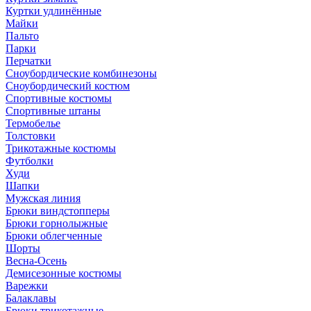
Куртки удлинённые
Майки
Пальто
Парки
Перчатки
Сноубордические комбинезоны
Сноубордический костюм
Спортивные костюмы
Спортивные штаны
Термобелье
Толстовки
Трикотажные костюмы
Футболки
Худи
Шапки
Мужская линия
Брюки виндстопперы
Брюки горнолыжные
Брюки облегченные
Шорты
Весна-Осень
Демисезонные костюмы
Варежки
Балаклавы
Брюки трикотажные