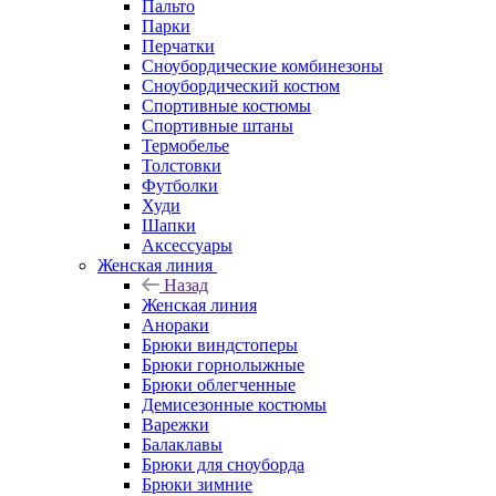
Пальто
Парки
Перчатки
Сноубордические комбинезоны
Сноубордический костюм
Спортивные костюмы
Спортивные штаны
Термобелье
Толстовки
Футболки
Худи
Шапки
Аксессуары
Женская линия
Назад
Женская линия
Анораки
Брюки виндстоперы
Брюки горнолыжные
Брюки облегченные
Демисезонные костюмы
Варежки
Балаклавы
Брюки для сноуборда
Брюки зимние