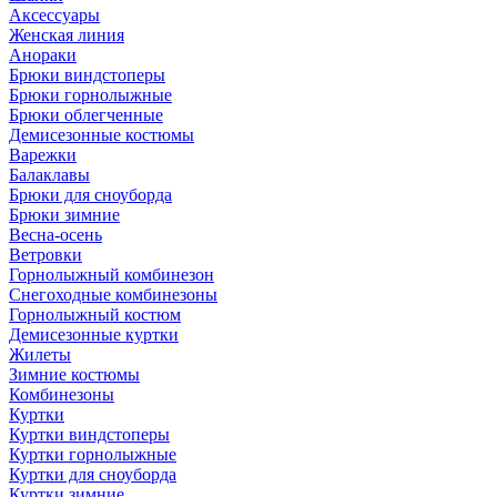
Аксессуары
Женская линия
Анораки
Брюки виндстоперы
Брюки горнолыжные
Брюки облегченные
Демисезонные костюмы
Варежки
Балаклавы
Брюки для сноуборда
Брюки зимние
Весна-осень
Ветровки
Горнолыжный комбинезон
Снегоходные комбинезоны
Горнолыжный костюм
Демисезонные куртки
Жилеты
Зимние костюмы
Комбинезоны
Куртки
Куртки виндстоперы
Куртки горнолыжные
Куртки для сноуборда
Куртки зимние