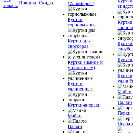
Все
Куртки
Новинки
Скидки
(Windstopper)
товары
виндст
Куртки
Куртки
горнолыжные
горно
Куртки для
Куртки
сноуборда
сноубо
Куртки
Куртки зимние (с
утеплителем)
Куртки
удлинё
Куртки
удлиненные
Майки
Пальто
Куртки-анораки
Парки
Майки
Перчат
Пальто