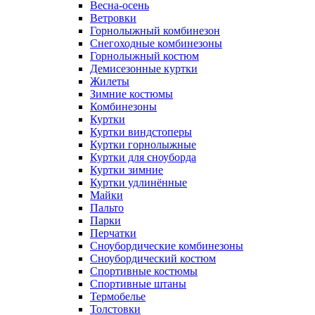
Весна-осень
Ветровки
Горнолыжный комбинезон
Снегоходные комбинезоны
Горнолыжный костюм
Демисезонные куртки
Жилеты
Зимние костюмы
Комбинезоны
Куртки
Куртки виндстоперы
Куртки горнолыжные
Куртки для сноуборда
Куртки зимние
Куртки удлинённые
Майки
Пальто
Парки
Перчатки
Сноубордические комбинезоны
Сноубордический костюм
Спортивные костюмы
Спортивные штаны
Термобелье
Толстовки