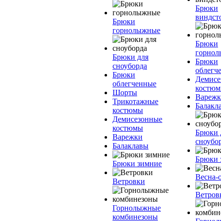
Брюки
виндст
Брюки
горнолыжные
Брюки
горно
Брюки для
Брюки
сноуборда
облегч
Брюки
Демисе
облегченные
костю
Шорты
Вареж
Трикотажные
Балакл
костюмы
Демисезонные
костюмы
Брюки 
Варежки
сноубо
Балаклавы
Брюки 
Брюки зимние
Весна-
Ветровки
Ветров
Горнолыжные
комбинезоны