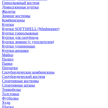
Горнолыжный костюм
Демисезонные куртки
Жилеты
Зимние костюмы
Комбинезоны
Куртки
Куртки SOFTSHELL (Windstopper)
Куртки горнолыжные
Куртки для сноуборда
Куртки зимние (с утеплителем)
Куртки удлиненные
Куртки-анораки
Майки
Пальто
Парки
Перчатки
Сноубордические комбинезоны
Сноубордический костюм
Спортивные костюмы
Спортивные штаны
Термобелье
Толстовки
Футболки
Худи
Шапки