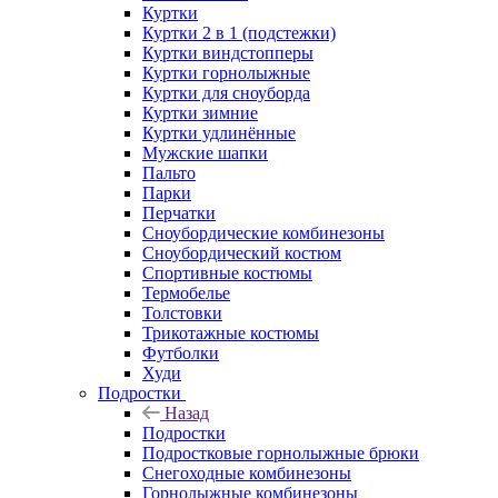
Куртки
Куртки 2 в 1 (подстежки)
Куртки виндстопперы
Куртки горнолыжные
Куртки для сноуборда
Куртки зимние
Куртки удлинённые
Мужские шапки
Пальто
Парки
Перчатки
Сноубордические комбинезоны
Сноубордический костюм
Спортивные костюмы
Термобелье
Толстовки
Трикотажные костюмы
Футболки
Худи
Подростки
Назад
Подростки
Подростковые горнолыжные брюки
Снегоходные комбинезоны
Горнолыжные комбинезоны