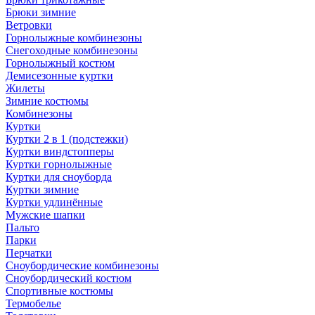
Брюки зимние
Ветровки
Горнолыжные комбинезоны
Снегоходные комбинезоны
Горнолыжный костюм
Демисезонные куртки
Жилеты
Зимние костюмы
Комбинезоны
Куртки
Куртки 2 в 1 (подстежки)
Куртки виндстопперы
Куртки горнолыжные
Куртки для сноуборда
Куртки зимние
Куртки удлинённые
Мужские шапки
Пальто
Парки
Перчатки
Сноубордические комбинезоны
Сноубордический костюм
Спортивные костюмы
Термобелье