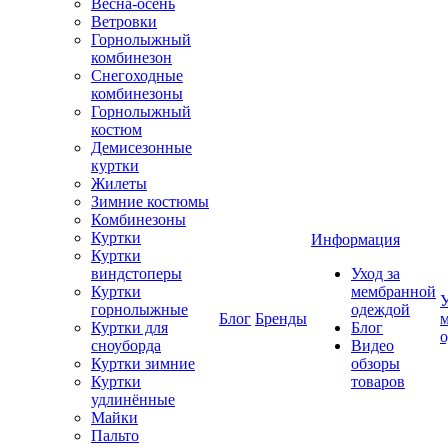
Весна-осень
Ветровки
Горнолыжный
комбинезон
Снегоходные
комбинезоны
Горнолыжный
костюм
Демисезонные
куртки
Жилеты
Зимние костюмы
Комбинезоны
Куртки
Информация
Куртки
виндстоперы
Уход за
Куртки
мембранной
У
горнолыжные
одеждой
Блог
Бренды
Куртки для
Блог
сноуборда
Видео
Куртки зимние
обзоры
Куртки
товаров
удлинённые
Майки
Пальто