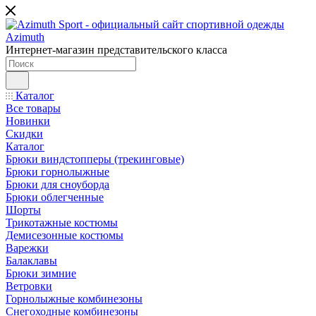
Интернет-магазин представительского класса
Каталог
Все товары
Новинки
Скидки
Каталог
Брюки виндстопперы (трекинговые)
Брюки горнолыжные
Брюки для сноуборда
Брюки облегченные
Шорты
Трикотажные костюмы
Демисезонные костюмы
Варежки
Балаклавы
Брюки зимние
Ветровки
Горнолыжные комбинезоны
Снегоходные комбинезоны