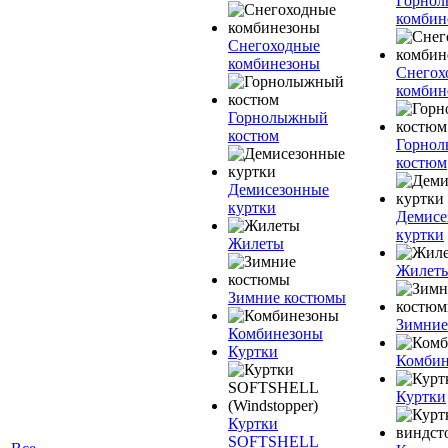
Горно
комбин
Снегоходные
комбинезоны
Снегох
комбин
Горнолыжный
костюм
Горно
костюм
Демисезонные
куртки
Демисе
куртки
Жилеты
Жилет
Зимние костюмы
Зимние
Комбинезоны
Куртки
Комбин
Куртки
Куртки
SOFTSHELL