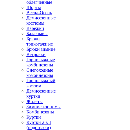
облегченные
Шорты
Весна-Осень
Демисезонные
костюмы
Варежки
Балаклавы
Брюки
трикотажные
Брюки зимние
Ветровки
Горнолыжные
комбинезоны
Снегоходные
комбинезоны
Горнолыжный
костюм
Демисезонные
куртки
Жилеты
Зимние костюмы
Комбинезоны
Куртки
Куртки 2 в 1
(подстежки)