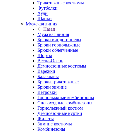
Трикотажные костюмы
Футболки
Худи
Шапки
Мужская линия
Назад
Мужская линия
Брюки виндстопперы
Брюки горнолыжные
Брюки облегченные
Шорты
Весна-Осень
Демисезонные костюмы
Варежки
Балаклавы
Брюки трикотажные
Брюки зимние
Ветровки
Горнолыжные комбинезоны
Снегоходные комбинезоны
Горнолыжный костюм
Демисезонные куртки
Жилеты
Зимние костюмы
Комбинезоны