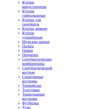
Куртки
виндстопперы
Куртки
горнолыжные
Куртки для
сноуборда
Куртки зимние
Куртки
удлинённые
Мужские шапки
Пальто
Парки
Перчатки
Сноубордические
комбинезоны
Сноубордический
костюм
Спортивные
костюмы
Термобелье
Толстовки
Трикотажные
костюмы
Футболки
Худи