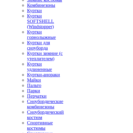
Комбинезоны
Куртки
Куртки
SOFTSHELL
(Windstopper)
Куртки
горнолыжные
Куртки для
сноуборда
Куртки зимние (с
утеплителем)
Куртки
удлиненные
Куртки-анораки
Майки
Пальто
Парки
Перчатки
Сноубордические
комбинезоны
Сноубордический
костюм
Спортивные
костюмы