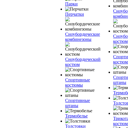
Парки
Сноубо
Перчатки
комбин
Сноубордические
Сноубо
комбинезоны
костюм
Спорт
Сноубордический
костю
костюм
Спорт
Спортивные
штаны
костюмы
Термоб
Спортивные
Толсто
штаны
Термобелье
Трикот
костю
Толстовки