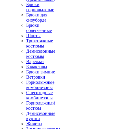
Брюки
горнолыжные
Брюки для
сноуборда
Брюки
облегченные
Шорты
Трикотажные
костюмы
Демисезонные
костюмы
Варежки
Балаклавы
Брюки зимние
Ветровки
Горнолыжные
комбинезоны
Снегоходные
комбинезоны
Горнолыжный
костюм
Демисезонные
куртки
Жилеты
Зимние костюмы