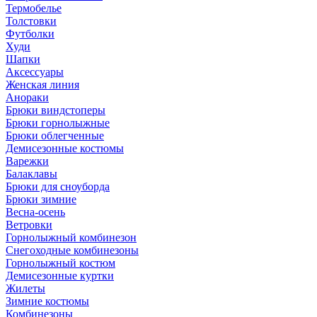
Термобелье
Толстовки
Футболки
Худи
Шапки
Аксессуары
Женская линия
Анораки
Брюки виндстоперы
Брюки горнолыжные
Брюки облегченные
Демисезонные костюмы
Варежки
Балаклавы
Брюки для сноуборда
Брюки зимние
Весна-осень
Ветровки
Горнолыжный комбинезон
Снегоходные комбинезоны
Горнолыжный костюм
Демисезонные куртки
Жилеты
Зимние костюмы
Комбинезоны