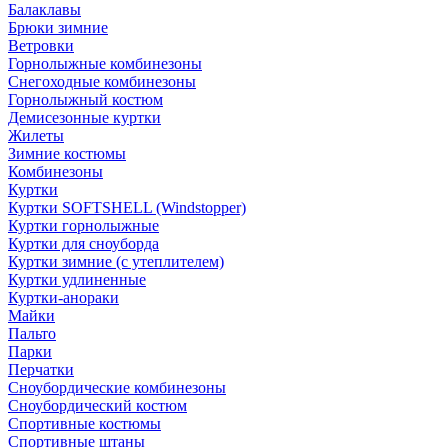
Балаклавы
Брюки зимние
Ветровки
Горнолыжные комбинезоны
Снегоходные комбинезоны
Горнолыжный костюм
Демисезонные куртки
Жилеты
Зимние костюмы
Комбинезоны
Куртки
Куртки SOFTSHELL (Windstopper)
Куртки горнолыжные
Куртки для сноуборда
Куртки зимние (с утеплителем)
Куртки удлиненные
Куртки-анораки
Майки
Пальто
Парки
Перчатки
Сноубордические комбинезоны
Сноубордический костюм
Спортивные костюмы
Спортивные штаны