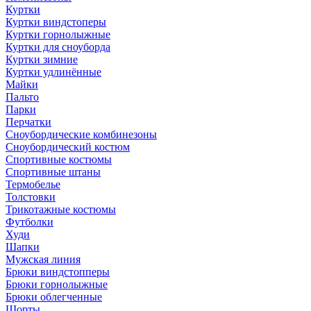
Куртки
Куртки виндстоперы
Куртки горнолыжные
Куртки для сноуборда
Куртки зимние
Куртки удлинённые
Майки
Пальто
Парки
Перчатки
Сноубордические комбинезоны
Сноубордический костюм
Спортивные костюмы
Спортивные штаны
Термобелье
Толстовки
Трикотажные костюмы
Футболки
Худи
Шапки
Мужская линия
Брюки виндстопперы
Брюки горнолыжные
Брюки облегченные
Шорты