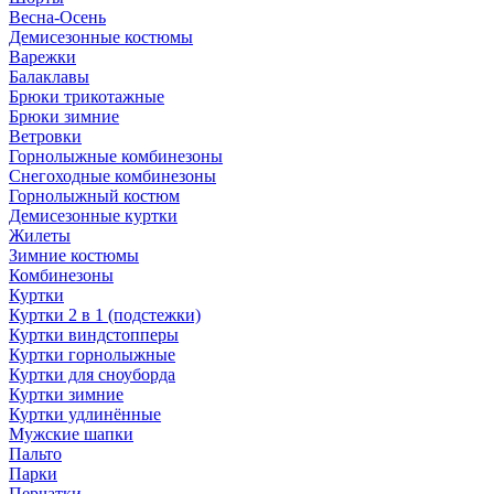
Весна-Осень
Демисезонные костюмы
Варежки
Балаклавы
Брюки трикотажные
Брюки зимние
Ветровки
Горнолыжные комбинезоны
Снегоходные комбинезоны
Горнолыжный костюм
Демисезонные куртки
Жилеты
Зимние костюмы
Комбинезоны
Куртки
Куртки 2 в 1 (подстежки)
Куртки виндстопперы
Куртки горнолыжные
Куртки для сноуборда
Куртки зимние
Куртки удлинённые
Мужские шапки
Пальто
Парки
Перчатки