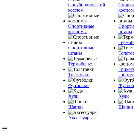
Сноубордический
Спорт
костюм
костю
Спортивные
Спорт
костюмы
штаны
Термоб
Спортивные
штаны
Толсто
Термобелье
Трикот
Толстовки
костю
Футболки
Футбол
Худи
Худи
Шапки
Шапки
Аксессуары