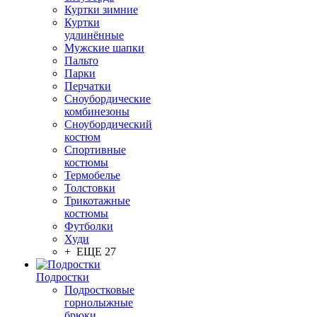
Куртки зимние
Куртки
удлинённые
Мужские шапки
Пальто
Парки
Перчатки
Сноубордические
комбинезоны
Сноубордический
костюм
Спортивные
костюмы
Термобелье
Толстовки
Трикотажные
костюмы
Футболки
Худи
+ ЕЩЕ 27
Подростки
Подростковые
горнолыжные
брюки