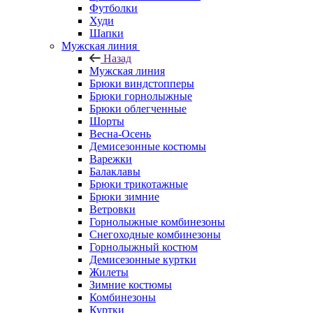
Футболки
Худи
Шапки
Мужская линия
Назад
Мужская линия
Брюки виндстопперы
Брюки горнолыжные
Брюки облегченные
Шорты
Весна-Осень
Демисезонные костюмы
Варежки
Балаклавы
Брюки трикотажные
Брюки зимние
Ветровки
Горнолыжные комбинезоны
Снегоходные комбинезоны
Горнолыжный костюм
Демисезонные куртки
Жилеты
Зимние костюмы
Комбинезоны
Куртки