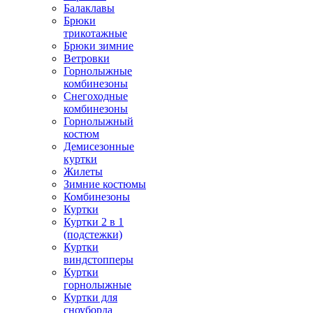
Балаклавы
Брюки
трикотажные
Брюки зимние
Ветровки
Горнолыжные
комбинезоны
Снегоходные
комбинезоны
Горнолыжный
костюм
Демисезонные
куртки
Жилеты
Зимние костюмы
Комбинезоны
Куртки
Куртки 2 в 1
(подстежки)
Куртки
виндстопперы
Куртки
горнолыжные
Куртки для
сноуборда