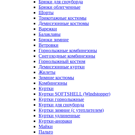
Брюки для сноуборда
Брюки облегченные
Шорты
Трикотажные костюмы
Демисезонные костюмы
Варежки
Балаклавы
Брюки зимние
Ветровки
Горнолыжные комбинезоны
Снегоходные комбинезоны
Горнолыжный костюм
Демисезонные куртки
Жилеты
Зимние костюмы
Комбинезоны
Куртки
Куртки SOFTSHELL (Windstopper)
Куртки горнолыжные
Куртки для сноуборда
Куртки зимние (с утеплителем)
Куртки удлиненные
Куртки-анораки
Майки
Пальто