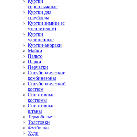
Куртки
горнолыжные
Куртки для
сноуборда
Куртки зимние (с
утеплителем)
Куртки
удлиненные
Куртки-анораки
Майки
Пальто
Парки
Перчатки
Сноубордические
комбинезоны
Сноубордический
костюм
Спортивные
костюмы
Спортивные
штаны
Термобелье
Толстовки
Футболки
Худи