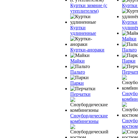
Куртки зимние (с
Куртки
утеплителем)
Куртки
Куртки
удлинё
удлиненные
Майки
Куртки-анораки
Пальто
Майки
Парки
Пальто
Перчат
Парки
Сноубо
Перчатки
комбин
Сноубордические
Сноубо
комбинезоны
костюм