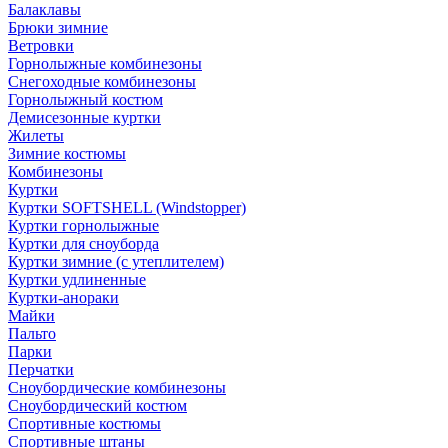
Балаклавы
Брюки зимние
Ветровки
Горнолыжные комбинезоны
Снегоходные комбинезоны
Горнолыжный костюм
Демисезонные куртки
Жилеты
Зимние костюмы
Комбинезоны
Куртки
Куртки SOFTSHELL (Windstopper)
Куртки горнолыжные
Куртки для сноуборда
Куртки зимние (с утеплителем)
Куртки удлиненные
Куртки-анораки
Майки
Пальто
Парки
Перчатки
Сноубордические комбинезоны
Сноубордический костюм
Спортивные костюмы
Спортивные штаны