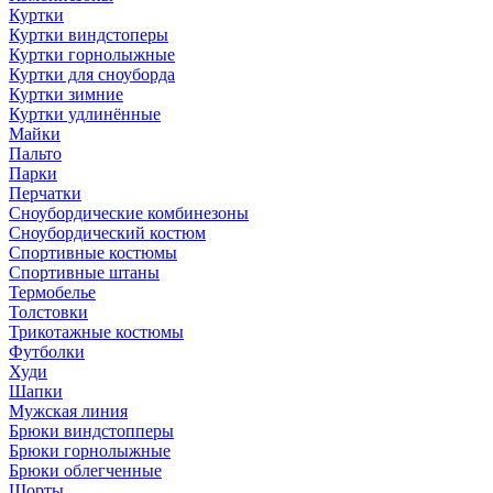
Куртки
Куртки виндстоперы
Куртки горнолыжные
Куртки для сноуборда
Куртки зимние
Куртки удлинённые
Майки
Пальто
Парки
Перчатки
Сноубордические комбинезоны
Сноубордический костюм
Спортивные костюмы
Спортивные штаны
Термобелье
Толстовки
Трикотажные костюмы
Футболки
Худи
Шапки
Мужская линия
Брюки виндстопперы
Брюки горнолыжные
Брюки облегченные
Шорты