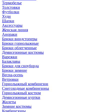
Термобелье
Толстовки
Футболки
Худи
Шапки
Аксессуары
Женская линия
Анораки
Брюки виндстоперы
Брюки горнолыжные
Брюки облегченные
Демисезонные костюмы
Варежки
Балаклавы
Брюки для сноуборда
Брюки зимние
Весна-осень
Ветровки
Горнолыжный комбинезон
Снегоходные комбинезоны
Горнолыжный костюм
Демисезонные куртки
Жилеты
Зимние костюмы
Комбинезоны