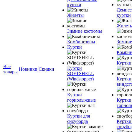
куртки
Демисе
Жилеты
куртки
Жилет
Зимние костюмы
Комбинезоны
Зимние
Куртки
Комбин
Куртки
Все
Куртки
Новинки
Скидки
товары
SOFTSHELL
(Windstopper)
Куртки
виндст
Куртки
горнолыжные
Куртки
горно
Куртки для
сноуборда
Куртки
сноубо