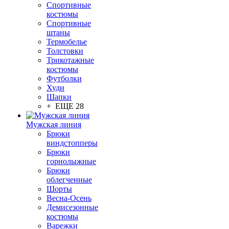
Спортивные
костюмы
Спортивные
штаны
Термобелье
Толстовки
Трикотажные
костюмы
Футболки
Худи
Шапки
+ ЕЩЕ 28
Мужская линия
Брюки
виндстопперы
Брюки
горнолыжные
Брюки
облегченные
Шорты
Весна-Осень
Демисезонные
костюмы
Варежки