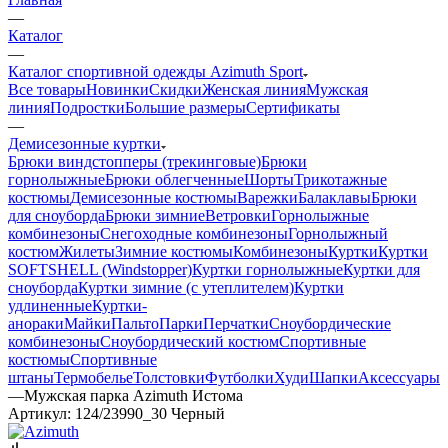
—
Каталог
—
Каталог спортивной одежды Azimuth Sport
Все товары
Новинки
Скидки
Женская линия
Мужская
линия
Подростки
Большие размеры
Сертификаты
—
Демисезонные куртки
Брюки виндстопперы (трекинговые)
Брюки
горнолыжные
Брюки облегченные
Шорты
Трикотажные
костюмы
Демисезонные костюмы
Варежки
Балаклавы
Брюки
для сноуборда
Брюки зимние
Ветровки
Горнолыжные
комбинезоны
Снегоходные комбинезоны
Горнолыжный
костюм
Жилеты
Зимние костюмы
Комбинезоны
Куртки
Куртки
SOFTSHELL (Windstopper)
Куртки горнолыжные
Куртки для
сноуборда
Куртки зимние (с утеплителем)
Куртки
удлиненные
Куртки-
анораки
Майки
Пальто
Парки
Перчатки
Сноубордические
комбинезоны
Сноубордический костюм
Спортивные
костюмы
Спортивные
штаны
Термобелье
Толстовки
Футболки
Худи
Шапки
Аксессуары
—
Мужская парка Azimuth Истома
Артикул:
124/23990_30 Черный