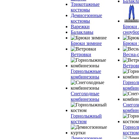
Балакл
Трикотажные
костюмы
Демисезонные
костюмы
Варежки
Брюки 
Балаклавы
сноубо
Брюки зимние
Брюки 
Ветровки
Весна-
Ветров
Горнолыжные
комбинезоны
Горно
комбин
Снегоходные
комбинезоны
Снегох
комбин
Горнолыжный
костюм
Горно
костюм
Демисезонные