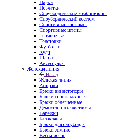
Парки
Перчатки
Сноубордические комбинезоны
Сноубордический костюм
Спортивные костюмы
Спортивные штаны
Термобелье
Толстовки
Футболки
Худи
Шапки
Аксессуары
Женская линия
Назад
Женская линия
Анораки
Брюки виндстоперы
Брюки горнолыжные
Брюки облегченные
Демисезонные костюмы
Варежки
Балаклавы
Брюки для сноуборда
Брюки зимние
Весна-осень