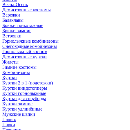
Весна-Осень
Демисезонные костюмы
Варежки
Балаклавы
Брюки трикотажные
Брюки зимние
Ветровки
Горнолыжные комбинезоны
Снегоходные комбинезоны
Горнолыжный костюм
Демисезонные куртки
Жилеты
Зимние костюмы
Комбинезоны
Куртки
Куртки 2 в 1 (подстежки)
Куртки виндстопперы
Куртки горнолыжные
Куртки для сноуборда
Куртки зимние
Куртки удлинённые
Мужские шапки
Пальто
Парки
Перчатки