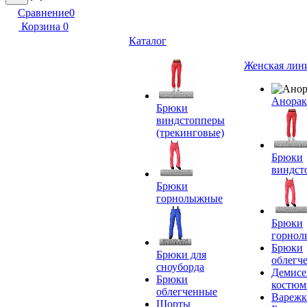
Сравнение
0
Корзина
0
Каталог
Женская лин
Анора
Брюки
виндстопперы
(трекинговые)
Брюки
виндст
Брюки
горнолыжные
Брюки
горно
Брюки
Брюки для
облегч
сноуборда
Демисе
Брюки
костю
облегченные
Вареж
Шорты