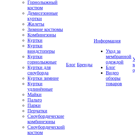
Горнолыжный
костюм
Демисезонные
куртки
Жилеты
Зимние костюмы
Комбинезоны
Куртки
Информация
Куртки
виндстоперы
Уход за
Куртки
мембранной
У
горнолыжные
одеждой
Блог
Бренды
Куртки для
Блог
сноуборда
Видео
Куртки зимние
обзоры
Куртки
товаров
удлинённые
Майки
Пальто
Парки
Перчатки
Сноубордические
комбинезоны
Сноубордический
костюм