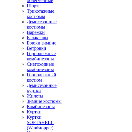
облегченные
Шорты
Трикотажные
костюмы
Демисезонные
костюмы
Варежки
Балаклавы
Брюки зимние
Ветровки
Горнолыжные
комбинезоны
Снегоходные
комбинезоны
Горнолыжный
костюм
Демисезонные
куртки
Жилеты
Зимние костюмы
Комбинезоны
Куртки
Куртки
SOFTSHELL
(Windstopper)