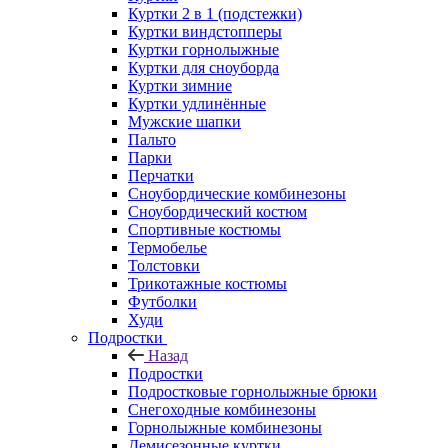
Куртки 2 в 1 (подстежки)
Куртки виндстопперы
Куртки горнолыжные
Куртки для сноуборда
Куртки зимние
Куртки удлинённые
Мужские шапки
Пальто
Парки
Перчатки
Сноубордические комбинезоны
Сноубордический костюм
Спортивные костюмы
Термобелье
Толстовки
Трикотажные костюмы
Футболки
Худи
Подростки
Назад
Подростки
Подростковые горнолыжные брюки
Снегоходные комбинезоны
Горнолыжные комбинезоны
Демисезонные куртки