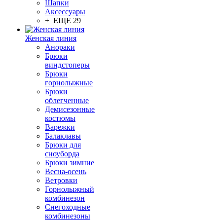
Шапки
Аксессуары
+ ЕЩЕ 29
Женская линия
Анораки
Брюки
виндстоперы
Брюки
горнолыжные
Брюки
облегченные
Демисезонные
костюмы
Варежки
Балаклавы
Брюки для
сноуборда
Брюки зимние
Весна-осень
Ветровки
Горнолыжный
комбинезон
Снегоходные
комбинезоны