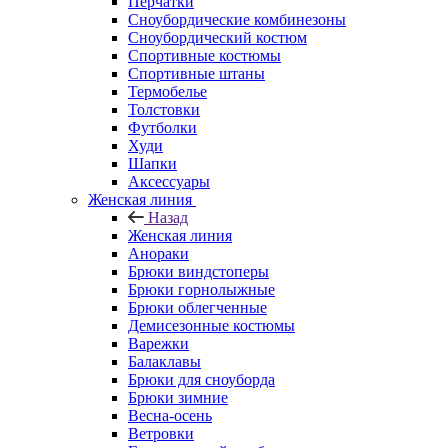
Перчатки
Сноубордические комбинезоны
Сноубордический костюм
Спортивные костюмы
Спортивные штаны
Термобелье
Толстовки
Футболки
Худи
Шапки
Аксессуары
Женская линия
Назад
Женская линия
Анораки
Брюки виндстоперы
Брюки горнолыжные
Брюки облегченные
Демисезонные костюмы
Варежки
Балаклавы
Брюки для сноуборда
Брюки зимние
Весна-осень
Ветровки