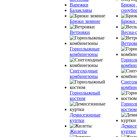
Варежки
Брюки 
Балаклавы
сноубо
Брюки зимние
Брюки 
Ветровки
Весна-
Ветров
Горнолыжные
комбинезоны
Горно
комбин
Снегоходные
комбинезоны
Снегох
комбин
Горнолыжный
костюм
Горно
костюм
Демисезонные
куртки
Демисе
Жилеты
куртки