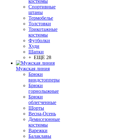
костюмы
Спортивные
штаны
Термобелье
Толстовки
Трикотажные
костюмы
Футболки
Худи
Шапки
+ ЕЩЕ 28
Мужская линия
Брюки
виндстопперы
Брюки
горнолыжные
Брюки
облегченные
Шорты
Весна-Осень
Демисезонные
костюмы
Варежки
Балаклавы