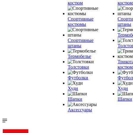
костюм
костю
Спортивные
Спорт
костюмы
штаны
Термоб
Спортивные
штаны
Толсто
Термобелье
Трикот
Толстовки
костю
Футболки
Футбол
Худи
Худи
Шапки
Шапки
Аксессуары