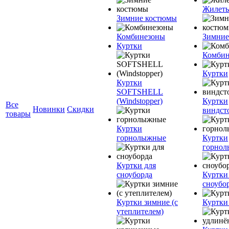
Жилет
Зимние костюмы
Комбинезоны
Зимние
Куртки
Комбин
Куртки
Куртки
SOFTSHELL
(Windstopper)
Куртки
Все
Новинки
Скидки
виндст
товары
Куртки
горнолыжные
Куртки
горно
Куртки для
сноуборда
Куртки
сноубо
Куртки зимние (с
Куртки
утеплителем)