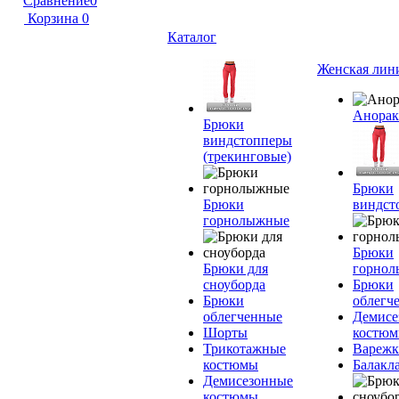
Сравнение
0
Корзина
0
Каталог
Женская лин
Анора
Брюки
виндстопперы
(трекинговые)
Брюки
Брюки
виндст
горнолыжные
Брюки
Брюки для
горно
сноуборда
Брюки
Брюки
облегч
облегченные
Демисе
Шорты
костю
Трикотажные
Вареж
костюмы
Балакл
Демисезонные
костюмы