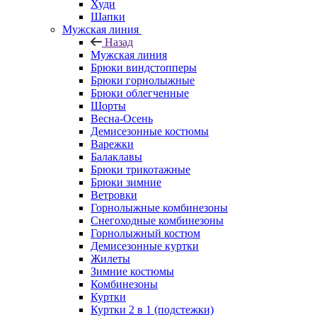
Худи
Шапки
Мужская линия
Назад
Мужская линия
Брюки виндстопперы
Брюки горнолыжные
Брюки облегченные
Шорты
Весна-Осень
Демисезонные костюмы
Варежки
Балаклавы
Брюки трикотажные
Брюки зимние
Ветровки
Горнолыжные комбинезоны
Снегоходные комбинезоны
Горнолыжный костюм
Демисезонные куртки
Жилеты
Зимние костюмы
Комбинезоны
Куртки
Куртки 2 в 1 (подстежки)