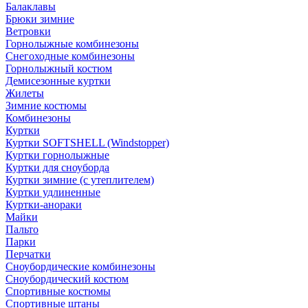
Балаклавы
Брюки зимние
Ветровки
Горнолыжные комбинезоны
Снегоходные комбинезоны
Горнолыжный костюм
Демисезонные куртки
Жилеты
Зимние костюмы
Комбинезоны
Куртки
Куртки SOFTSHELL (Windstopper)
Куртки горнолыжные
Куртки для сноуборда
Куртки зимние (с утеплителем)
Куртки удлиненные
Куртки-анораки
Майки
Пальто
Парки
Перчатки
Сноубордические комбинезоны
Сноубордический костюм
Спортивные костюмы
Спортивные штаны