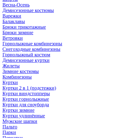
Весна-Осень
Демисезонные костюмы
Варежки
Балаклавы
Брюки трикотажные
Брюки зимние
Ветровки
Горнолыжные комбинезоны
Снегоходные комбинезоны
Горнолыжный костюм
Демисезонные куртки
Жилеты
Зимние костюмы
Комбинезоны
Куртки
Куртки 2 в 1 (подстежки)
Куртки виндстопперы
Куртки горнолыжные
Куртки для сноуборда
Куртки зимние
Куртки удлинённые
Мужские шапки
Пальто
Парки
Перчатки