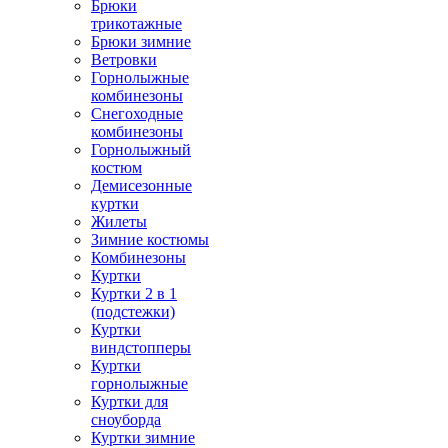
Брюки
трикотажные
Брюки зимние
Ветровки
Горнолыжные
комбинезоны
Снегоходные
комбинезоны
Горнолыжный
костюм
Демисезонные
куртки
Жилеты
Зимние костюмы
Комбинезоны
Куртки
Куртки 2 в 1
(подстежки)
Куртки
виндстопперы
Куртки
горнолыжные
Куртки для
сноуборда
Куртки зимние