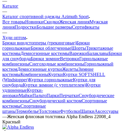
—
Каталог
—
Каталог спортивной одежды Azimuth Sport
Все товары
Новинки
Скидки
Женская линия
Мужская
линия
Подростки
Большие размеры
Сертификаты
—
Худи оптом
Брюки виндстопперы (трекинговые)
Брюки
горнолыжные
Брюки облегченные
Шорты
Трикотажные
костюмы
Демисезонные костюмы
Варежки
Балаклавы
Брюки
для сноуборда
Брюки зимние
Ветровки
Горнолыжные
комбинезоны
Снегоходные комбинезоны
Горнолыжный
костюм
Демисезонные куртки
Жилеты
Зимние
костюмы
Комбинезоны
Куртки
Куртки SOFTSHELL
(Windstopper)
Куртки горнолыжные
Куртки для
сноуборда
Куртки зимние (с утеплителем)
Куртки
удлиненные
Куртки-
анораки
Майки
Пальто
Парки
Перчатки
Сноубордические
комбинезоны
Сноубордический костюм
Спортивные
костюмы
Спортивные
штаны
Термобелье
Толстовки
Футболки
Шапки
Аксессуары
—
Женская флисовая толстовка Alpha Endless 22008_4
Красный