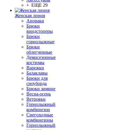
+ ЕЩЕ 29
Женская линия
Анораки
Брюки
виндстоперы
Брюки
горнолыжные
Брюки
облегченные
Демисезонные
костюмы
Варежки
Балаклавы
Брюки для
сноуборда
Брюки зимние
Весна-осень
Ветровки
Горнолыжный
комбинезон
Снегоходные
комбинезоны
Горнолыжный