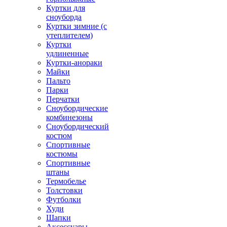
Куртки для
сноуборда
Куртки зимние (с
утеплителем)
Куртки
удлиненные
Куртки-анораки
Майки
Пальто
Парки
Перчатки
Сноубордические
комбинезоны
Сноубордический
костюм
Спортивные
костюмы
Спортивные
штаны
Термобелье
Толстовки
Футболки
Худи
Шапки
Аксессуары