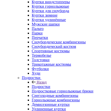
Куртки виндстопперы
Куртки горнолыжные
Куртки для сноуборда
Куртки зимние
Куртки удлинённые
Мужские шапки
Пальто
Парки
Перчатки
Сноубордические комбинезоны
Сноубордический костюм
Спортивные костюмы
Термобелье
Толстовки
Трикотажные костюмы
Футболки
Худи
Подростки
Назад
Подростки
Подростковые горнолыжные брюки
Снегоходные комбинезоны
Горнолыжные комбинезоны
Демисезонные куртки
Удлиненные куртки