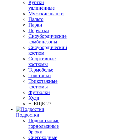
Куртки
удлинённые
Мужские шапки
Пальто
Парки
Перчатки
Сноубордические
комбинезоны
Сноубордический
костюм
Спортивные
костюмы
Термобелье
Толстовки
Трикотажные
костюмы
Футболки
Худи
+ ЕЩЕ 27
Подростки
Подростковые
горнолыжные
брюки
Снегоходные