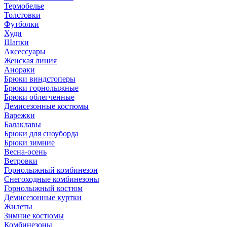
Термобелье
Толстовки
Футболки
Худи
Шапки
Аксессуары
Женская линия
Анораки
Брюки виндстоперы
Брюки горнолыжные
Брюки облегченные
Демисезонные костюмы
Варежки
Балаклавы
Брюки для сноуборда
Брюки зимние
Весна-осень
Ветровки
Горнолыжный комбинезон
Снегоходные комбинезоны
Горнолыжный костюм
Демисезонные куртки
Жилеты
Зимние костюмы
Комбинезоны