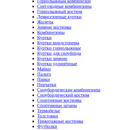
Горнолыжный комбинезон
Снегоходные комбинезоны
Горнолыжный костюм
Демисезонные куртки
Жилеты
Зимние костюмы
Комбинезоны
Куртки
Куртки виндстоперы
Куртки горнолыжные
Куртки для сноуборда
Куртки зимние
Куртки удлинённые
Майки
Пальто
Парки
Перчатки
Сноубордические комбинезоны
Сноубордический костюм
Спортивные костюмы
Спортивные штаны
Термобелье
Толстовки
Трикотажные костюмы
Футболки