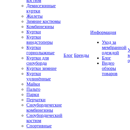
костюм
Демисезонные
куртки
Жилеты
Зимние костюмы
Комбинезоны
Куртки
Информация
Куртки
виндстоперы
Уход за
Куртки
мембранной
У
горнолыжные
одеждой
Блог
Бренды
Куртки для
Блог
сноуборда
Видео
Куртки зимние
обзоры
Куртки
товаров
удлинённые
Майки
Пальто
Парки
Перчатки
Сноубордические
комбинезоны
Сноубордический
костюм
Спортивные