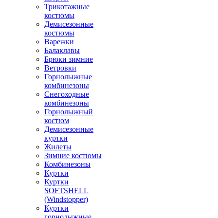
Трикотажные
костюмы
Демисезонные
костюмы
Варежки
Балаклавы
Брюки зимние
Ветровки
Горнолыжные
комбинезоны
Снегоходные
комбинезоны
Горнолыжный
костюм
Демисезонные
куртки
Жилеты
Зимние костюмы
Комбинезоны
Куртки
Куртки
SOFTSHELL
(Windstopper)
Куртки
горнолыжные