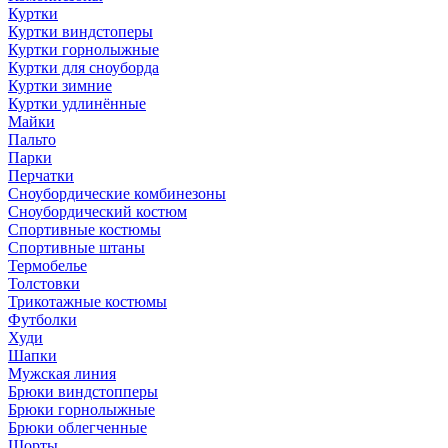
Куртки
Куртки виндстоперы
Куртки горнолыжные
Куртки для сноуборда
Куртки зимние
Куртки удлинённые
Майки
Пальто
Парки
Перчатки
Сноубордические комбинезоны
Сноубордический костюм
Спортивные костюмы
Спортивные штаны
Термобелье
Толстовки
Трикотажные костюмы
Футболки
Худи
Шапки
Мужская линия
Брюки виндстопперы
Брюки горнолыжные
Брюки облегченные
Шорты