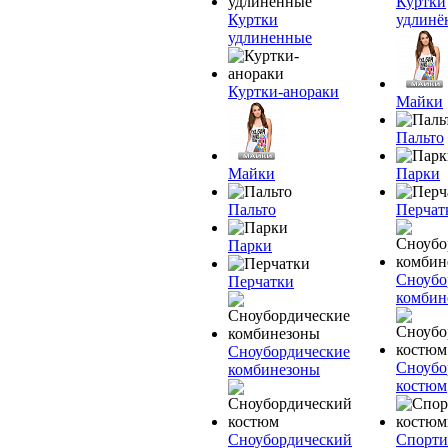
Куртки
Куртки
удлинё
удлиненные
Куртки-анораки
Майки
Пальто
Майки
Парки
Пальто
Перчат
Парки
Сноубо
Перчатки
комбин
Сноубордические
Сноубо
комбинезоны
костюм
Сноубордический
Спорт