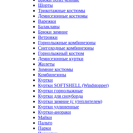
Шорты
Трикотажные костюмы
Демисезонные костюмы
Варежки
Балаклавы
Брюки зимние
Ветровки
Горнолыжные комбинезоны
Снегоходные комбинезоны
Горнолыжный костюм
Демисезонные куртки
Жилеты
Зимние костюмы
Комбинезоны
Куртки
Куртки SOFTSHELL (Windstopper)
Куртки горнолыжные
Куртки для сноуборда
Куртки зимние (с утеплителем)
Куртки удлиненные
Куртки-анораки
Майки
Пальто
Парки