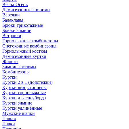
Весна-Осень
Демисезонные костюмы
Варежки
Балаклавы
Брюки трикотажные
Брюки зимние
Ветровки
Горнолыжные комбинезоны
Снегоходные комбинезоны
Горнолыжный костюм
Демисезонные куртки
Жилеты
Зимние костюмы
Комбинезоны
Куртки
Куртки 2 в 1 (подстежки)
Куртки виндстопперы
Куртки горнолыжные
Куртки для сноуборда
Куртки зимние
Куртки удлинённые
Мужские шапки
Пальто
Парки
Перчатки