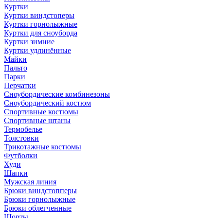
Куртки
Куртки виндстоперы
Куртки горнолыжные
Куртки для сноуборда
Куртки зимние
Куртки удлинённые
Майки
Пальто
Парки
Перчатки
Сноубордические комбинезоны
Сноубордический костюм
Спортивные костюмы
Спортивные штаны
Термобелье
Толстовки
Трикотажные костюмы
Футболки
Худи
Шапки
Мужская линия
Брюки виндстопперы
Брюки горнолыжные
Брюки облегченные
Шорты