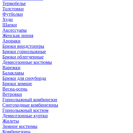
Термобелье
Толстовки
Футболки
Худи
Шапки
Аксессуары
Женская линия
Анораки
Брюки виндстоперы
Брюки горнолыжные
Брюки облегченные
Демисезонные костюмы
Варежки
Балаклавы
Брюки для сноуборда
Брюки зимние
Весна-осень
Ветровки
Горнолыжный комбинезон
Снегоходные комбинезоны
Горнолыжный костюм
Демисезонные куртки
Жилеты
Зимние костюмы
Комбинезоны