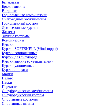
Балаклавы
Брюки зимние
Ветровки
Горнолыжные комбинезоны
Снегоходные комбинезоны
Горнолыжный костюм
Демисезонные куртки
Жилеты
Зимние костюмы
Комбинезоны
Куртки
Куртки SOFTSHELL (Windstopper)
Куртки горнолыжные
Куртки для сноуборда
Куртки зимние (с утеплителем)
Куртки удлиненные
Куртки-анораки
Майки
Пальто
Парки
Перчатки
Сноубордические комбинезоны
Сноубордический костюм
Спортивные костюмы
Спортивные штаны