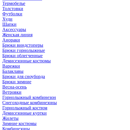
Термобелье
Толстовки
Футболки
Худи
Шапки
Аксессуары
Женская линия
Анораки
Брюки виндстоперы
Брюки горнолыжные
Брюки облегченные
Демисезонные костюмы
Варежки
Балаклавы
Брюки для сноуборда
Брюки зимние
Весна-осень
Ветровки
Горнолыжный комбинезон
Снегоходные комбинезоны
Горнолыжный костюм
Демисезонные куртки
Жилеты
Зимние костюмы
Комбинезоны