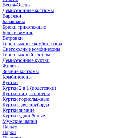
Весна-Осень
Демисезонные костюмы
Варежки
Балаклавы
Брюки трикотажные
Брюки зимние
Ветровки
Горнолыжные комбинезоны
Снегоходные комбинезоны
Горнолыжный костюм
Демисезонные куртки
Жилеты
Зимние костюмы
Комбинезоны
Куртки
Куртки 2 в 1 (подстежки)
Куртки виндстопперы
Куртки горнолыжные
Куртки для сноуборда
Куртки зимние
Куртки удлинённые
Мужские шапки
Пальто
Парки
Перчатки