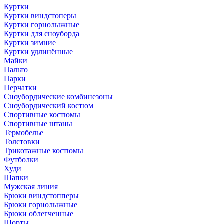
Куртки
Куртки виндстоперы
Куртки горнолыжные
Куртки для сноуборда
Куртки зимние
Куртки удлинённые
Майки
Пальто
Парки
Перчатки
Сноубордические комбинезоны
Сноубордический костюм
Спортивные костюмы
Спортивные штаны
Термобелье
Толстовки
Трикотажные костюмы
Футболки
Худи
Шапки
Мужская линия
Брюки виндстопперы
Брюки горнолыжные
Брюки облегченные
Шорты