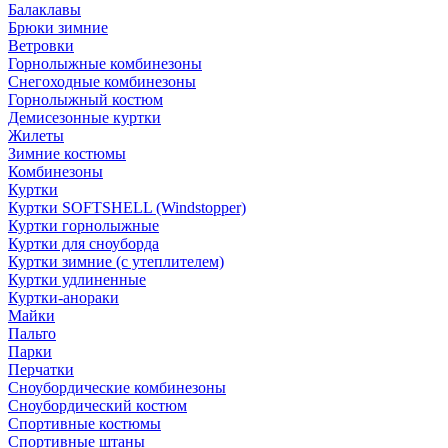
Балаклавы
Брюки зимние
Ветровки
Горнолыжные комбинезоны
Снегоходные комбинезоны
Горнолыжный костюм
Демисезонные куртки
Жилеты
Зимние костюмы
Комбинезоны
Куртки
Куртки SOFTSHELL (Windstopper)
Куртки горнолыжные
Куртки для сноуборда
Куртки зимние (с утеплителем)
Куртки удлиненные
Куртки-анораки
Майки
Пальто
Парки
Перчатки
Сноубордические комбинезоны
Сноубордический костюм
Спортивные костюмы
Спортивные штаны