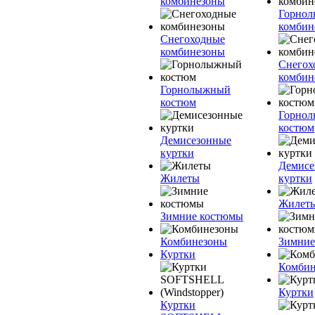
комбинезоны
Горно
комбин
Снегоходные
комбинезоны
Снегох
комбин
Горнолыжный
костюм
Горно
костюм
Демисезонные
куртки
Демисе
Жилеты
куртки
Жилет
Зимние костюмы
Комбинезоны
Зимние
Куртки
Комбин
Куртки
Куртки