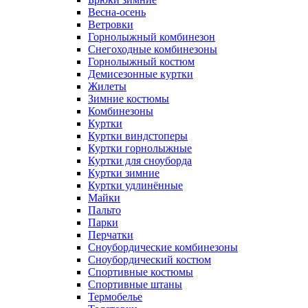
Весна-осень
Ветровки
Горнолыжный комбинезон
Снегоходные комбинезоны
Горнолыжный костюм
Демисезонные куртки
Жилеты
Зимние костюмы
Комбинезоны
Куртки
Куртки виндстоперы
Куртки горнолыжные
Куртки для сноуборда
Куртки зимние
Куртки удлинённые
Майки
Пальто
Парки
Перчатки
Сноубордические комбинезоны
Сноубордический костюм
Спортивные костюмы
Спортивные штаны
Термобелье