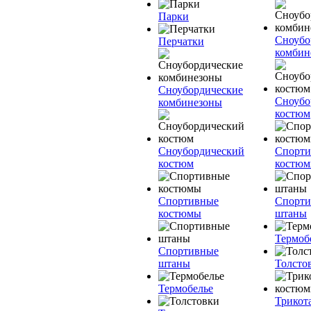
Парки
Сноубо
Перчатки
комбин
Сноубордические
Сноубо
комбинезоны
костюм
Сноубордический
Спорт
костюм
костю
Спортивные
Спорт
костюмы
штаны
Термоб
Спортивные
штаны
Толсто
Термобелье
Трикот