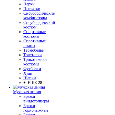
Парки
Перчатки
Сноубордические
комбинезоны
Сноубордический
костюм
Спортивные
костюмы
Спортивные
штаны
Термобелье
Толстовки
Трикотажные
костюмы
Футболки
Худи
Шапки
+ ЕЩЕ 28
Мужская линия
Брюки
виндстопперы
Брюки
горнолыжные
Брюки