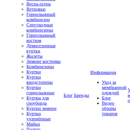
Весна-осень
Ветровки
Горнолыжный
комбинезон
Снегоходные
комбинезоны
Горнолыжный
костюм
Демисезонные
куртки
Жилеты
Зимние костюмы
Комбинезоны
Куртки
Информация
Куртки
виндстоперы
Уход за
Куртки
мембранной
У
горнолыжные
одеждой
Блог
Бренды
Куртки для
Блог
сноуборда
Видео
Куртки зимние
обзоры
Куртки
товаров
удлинённые
Майки
Пальто