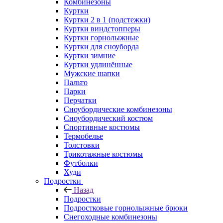
Комбинезоны
Куртки
Куртки 2 в 1 (подстежки)
Куртки виндстопперы
Куртки горнолыжные
Куртки для сноуборда
Куртки зимние
Куртки удлинённые
Мужские шапки
Пальто
Парки
Перчатки
Сноубордические комбинезоны
Сноубордический костюм
Спортивные костюмы
Термобелье
Толстовки
Трикотажные костюмы
Футболки
Худи
Подростки
Назад
Подростки
Подростковые горнолыжные брюки
Снегоходные комбинезоны