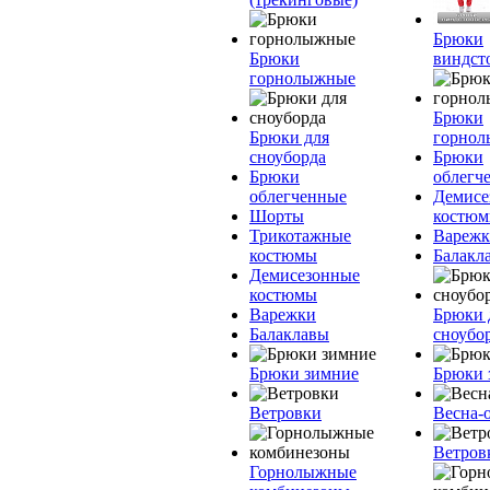
Брюки
Брюки
виндст
горнолыжные
Брюки
Брюки для
горно
сноуборда
Брюки
Брюки
облегч
облегченные
Демисе
Шорты
костю
Трикотажные
Вареж
костюмы
Балакл
Демисезонные
костюмы
Варежки
Брюки 
Балаклавы
сноубо
Брюки зимние
Брюки 
Ветровки
Весна-
Ветров
Горнолыжные