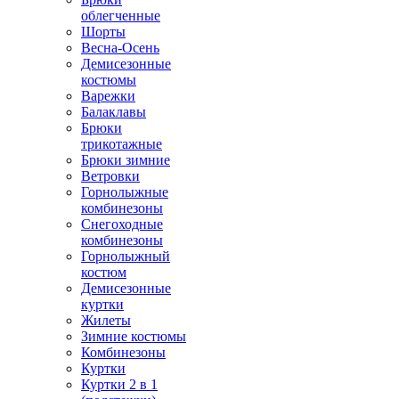
облегченные
Шорты
Весна-Осень
Демисезонные
костюмы
Варежки
Балаклавы
Брюки
трикотажные
Брюки зимние
Ветровки
Горнолыжные
комбинезоны
Снегоходные
комбинезоны
Горнолыжный
костюм
Демисезонные
куртки
Жилеты
Зимние костюмы
Комбинезоны
Куртки
Куртки 2 в 1