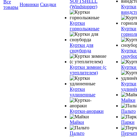
SOFTSHELL
Все
Новинки
Скидки
(Windstopper)
Куртки
товары
виндст
Куртки
горнолыжные
Куртки
горно
Куртки для
сноуборда
Куртки
сноубо
Куртки зимние (с
Куртки
утеплителем)
Куртки
Куртки
удлинё
удлиненные
Майки
Куртки-анораки
Пальто
Майки
Парки
Пальто
Перчат