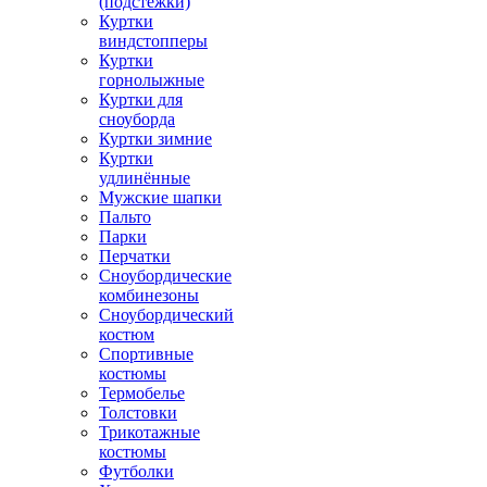
(подстежки)
Куртки
виндстопперы
Куртки
горнолыжные
Куртки для
сноуборда
Куртки зимние
Куртки
удлинённые
Мужские шапки
Пальто
Парки
Перчатки
Сноубордические
комбинезоны
Сноубордический
костюм
Спортивные
костюмы
Термобелье
Толстовки
Трикотажные
костюмы
Футболки