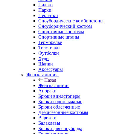
Пальто
Парки
Перчатки
Сноубордические комбинезоны
Сноубордический костюм
Спортивные костюмы
Спортивные штаны
Термобелье
Толстовки
Футболки
Худи
Шапки
Аксессуары
Женская линия
Назад
Женская линия
Анораки
Брюки виндстоперы
Брюки горнолыжные
Брюки облегченные
Демисезонные костюмы
Варежки
Балаклавы
Брюки для сноуборда
Брюки зимние