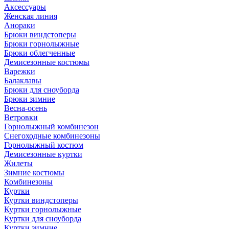
Аксессуары
Женская линия
Анораки
Брюки виндстоперы
Брюки горнолыжные
Брюки облегченные
Демисезонные костюмы
Варежки
Балаклавы
Брюки для сноуборда
Брюки зимние
Весна-осень
Ветровки
Горнолыжный комбинезон
Снегоходные комбинезоны
Горнолыжный костюм
Демисезонные куртки
Жилеты
Зимние костюмы
Комбинезоны
Куртки
Куртки виндстоперы
Куртки горнолыжные
Куртки для сноуборда
Куртки зимние