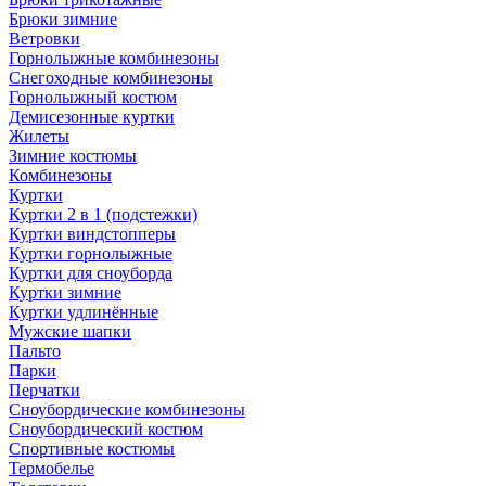
Брюки зимние
Ветровки
Горнолыжные комбинезоны
Снегоходные комбинезоны
Горнолыжный костюм
Демисезонные куртки
Жилеты
Зимние костюмы
Комбинезоны
Куртки
Куртки 2 в 1 (подстежки)
Куртки виндстопперы
Куртки горнолыжные
Куртки для сноуборда
Куртки зимние
Куртки удлинённые
Мужские шапки
Пальто
Парки
Перчатки
Сноубордические комбинезоны
Сноубордический костюм
Спортивные костюмы
Термобелье