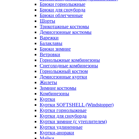
Брюки горнолыжные
Брюки для сноуборда
Брюки облегченные
Шорты
Трикотажные костюмы
Демисезонные костюмы
Варежки
Балаклавы
Брюки зимние
Ветровки
Горнолыжные комбинезоны
Снегоходные комбинезоны
Горнолыжный костюм
Демисезонные куртки
Жилеты
Зимние костюмы
Комбинезоны
Куртки
Куртки SOFTSHELL (Windstopper)
Куртки горнолыжные
Куртки для сноуборда
Куртки зимние (с утеплителем)
Куртки удлиненные
Куртки-анораки
Майки