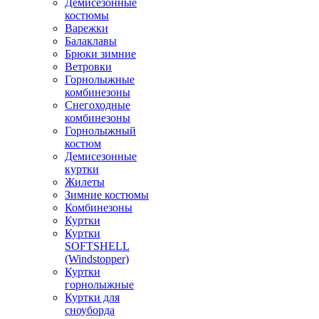
Демисезонные
костюмы
Варежки
Балаклавы
Брюки зимние
Ветровки
Горнолыжные
комбинезоны
Снегоходные
комбинезоны
Горнолыжный
костюм
Демисезонные
куртки
Жилеты
Зимние костюмы
Комбинезоны
Куртки
Куртки
SOFTSHELL
(Windstopper)
Куртки
горнолыжные
Куртки для
сноуборда