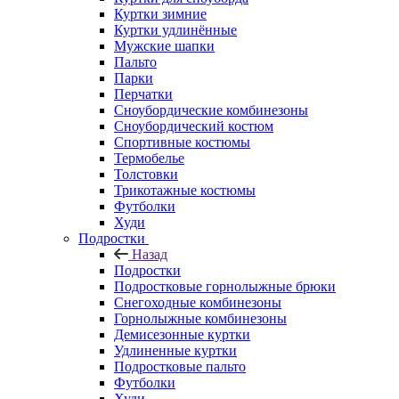
Куртки зимние
Куртки удлинённые
Мужские шапки
Пальто
Парки
Перчатки
Сноубордические комбинезоны
Сноубордический костюм
Спортивные костюмы
Термобелье
Толстовки
Трикотажные костюмы
Футболки
Худи
Подростки
Назад
Подростки
Подростковые горнолыжные брюки
Снегоходные комбинезоны
Горнолыжные комбинезоны
Демисезонные куртки
Удлиненные куртки
Подростковые пальто
Футболки
Худи