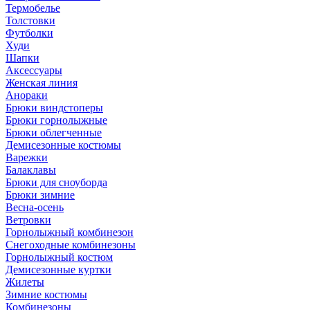
Термобелье
Толстовки
Футболки
Худи
Шапки
Аксессуары
Женская линия
Анораки
Брюки виндстоперы
Брюки горнолыжные
Брюки облегченные
Демисезонные костюмы
Варежки
Балаклавы
Брюки для сноуборда
Брюки зимние
Весна-осень
Ветровки
Горнолыжный комбинезон
Снегоходные комбинезоны
Горнолыжный костюм
Демисезонные куртки
Жилеты
Зимние костюмы
Комбинезоны