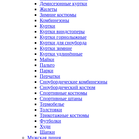
Демисезонные куртки
Жилеты
Зимние костюмы
Комбинезоны
Куртки
Куртки виндстоперы
Куртки горнолыжные
Куртки для сноуборда
Куртки зимние
Куртки удлинённые
Майки
Пальто
Парки
Перчатки
Сноубордические комбинезоны
Сноубордический костюм
Спортивные костюмы
Спортивные штаны
Термобелье
Толстовки
Трикотажные костюмы
Футболки
Худи
Шапки
Мужская линия