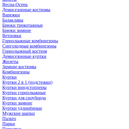
Весна-Осень
Демисезонные костюмы
Варежки
Балаклавы
Брюки трикотажные
Брюки зимние
Ветровки
Горнолыжные комбинезоны
Снегоходные комбинезоны
Горнолыжный костюм
Демисезонные куртки
Жилеты
Зимние костюмы
Комбинезоны
Куртки
Куртки 2 в 1 (подстежки)
Куртки виндстопперы
Куртки горнолыжные
Куртки для сноуборда
Куртки зимние
Куртки удлинённые
Мужские шапки
Пальто
Парки
Перчатки