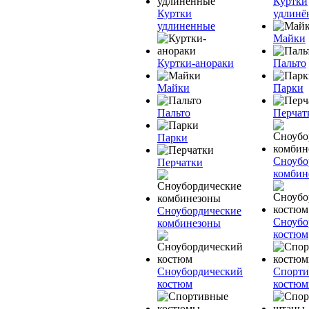
Куртки
Куртки
удлинё
удлиненные
Майки
Куртки-анораки
Пальто
Майки
Парки
Пальто
Перчат
Парки
Сноубо
Перчатки
комбин
Сноубордические
Сноубо
комбинезоны
костюм
Сноубордический
Спорт
костюм
костю