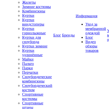
Жилеты
Зимние костюмы
Комбинезоны
Куртки
Информация
Куртки
виндстоперы
Уход за
Куртки
мембранной
У
горнолыжные
одеждой
Блог
Бренды
Куртки для
Блог
сноуборда
Видео
Куртки зимние
обзоры
Куртки
товаров
удлинённые
Майки
Пальто
Парки
Перчатки
Сноубордические
комбинезоны
Сноубордический
костюм
Спортивные
костюмы
Спортивные
штаны