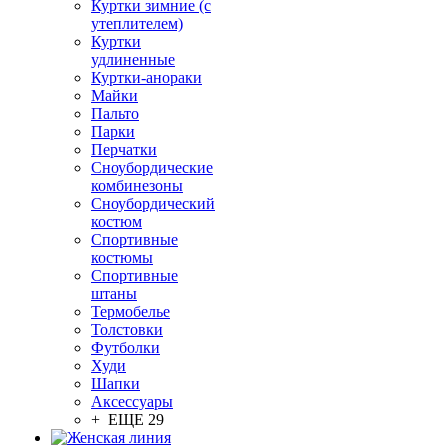
Куртки зимние (с
утеплителем)
Куртки
удлиненные
Куртки-анораки
Майки
Пальто
Парки
Перчатки
Сноубордические
комбинезоны
Сноубордический
костюм
Спортивные
костюмы
Спортивные
штаны
Термобелье
Толстовки
Футболки
Худи
Шапки
Аксессуары
+ ЕЩЕ 29