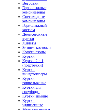
Ветровки
Горнолыжные
комбинезоны
Снегоходные
комбинезоны
Горнолыжный
костюм
Демисезонные
куртки
Жилеты
Зимние костюмы
Комбинезоны
Куртки
Куртки 2 в 1
(подстежки)
Куртки
виндстопперы
Куртки
горнолыжные
Куртки для
сноуборда
Куртки зимние
Куртки
удлинённые
Мужские шапки