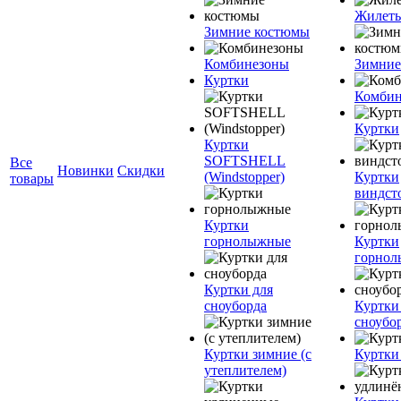
Жилет
Зимние костюмы
Комбинезоны
Зимние
Куртки
Комбин
Куртки
Куртки
SOFTSHELL
Все
Новинки
Скидки
(Windstopper)
Куртки
товары
виндст
Куртки
горнолыжные
Куртки
горно
Куртки для
сноуборда
Куртки
сноубо
Куртки зимние (с
Куртки
утеплителем)