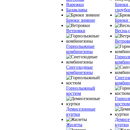
Варежки
Брюки 
Балаклавы
сноубо
Брюки зимние
Брюки 
Ветровки
Весна-
Ветров
Горнолыжные
комбинезоны
Горно
комбин
Снегоходные
комбинезоны
Снегох
комбин
Горнолыжный
костюм
Горно
костюм
Демисезонные
куртки
Демисе
Жилеты
куртки