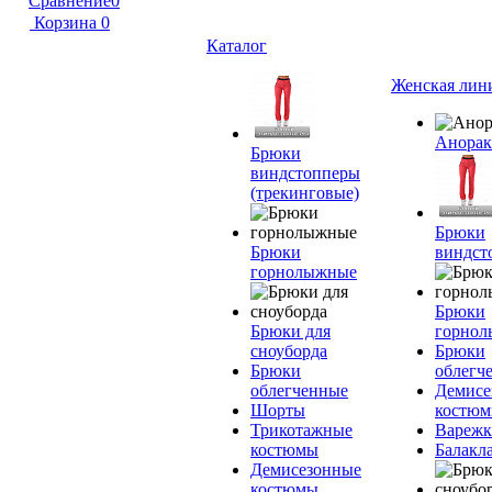
Сравнение
0
Корзина
0
Каталог
Женская лин
Анора
Брюки
виндстопперы
(трекинговые)
Брюки
Брюки
виндст
горнолыжные
Брюки
Брюки для
горно
сноуборда
Брюки
Брюки
облегч
облегченные
Демисе
Шорты
костю
Трикотажные
Вареж
костюмы
Балакл
Демисезонные
костюмы