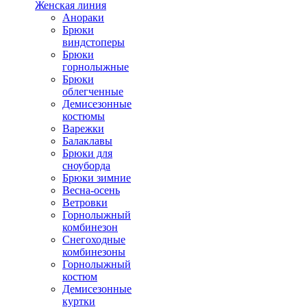
Женская линия
Анораки
Брюки
виндстоперы
Брюки
горнолыжные
Брюки
облегченные
Демисезонные
костюмы
Варежки
Балаклавы
Брюки для
сноуборда
Брюки зимние
Весна-осень
Ветровки
Горнолыжный
комбинезон
Снегоходные
комбинезоны
Горнолыжный
костюм
Демисезонные
куртки