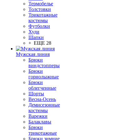
Термобелье
Толстовки
Трикотажные
костюмы
Футболки
Худи
Шапки
+ ЕЩЕ 28
Мужская линия
Брюки
виндстопперы
Брюки
горнолыжные
Брюки
облегченные
Шорты
Весна-Осень
Демисезонные
костюмы
Варежки
Балаклавы
Брюки
трикотажные
Брюки зимние