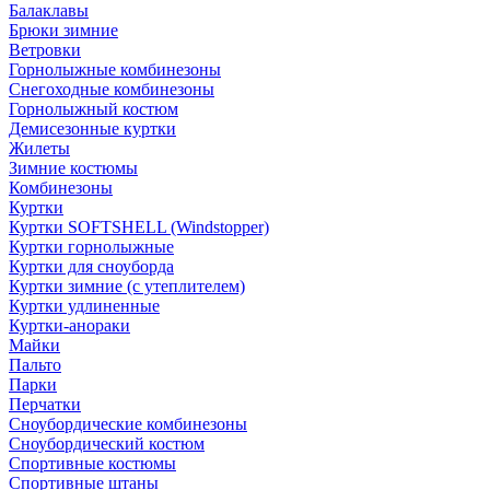
Балаклавы
Брюки зимние
Ветровки
Горнолыжные комбинезоны
Снегоходные комбинезоны
Горнолыжный костюм
Демисезонные куртки
Жилеты
Зимние костюмы
Комбинезоны
Куртки
Куртки SOFTSHELL (Windstopper)
Куртки горнолыжные
Куртки для сноуборда
Куртки зимние (с утеплителем)
Куртки удлиненные
Куртки-анораки
Майки
Пальто
Парки
Перчатки
Сноубордические комбинезоны
Сноубордический костюм
Спортивные костюмы
Спортивные штаны