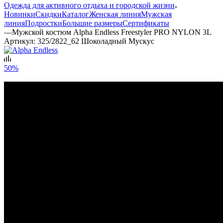
Одежда для активного отдыха и городской жизни
Новинки
Скидки
Каталог
Женская линия
Мужская
линия
Подростки
Большие размеры
Сертификаты
—
Мужской костюм Alpha Endless Freestyler PRO NYLON 3L
Артикул:
325/2822_62 Шоколадный Мускус
50%