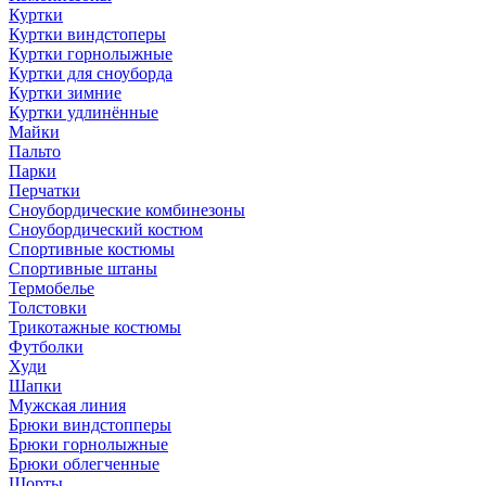
Куртки
Куртки виндстоперы
Куртки горнолыжные
Куртки для сноуборда
Куртки зимние
Куртки удлинённые
Майки
Пальто
Парки
Перчатки
Сноубордические комбинезоны
Сноубордический костюм
Спортивные костюмы
Спортивные штаны
Термобелье
Толстовки
Трикотажные костюмы
Футболки
Худи
Шапки
Мужская линия
Брюки виндстопперы
Брюки горнолыжные
Брюки облегченные
Шорты