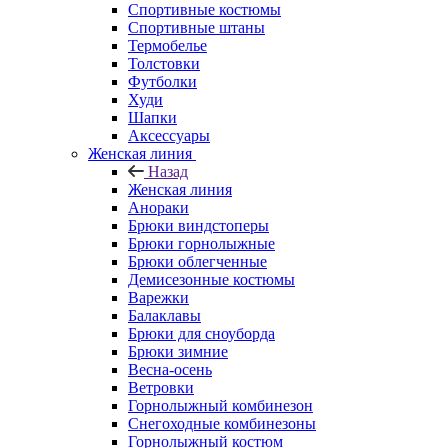
Спортивные костюмы
Спортивные штаны
Термобелье
Толстовки
Футболки
Худи
Шапки
Аксессуары
Женская линия
Назад
Женская линия
Анораки
Брюки виндстоперы
Брюки горнолыжные
Брюки облегченные
Демисезонные костюмы
Варежки
Балаклавы
Брюки для сноуборда
Брюки зимние
Весна-осень
Ветровки
Горнолыжный комбинезон
Снегоходные комбинезоны
Горнолыжный костюм