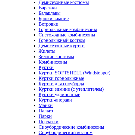
Демисезонные костюмы
Варежки
Балаклавы
Брюки зимние
Ветровки
Горнолыжные комбинезоны
Снегоходные комбинезоны
Горнолыжный костюм
Демисезонные куртки
Жилеты
Зимние костюмы
Комбинезоны
Куртки
Куртки SOFTSHELL (Windstopper)
Куртки горнолыжные
Куртки для сноуборда
Куртки зимние (с утеплителем)
Куртки удлиненные
Куртки-анораки
Майки
Пальто
Парки
Перчатки
Сноубордические комбинезоны
Сноубордический костюм