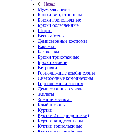
Назад
Мужская линия
Брюки виндстопперы
Брюки горнолыжные
Брюки облегченные
Шорты
Весна-Осень
Демисезонные костюмы
Варежки
Балаклавы
Брюки трикотажные
Брюки зимние
Ветровки
Горнолыжные комбинезоны
Снегоходные комбинезоны
Горнолыжный костюм
Демисезонные куртки
Жилеты
Зимние костюмы
Комбинезоны
Куртки
Куртки 2 в 1 (подстежки)
Куртки виндстопперы
Куртки горнолыжные
Куртки для сноуборда