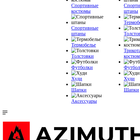
Спортивные
Спорт
костюмы
штаны
Термоб
Спортивные
штаны
Толсто
Термобелье
Трикот
Толстовки
костю
Футболки
Футбол
Худи
Худи
Шапки
Шапки
Аксессуары