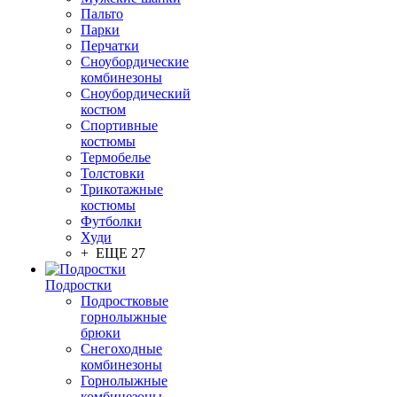
Пальто
Парки
Перчатки
Сноубордические
комбинезоны
Сноубордический
костюм
Спортивные
костюмы
Термобелье
Толстовки
Трикотажные
костюмы
Футболки
Худи
+ ЕЩЕ 27
Подростки
Подростковые
горнолыжные
брюки
Снегоходные
комбинезоны
Горнолыжные
комбинезоны