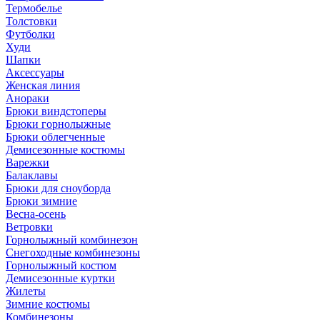
Термобелье
Толстовки
Футболки
Худи
Шапки
Аксессуары
Женская линия
Анораки
Брюки виндстоперы
Брюки горнолыжные
Брюки облегченные
Демисезонные костюмы
Варежки
Балаклавы
Брюки для сноуборда
Брюки зимние
Весна-осень
Ветровки
Горнолыжный комбинезон
Снегоходные комбинезоны
Горнолыжный костюм
Демисезонные куртки
Жилеты
Зимние костюмы
Комбинезоны