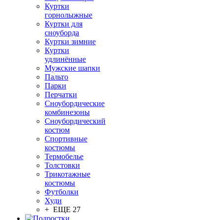
Куртки
горнолыжные
Куртки для
сноуборда
Куртки зимние
Куртки
удлинённые
Мужские шапки
Пальто
Парки
Перчатки
Сноубордические
комбинезоны
Сноубордический
костюм
Спортивные
костюмы
Термобелье
Толстовки
Трикотажные
костюмы
Футболки
Худи
+ ЕЩЕ 27