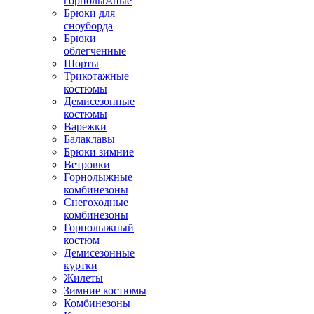
горнолыжные
Брюки для
сноуборда
Брюки
облегченные
Шорты
Трикотажные
костюмы
Демисезонные
костюмы
Варежки
Балаклавы
Брюки зимние
Ветровки
Горнолыжные
комбинезоны
Снегоходные
комбинезоны
Горнолыжный
костюм
Демисезонные
куртки
Жилеты
Зимние костюмы
Комбинезоны