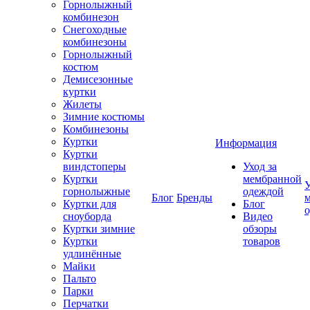
Горнолыжный
комбинезон
Снегоходные
комбинезоны
Горнолыжный
костюм
Демисезонные
куртки
Жилеты
Зимние костюмы
Комбинезоны
Куртки
Информация
Куртки
виндстоперы
Уход за
Куртки
мембранной
У
горнолыжные
одеждой
Блог
Бренды
Куртки для
Блог
сноуборда
Видео
Куртки зимние
обзоры
Куртки
товаров
удлинённые
Майки
Пальто
Парки
Перчатки