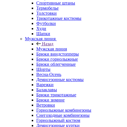
Спортивные штаны
Термобелье
Толстовки
Трикотажные костюмы
Футболки
Худи
Шапки
Мужская линия
Назад
Мужская линия
Брюки виндстопперы
Брюки горнолыжные
Брюки облегченные
Шорты
Весна-Осень
Демисезонные костюмы
Варежки
Балаклавы
Брюки трикотажные
Брюки зимние
Ветровки
Горнолыжные комбинезоны
Снегоходные комбинезоны
Горнолыжный костюм
Демисезонные куртки