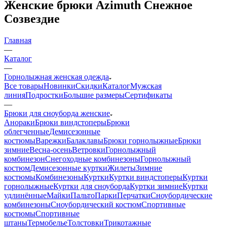
Женские брюки Azimuth Снежное
Созвездие
Главная
—
Каталог
—
Горнолыжная женская одежда
Все товары
Новинки
Скидки
Каталог
Мужская
линия
Подростки
Большие размеры
Сертификаты
—
Брюки для сноуборда женские
Анораки
Брюки виндстоперы
Брюки
облегченные
Демисезонные
костюмы
Варежки
Балаклавы
Брюки горнолыжные
Брюки
зимние
Весна-осень
Ветровки
Горнолыжный
комбинезон
Снегоходные комбинезоны
Горнолыжный
костюм
Демисезонные куртки
Жилеты
Зимние
костюмы
Комбинезоны
Куртки
Куртки виндстоперы
Куртки
горнолыжные
Куртки для сноуборда
Куртки зимние
Куртки
удлинённые
Майки
Пальто
Парки
Перчатки
Сноубордические
комбинезоны
Сноубордический костюм
Спортивные
костюмы
Спортивные
штаны
Термобелье
Толстовки
Трикотажные