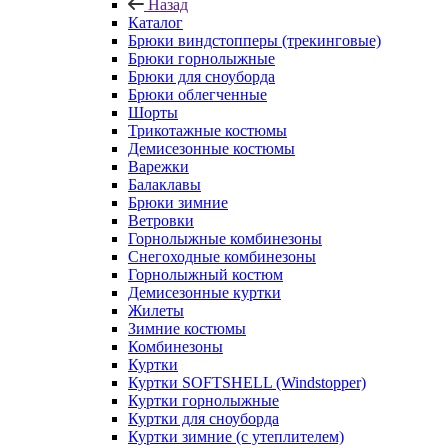
Назад
Каталог
Брюки виндстопперы (трекинговые)
Брюки горнолыжные
Брюки для сноуборда
Брюки облегченные
Шорты
Трикотажные костюмы
Демисезонные костюмы
Варежки
Балаклавы
Брюки зимние
Ветровки
Горнолыжные комбинезоны
Снегоходные комбинезоны
Горнолыжный костюм
Демисезонные куртки
Жилеты
Зимние костюмы
Комбинезоны
Куртки
Куртки SOFTSHELL (Windstopper)
Куртки горнолыжные
Куртки для сноуборда
Куртки зимние (с утеплителем)