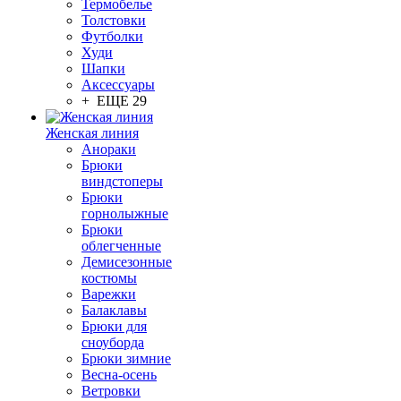
Термобелье
Толстовки
Футболки
Худи
Шапки
Аксессуары
+ ЕЩЕ 29
Женская линия
Анораки
Брюки
виндстоперы
Брюки
горнолыжные
Брюки
облегченные
Демисезонные
костюмы
Варежки
Балаклавы
Брюки для
сноуборда
Брюки зимние
Весна-осень
Ветровки