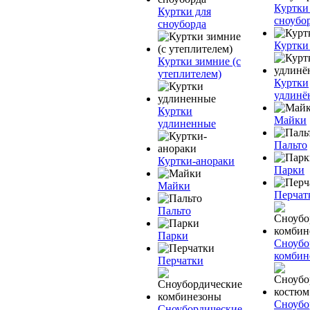
Куртки
Куртки для
сноубо
сноуборда
Куртки
Куртки зимние (с
утеплителем)
Куртки
удлинё
Куртки
Майки
удлиненные
Пальто
Куртки-анораки
Парки
Майки
Перчат
Пальто
Парки
Сноубо
комбин
Перчатки
Сноубо
Сноубордические