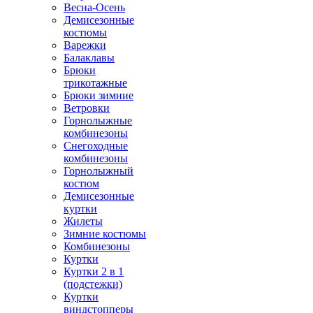
Весна-Осень
Демисезонные
костюмы
Варежки
Балаклавы
Брюки
трикотажные
Брюки зимние
Ветровки
Горнолыжные
комбинезоны
Снегоходные
комбинезоны
Горнолыжный
костюм
Демисезонные
куртки
Жилеты
Зимние костюмы
Комбинезоны
Куртки
Куртки 2 в 1
(подстежки)
Куртки
виндстопперы