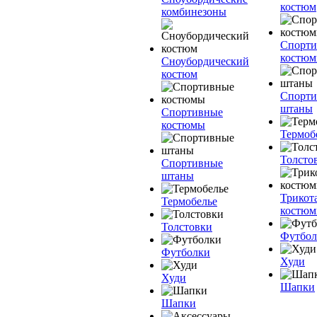
костюм
комбинезоны
Спорт
костю
Сноубордический
костюм
Спорт
штаны
Спортивные
костюмы
Термоб
Толсто
Спортивные
штаны
Трикот
Термобелье
костю
Толстовки
Футбол
Футболки
Худи
Худи
Шапки
Шапки