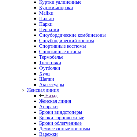
Куртки удлиненные
Куртки-анораки
Майки
Пальто
Парки
Перчатки
Сноубордические комбинезоны
Сноубордический костюм
Спортивные костюмы
Спортивные штаны
Термобелье
Толстовки
Футболки
Худи
Шапки
Аксессуары
Женская линия
Назад
Женская линия
Анораки
Брюки виндстоперы
Брюки горнолыжные
Брюки облегченные
Демисезонные костюмы
Варежки