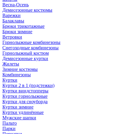
Весна-Осень
Демисезонные костюмы
Варежки
Балаклавы
Брюки трикотажные
Брюки зимние
Ветровки
Горнолыжные комбинезоны
Снегоходные комбинезоны
Горнолыжный костюм
Демисезонные куртки
Жилеты
Зимние костюмы
Комбинезоны
Куртки
Куртки 2 в 1 (подстежки)
Куртки виндстопперы
Куртки горнолыжные
Куртки для сноуборда
Куртки зимние
Куртки удлинённые
Мужские шапки
Пальто
Парки
Перчатки