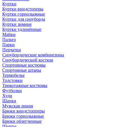
Куртки
Куртки виндстоперы
Куртки горнолыжные
Куртки для сноуборда
Куртки зимние
Куртки удлинённые
Майки
Пальто
Парки
Перчатки
Сноубордические комбинезоны
Сноубордический костюм
Спортивные костюмы
Спортивные штаны
Термобелье
Толстовки
Трикотажные костюмы
Футболки
Худи
Шапки
Мужская линия
Брюки виндстопперы
Брюки горнолыжные
Брюки облегченные
Шорты