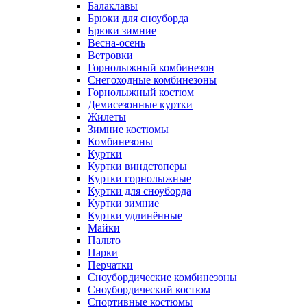
Балаклавы
Брюки для сноуборда
Брюки зимние
Весна-осень
Ветровки
Горнолыжный комбинезон
Снегоходные комбинезоны
Горнолыжный костюм
Демисезонные куртки
Жилеты
Зимние костюмы
Комбинезоны
Куртки
Куртки виндстоперы
Куртки горнолыжные
Куртки для сноуборда
Куртки зимние
Куртки удлинённые
Майки
Пальто
Парки
Перчатки
Сноубордические комбинезоны
Сноубордический костюм
Спортивные костюмы