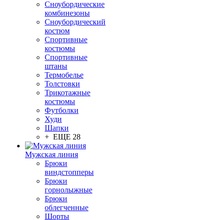
Сноубордические
комбинезоны
Сноубордический
костюм
Спортивные
костюмы
Спортивные
штаны
Термобелье
Толстовки
Трикотажные
костюмы
Футболки
Худи
Шапки
+ ЕЩЕ 28
Мужская линия
Брюки
виндстопперы
Брюки
горнолыжные
Брюки
облегченные
Шорты