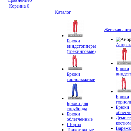
Сравнение
0
Корзина
0
Каталог
Женская лин
Брюки
Анора
виндстопперы
(трекинговые)
Брюки
виндст
Брюки
горнолыжные
Брюки
горно
Брюки для
Брюки
сноуборда
облегч
Брюки
Демисе
облегченные
костю
Шорты
Вареж
Трикотажные