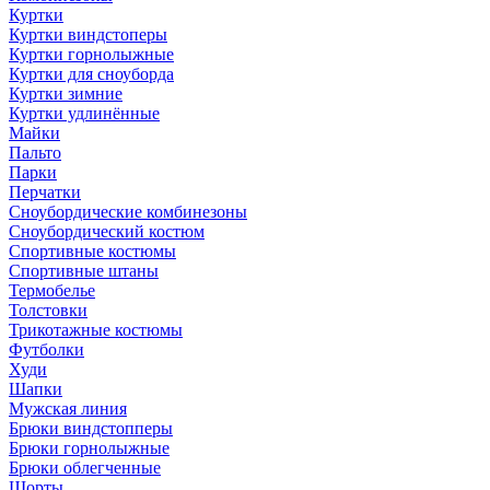
Куртки
Куртки виндстоперы
Куртки горнолыжные
Куртки для сноуборда
Куртки зимние
Куртки удлинённые
Майки
Пальто
Парки
Перчатки
Сноубордические комбинезоны
Сноубордический костюм
Спортивные костюмы
Спортивные штаны
Термобелье
Толстовки
Трикотажные костюмы
Футболки
Худи
Шапки
Мужская линия
Брюки виндстопперы
Брюки горнолыжные
Брюки облегченные
Шорты