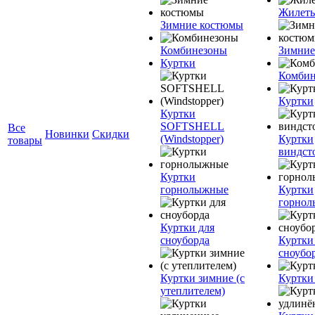
Жилет
Зимние костюмы
Комбинезоны
Зимние
Куртки
Комбин
Куртки
Куртки
SOFTSHELL
Все
Новинки
Скидки
(Windstopper)
Куртки
товары
виндст
Куртки
горнолыжные
Куртки
горно
Куртки для
сноуборда
Куртки
сноубо
Куртки зимние (с
Куртки
утеплителем)