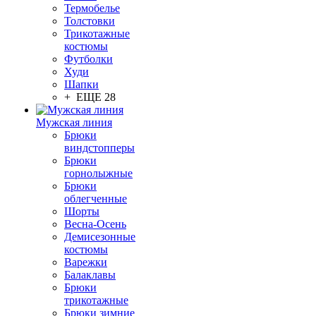
Термобелье
Толстовки
Трикотажные
костюмы
Футболки
Худи
Шапки
+ ЕЩЕ 28
Мужская линия
Брюки
виндстопперы
Брюки
горнолыжные
Брюки
облегченные
Шорты
Весна-Осень
Демисезонные
костюмы
Варежки
Балаклавы
Брюки
трикотажные
Брюки зимние