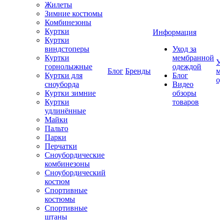
Жилеты
Зимние костюмы
Комбинезоны
Куртки
Информация
Куртки
виндстоперы
Уход за
Куртки
мембранной
У
горнолыжные
одеждой
Блог
Бренды
Куртки для
Блог
сноуборда
Видео
Куртки зимние
обзоры
Куртки
товаров
удлинённые
Майки
Пальто
Парки
Перчатки
Сноубордические
комбинезоны
Сноубордический
костюм
Спортивные
костюмы
Спортивные
штаны