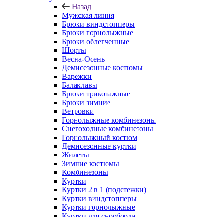
Назад
Мужская линия
Брюки виндстопперы
Брюки горнолыжные
Брюки облегченные
Шорты
Весна-Осень
Демисезонные костюмы
Варежки
Балаклавы
Брюки трикотажные
Брюки зимние
Ветровки
Горнолыжные комбинезоны
Снегоходные комбинезоны
Горнолыжный костюм
Демисезонные куртки
Жилеты
Зимние костюмы
Комбинезоны
Куртки
Куртки 2 в 1 (подстежки)
Куртки виндстопперы
Куртки горнолыжные
Куртки для сноуборда