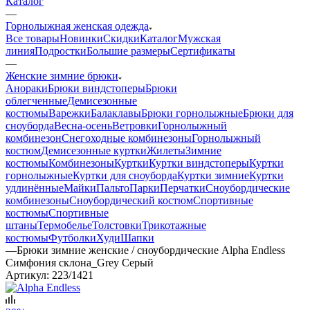
Каталог
—
Горнолыжная женская одежда
Все товары
Новинки
Скидки
Каталог
Мужская
линия
Подростки
Большие размеры
Сертификаты
—
Женские зимние брюки
Анораки
Брюки виндстоперы
Брюки
облегченные
Демисезонные
костюмы
Варежки
Балаклавы
Брюки горнолыжные
Брюки для
сноуборда
Весна-осень
Ветровки
Горнолыжный
комбинезон
Снегоходные комбинезоны
Горнолыжный
костюм
Демисезонные куртки
Жилеты
Зимние
костюмы
Комбинезоны
Куртки
Куртки виндстоперы
Куртки
горнолыжные
Куртки для сноуборда
Куртки зимние
Куртки
удлинённые
Майки
Пальто
Парки
Перчатки
Сноубордические
комбинезоны
Сноубордический костюм
Спортивные
костюмы
Спортивные
штаны
Термобелье
Толстовки
Трикотажные
костюмы
Футболки
Худи
Шапки
—
Брюки зимние женские / сноубордические Alpha Endless
Симфония склона_Grey Серый
Артикул:
223/1421