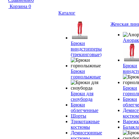
Сравнение
0
Корзина
0
Каталог
Женская лин
Анора
Брюки
виндстопперы
(трекинговые)
Брюки
Брюки
виндст
горнолыжные
Брюки
Брюки для
горно
сноуборда
Брюки
Брюки
облегч
облегченные
Демисе
Шорты
костю
Трикотажные
Вареж
костюмы
Балакл
Демисезонные
костюмы