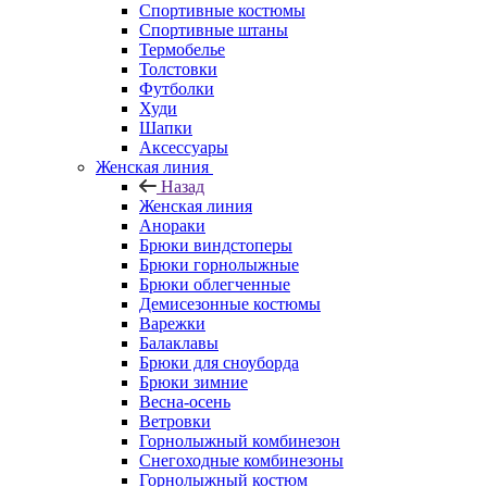
Спортивные костюмы
Спортивные штаны
Термобелье
Толстовки
Футболки
Худи
Шапки
Аксессуары
Женская линия
Назад
Женская линия
Анораки
Брюки виндстоперы
Брюки горнолыжные
Брюки облегченные
Демисезонные костюмы
Варежки
Балаклавы
Брюки для сноуборда
Брюки зимние
Весна-осень
Ветровки
Горнолыжный комбинезон
Снегоходные комбинезоны
Горнолыжный костюм