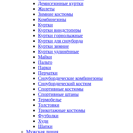
Демисезонные куртки
Жилеты
Зимние костюмы
Комбинезоны
Куртки
Куртки виндстоперы
Куртки горнолыжные
Куртки для сноуборда
Куртки зимние
Куртки удлинённые
Майки
Пальто
Парки
Перчатки
Сноубордические комбинезоны
Сноубордический костюм
Спортивные костюмы
Спортивные штаны
Термобелье
Толстовки
Трикотажные костюмы
Футболки
Худи
Шапки
Мужская линия