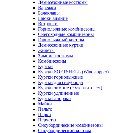
Демисезонные костюмы
Варежки
Балаклавы
Брюки зимние
Ветровки
Горнолыжные комбинезоны
Снегоходные комбинезоны
Горнолыжный костюм
Демисезонные куртки
Жилеты
Зимние костюмы
Комбинезоны
Куртки
Куртки SOFTSHELL (Windstopper)
Куртки горнолыжные
Куртки для сноуборда
Куртки зимние (с утеплителем)
Куртки удлиненные
Куртки-анораки
Майки
Пальто
Парки
Перчатки
Сноубордические комбинезоны
Сноубордический костюм