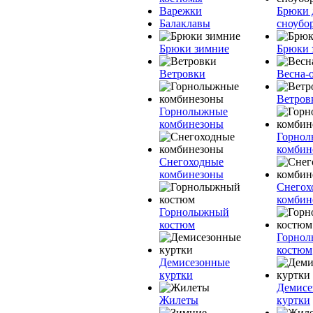
Варежки
Брюки 
Балаклавы
сноубо
Брюки зимние
Брюки 
Ветровки
Весна-
Ветров
Горнолыжные
комбинезоны
Горно
комбин
Снегоходные
комбинезоны
Снегох
комбин
Горнолыжный
костюм
Горно
костюм
Демисезонные
куртки
Демисе
Жилеты
куртки