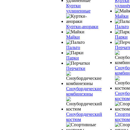
Куртки
Куртки
удлинё
удлиненные
Майки
Куртки-анораки
Пальто
Майки
Парки
Пальто
Перчат
Парки
Сноубо
Перчатки
комбин
Сноубордические
Сноубо
комбинезоны
костюм
Сноубордический
Спорт
костюм
костю