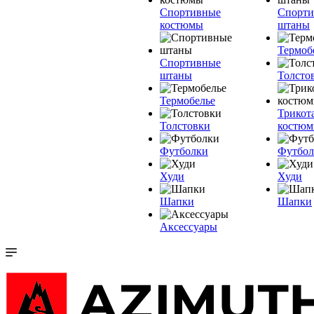
Спортивные
Спорт
костюмы
штаны
Термоб
Спортивные
штаны
Толсто
Термобелье
Трикот
Толстовки
костю
Футболки
Футбол
Худи
Худи
Шапки
Шапки
Аксессуары