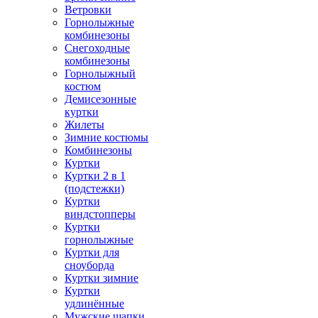
Ветровки
Горнолыжные
комбинезоны
Снегоходные
комбинезоны
Горнолыжный
костюм
Демисезонные
куртки
Жилеты
Зимние костюмы
Комбинезоны
Куртки
Куртки 2 в 1
(подстежки)
Куртки
виндстопперы
Куртки
горнолыжные
Куртки для
сноуборда
Куртки зимние
Куртки
удлинённые
Мужские шапки