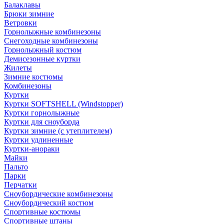
Балаклавы
Брюки зимние
Ветровки
Горнолыжные комбинезоны
Снегоходные комбинезоны
Горнолыжный костюм
Демисезонные куртки
Жилеты
Зимние костюмы
Комбинезоны
Куртки
Куртки SOFTSHELL (Windstopper)
Куртки горнолыжные
Куртки для сноуборда
Куртки зимние (с утеплителем)
Куртки удлиненные
Куртки-анораки
Майки
Пальто
Парки
Перчатки
Сноубордические комбинезоны
Сноубордический костюм
Спортивные костюмы
Спортивные штаны