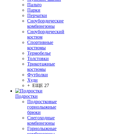
Пальто
Парки
Перчатки
Сноубордические
комбинезоны
Сноубордический
костюм
Спортивные
костюмы
Термобелье
Толстовки
Трикотажные
костюмы
Футболки
Худи
+ ЕЩЕ 27
Подростки
Подростковые
горнолыжные
брюки
Снегоходные
комбинезоны
Горнолыжные
комбинезоны