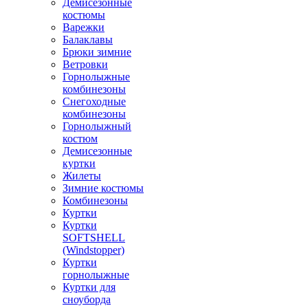
Демисезонные
костюмы
Варежки
Балаклавы
Брюки зимние
Ветровки
Горнолыжные
комбинезоны
Снегоходные
комбинезоны
Горнолыжный
костюм
Демисезонные
куртки
Жилеты
Зимние костюмы
Комбинезоны
Куртки
Куртки
SOFTSHELL
(Windstopper)
Куртки
горнолыжные
Куртки для
сноуборда