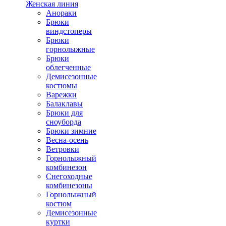
Женская линия
Анораки
Брюки
виндстоперы
Брюки
горнолыжные
Брюки
облегченные
Демисезонные
костюмы
Варежки
Балаклавы
Брюки для
сноуборда
Брюки зимние
Весна-осень
Ветровки
Горнолыжный
комбинезон
Снегоходные
комбинезоны
Горнолыжный
костюм
Демисезонные
куртки