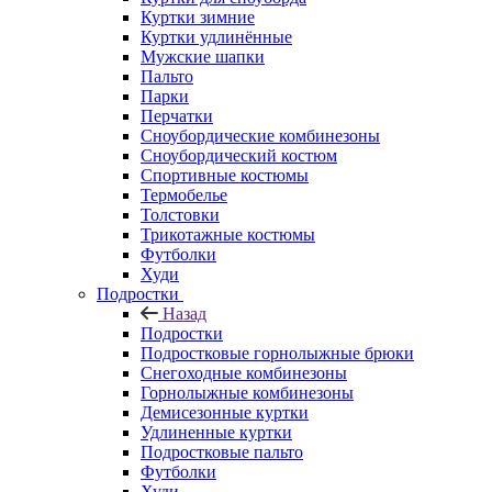
Куртки зимние
Куртки удлинённые
Мужские шапки
Пальто
Парки
Перчатки
Сноубордические комбинезоны
Сноубордический костюм
Спортивные костюмы
Термобелье
Толстовки
Трикотажные костюмы
Футболки
Худи
Подростки
Назад
Подростки
Подростковые горнолыжные брюки
Снегоходные комбинезоны
Горнолыжные комбинезоны
Демисезонные куртки
Удлиненные куртки
Подростковые пальто
Футболки
Худи