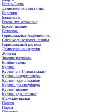
Весна-Осень
Демисезонные костюмы
Варежки
Балаклавы
Брюки трикотажные
Брюки зимние
Ветровки
Горнолыжные комбинезоны
Снегоходные комбинезоны
Горнолыжный костюм
Демисезонные куртки
Жилеты
Зимние костюмы
Комбинезоны
Куртки
Куртки 2 в 1 (подстежки)
Куртки виндстопперы
Куртки горнолыжные
Куртки для сноуборда
Куртки зимние
Куртки удлинённые
Мужские шапки
Пальто
Парки
Перчатки