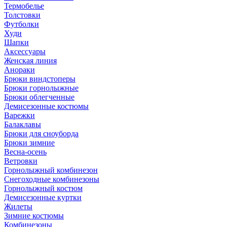
Термобелье
Толстовки
Футболки
Худи
Шапки
Аксессуары
Женская линия
Анораки
Брюки виндстоперы
Брюки горнолыжные
Брюки облегченные
Демисезонные костюмы
Варежки
Балаклавы
Брюки для сноуборда
Брюки зимние
Весна-осень
Ветровки
Горнолыжный комбинезон
Снегоходные комбинезоны
Горнолыжный костюм
Демисезонные куртки
Жилеты
Зимние костюмы
Комбинезоны