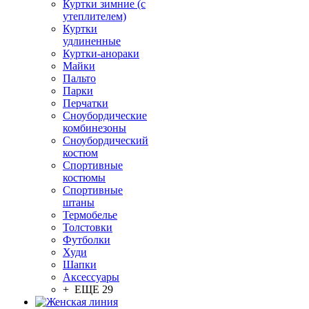
Куртки зимние (с
утеплителем)
Куртки
удлиненные
Куртки-анораки
Майки
Пальто
Парки
Перчатки
Сноубордические
комбинезоны
Сноубордический
костюм
Спортивные
костюмы
Спортивные
штаны
Термобелье
Толстовки
Футболки
Худи
Шапки
Аксессуары
+ ЕЩЕ 29