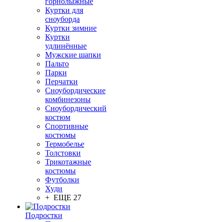
горнолыжные
Куртки для
сноуборда
Куртки зимние
Куртки
удлинённые
Мужские шапки
Пальто
Парки
Перчатки
Сноубордические
комбинезоны
Сноубордический
костюм
Спортивные
костюмы
Термобелье
Толстовки
Трикотажные
костюмы
Футболки
Худи
+ ЕЩЕ 27
Подростки