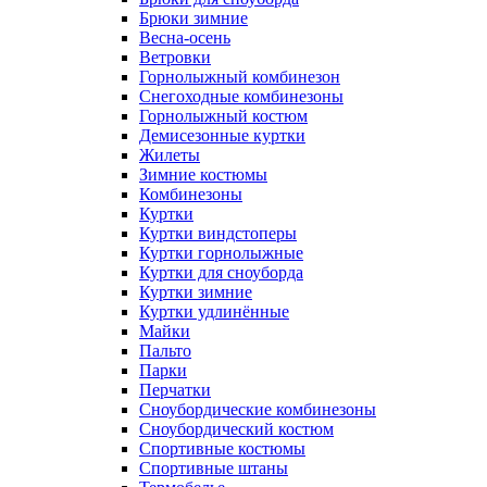
Брюки зимние
Весна-осень
Ветровки
Горнолыжный комбинезон
Снегоходные комбинезоны
Горнолыжный костюм
Демисезонные куртки
Жилеты
Зимние костюмы
Комбинезоны
Куртки
Куртки виндстоперы
Куртки горнолыжные
Куртки для сноуборда
Куртки зимние
Куртки удлинённые
Майки
Пальто
Парки
Перчатки
Сноубордические комбинезоны
Сноубордический костюм
Спортивные костюмы
Спортивные штаны