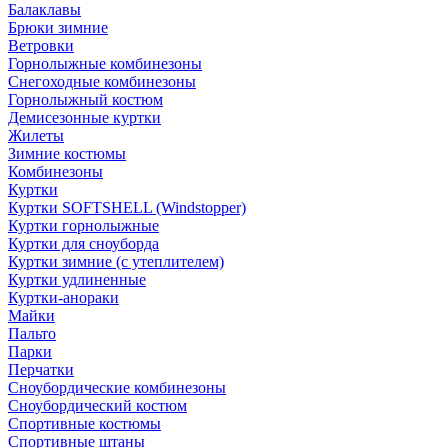
Балаклавы
Брюки зимние
Ветровки
Горнолыжные комбинезоны
Снегоходные комбинезоны
Горнолыжный костюм
Демисезонные куртки
Жилеты
Зимние костюмы
Комбинезоны
Куртки
Куртки SOFTSHELL (Windstopper)
Куртки горнолыжные
Куртки для сноуборда
Куртки зимние (с утеплителем)
Куртки удлиненные
Куртки-анораки
Майки
Пальто
Парки
Перчатки
Сноубордические комбинезоны
Сноубордический костюм
Спортивные костюмы
Спортивные штаны