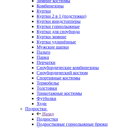
Зимние костюмы
Комбинезоны
Куртки
Куртки 2 в 1 (подстежки)
Куртки виндстопперы
Куртки горнолыжные
Куртки для сноуборда
Куртки зимние
Куртки удлинённые
Мужские шапки
Пальто
Парки
Перчатки
Сноубордические комбинезоны
Сноубордический костюм
Спортивные костюмы
Термобелье
Толстовки
Трикотажные костюмы
Футболки
Худи
Подростки
Назад
Подростки
Подростковые горнолыжные брюки