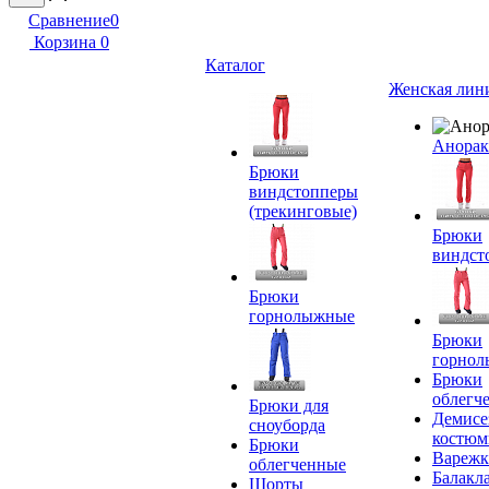
Сравнение
0
Корзина
0
Каталог
Женская лин
Анора
Брюки
виндстопперы
(трекинговые)
Брюки
виндст
Брюки
горнолыжные
Брюки
горно
Брюки
облегч
Брюки для
Демисе
сноуборда
костю
Брюки
Вареж
облегченные
Балакл
Шорты