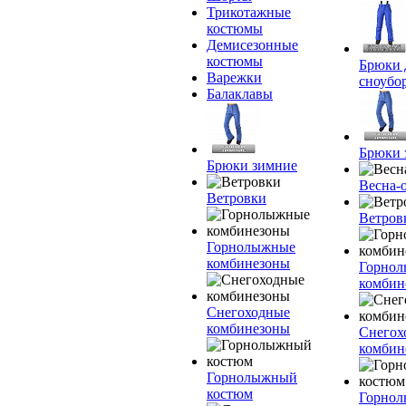
Трикотажные
костюмы
Демисезонные
костюмы
Брюки 
Варежки
сноубо
Балаклавы
Брюки 
Брюки зимние
Весна-
Ветровки
Ветров
Горнолыжные
комбинезоны
Горно
комбин
Снегоходные
комбинезоны
Снегох
комбин
Горнолыжный
костюм
Горно