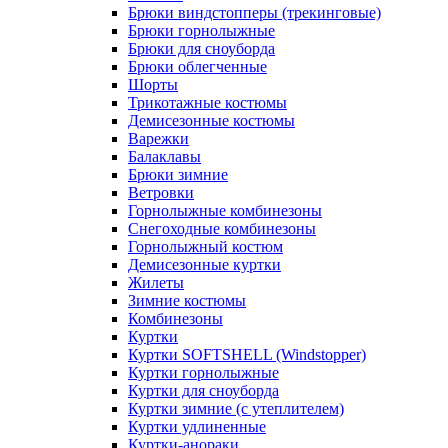
Брюки виндстопперы (трекинговые)
Брюки горнолыжные
Брюки для сноуборда
Брюки облегченные
Шорты
Трикотажные костюмы
Демисезонные костюмы
Варежки
Балаклавы
Брюки зимние
Ветровки
Горнолыжные комбинезоны
Снегоходные комбинезоны
Горнолыжный костюм
Демисезонные куртки
Жилеты
Зимние костюмы
Комбинезоны
Куртки
Куртки SOFTSHELL (Windstopper)
Куртки горнолыжные
Куртки для сноуборда
Куртки зимние (с утеплителем)
Куртки удлиненные
Куртки-анораки