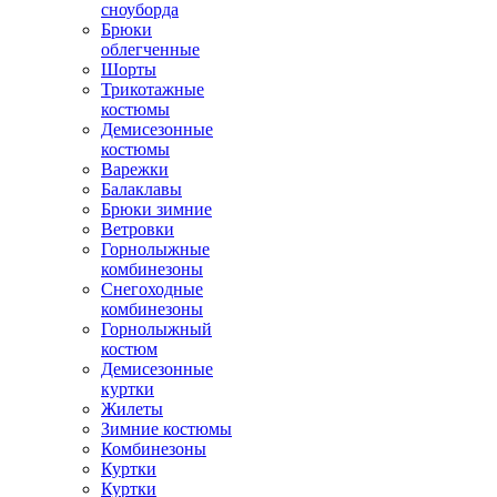
сноуборда
Брюки
облегченные
Шорты
Трикотажные
костюмы
Демисезонные
костюмы
Варежки
Балаклавы
Брюки зимние
Ветровки
Горнолыжные
комбинезоны
Снегоходные
комбинезоны
Горнолыжный
костюм
Демисезонные
куртки
Жилеты
Зимние костюмы
Комбинезоны
Куртки
Куртки