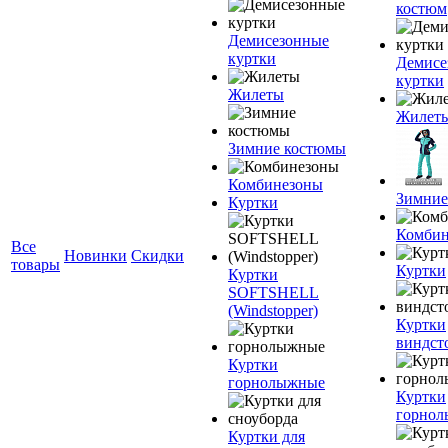
костюм
Демисезонные
куртки
Демисе
куртки
Жилеты
Жилет
Зимние костюмы
Комбинезоны
Зимние
Куртки
Комбин
Все
Новинки
Скидки
товары
Куртки
Куртки
SOFTSHELL
(Windstopper)
Куртки
виндст
Куртки
горнолыжные
Куртки
горно
Куртки для