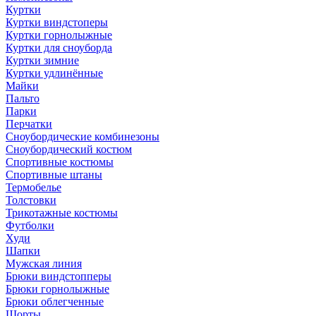
Куртки
Куртки виндстоперы
Куртки горнолыжные
Куртки для сноуборда
Куртки зимние
Куртки удлинённые
Майки
Пальто
Парки
Перчатки
Сноубордические комбинезоны
Сноубордический костюм
Спортивные костюмы
Спортивные штаны
Термобелье
Толстовки
Трикотажные костюмы
Футболки
Худи
Шапки
Мужская линия
Брюки виндстопперы
Брюки горнолыжные
Брюки облегченные
Шорты