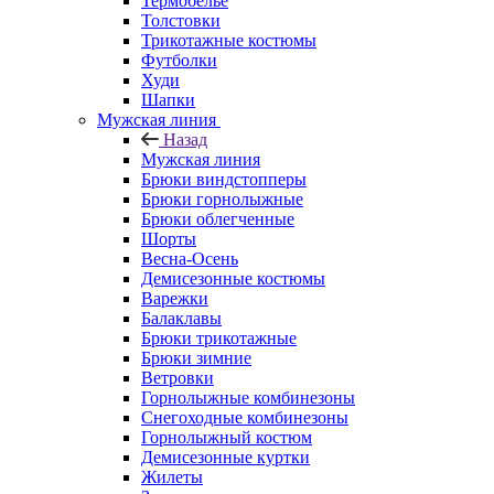
Термобелье
Толстовки
Трикотажные костюмы
Футболки
Худи
Шапки
Мужская линия
Назад
Мужская линия
Брюки виндстопперы
Брюки горнолыжные
Брюки облегченные
Шорты
Весна-Осень
Демисезонные костюмы
Варежки
Балаклавы
Брюки трикотажные
Брюки зимние
Ветровки
Горнолыжные комбинезоны
Снегоходные комбинезоны
Горнолыжный костюм
Демисезонные куртки
Жилеты