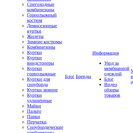
Снегоходные
комбинезоны
Горнолыжный
костюм
Демисезонные
куртки
Жилеты
Зимние костюмы
Комбинезоны
Куртки
Информация
Куртки
виндстоперы
Уход за
Куртки
мембранной
У
горнолыжные
одеждой
Блог
Бренды
Куртки для
Блог
сноуборда
Видео
Куртки зимние
обзоры
Куртки
товаров
удлинённые
Майки
Пальто
Парки
Перчатки
Сноубордические
комбинезоны