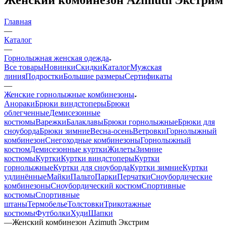
Главная
—
Каталог
—
Горнолыжная женская одежда
Все товары
Новинки
Скидки
Каталог
Мужская
линия
Подростки
Большие размеры
Сертификаты
—
Женские горнолыжные комбинезоны
Анораки
Брюки виндстоперы
Брюки
облегченные
Демисезонные
костюмы
Варежки
Балаклавы
Брюки горнолыжные
Брюки для
сноуборда
Брюки зимние
Весна-осень
Ветровки
Горнолыжный
комбинезон
Снегоходные комбинезоны
Горнолыжный
костюм
Демисезонные куртки
Жилеты
Зимние
костюмы
Куртки
Куртки виндстоперы
Куртки
горнолыжные
Куртки для сноуборда
Куртки зимние
Куртки
удлинённые
Майки
Пальто
Парки
Перчатки
Сноубордические
комбинезоны
Сноубордический костюм
Спортивные
костюмы
Спортивные
штаны
Термобелье
Толстовки
Трикотажные
костюмы
Футболки
Худи
Шапки
—
Женский комбинезон Azimuth Экстрим