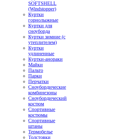
SOFTSHELL
(Windstopper)
Куртки
горнолыжные
Куртки для
сноуборда
Куртки зимние (с
утеплителем)
Куртки
удлиненные
Куртки-анораки
Майки
Пальто
Парки
Перчатки
Сноубордические
комбинезоны
Сноубордический
костюм
Спортивные
костюмы
Спортивные
штаны
Термобелье
Толстовки