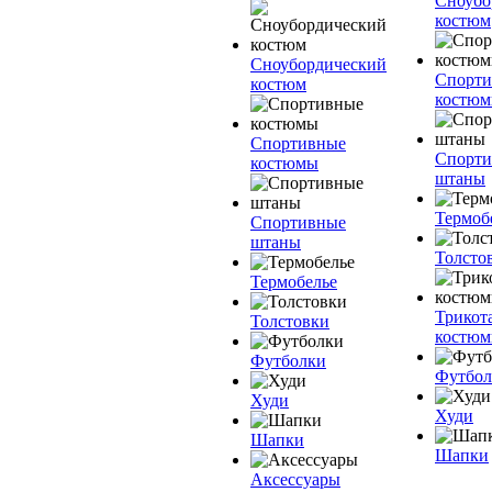
Сноубо
костюм
Сноубордический
Спорт
костюм
костю
Спортивные
Спорт
костюмы
штаны
Термоб
Спортивные
штаны
Толсто
Термобелье
Трикот
Толстовки
костю
Футболки
Футбол
Худи
Худи
Шапки
Шапки
Аксессуары