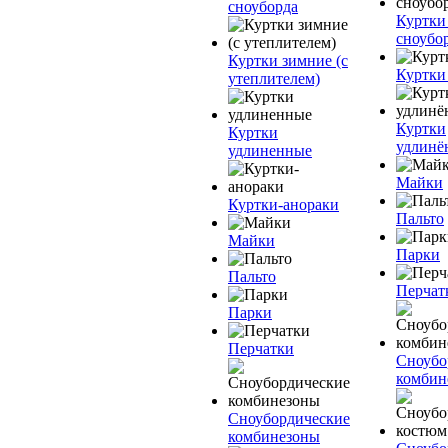
сноуборда
Куртки
сноубо
Куртки зимние (с
Куртки
утеплителем)
Куртки
Куртки
удлинё
удлиненные
Майки
Куртки-анораки
Пальто
Майки
Парки
Пальто
Перчат
Парки
Перчатки
Сноубо
комбин
Сноубордические
комбинезоны