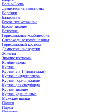
Весна-Осень
Демисезонные костюмы
Варежки
Балаклавы
Брюки трикотажные
Брюки зимние
Ветровки
Горнолыжные комбинезоны
Снегоходные комбинезоны
Горнолыжный костюм
Демисезонные куртки
Жилеты
Зимние костюмы
Комбинезоны
Куртки
Куртки 2 в 1 (подстежки)
Куртки виндстопперы
Куртки горнолыжные
Куртки для сноуборда
Куртки зимние
Куртки удлинённые
Мужские шапки
Пальто
Парки
Перчатки