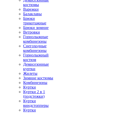
Демисезонные
костюмы
Варежки
Балаклавы
Брюки
трикотажные
Брюки зимние
Ветровки
Горнолыжные
комбинезоны
Снегоходные
комбинезоны
Горнолыжный
костюм
Демисезонные
куртки
Жилеты
Зимние костюмы
Комбинезоны
Куртки
Куртки 2 в 1
(подстежки)
Куртки
виндстопперы
Куртки