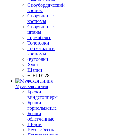
Сноубордический
костюм
Спортивные
костюмы
Спортивные
штаны
Термобелье
Толстовки
Трикотажные
костюмы
Футболки
Худи
Шапки
+ ЕЩЕ 28
Мужская линия
Брюки
виндстопперы
Брюки
горнолыжные
Брюки
облегченные
Шорты
Весна-Осень