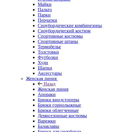
Майки
Пальто
Парки
Перчатки
Сноубордические комбинезоны
Сноубордический костюм
Спортивные костюмы
Спортивные штаны
Термобелье
Толстовки
Футболки
Худи
Шапки
Аксессуары
Женская линия
Назад
Женская линия
Анораки
Брюки виндстоперы
Брюки горнолыжные
Брюки облегченные
Демисезонные костюмы
Варежки
Балаклавы
Брюки для сноуборда