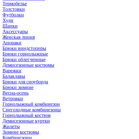
Термобелье
Толстовки
Футболки
Худи
Шапки
Аксессуары
Женская линия
Анораки
Брюки виндстоперы
Брюки горнолыжные
Брюки облегченные
Демисезонные костюмы
Варежки
Балаклавы
Брюки для сноуборда
Брюки зимние
Весна-осень
Ветровки
Горнолыжный комбинезон
Снегоходные комбинезоны
Горнолыжный костюм
Демисезонные куртки
Жилеты
Зимние костюмы
Комбинезоны