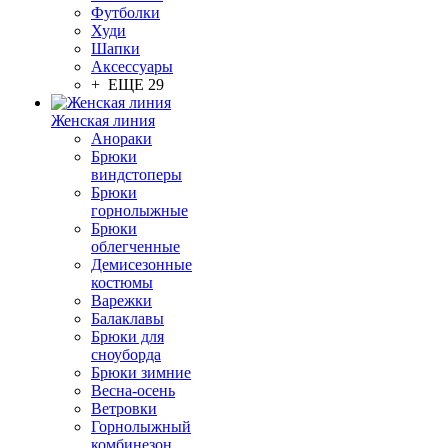
Футболки
Худи
Шапки
Аксессуары
+ ЕЩЕ 29
Женская линия
Анораки
Брюки
виндстоперы
Брюки
горнолыжные
Брюки
облегченные
Демисезонные
костюмы
Варежки
Балаклавы
Брюки для
сноуборда
Брюки зимние
Весна-осень
Ветровки
Горнолыжный
комбинезон