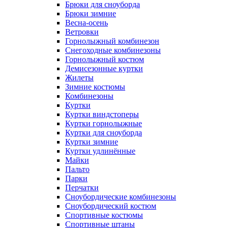
Брюки для сноуборда
Брюки зимние
Весна-осень
Ветровки
Горнолыжный комбинезон
Снегоходные комбинезоны
Горнолыжный костюм
Демисезонные куртки
Жилеты
Зимние костюмы
Комбинезоны
Куртки
Куртки виндстоперы
Куртки горнолыжные
Куртки для сноуборда
Куртки зимние
Куртки удлинённые
Майки
Пальто
Парки
Перчатки
Сноубордические комбинезоны
Сноубордический костюм
Спортивные костюмы
Спортивные штаны