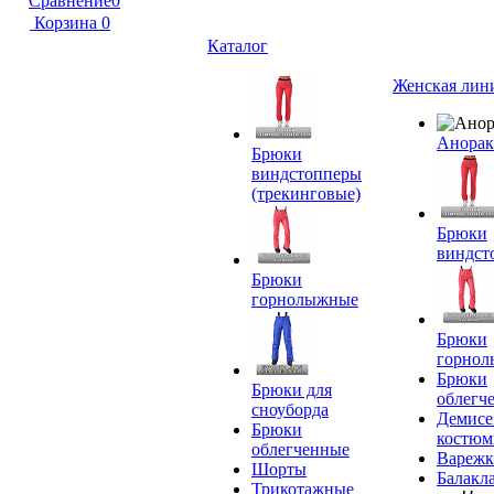
Сравнение
0
Корзина
0
Каталог
Женская лин
Анора
Брюки
виндстопперы
(трекинговые)
Брюки
виндст
Брюки
горнолыжные
Брюки
горно
Брюки
Брюки для
облегч
сноуборда
Демисе
Брюки
костю
облегченные
Вареж
Шорты
Балакл
Трикотажные