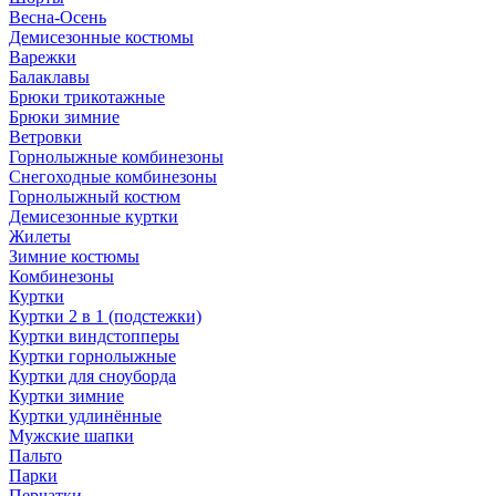
Весна-Осень
Демисезонные костюмы
Варежки
Балаклавы
Брюки трикотажные
Брюки зимние
Ветровки
Горнолыжные комбинезоны
Снегоходные комбинезоны
Горнолыжный костюм
Демисезонные куртки
Жилеты
Зимние костюмы
Комбинезоны
Куртки
Куртки 2 в 1 (подстежки)
Куртки виндстопперы
Куртки горнолыжные
Куртки для сноуборда
Куртки зимние
Куртки удлинённые
Мужские шапки
Пальто
Парки
Перчатки