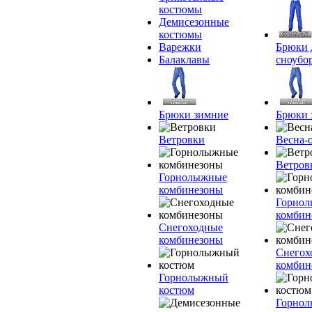
костюмы
Демисезонные
костюмы
Варежки
Брюки 
Балаклавы
сноубо
Брюки зимние
Брюки 
Ветровки
Весна-
Ветров
Горнолыжные
комбинезоны
Горно
комбин
Снегоходные
комбинезоны
Снегох
комбин
Горнолыжный
костюм
Горно