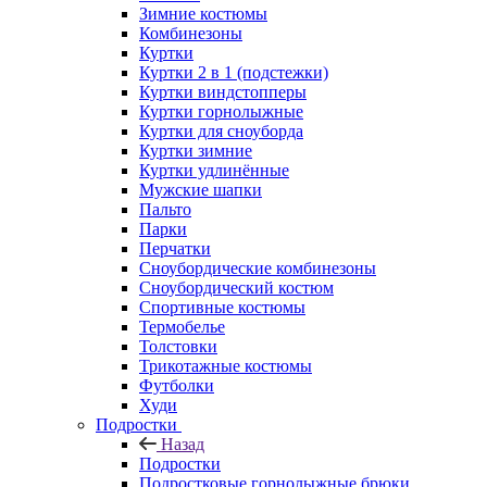
Зимние костюмы
Комбинезоны
Куртки
Куртки 2 в 1 (подстежки)
Куртки виндстопперы
Куртки горнолыжные
Куртки для сноуборда
Куртки зимние
Куртки удлинённые
Мужские шапки
Пальто
Парки
Перчатки
Сноубордические комбинезоны
Сноубордический костюм
Спортивные костюмы
Термобелье
Толстовки
Трикотажные костюмы
Футболки
Худи
Подростки
Назад
Подростки
Подростковые горнолыжные брюки