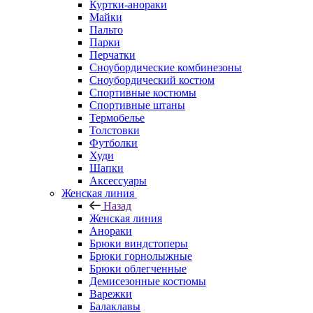
Куртки-анораки
Майки
Пальто
Парки
Перчатки
Сноубордические комбинезоны
Сноубордический костюм
Спортивные костюмы
Спортивные штаны
Термобелье
Толстовки
Футболки
Худи
Шапки
Аксессуары
Женская линия
Назад
Женская линия
Анораки
Брюки виндстоперы
Брюки горнолыжные
Брюки облегченные
Демисезонные костюмы
Варежки
Балаклавы