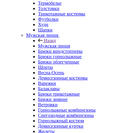
Термобелье
Толстовки
Трикотажные костюмы
Футболки
Худи
Шапки
Мужская линия
Назад
Мужская линия
Брюки виндстопперы
Брюки горнолыжные
Брюки облегченные
Шорты
Весна-Осень
Демисезонные костюмы
Варежки
Балаклавы
Брюки трикотажные
Брюки зимние
Ветровки
Горнолыжные комбинезоны
Снегоходные комбинезоны
Горнолыжный костюм
Демисезонные куртки
Жилеты