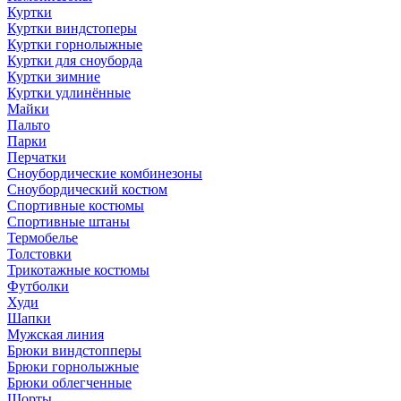
Куртки
Куртки виндстоперы
Куртки горнолыжные
Куртки для сноуборда
Куртки зимние
Куртки удлинённые
Майки
Пальто
Парки
Перчатки
Сноубордические комбинезоны
Сноубордический костюм
Спортивные костюмы
Спортивные штаны
Термобелье
Толстовки
Трикотажные костюмы
Футболки
Худи
Шапки
Мужская линия
Брюки виндстопперы
Брюки горнолыжные
Брюки облегченные
Шорты