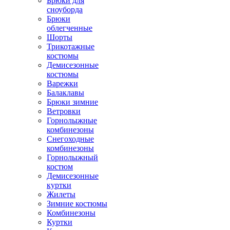
Брюки для
сноуборда
Брюки
облегченные
Шорты
Трикотажные
костюмы
Демисезонные
костюмы
Варежки
Балаклавы
Брюки зимние
Ветровки
Горнолыжные
комбинезоны
Снегоходные
комбинезоны
Горнолыжный
костюм
Демисезонные
куртки
Жилеты
Зимние костюмы
Комбинезоны
Куртки