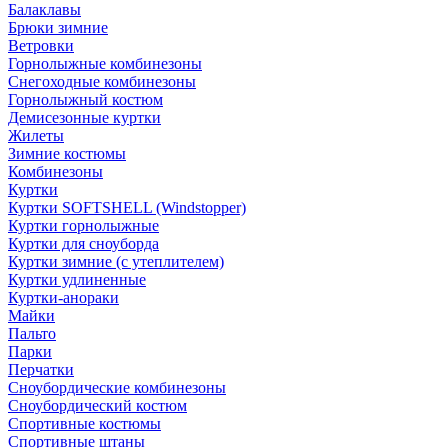
Балаклавы
Брюки зимние
Ветровки
Горнолыжные комбинезоны
Снегоходные комбинезоны
Горнолыжный костюм
Демисезонные куртки
Жилеты
Зимние костюмы
Комбинезоны
Куртки
Куртки SOFTSHELL (Windstopper)
Куртки горнолыжные
Куртки для сноуборда
Куртки зимние (с утеплителем)
Куртки удлиненные
Куртки-анораки
Майки
Пальто
Парки
Перчатки
Сноубордические комбинезоны
Сноубордический костюм
Спортивные костюмы
Спортивные штаны