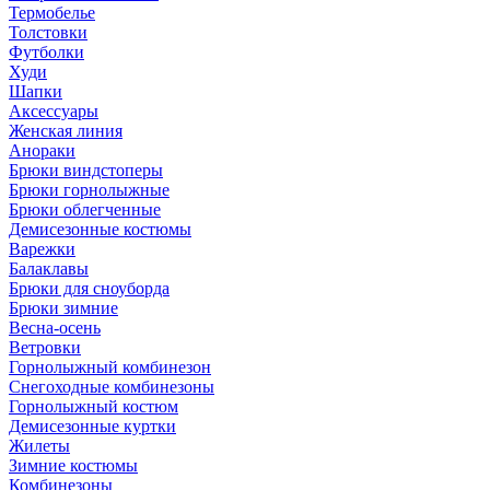
Термобелье
Толстовки
Футболки
Худи
Шапки
Аксессуары
Женская линия
Анораки
Брюки виндстоперы
Брюки горнолыжные
Брюки облегченные
Демисезонные костюмы
Варежки
Балаклавы
Брюки для сноуборда
Брюки зимние
Весна-осень
Ветровки
Горнолыжный комбинезон
Снегоходные комбинезоны
Горнолыжный костюм
Демисезонные куртки
Жилеты
Зимние костюмы
Комбинезоны