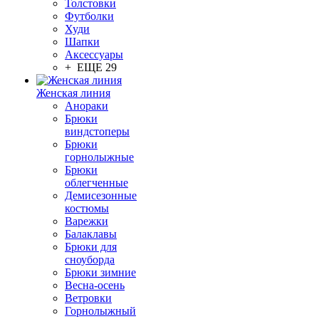
Толстовки
Футболки
Худи
Шапки
Аксессуары
+ ЕЩЕ 29
Женская линия
Анораки
Брюки
виндстоперы
Брюки
горнолыжные
Брюки
облегченные
Демисезонные
костюмы
Варежки
Балаклавы
Брюки для
сноуборда
Брюки зимние
Весна-осень
Ветровки
Горнолыжный