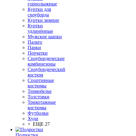
горнолыжные
Куртки для
сноуборда
Куртки зимние
Куртки
удлинённые
Мужские шапки
Пальто
Парки
Перчатки
Сноубордические
комбинезоны
Сноубордический
костюм
Спортивные
костюмы
Термобелье
Толстовки
Трикотажные
костюмы
Футболки
Худи
+ ЕЩЕ 27
Подростки