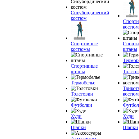
Сноубордический
костюм
Спорт
костю
Спортивные
Спорт
костюмы
штаны
Термоб
Спортивные
штаны
Толсто
Термобелье
Трикот
Толстовки
костю
Футболки
Футбол
Худи
Худи
Шапки
Шапки
Аксессуары