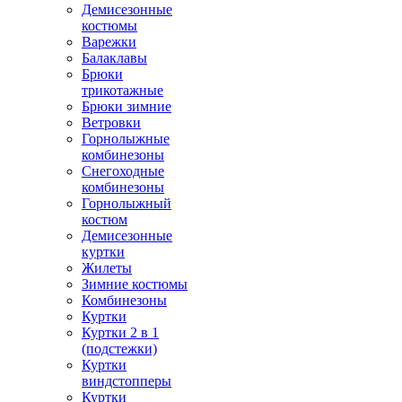
Демисезонные
костюмы
Варежки
Балаклавы
Брюки
трикотажные
Брюки зимние
Ветровки
Горнолыжные
комбинезоны
Снегоходные
комбинезоны
Горнолыжный
костюм
Демисезонные
куртки
Жилеты
Зимние костюмы
Комбинезоны
Куртки
Куртки 2 в 1
(подстежки)
Куртки
виндстопперы
Куртки