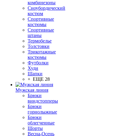
комбинезоны
Сноубордический
костюм
Спортивные
костюмы
Спортивные
штаны
Термобелье
Толстовки
Трикотажные
костюмы
Футболки
Худи
Шапки
+ ЕЩЕ 28
Мужская линия
Брюки
виндстопперы
Брюки
горнолыжные
Брюки
облегченные
Шорты
Весна-Осень