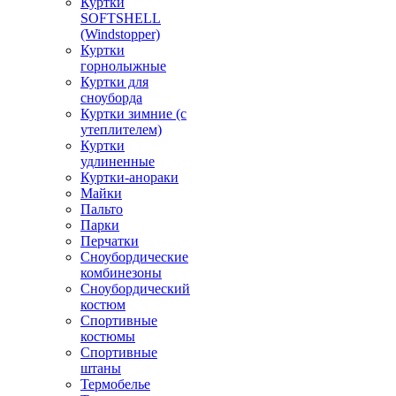
Куртки
SOFTSHELL
(Windstopper)
Куртки
горнолыжные
Куртки для
сноуборда
Куртки зимние (с
утеплителем)
Куртки
удлиненные
Куртки-анораки
Майки
Пальто
Парки
Перчатки
Сноубордические
комбинезоны
Сноубордический
костюм
Спортивные
костюмы
Спортивные
штаны
Термобелье