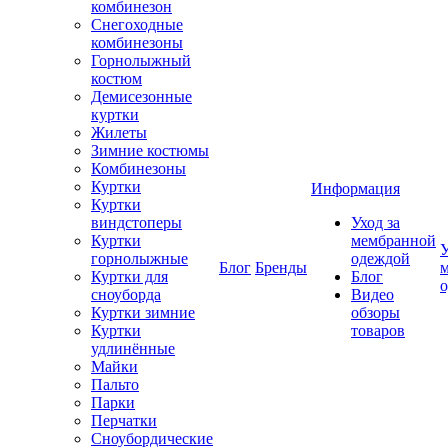
комбинезон
Снегоходные
комбинезоны
Горнолыжный
костюм
Демисезонные
куртки
Жилеты
Зимние костюмы
Комбинезоны
Куртки
Информация
Куртки
виндстоперы
Уход за
Куртки
мембранной
У
горнолыжные
одеждой
Блог
Бренды
Куртки для
Блог
сноуборда
Видео
Куртки зимние
обзоры
Куртки
товаров
удлинённые
Майки
Пальто
Парки
Перчатки
Сноубордические