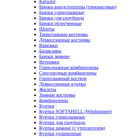
Каталог
Брюки виндстопперы (трекинговые)
Брюки горнолыжные
Брюки для сноуборда
Брюки облегченные
Шорты
Трикотажные костюмы
Демисезонные костюмы
Варежки
Балаклавы
Брюки зимние
Ветровки
Горнолыжные комбинезоны
Снегоходные комбинезоны
Горнолыжный костюм
Демисезонные куртки
Жилеты
Зимние костюмы
Комбинезоны
Куртки
Куртки SOFTSHELL (Windstopper)
Куртки горнолыжные
Куртки для сноуборда
Куртки зимние (с утеплителем)
Куртки удлиненные