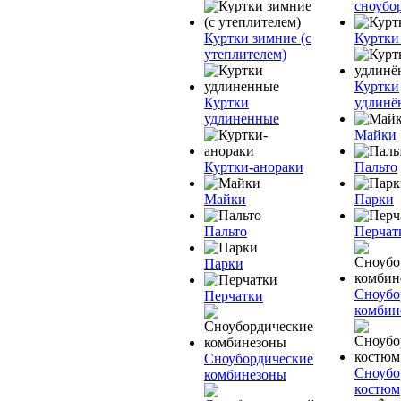
сноубо
Куртки зимние (с
Куртки
утеплителем)
Куртки
Куртки
удлинё
удлиненные
Майки
Куртки-анораки
Пальто
Майки
Парки
Пальто
Перчат
Парки
Сноубо
Перчатки
комбин
Сноубордические
Сноубо
комбинезоны
костюм