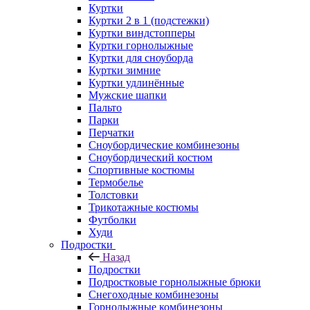
Куртки
Куртки 2 в 1 (подстежки)
Куртки виндстопперы
Куртки горнолыжные
Куртки для сноуборда
Куртки зимние
Куртки удлинённые
Мужские шапки
Пальто
Парки
Перчатки
Сноубордические комбинезоны
Сноубордический костюм
Спортивные костюмы
Термобелье
Толстовки
Трикотажные костюмы
Футболки
Худи
Подростки
Назад
Подростки
Подростковые горнолыжные брюки
Снегоходные комбинезоны
Горнолыжные комбинезоны