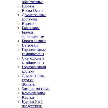
облегченные
Шорты
Весна-Осень
Демисезонные
костюмы
Варежки
Балаклавы
Брюки
трикотажные
Брюки зимние
Ветровки
Горнолыжные
комбинезоны
Снегоходные
комбинезоны
Горнолыжный
костюм
Демисезонные
куртки
Жилеты
Зимние костюмы
Комбинезоны
Куртки
Куртки 2 в 1
(подстежки)