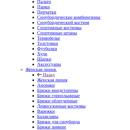
Пальто
Парки
Перчатки
Сноубордические комбинезоны
Сноубордический костюм
Спортивные костюмы
Спортивные штаны
Термобелье
Толстовки
Футболки
Худи
Шапки
Аксессуары
Женская линия
Назад
Женская линия
Анораки
Брюки виндстоперы
Брюки горнолыжные
Брюки облегченные
Демисезонные костюмы
Варежки
Балаклавы
Брюки для сноуборда
Брюки зимние