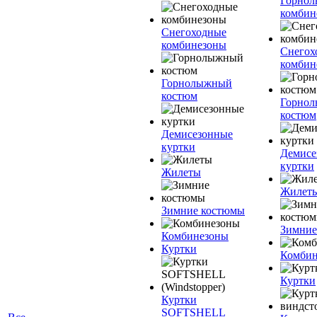
Горно
комбин
Снегоходные
комбинезоны
Снегох
комбин
Горнолыжный
костюм
Горно
костюм
Демисезонные
куртки
Демисе
куртки
Жилеты
Жилет
Зимние костюмы
Зимние
Комбинезоны
Куртки
Комбин
Куртки
Куртки
SOFTSHELL