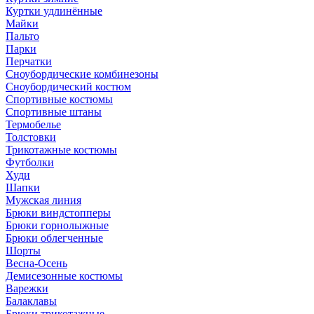
Куртки удлинённые
Майки
Пальто
Парки
Перчатки
Сноубордические комбинезоны
Сноубордический костюм
Спортивные костюмы
Спортивные штаны
Термобелье
Толстовки
Трикотажные костюмы
Футболки
Худи
Шапки
Мужская линия
Брюки виндстопперы
Брюки горнолыжные
Брюки облегченные
Шорты
Весна-Осень
Демисезонные костюмы
Варежки
Балаклавы
Брюки трикотажные