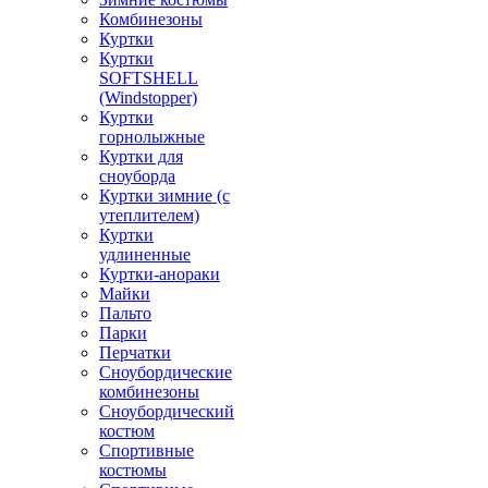
Комбинезоны
Куртки
Куртки
SOFTSHELL
(Windstopper)
Куртки
горнолыжные
Куртки для
сноуборда
Куртки зимние (с
утеплителем)
Куртки
удлиненные
Куртки-анораки
Майки
Пальто
Парки
Перчатки
Сноубордические
комбинезоны
Сноубордический
костюм
Спортивные
костюмы