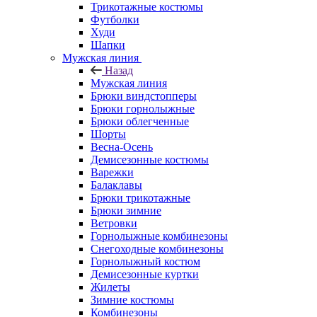
Трикотажные костюмы
Футболки
Худи
Шапки
Мужская линия
Назад
Мужская линия
Брюки виндстопперы
Брюки горнолыжные
Брюки облегченные
Шорты
Весна-Осень
Демисезонные костюмы
Варежки
Балаклавы
Брюки трикотажные
Брюки зимние
Ветровки
Горнолыжные комбинезоны
Снегоходные комбинезоны
Горнолыжный костюм
Демисезонные куртки
Жилеты
Зимние костюмы
Комбинезоны