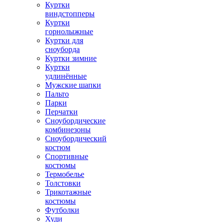
Куртки
виндстопперы
Куртки
горнолыжные
Куртки для
сноуборда
Куртки зимние
Куртки
удлинённые
Мужские шапки
Пальто
Парки
Перчатки
Сноубордические
комбинезоны
Сноубордический
костюм
Спортивные
костюмы
Термобелье
Толстовки
Трикотажные
костюмы
Футболки
Худи