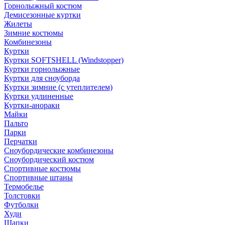
Горнолыжный костюм
Демисезонные куртки
Жилеты
Зимние костюмы
Комбинезоны
Куртки
Куртки SOFTSHELL (Windstopper)
Куртки горнолыжные
Куртки для сноуборда
Куртки зимние (с утеплителем)
Куртки удлиненные
Куртки-анораки
Майки
Пальто
Парки
Перчатки
Сноубордические комбинезоны
Сноубордический костюм
Спортивные костюмы
Спортивные штаны
Термобелье
Толстовки
Футболки
Худи
Шапки