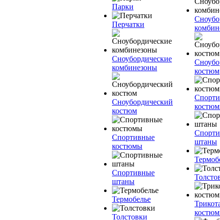
Парки
Сноубо
Перчатки
комбин
Сноубордические
Сноубо
комбинезоны
костюм
Спорт
Сноубордический
костю
костюм
Спорт
Спортивные
штаны
костюмы
Термоб
Спортивные
Толсто
штаны
Термобелье
Трикот
костю
Толстовки