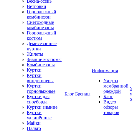
Весна-осень
Ветровки
Горнолыжный
комбинезон
Снегоходные
комбинезоны
Горнолыжный
костюм
Демисезонные
куртки
Жилеты
Зимние костюмы
Комбинезоны
Куртки
Информация
Куртки
виндстоперы
Уход за
Куртки
мембранной
У
горнолыжные
одеждой
Блог
Бренды
Куртки для
Блог
сноуборда
Видео
Куртки зимние
обзоры
Куртки
товаров
удлинённые
Майки
Пальто