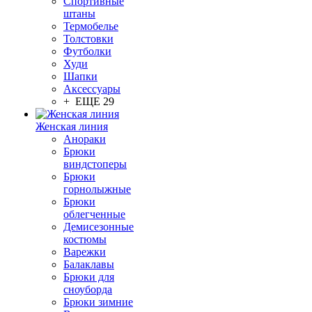
Спортивные
штаны
Термобелье
Толстовки
Футболки
Худи
Шапки
Аксессуары
+ ЕЩЕ 29
Женская линия
Анораки
Брюки
виндстоперы
Брюки
горнолыжные
Брюки
облегченные
Демисезонные
костюмы
Варежки
Балаклавы
Брюки для
сноуборда
Брюки зимние