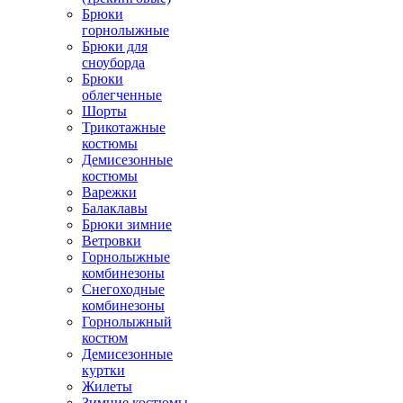
Брюки
горнолыжные
Брюки для
сноуборда
Брюки
облегченные
Шорты
Трикотажные
костюмы
Демисезонные
костюмы
Варежки
Балаклавы
Брюки зимние
Ветровки
Горнолыжные
комбинезоны
Снегоходные
комбинезоны
Горнолыжный
костюм
Демисезонные
куртки
Жилеты
Зимние костюмы