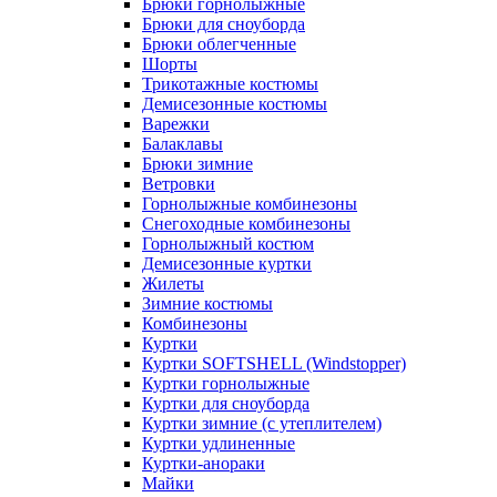
Брюки горнолыжные
Брюки для сноуборда
Брюки облегченные
Шорты
Трикотажные костюмы
Демисезонные костюмы
Варежки
Балаклавы
Брюки зимние
Ветровки
Горнолыжные комбинезоны
Снегоходные комбинезоны
Горнолыжный костюм
Демисезонные куртки
Жилеты
Зимние костюмы
Комбинезоны
Куртки
Куртки SOFTSHELL (Windstopper)
Куртки горнолыжные
Куртки для сноуборда
Куртки зимние (с утеплителем)
Куртки удлиненные
Куртки-анораки
Майки