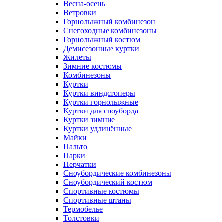
Весна-осень
Ветровки
Горнолыжный комбинезон
Снегоходные комбинезоны
Горнолыжный костюм
Демисезонные куртки
Жилеты
Зимние костюмы
Комбинезоны
Куртки
Куртки виндстоперы
Куртки горнолыжные
Куртки для сноуборда
Куртки зимние
Куртки удлинённые
Майки
Пальто
Парки
Перчатки
Сноубордические комбинезоны
Сноубордический костюм
Спортивные костюмы
Спортивные штаны
Термобелье
Толстовки