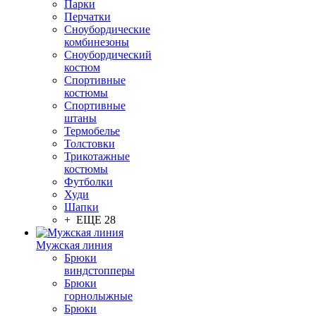
Парки
Перчатки
Сноубордические
комбинезоны
Сноубордический
костюм
Спортивные
костюмы
Спортивные
штаны
Термобелье
Толстовки
Трикотажные
костюмы
Футболки
Худи
Шапки
+ ЕЩЕ 28
Мужская линия
Брюки
виндстопперы
Брюки
горнолыжные
Брюки