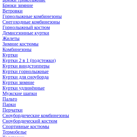
Брюки зимние
Ветровки
Горнолыжные комбинезоны
Снегоходные комбинезоны
Горнолыжный костюм
Демисезонные куртки
Жилеты
Зимние костюмы
Комбинезоны
Куртки
Куртки 2 в 1 (подстежки)
Куртки виндстопперы
Куртки горнолыжные
Куртки для сноуборда
Куртки зимние
Куртки удлинённые
Мужские шапки
Пальто
Парки
Перчатки
Сноубордические комбинезоны
Сноубордический костюм
Спортивные костюмы
Термобелье