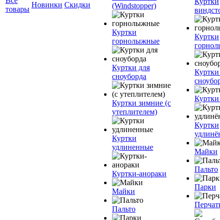
Все
Куртки
Новинки
Скидки
(Windstopper)
товары
виндст
Куртки
Куртки
горнолыжные
горно
Куртки для
Куртки
сноуборда
сноубо
Куртки
Куртки зимние (с
утеплителем)
Куртки
удлинё
Куртки
удлиненные
Майки
Пальто
Куртки-анораки
Парки
Майки
Перчат
Пальто