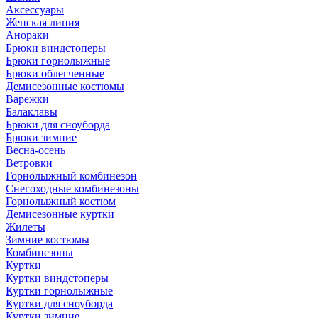
Аксессуары
Женская линия
Анораки
Брюки виндстоперы
Брюки горнолыжные
Брюки облегченные
Демисезонные костюмы
Варежки
Балаклавы
Брюки для сноуборда
Брюки зимние
Весна-осень
Ветровки
Горнолыжный комбинезон
Снегоходные комбинезоны
Горнолыжный костюм
Демисезонные куртки
Жилеты
Зимние костюмы
Комбинезоны
Куртки
Куртки виндстоперы
Куртки горнолыжные
Куртки для сноуборда
Куртки зимние