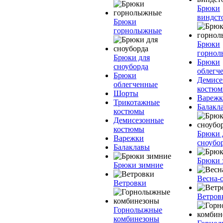
Брюки
виндст
Брюки
горнолыжные
Брюки
горно
Брюки для
Брюки
сноуборда
облегч
Брюки
Демисе
облегченные
костю
Шорты
Вареж
Трикотажные
Балакл
костюмы
Демисезонные
костюмы
Брюки 
Варежки
сноубо
Балаклавы
Брюки 
Брюки зимние
Весна-
Ветровки
Ветров
Горнолыжные
комбинезоны