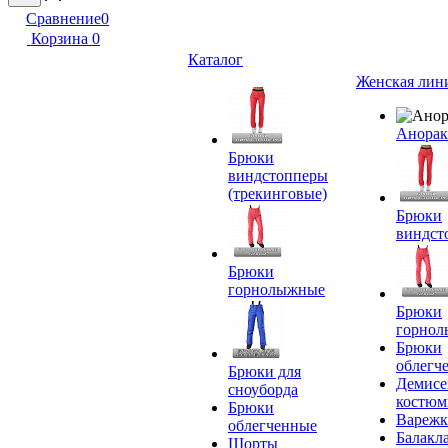
Сравнение
0
Корзина
0
Каталог
Женская лин
Анора
Брюки
виндстопперы
(трекинговые)
Брюки
виндст
Брюки
горнолыжные
Брюки
горно
Брюки
облегч
Брюки для
Демисе
сноуборда
костю
Брюки
Вареж
облегченные
Балакл
Шорты