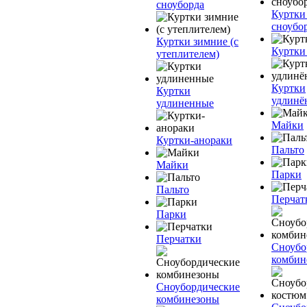
сноуборда
Куртки
сноубо
Куртки зимние (с
Куртки
утеплителем)
Куртки
Куртки
удлинё
удлиненные
Майки
Куртки-анораки
Пальто
Майки
Парки
Пальто
Перчат
Парки
Перчатки
Сноубо
комбин
Сноубордические
комбинезоны