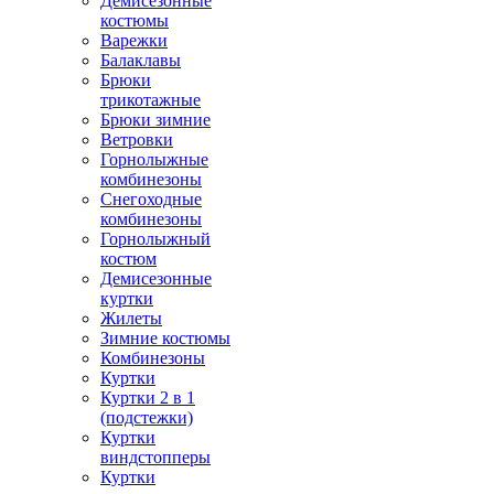
Демисезонные
костюмы
Варежки
Балаклавы
Брюки
трикотажные
Брюки зимние
Ветровки
Горнолыжные
комбинезоны
Снегоходные
комбинезоны
Горнолыжный
костюм
Демисезонные
куртки
Жилеты
Зимние костюмы
Комбинезоны
Куртки
Куртки 2 в 1
(подстежки)
Куртки
виндстопперы
Куртки