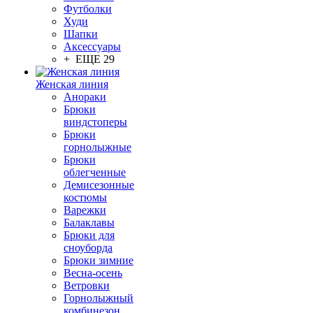
Футболки
Худи
Шапки
Аксессуары
+ ЕЩЕ 29
Женская линия
Анораки
Брюки
виндстоперы
Брюки
горнолыжные
Брюки
облегченные
Демисезонные
костюмы
Варежки
Балаклавы
Брюки для
сноуборда
Брюки зимние
Весна-осень
Ветровки
Горнолыжный
комбинезон