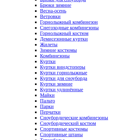
Брюки зимние
Весна-осень
Ветровки
Горнолыжный комбинезон
Снегоходные комбинезоны
Горнолыжный костюм
Демисезонные куртки
Жилеты
Зимние костюмы
Комбинезоны
Куртки
Куртки виндстоперы
Куртки горнолыжные
Куртки для сноуборда
Куртки зимние
Куртки удлинённые
Майки
Пальто
Парки
Перчатки
Сноубордические комбинезоны
Сноубордический костюм
Спортивные костюмы
Спортивные штаны