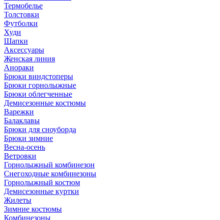
Термобелье
Толстовки
Футболки
Худи
Шапки
Аксессуары
Женская линия
Анораки
Брюки виндстоперы
Брюки горнолыжные
Брюки облегченные
Демисезонные костюмы
Варежки
Балаклавы
Брюки для сноуборда
Брюки зимние
Весна-осень
Ветровки
Горнолыжный комбинезон
Снегоходные комбинезоны
Горнолыжный костюм
Демисезонные куртки
Жилеты
Зимние костюмы
Комбинезоны