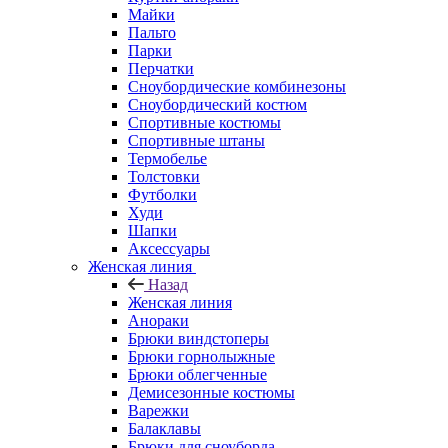
Майки
Пальто
Парки
Перчатки
Сноубордические комбинезоны
Сноубордический костюм
Спортивные костюмы
Спортивные штаны
Термобелье
Толстовки
Футболки
Худи
Шапки
Аксессуары
Женская линия
Назад
Женская линия
Анораки
Брюки виндстоперы
Брюки горнолыжные
Брюки облегченные
Демисезонные костюмы
Варежки
Балаклавы
Брюки для сноуборда