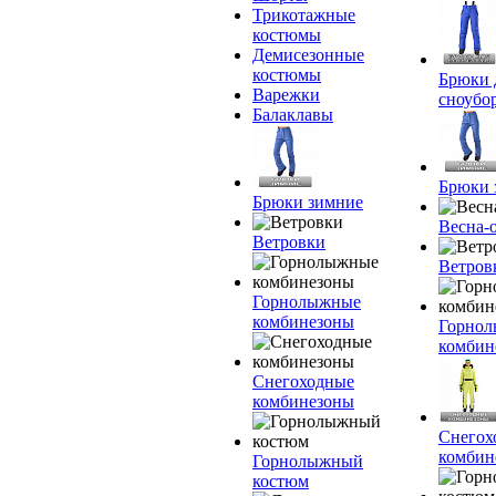
Трикотажные
костюмы
Демисезонные
костюмы
Брюки 
Варежки
сноубо
Балаклавы
Брюки 
Брюки зимние
Весна-
Ветровки
Ветров
Горнолыжные
комбинезоны
Горно
комбин
Снегоходные
комбинезоны
Снегох
комбин
Горнолыжный
костюм