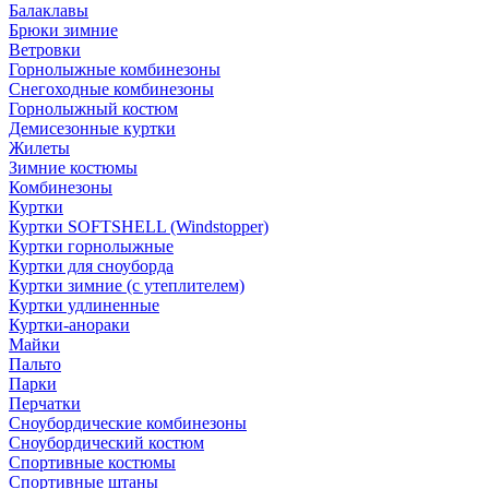
Балаклавы
Брюки зимние
Ветровки
Горнолыжные комбинезоны
Снегоходные комбинезоны
Горнолыжный костюм
Демисезонные куртки
Жилеты
Зимние костюмы
Комбинезоны
Куртки
Куртки SOFTSHELL (Windstopper)
Куртки горнолыжные
Куртки для сноуборда
Куртки зимние (с утеплителем)
Куртки удлиненные
Куртки-анораки
Майки
Пальто
Парки
Перчатки
Сноубордические комбинезоны
Сноубордический костюм
Спортивные костюмы
Спортивные штаны