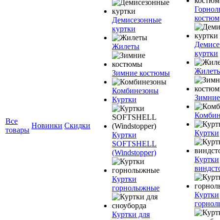
Горно
костюм
Демисезонные
куртки
Демисе
Жилеты
куртки
Жилет
Зимние костюмы
Комбинезоны
Зимние
Куртки
Комбин
Все
Новинки
Скидки
товары
Куртки
Куртки
SOFTSHELL
(Windstopper)
Куртки
виндст
Куртки
горнолыжные
Куртки
горно
Куртки для