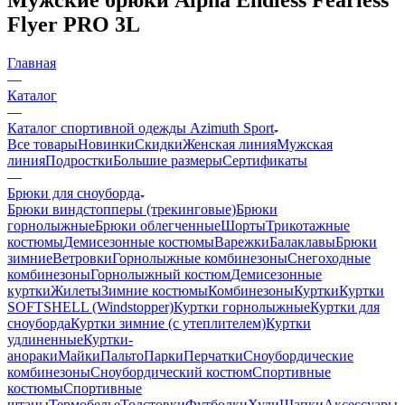
Flyer PRO 3L
Главная
—
Каталог
—
Каталог спортивной одежды Azimuth Sport
Все товары
Новинки
Скидки
Женская линия
Мужская
линия
Подростки
Большие размеры
Сертификаты
—
Брюки для сноуборда
Брюки виндстопперы (трекинговые)
Брюки
горнолыжные
Брюки облегченные
Шорты
Трикотажные
костюмы
Демисезонные костюмы
Варежки
Балаклавы
Брюки
зимние
Ветровки
Горнолыжные комбинезоны
Снегоходные
комбинезоны
Горнолыжный костюм
Демисезонные
куртки
Жилеты
Зимние костюмы
Комбинезоны
Куртки
Куртки
SOFTSHELL (Windstopper)
Куртки горнолыжные
Куртки для
сноуборда
Куртки зимние (с утеплителем)
Куртки
удлиненные
Куртки-
анораки
Майки
Пальто
Парки
Перчатки
Сноубордические
комбинезоны
Сноубордический костюм
Спортивные
костюмы
Спортивные
штаны
Термобелье
Толстовки
Футболки
Худи
Шапки
Аксессуары