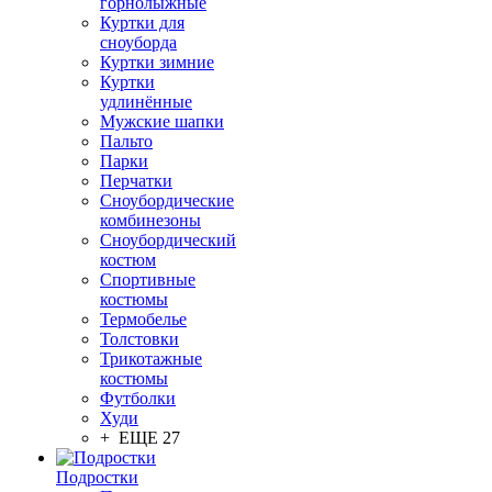
горнолыжные
Куртки для
сноуборда
Куртки зимние
Куртки
удлинённые
Мужские шапки
Пальто
Парки
Перчатки
Сноубордические
комбинезоны
Сноубордический
костюм
Спортивные
костюмы
Термобелье
Толстовки
Трикотажные
костюмы
Футболки
Худи
+ ЕЩЕ 27
Подростки