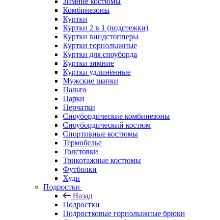
Зимние костюмы
Комбинезоны
Куртки
Куртки 2 в 1 (подстежки)
Куртки виндстопперы
Куртки горнолыжные
Куртки для сноуборда
Куртки зимние
Куртки удлинённые
Мужские шапки
Пальто
Парки
Перчатки
Сноубордические комбинезоны
Сноубордический костюм
Спортивные костюмы
Термобелье
Толстовки
Трикотажные костюмы
Футболки
Худи
Подростки
Назад
Подростки
Подростковые горнолыжные брюки