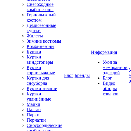
Снегоходные
комбинезоны
Горнолыжный
костюм
Демисезонные
куртки
Жилеты
Зимние костюмы
Комбинезоны
Куртки
Информация
Куртки
виндстоперы
Уход за
Куртки
мембранной
У
горнолыжные
одеждой
Блог
Бренды
Куртки для
Блог
сноуборда
Видео
Куртки зимние
обзоры
Куртки
товаров
удлинённые
Майки
Пальто
Парки
Перчатки
Сноубордические
комбинезоны