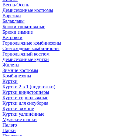
Весна-Осень
Демисезонные костюмы
Варежки
Балаклавы
Брюки трикотажные
Брюки зимние
Ветровки
Горнолыжные комбинезоны
Снегоходные комбинезоны
Горнолыжный костюм
Демисезонные куртки
Жилеты
Зимние костюмы
Комбинезоны
Куртки
Куртки 2 в 1 (подстежки)
Куртки виндстопперы
Куртки горнолыжные
Куртки для сноуборда
Куртки зимние
Куртки удлинённые
Мужские шапки
Пальто
Парки
Перчатки