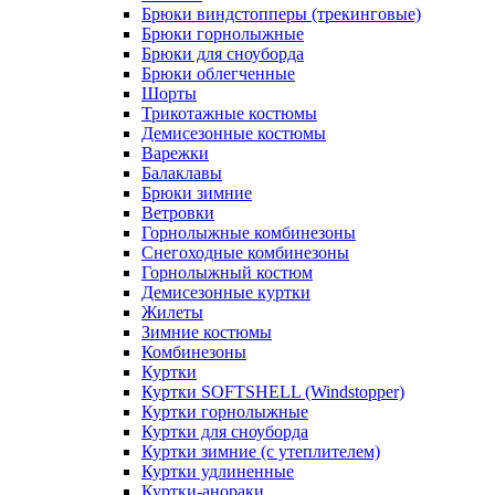
Брюки виндстопперы (трекинговые)
Брюки горнолыжные
Брюки для сноуборда
Брюки облегченные
Шорты
Трикотажные костюмы
Демисезонные костюмы
Варежки
Балаклавы
Брюки зимние
Ветровки
Горнолыжные комбинезоны
Снегоходные комбинезоны
Горнолыжный костюм
Демисезонные куртки
Жилеты
Зимние костюмы
Комбинезоны
Куртки
Куртки SOFTSHELL (Windstopper)
Куртки горнолыжные
Куртки для сноуборда
Куртки зимние (с утеплителем)
Куртки удлиненные
Куртки-анораки