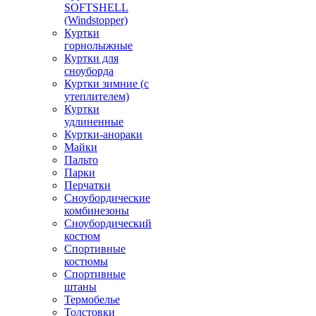
SOFTSHELL
(Windstopper)
Куртки
горнолыжные
Куртки для
сноуборда
Куртки зимние (с
утеплителем)
Куртки
удлиненные
Куртки-анораки
Майки
Пальто
Парки
Перчатки
Сноубордические
комбинезоны
Сноубордический
костюм
Спортивные
костюмы
Спортивные
штаны
Термобелье
Толстовки