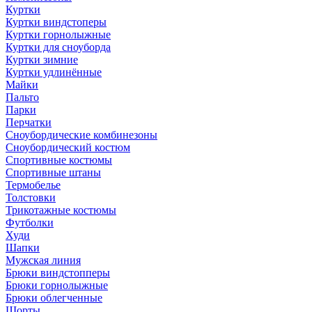
Куртки
Куртки виндстоперы
Куртки горнолыжные
Куртки для сноуборда
Куртки зимние
Куртки удлинённые
Майки
Пальто
Парки
Перчатки
Сноубордические комбинезоны
Сноубордический костюм
Спортивные костюмы
Спортивные штаны
Термобелье
Толстовки
Трикотажные костюмы
Футболки
Худи
Шапки
Мужская линия
Брюки виндстопперы
Брюки горнолыжные
Брюки облегченные
Шорты