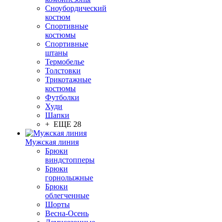
Сноубордический
костюм
Спортивные
костюмы
Спортивные
штаны
Термобелье
Толстовки
Трикотажные
костюмы
Футболки
Худи
Шапки
+ ЕЩЕ 28
Мужская линия
Брюки
виндстопперы
Брюки
горнолыжные
Брюки
облегченные
Шорты
Весна-Осень