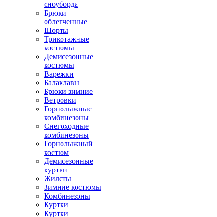
сноуборда
Брюки
облегченные
Шорты
Трикотажные
костюмы
Демисезонные
костюмы
Варежки
Балаклавы
Брюки зимние
Ветровки
Горнолыжные
комбинезоны
Снегоходные
комбинезоны
Горнолыжный
костюм
Демисезонные
куртки
Жилеты
Зимние костюмы
Комбинезоны
Куртки
Куртки