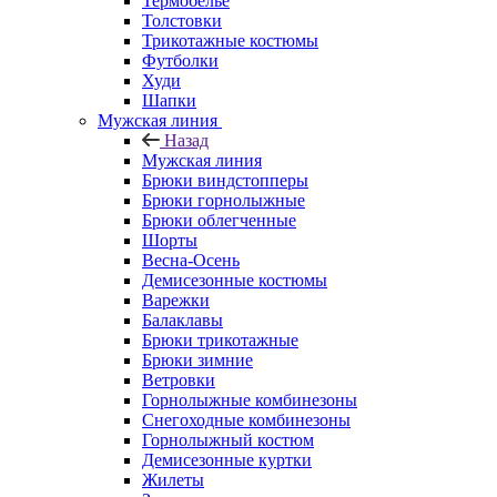
Термобелье
Толстовки
Трикотажные костюмы
Футболки
Худи
Шапки
Мужская линия
Назад
Мужская линия
Брюки виндстопперы
Брюки горнолыжные
Брюки облегченные
Шорты
Весна-Осень
Демисезонные костюмы
Варежки
Балаклавы
Брюки трикотажные
Брюки зимние
Ветровки
Горнолыжные комбинезоны
Снегоходные комбинезоны
Горнолыжный костюм
Демисезонные куртки
Жилеты