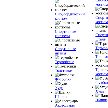
Сноубо
костюм
Сноубордический
Спорт
костюм
костю
Спортивные
Спорт
костюмы
штаны
Термоб
Спортивные
штаны
Толсто
Термобелье
Трикот
Толстовки
костю
Футболки
Футбол
Худи
Худи
Шапки
Шапки
Аксессуары