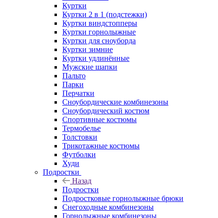
Куртки
Куртки 2 в 1 (подстежки)
Куртки виндстопперы
Куртки горнолыжные
Куртки для сноуборда
Куртки зимние
Куртки удлинённые
Мужские шапки
Пальто
Парки
Перчатки
Сноубордические комбинезоны
Сноубордический костюм
Спортивные костюмы
Термобелье
Толстовки
Трикотажные костюмы
Футболки
Худи
Подростки
Назад
Подростки
Подростковые горнолыжные брюки
Снегоходные комбинезоны
Горнолыжные комбинезоны