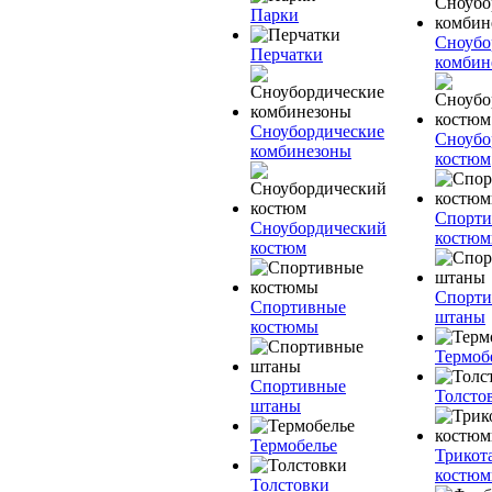
Парки
Сноубо
Перчатки
комбин
Сноубордические
Сноубо
комбинезоны
костюм
Спорт
Сноубордический
костю
костюм
Спорт
Спортивные
штаны
костюмы
Термоб
Спортивные
Толсто
штаны
Термобелье
Трикот
костю
Толстовки