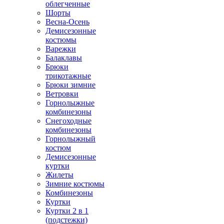
облегченные
Шорты
Весна-Осень
Демисезонные
костюмы
Варежки
Балаклавы
Брюки
трикотажные
Брюки зимние
Ветровки
Горнолыжные
комбинезоны
Снегоходные
комбинезоны
Горнолыжный
костюм
Демисезонные
куртки
Жилеты
Зимние костюмы
Комбинезоны
Куртки
Куртки 2 в 1
(подстежки)