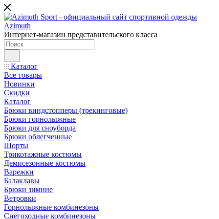
Интернет-магазин представительского класса
Каталог
Все товары
Новинки
Скидки
Каталог
Брюки виндстопперы (трекинговые)
Брюки горнолыжные
Брюки для сноуборда
Брюки облегченные
Шорты
Трикотажные костюмы
Демисезонные костюмы
Варежки
Балаклавы
Брюки зимние
Ветровки
Горнолыжные комбинезоны
Снегоходные комбинезоны