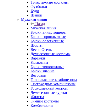
Трикотажные костюмы
Футболки
Худи
Шапки
Мужская линия
Назад
Мужская линия
Брюки виндстопперы
Брюки горнолыжные
Брюки облегченные
Шорты
Весна-Осень
Демисезонные костюмы
Варежки
Балаклавы
Брюки трикотажные
Брюки зимние
Ветровки
Горнолыжные комбинезоны
Снегоходные комбинезоны
Горнолыжный костюм
Демисезонные куртки
Жилеты
Зимние костюмы
Комбинезоны