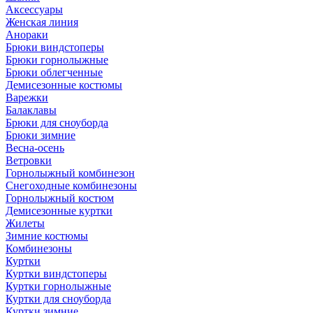
Аксессуары
Женская линия
Анораки
Брюки виндстоперы
Брюки горнолыжные
Брюки облегченные
Демисезонные костюмы
Варежки
Балаклавы
Брюки для сноуборда
Брюки зимние
Весна-осень
Ветровки
Горнолыжный комбинезон
Снегоходные комбинезоны
Горнолыжный костюм
Демисезонные куртки
Жилеты
Зимние костюмы
Комбинезоны
Куртки
Куртки виндстоперы
Куртки горнолыжные
Куртки для сноуборда
Куртки зимние