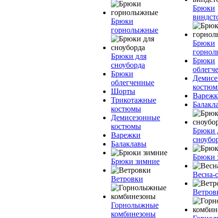
Брюки
виндст
Брюки
горнолыжные
Брюки
горно
Брюки для
Брюки
сноуборда
облегч
Брюки
Демисе
облегченные
костю
Шорты
Вареж
Трикотажные
Балакл
костюмы
Демисезонные
костюмы
Брюки 
Варежки
сноубо
Балаклавы
Брюки 
Брюки зимние
Весна-
Ветровки
Ветров
Горнолыжные
комбинезоны