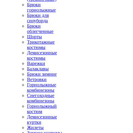
Брюки
горнолыжные
Брюки для
сноуборда
Брюки
облегченные
Шорты
Трикотажные
костюмы
Демисезонные
костюмы
Варежки
Балаклавы
Брюки зимние
Ветровки
Горнолыжные
комбинезоны
Снегоходные
комбинезоны
Горнолыжный
костюм
Демисезонные
куртки
Жилеты
Зимние костюмы