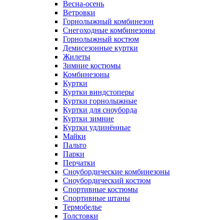
Весна-осень
Ветровки
Горнолыжный комбинезон
Снегоходные комбинезоны
Горнолыжный костюм
Демисезонные куртки
Жилеты
Зимние костюмы
Комбинезоны
Куртки
Куртки виндстоперы
Куртки горнолыжные
Куртки для сноуборда
Куртки зимние
Куртки удлинённые
Майки
Пальто
Парки
Перчатки
Сноубордические комбинезоны
Сноубордический костюм
Спортивные костюмы
Спортивные штаны
Термобелье
Толстовки