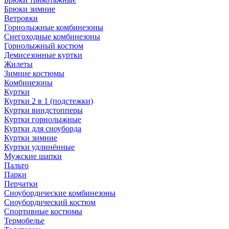
Брюки зимние
Ветровки
Горнолыжные комбинезоны
Снегоходные комбинезоны
Горнолыжный костюм
Демисезонные куртки
Жилеты
Зимние костюмы
Комбинезоны
Куртки
Куртки 2 в 1 (подстежки)
Куртки виндстопперы
Куртки горнолыжные
Куртки для сноуборда
Куртки зимние
Куртки удлинённые
Мужские шапки
Пальто
Парки
Перчатки
Сноубордические комбинезоны
Сноубордический костюм
Спортивные костюмы
Термобелье