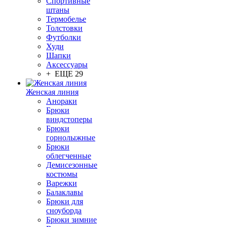
Спортивные
штаны
Термобелье
Толстовки
Футболки
Худи
Шапки
Аксессуары
+ ЕЩЕ 29
Женская линия
Анораки
Брюки
виндстоперы
Брюки
горнолыжные
Брюки
облегченные
Демисезонные
костюмы
Варежки
Балаклавы
Брюки для
сноуборда
Брюки зимние