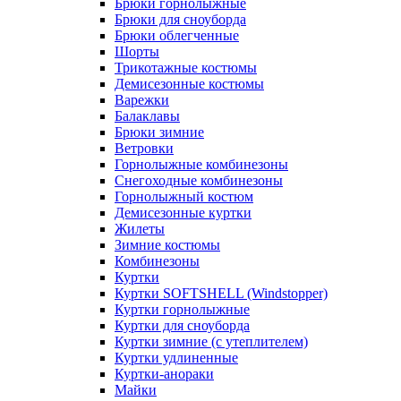
Брюки горнолыжные
Брюки для сноуборда
Брюки облегченные
Шорты
Трикотажные костюмы
Демисезонные костюмы
Варежки
Балаклавы
Брюки зимние
Ветровки
Горнолыжные комбинезоны
Снегоходные комбинезоны
Горнолыжный костюм
Демисезонные куртки
Жилеты
Зимние костюмы
Комбинезоны
Куртки
Куртки SOFTSHELL (Windstopper)
Куртки горнолыжные
Куртки для сноуборда
Куртки зимние (с утеплителем)
Куртки удлиненные
Куртки-анораки
Майки