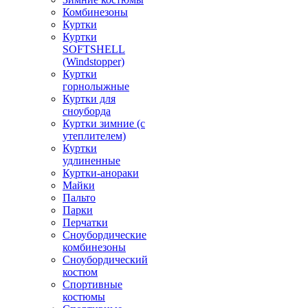
Комбинезоны
Куртки
Куртки
SOFTSHELL
(Windstopper)
Куртки
горнолыжные
Куртки для
сноуборда
Куртки зимние (с
утеплителем)
Куртки
удлиненные
Куртки-анораки
Майки
Пальто
Парки
Перчатки
Сноубордические
комбинезоны
Сноубордический
костюм
Спортивные
костюмы