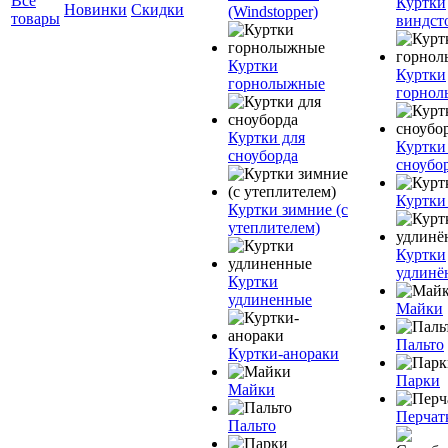
Все
Куртки
Новинки
Скидки
(Windstopper)
товары
виндст
Куртки
Куртки
горнолыжные
горно
Куртки для
Куртки
сноуборда
сноубо
Куртки
Куртки зимние (с
утеплителем)
Куртки
удлинё
Куртки
удлиненные
Майки
Пальто
Куртки-анораки
Парки
Майки
Перчат
Пальто