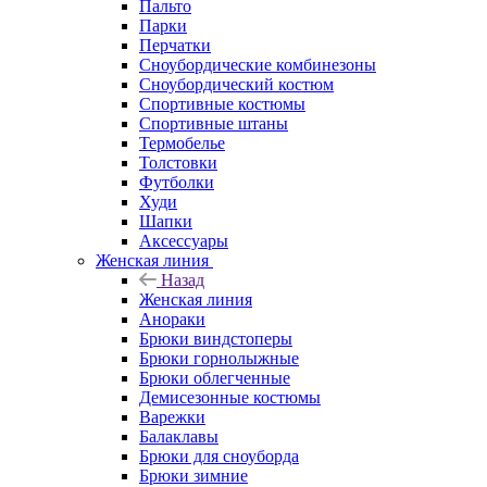
Пальто
Парки
Перчатки
Сноубордические комбинезоны
Сноубордический костюм
Спортивные костюмы
Спортивные штаны
Термобелье
Толстовки
Футболки
Худи
Шапки
Аксессуары
Женская линия
Назад
Женская линия
Анораки
Брюки виндстоперы
Брюки горнолыжные
Брюки облегченные
Демисезонные костюмы
Варежки
Балаклавы
Брюки для сноуборда
Брюки зимние