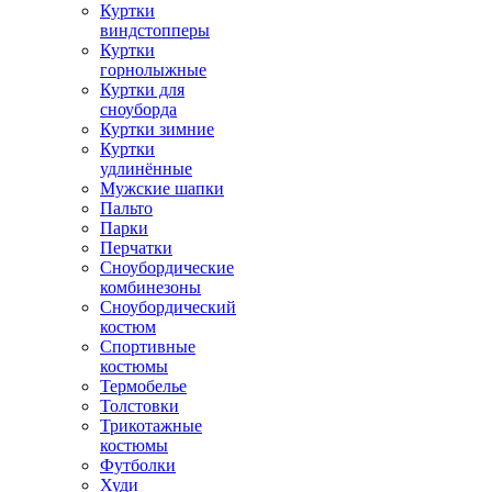
Куртки
виндстопперы
Куртки
горнолыжные
Куртки для
сноуборда
Куртки зимние
Куртки
удлинённые
Мужские шапки
Пальто
Парки
Перчатки
Сноубордические
комбинезоны
Сноубордический
костюм
Спортивные
костюмы
Термобелье
Толстовки
Трикотажные
костюмы
Футболки
Худи