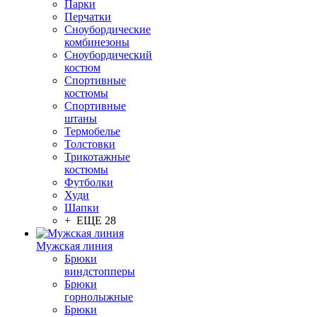
Парки
Перчатки
Сноубордические
комбинезоны
Сноубордический
костюм
Спортивные
костюмы
Спортивные
штаны
Термобелье
Толстовки
Трикотажные
костюмы
Футболки
Худи
Шапки
+ ЕЩЕ 28
Мужская линия
Брюки
виндстопперы
Брюки
горнолыжные
Брюки