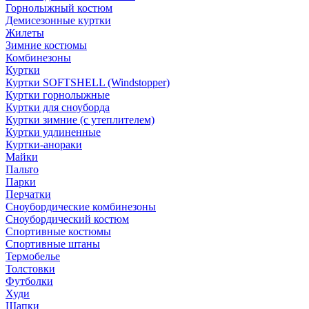
Горнолыжный костюм
Демисезонные куртки
Жилеты
Зимние костюмы
Комбинезоны
Куртки
Куртки SOFTSHELL (Windstopper)
Куртки горнолыжные
Куртки для сноуборда
Куртки зимние (с утеплителем)
Куртки удлиненные
Куртки-анораки
Майки
Пальто
Парки
Перчатки
Сноубордические комбинезоны
Сноубордический костюм
Спортивные костюмы
Спортивные штаны
Термобелье
Толстовки
Футболки
Худи
Шапки