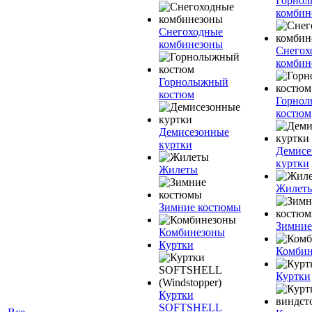
Горно
комбин
Снегоходные
комбинезоны
Снегох
комбин
Горнолыжный
костюм
Горно
костюм
Демисезонные
куртки
Демисе
куртки
Жилеты
Жилет
Зимние костюмы
Зимние
Комбинезоны
Куртки
Комбин
Куртки
Куртки
SOFTSHELL