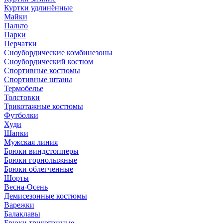
Куртки удлинённые
Майки
Пальто
Парки
Перчатки
Сноубордические комбинезоны
Сноубордический костюм
Спортивные костюмы
Спортивные штаны
Термобелье
Толстовки
Трикотажные костюмы
Футболки
Худи
Шапки
Мужская линия
Брюки виндстопперы
Брюки горнолыжные
Брюки облегченные
Шорты
Весна-Осень
Демисезонные костюмы
Варежки
Балаклавы
Брюки трикотажные