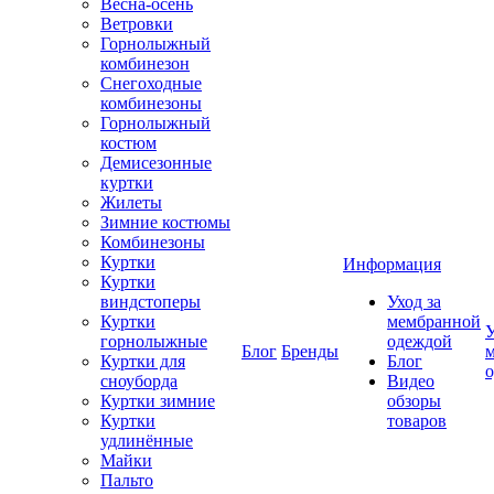
Весна-осень
Ветровки
Горнолыжный
комбинезон
Снегоходные
комбинезоны
Горнолыжный
костюм
Демисезонные
куртки
Жилеты
Зимние костюмы
Комбинезоны
Куртки
Информация
Куртки
виндстоперы
Уход за
Куртки
мембранной
У
горнолыжные
одеждой
Блог
Бренды
Куртки для
Блог
сноуборда
Видео
Куртки зимние
обзоры
Куртки
товаров
удлинённые
Майки
Пальто