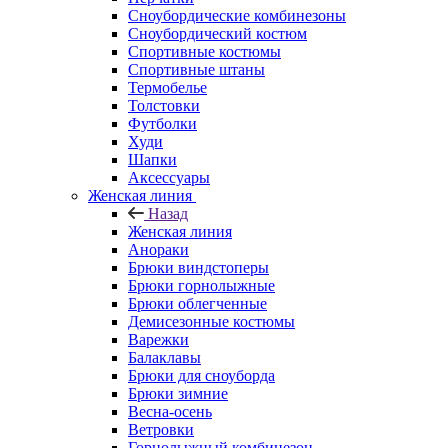
Сноубордические комбинезоны
Сноубордический костюм
Спортивные костюмы
Спортивные штаны
Термобелье
Толстовки
Футболки
Худи
Шапки
Аксессуары
Женская линия
Назад
Женская линия
Анораки
Брюки виндстоперы
Брюки горнолыжные
Брюки облегченные
Демисезонные костюмы
Варежки
Балаклавы
Брюки для сноуборда
Брюки зимние
Весна-осень
Ветровки
Горнолыжный комбинезон