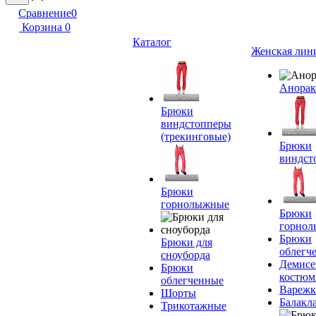
Сравнение
0
Корзина
0
Каталог
Женская лин
Анора
Брюки
виндстопперы
(трекинговые)
Брюки
виндст
Брюки
горнолыжные
Брюки
горно
Брюки
Брюки для
облегч
сноуборда
Демисе
Брюки
костю
облегченные
Вареж
Шорты
Балакл
Трикотажные