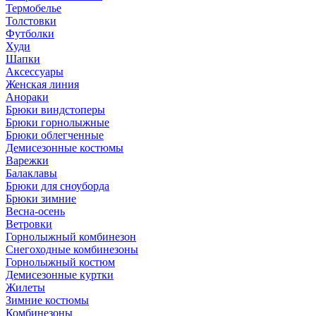
Термобелье
Толстовки
Футболки
Худи
Шапки
Аксессуары
Женская линия
Анораки
Брюки виндстоперы
Брюки горнолыжные
Брюки облегченные
Демисезонные костюмы
Варежки
Балаклавы
Брюки для сноуборда
Брюки зимние
Весна-осень
Ветровки
Горнолыжный комбинезон
Снегоходные комбинезоны
Горнолыжный костюм
Демисезонные куртки
Жилеты
Зимние костюмы
Комбинезоны