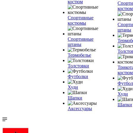
костюм
Спорт
костю
Спортивные
костюмы
Спорт
штаны
Спортивные
Термоб
штаны
Толсто
Термобелье
Толстовки
Трикот
костю
Футболки
Футбол
Худи
Худи
Шапки
Шапки
Аксессуары