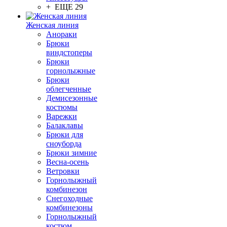
+ ЕЩЕ 29
Женская линия
Анораки
Брюки
виндстоперы
Брюки
горнолыжные
Брюки
облегченные
Демисезонные
костюмы
Варежки
Балаклавы
Брюки для
сноуборда
Брюки зимние
Весна-осень
Ветровки
Горнолыжный
комбинезон
Снегоходные
комбинезоны
Горнолыжный
костюм