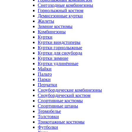
Снегоходные комбинезоны
Горнолыжный костюм
Демисезонные куртки
Жилеты
Зимние костюмы
Комбинезоны
Куртки
Куртки виндстоперы
Куртки горнолыжные
Куртки для сноуборда
Куртки зимние
Куртки удлинённые
Майки
Пальто
Парки
Перчатки
Сноубордические комбинезоны
Сноубордический костюм
Спортивные костюмы
Спортивные штаны
Термобелье
Толстовки
Трикотажные костюмы
Футболки