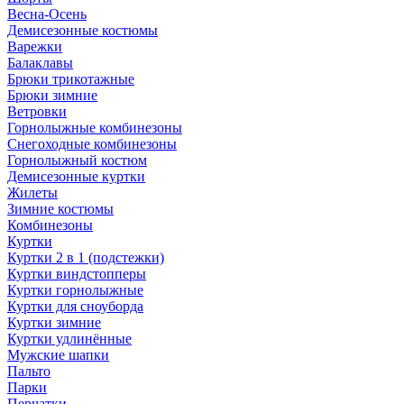
Весна-Осень
Демисезонные костюмы
Варежки
Балаклавы
Брюки трикотажные
Брюки зимние
Ветровки
Горнолыжные комбинезоны
Снегоходные комбинезоны
Горнолыжный костюм
Демисезонные куртки
Жилеты
Зимние костюмы
Комбинезоны
Куртки
Куртки 2 в 1 (подстежки)
Куртки виндстопперы
Куртки горнолыжные
Куртки для сноуборда
Куртки зимние
Куртки удлинённые
Мужские шапки
Пальто
Парки
Перчатки