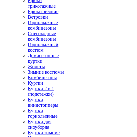
Брюки
трикотажные
Брюки зимние
Ветровки
Горнолыжные
комбинезоны
Снегоходные
комбинезоны
Горнолыжный
костюм
Демисезонные
куртки
Жилеты
Зимние костюмы
Комбинезоны
Куртки
Куртки 2 в 1
(подстежки)
Куртки
виндстопперы
Куртки
горнолыжные
Куртки для
сноуборда
Куртки зимние