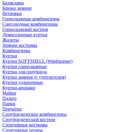
Балаклавы
Брюки зимние
Ветровки
Горнолыжные комбинезоны
Снегоходные комбинезоны
Горнолыжный костюм
Демисезонные куртки
Жилеты
Зимние костюмы
Комбинезоны
Куртки
Куртки SOFTSHELL (Windstopper)
Куртки горнолыжные
Куртки для сноуборда
Куртки зимние (с утеплителем)
Куртки удлиненные
Куртки-анораки
Майки
Пальто
Парки
Перчатки
Сноубордические комбинезоны
Сноубордический костюм
Спортивные костюмы
Спортивные штаны