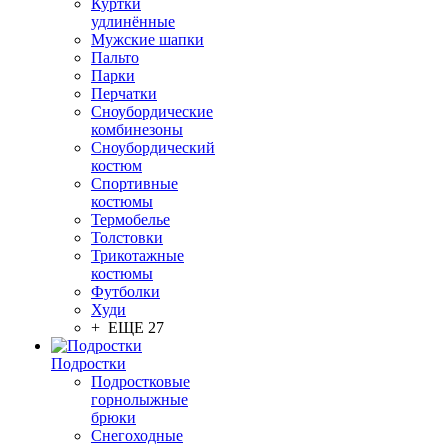
Куртки
удлинённые
Мужские шапки
Пальто
Парки
Перчатки
Сноубордические
комбинезоны
Сноубордический
костюм
Спортивные
костюмы
Термобелье
Толстовки
Трикотажные
костюмы
Футболки
Худи
+ ЕЩЕ 27
Подростки
Подростковые
горнолыжные
брюки
Снегоходные