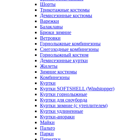
Шорты
Трикотажные костюмы
Демисезонные костюмы
Варежки
Балаклавы
Брюки зимние
Ветровки
Горнолыжные комбинезоны
Снегоходные комбинезоны
Горнолыжный костюм
Демисезонные куртки
Жилеты
Зимние костюмы
Комбинезоны
Куртки
Куртки SOFTSHELL (Windstopper)
Куртки горнолыжные
Куртки для сноуборда
Куртки зимние (с утеплителем)
Куртки удлиненные
Куртки-анораки
Майки
Пальто
Парки
Перчатки