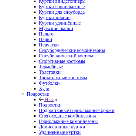
Куртки виндстопперы
Куртки горнолыжные
Куртки для сноуборда
Куртки зимние
Куртки удлинённые
Мужские шапки
Пальто
Парки
Перчатки
Сноубордические комбинезоны
Сноубордический костюм
Спортивные костюмы
Термобелье
Толстовки
Трикотажные костюмы
Футболки
Худи
Подростки
Назад
Подростки
Подростковые горнолыжные брюки
Снегоходные комбинезоны
Горнолыжные комбинезоны
Демисезонные куртки
Удлиненные куртки