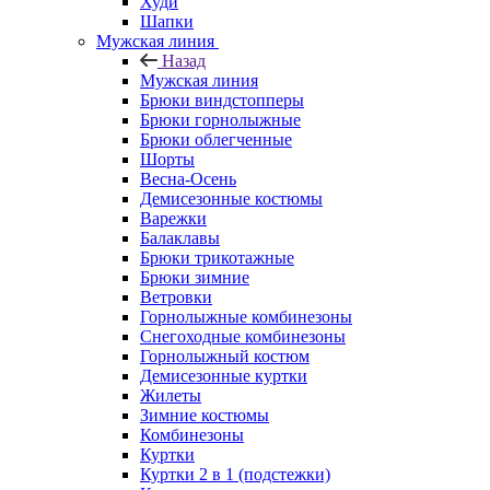
Худи
Шапки
Мужская линия
Назад
Мужская линия
Брюки виндстопперы
Брюки горнолыжные
Брюки облегченные
Шорты
Весна-Осень
Демисезонные костюмы
Варежки
Балаклавы
Брюки трикотажные
Брюки зимние
Ветровки
Горнолыжные комбинезоны
Снегоходные комбинезоны
Горнолыжный костюм
Демисезонные куртки
Жилеты
Зимние костюмы
Комбинезоны
Куртки
Куртки 2 в 1 (подстежки)