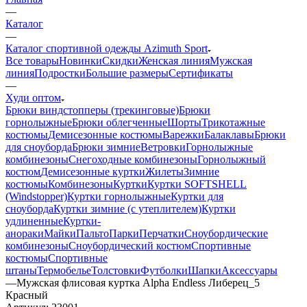
—
Каталог
—
Каталог спортивной одежды Azimuth Sport
Все товары
Новинки
Скидки
Женская линия
Мужская
линия
Подростки
Большие размеры
Сертификаты
—
Худи оптом
Брюки виндстопперы (трекинговые)
Брюки
горнолыжные
Брюки облегченные
Шорты
Трикотажные
костюмы
Демисезонные костюмы
Варежки
Балаклавы
Брюки
для сноуборда
Брюки зимние
Ветровки
Горнолыжные
комбинезоны
Снегоходные комбинезоны
Горнолыжный
костюм
Демисезонные куртки
Жилеты
Зимние
костюмы
Комбинезоны
Куртки
Куртки SOFTSHELL
(Windstopper)
Куртки горнолыжные
Куртки для
сноуборда
Куртки зимние (с утеплителем)
Куртки
удлиненные
Куртки-
анораки
Майки
Пальто
Парки
Перчатки
Сноубордические
комбинезоны
Сноубордический костюм
Спортивные
костюмы
Спортивные
штаны
Термобелье
Толстовки
Футболки
Шапки
Аксессуары
—
Мужская флисовая куртка Alpha Endless Либерец_5
Красный