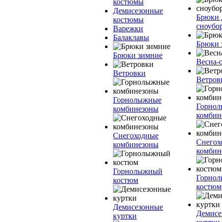
костюмы
Демисезонные
Брюки 
костюмы
сноубо
Варежки
Балаклавы
Брюки 
Брюки зимние
Весна-
Ветровки
Ветров
Горнолыжные
Горно
комбинезоны
комбин
Снегоходные
Снегох
комбинезоны
комбин
Горнолыжный
Горно
костюм
костюм
Демисезонные
Демисе
куртки