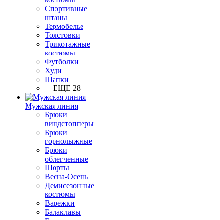
Спортивные
штаны
Термобелье
Толстовки
Трикотажные
костюмы
Футболки
Худи
Шапки
+ ЕЩЕ 28
Мужская линия
Брюки
виндстопперы
Брюки
горнолыжные
Брюки
облегченные
Шорты
Весна-Осень
Демисезонные
костюмы
Варежки
Балаклавы