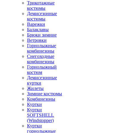
Трикотажные
костюмы
Демисезонные
костюмы
Варежки
Балаклавы
Брюки зимние
Ветровки
Горнолыжные
комбинезоны
Снегоходные
комбинезоны
Горнолыжный
костюм
Демисезонные
куртки
Жилеты
Зимние костюмы
Комбинезоны
Куртки
Куртки
SOFTSHELL
(Windstopper)
Куртки
горнолыжные