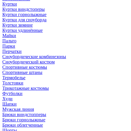
Куртки
Куртки виндстоперы
Куртки горнолыжные
Куртки для сноуборда
Куртки зимние
Куртки удлинённые
Майки
Пальто
Парки
Перчатки
Сноубордические комбинезоны
Сноубордический костюм
Спортивные костюмы
Спортивные штаны
Термобелье
Толстовки
Трикотажные костюмы
Футболки
Худи
Шапки
Мужская линия
Брюки виндстопперы
Брюки горнолыжные
Брюки облегченные
Шорты