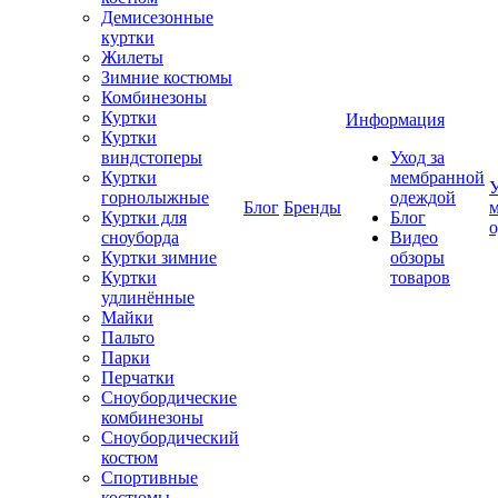
Демисезонные
куртки
Жилеты
Зимние костюмы
Комбинезоны
Куртки
Информация
Куртки
виндстоперы
Уход за
Куртки
мембранной
У
горнолыжные
одеждой
Блог
Бренды
Куртки для
Блог
сноуборда
Видео
Куртки зимние
обзоры
Куртки
товаров
удлинённые
Майки
Пальто
Парки
Перчатки
Сноубордические
комбинезоны
Сноубордический
костюм
Спортивные
костюмы