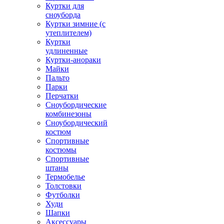
Куртки для
сноуборда
Куртки зимние (с
утеплителем)
Куртки
удлиненные
Куртки-анораки
Майки
Пальто
Парки
Перчатки
Сноубордические
комбинезоны
Сноубордический
костюм
Спортивные
костюмы
Спортивные
штаны
Термобелье
Толстовки
Футболки
Худи
Шапки
Аксессуары