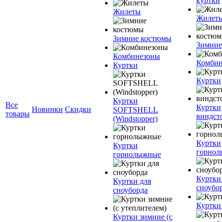
куртки
Жилеты
Жилет
Зимние костюмы
Зимние
Комбинезоны
Комбин
Куртки
Куртки
Куртки
Все
Куртки
Новинки
Скидки
SOFTSHELL
товары
виндст
(Windstopper)
Куртки
Куртки
горно
горнолыжные
Куртки
Куртки для
сноубо
сноуборда
Куртки
Куртки зимние (с