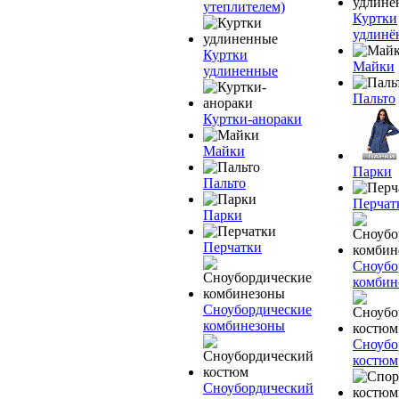
утеплителем)
Куртки
удлинё
Куртки
Майки
удлиненные
Пальто
Куртки-анораки
Майки
Парки
Пальто
Перчат
Парки
Перчатки
Сноубо
комбин
Сноубордические
комбинезоны
Сноубо
костюм
Сноубордический