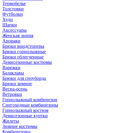
Термобелье
Толстовки
Футболки
Худи
Шапки
Аксессуары
Женская линия
Анораки
Брюки виндстоперы
Брюки горнолыжные
Брюки облегченные
Демисезонные костюмы
Варежки
Балаклавы
Брюки для сноуборда
Брюки зимние
Весна-осень
Ветровки
Горнолыжный комбинезон
Снегоходные комбинезоны
Горнолыжный костюм
Демисезонные куртки
Жилеты
Зимние костюмы
Комбинезоны