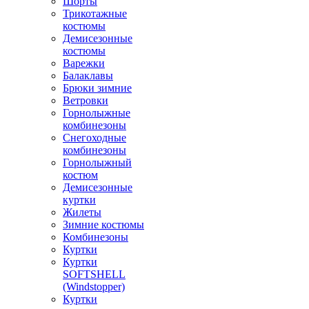
Шорты
Трикотажные
костюмы
Демисезонные
костюмы
Варежки
Балаклавы
Брюки зимние
Ветровки
Горнолыжные
комбинезоны
Снегоходные
комбинезоны
Горнолыжный
костюм
Демисезонные
куртки
Жилеты
Зимние костюмы
Комбинезоны
Куртки
Куртки
SOFTSHELL
(Windstopper)
Куртки