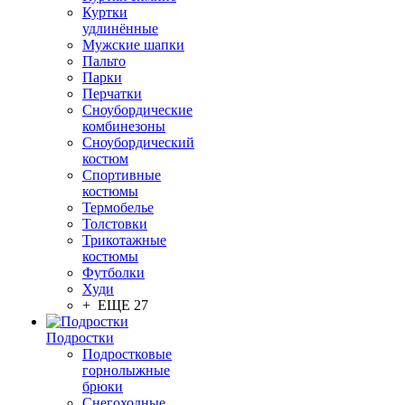
Куртки
удлинённые
Мужские шапки
Пальто
Парки
Перчатки
Сноубордические
комбинезоны
Сноубордический
костюм
Спортивные
костюмы
Термобелье
Толстовки
Трикотажные
костюмы
Футболки
Худи
+ ЕЩЕ 27
Подростки
Подростковые
горнолыжные
брюки
Снегоходные