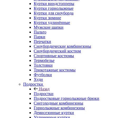
Куртки виндстопперы
Куртки горнолыжные
Куртки для сноуборда
Куртки зимние
Куртки удлинённые
Мужские шапки
Пальто
Парки
Перчатки
Сноубордические комбинезоны
Сноубордический костюм
Спортивные костюмы
Термобелье
Толстовки
Трикотажные костюмы
Футболки
Худи
Подростки
Назад
Подростки
Подростковые горнолыжные брюки
Снегоходные комбинезоны
Горнолыжные комбинезоны
Демисезонные куртки
Удлиненные куртки