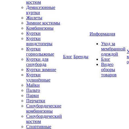
костюм
Демисезонные
куртки
Жилеты
Зимние костюмы
Комбинезоны
Куртки
Информация
Куртки
виндстоперы
Уход за
Куртки
мембранной
У
горнолыжные
одеждой
Блог
Бренды
Куртки для
Блог
сноуборда
Видео
Куртки зимние
обзоры
Куртки
товаров
удлинённые
Майки
Пальто
Парки
Перчатки
Сноубордические
комбинезоны
Сноубордический
костюм
Спортивные