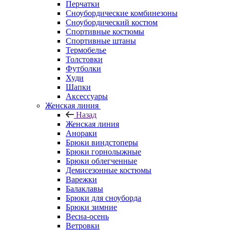
Перчатки
Сноубордические комбинезоны
Сноубордический костюм
Спортивные костюмы
Спортивные штаны
Термобелье
Толстовки
Футболки
Худи
Шапки
Аксессуары
Женская линия
Назад
Женская линия
Анораки
Брюки виндстоперы
Брюки горнолыжные
Брюки облегченные
Демисезонные костюмы
Варежки
Балаклавы
Брюки для сноуборда
Брюки зимние
Весна-осень
Ветровки