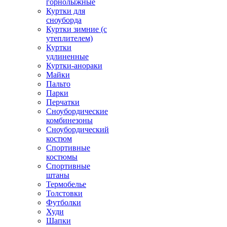
горнолыжные
Куртки для
сноуборда
Куртки зимние (с
утеплителем)
Куртки
удлиненные
Куртки-анораки
Майки
Пальто
Парки
Перчатки
Сноубордические
комбинезоны
Сноубордический
костюм
Спортивные
костюмы
Спортивные
штаны
Термобелье
Толстовки
Футболки
Худи
Шапки