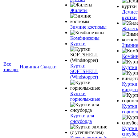
Жилеты
Демисе
куртки
Зимние костюмы
Жилет
Комбинезоны
Куртки
Зимние
Комбин
Все
Куртки
Новинки
Скидки
Куртки
товары
SOFTSHELL
(Windstopper)
Куртки
виндст
Куртки
горнолыжные
Куртки
горно
Куртки для
сноуборда
Куртки
сноубо
Куртки зимние (с