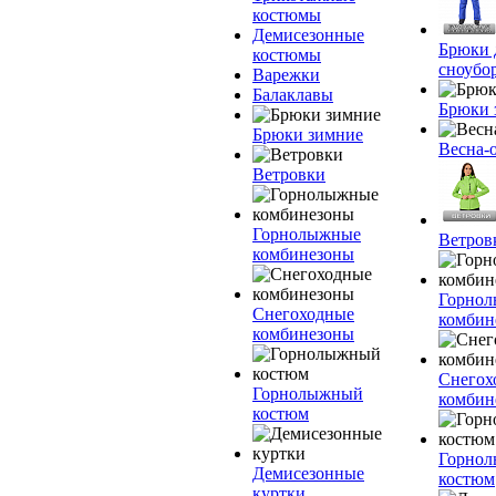
костюмы
Демисезонные
Брюки 
костюмы
сноубо
Варежки
Балаклавы
Брюки 
Брюки зимние
Весна-
Ветровки
Горнолыжные
Ветров
комбинезоны
Горно
Снегоходные
комбин
комбинезоны
Снегох
Горнолыжный
комбин
костюм
Горно
Демисезонные
костюм
куртки