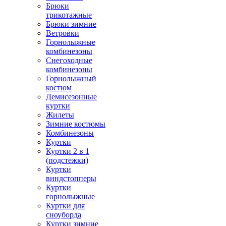
Брюки
трикотажные
Брюки зимние
Ветровки
Горнолыжные
комбинезоны
Снегоходные
комбинезоны
Горнолыжный
костюм
Демисезонные
куртки
Жилеты
Зимние костюмы
Комбинезоны
Куртки
Куртки 2 в 1
(подстежки)
Куртки
виндстопперы
Куртки
горнолыжные
Куртки для
сноуборда
Куртки зимние