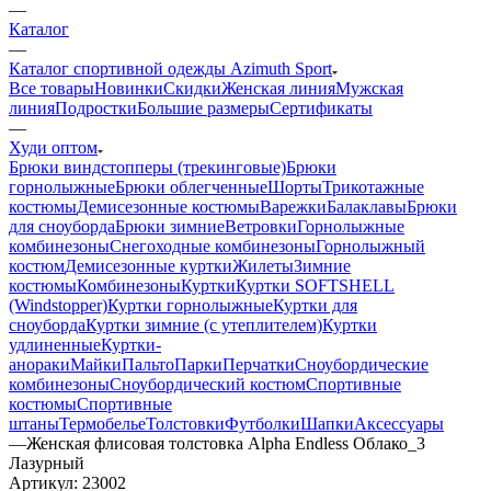
—
Каталог
—
Каталог спортивной одежды Azimuth Sport
Все товары
Новинки
Скидки
Женская линия
Мужская
линия
Подростки
Большие размеры
Сертификаты
—
Худи оптом
Брюки виндстопперы (трекинговые)
Брюки
горнолыжные
Брюки облегченные
Шорты
Трикотажные
костюмы
Демисезонные костюмы
Варежки
Балаклавы
Брюки
для сноуборда
Брюки зимние
Ветровки
Горнолыжные
комбинезоны
Снегоходные комбинезоны
Горнолыжный
костюм
Демисезонные куртки
Жилеты
Зимние
костюмы
Комбинезоны
Куртки
Куртки SOFTSHELL
(Windstopper)
Куртки горнолыжные
Куртки для
сноуборда
Куртки зимние (с утеплителем)
Куртки
удлиненные
Куртки-
анораки
Майки
Пальто
Парки
Перчатки
Сноубордические
комбинезоны
Сноубордический костюм
Спортивные
костюмы
Спортивные
штаны
Термобелье
Толстовки
Футболки
Шапки
Аксессуары
—
Женская флисовая толстовка Alpha Endless Облако_3
Лазурный
Артикул:
23002