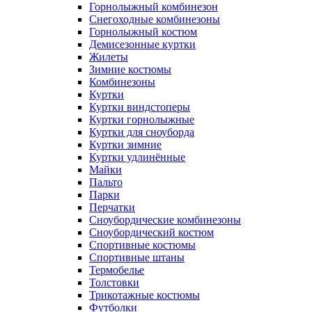
Горнолыжный комбинезон
Снегоходные комбинезоны
Горнолыжный костюм
Демисезонные куртки
Жилеты
Зимние костюмы
Комбинезоны
Куртки
Куртки виндстоперы
Куртки горнолыжные
Куртки для сноуборда
Куртки зимние
Куртки удлинённые
Майки
Пальто
Парки
Перчатки
Сноубордические комбинезоны
Сноубордический костюм
Спортивные костюмы
Спортивные штаны
Термобелье
Толстовки
Трикотажные костюмы
Футболки