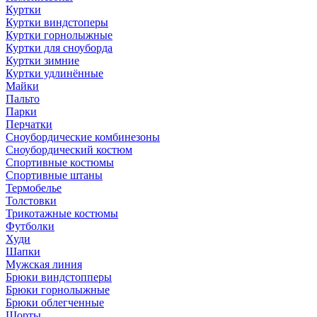
Куртки
Куртки виндстоперы
Куртки горнолыжные
Куртки для сноуборда
Куртки зимние
Куртки удлинённые
Майки
Пальто
Парки
Перчатки
Сноубордические комбинезоны
Сноубордический костюм
Спортивные костюмы
Спортивные штаны
Термобелье
Толстовки
Трикотажные костюмы
Футболки
Худи
Шапки
Мужская линия
Брюки виндстопперы
Брюки горнолыжные
Брюки облегченные
Шорты