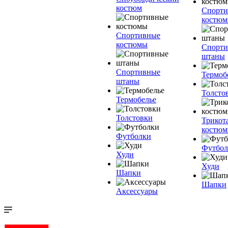
костюм
Спорт
костю
Спортивные
костюмы
Спорт
штаны
Спортивные
Термоб
штаны
Толсто
Термобелье
Толстовки
Трикот
костю
Футболки
Футбол
Худи
Худи
Шапки
Шапки
Аксессуары