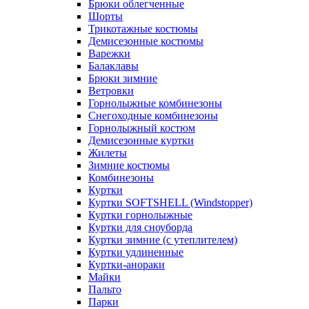
Брюки облегченные
Шорты
Трикотажные костюмы
Демисезонные костюмы
Варежки
Балаклавы
Брюки зимние
Ветровки
Горнолыжные комбинезоны
Снегоходные комбинезоны
Горнолыжный костюм
Демисезонные куртки
Жилеты
Зимние костюмы
Комбинезоны
Куртки
Куртки SOFTSHELL (Windstopper)
Куртки горнолыжные
Куртки для сноуборда
Куртки зимние (с утеплителем)
Куртки удлиненные
Куртки-анораки
Майки
Пальто
Парки