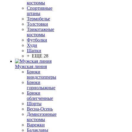
костюмы
Спортивные
штаны
Термобелье
Толстовки
Трикотажные
костюмы
Футболки
Худи
Шапки
+ ЕЩЕ 28
Мужская линия
Брюки
виндстопперы
Брюки
горнолыжные
Брюки
облегченные
Шорты
Весна-Осень
Демисезонные
костюмы
Варежки
Балаклавы