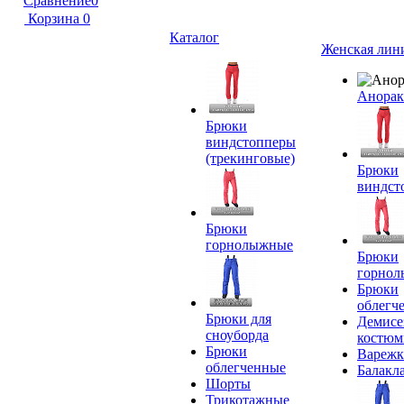
Сравнение
0
Корзина
0
Каталог
Женская лин
Анора
Брюки
виндстопперы
(трекинговые)
Брюки
виндст
Брюки
горнолыжные
Брюки
горно
Брюки
облегч
Брюки для
Демисе
сноуборда
костю
Брюки
Вареж
облегченные
Балакл
Шорты
Трикотажные