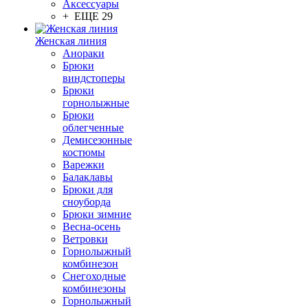
Аксессуары
+ ЕЩЕ 29
Женская линия
Анораки
Брюки
виндстоперы
Брюки
горнолыжные
Брюки
облегченные
Демисезонные
костюмы
Варежки
Балаклавы
Брюки для
сноуборда
Брюки зимние
Весна-осень
Ветровки
Горнолыжный
комбинезон
Снегоходные
комбинезоны
Горнолыжный