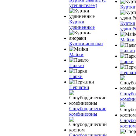
утеплителем)
Куртки
Куртки
Куртки
удлиненные
удлинё
Майки
Куртки-анораки
Пальто
Майки
Парки
Пальто
Перчат
Парки
Перчатки
Сноубо
комбин
Сноубордические
комбинезоны
Сноубо
костюм
Сноубордический