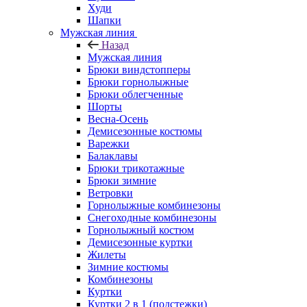
Худи
Шапки
Мужская линия
Назад
Мужская линия
Брюки виндстопперы
Брюки горнолыжные
Брюки облегченные
Шорты
Весна-Осень
Демисезонные костюмы
Варежки
Балаклавы
Брюки трикотажные
Брюки зимние
Ветровки
Горнолыжные комбинезоны
Снегоходные комбинезоны
Горнолыжный костюм
Демисезонные куртки
Жилеты
Зимние костюмы
Комбинезоны
Куртки
Куртки 2 в 1 (подстежки)