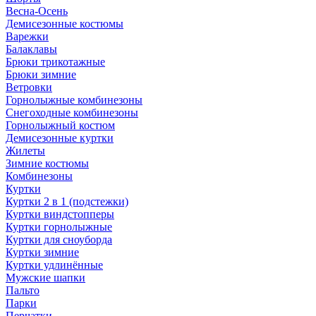
Весна-Осень
Демисезонные костюмы
Варежки
Балаклавы
Брюки трикотажные
Брюки зимние
Ветровки
Горнолыжные комбинезоны
Снегоходные комбинезоны
Горнолыжный костюм
Демисезонные куртки
Жилеты
Зимние костюмы
Комбинезоны
Куртки
Куртки 2 в 1 (подстежки)
Куртки виндстопперы
Куртки горнолыжные
Куртки для сноуборда
Куртки зимние
Куртки удлинённые
Мужские шапки
Пальто
Парки
Перчатки