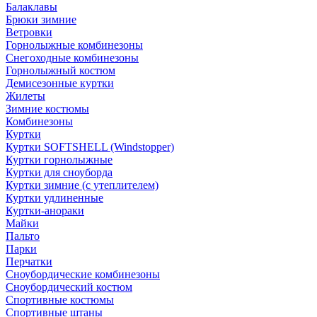
Балаклавы
Брюки зимние
Ветровки
Горнолыжные комбинезоны
Снегоходные комбинезоны
Горнолыжный костюм
Демисезонные куртки
Жилеты
Зимние костюмы
Комбинезоны
Куртки
Куртки SOFTSHELL (Windstopper)
Куртки горнолыжные
Куртки для сноуборда
Куртки зимние (с утеплителем)
Куртки удлиненные
Куртки-анораки
Майки
Пальто
Парки
Перчатки
Сноубордические комбинезоны
Сноубордический костюм
Спортивные костюмы
Спортивные штаны