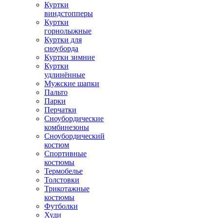
Куртки
виндстопперы
Куртки
горнолыжные
Куртки для
сноуборда
Куртки зимние
Куртки
удлинённые
Мужские шапки
Пальто
Парки
Перчатки
Сноубордические
комбинезоны
Сноубордический
костюм
Спортивные
костюмы
Термобелье
Толстовки
Трикотажные
костюмы
Футболки
Худи