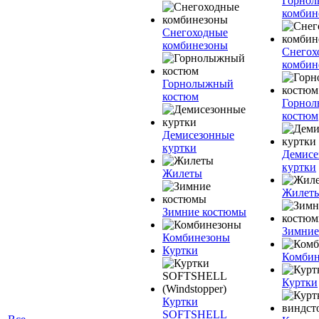
Горно
комбин
Снегоходные
комбинезоны
Снегох
комбин
Горнолыжный
костюм
Горно
костюм
Демисезонные
куртки
Демисе
куртки
Жилеты
Жилет
Зимние костюмы
Зимние
Комбинезоны
Куртки
Комбин
Куртки
Куртки
SOFTSHELL