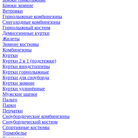
Брюки зимние
Ветровки
Горнолыжные комбинезоны
Снегоходные комбинезоны
Горнолыжный костюм
Демисезонные куртки
Жилеты
Зимние костюмы
Комбинезоны
Куртки
Куртки 2 в 1 (подстежки)
Куртки виндстопперы
Куртки горнолыжные
Куртки для сноуборда
Куртки зимние
Куртки удлинённые
Мужские шапки
Пальто
Парки
Перчатки
Сноубордические комбинезоны
Сноубордический костюм
Спортивные костюмы
Термобелье