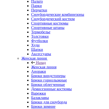
Пальто
Парки
Перчатки
Сноубордические комбинезоны
Сноубордический костюм
Спортивные костюмы
Спортивные штаны
Термобелье
Толстовки
Футболки
Худи
Шапки
Аксессуары
Женская линия
Назад
Женская линия
Анораки
Брюки виндстоперы
Брюки горнолыжные
Брюки облегченные
Демисезонные костюмы
Варежки
Балаклавы
Брюки для сноуборда
Брюки зимние