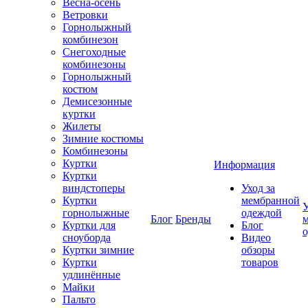
Весна-осень
Ветровки
Горнолыжный
комбинезон
Снегоходные
комбинезоны
Горнолыжный
костюм
Демисезонные
куртки
Жилеты
Зимние костюмы
Комбинезоны
Куртки
Информация
Куртки
виндстоперы
Уход за
Куртки
мембранной
У
горнолыжные
одеждой
Блог
Бренды
Куртки для
Блог
сноуборда
Видео
Куртки зимние
обзоры
Куртки
товаров
удлинённые
Майки
Пальто