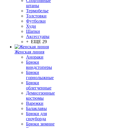
Спортивные
штаны
Термобелье
Толстовки
Футболки
Худи
Шапки
Аксессуары
+ ЕЩЕ 29
Женская линия
Анораки
Брюки
виндстоперы
Брюки
горнолыжные
Брюки
облегченные
Демисезонные
костюмы
Варежки
Балаклавы
Брюки для
сноуборда
Брюки зимние