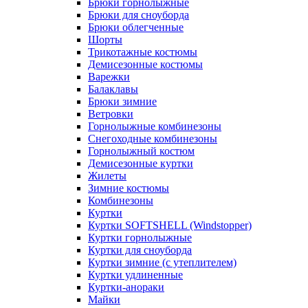
Брюки горнолыжные
Брюки для сноуборда
Брюки облегченные
Шорты
Трикотажные костюмы
Демисезонные костюмы
Варежки
Балаклавы
Брюки зимние
Ветровки
Горнолыжные комбинезоны
Снегоходные комбинезоны
Горнолыжный костюм
Демисезонные куртки
Жилеты
Зимние костюмы
Комбинезоны
Куртки
Куртки SOFTSHELL (Windstopper)
Куртки горнолыжные
Куртки для сноуборда
Куртки зимние (с утеплителем)
Куртки удлиненные
Куртки-анораки
Майки