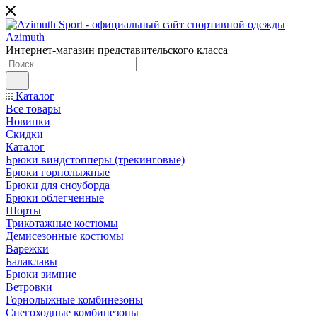
Интернет-магазин представительского класса
Каталог
Все товары
Новинки
Скидки
Каталог
Брюки виндстопперы (трекинговые)
Брюки горнолыжные
Брюки для сноуборда
Брюки облегченные
Шорты
Трикотажные костюмы
Демисезонные костюмы
Варежки
Балаклавы
Брюки зимние
Ветровки
Горнолыжные комбинезоны
Снегоходные комбинезоны