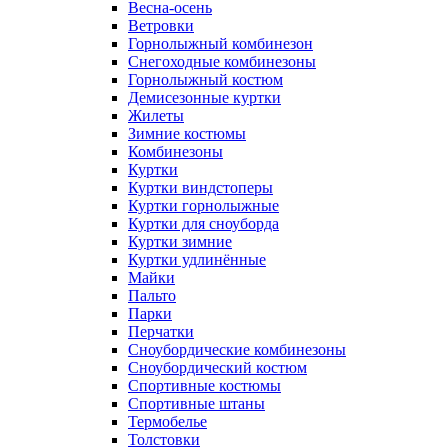
Весна-осень
Ветровки
Горнолыжный комбинезон
Снегоходные комбинезоны
Горнолыжный костюм
Демисезонные куртки
Жилеты
Зимние костюмы
Комбинезоны
Куртки
Куртки виндстоперы
Куртки горнолыжные
Куртки для сноуборда
Куртки зимние
Куртки удлинённые
Майки
Пальто
Парки
Перчатки
Сноубордические комбинезоны
Сноубордический костюм
Спортивные костюмы
Спортивные штаны
Термобелье
Толстовки