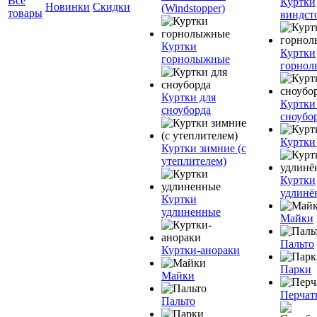
Все
Куртки
Новинки
Скидки
(Windstopper)
товары
виндст
Куртки
Куртки
горнолыжные
горно
Куртки для
Куртки
сноуборда
сноубо
Куртки
Куртки зимние (с
утеплителем)
Куртки
удлинё
Куртки
удлиненные
Майки
Пальто
Куртки-анораки
Парки
Майки
Перчат
Пальто