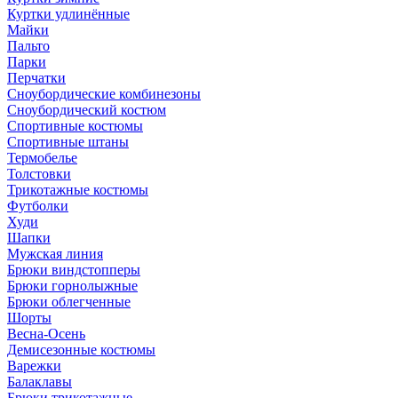
Куртки удлинённые
Майки
Пальто
Парки
Перчатки
Сноубордические комбинезоны
Сноубордический костюм
Спортивные костюмы
Спортивные штаны
Термобелье
Толстовки
Трикотажные костюмы
Футболки
Худи
Шапки
Мужская линия
Брюки виндстопперы
Брюки горнолыжные
Брюки облегченные
Шорты
Весна-Осень
Демисезонные костюмы
Варежки
Балаклавы
Брюки трикотажные