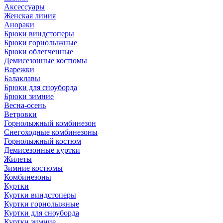
Аксессуары
Женская линия
Анораки
Брюки виндстоперы
Брюки горнолыжные
Брюки облегченные
Демисезонные костюмы
Варежки
Балаклавы
Брюки для сноуборда
Брюки зимние
Весна-осень
Ветровки
Горнолыжный комбинезон
Снегоходные комбинезоны
Горнолыжный костюм
Демисезонные куртки
Жилеты
Зимние костюмы
Комбинезоны
Куртки
Куртки виндстоперы
Куртки горнолыжные
Куртки для сноуборда
Куртки зимние