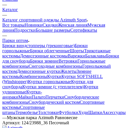
—
Каталог
—
Каталог спортивной одежды Azimuth Sport
Все товары
Новинки
Скидки
Женская линия
Мужская
линия
Подростки
Большие размеры
Сертификаты
—
Парки оптом
Брюки виндстопперы (трекинговые)
Брюки
горнолыжные
Брюки облегченные
Шорты
Трикотажные
костюмы
Демисезонные костюмы
Варежки
Балаклавы
Брюки
для сноуборда
Брюки зимние
Ветровки
Горнолыжные
комбинезоны
Снегоходные комбинезоны
Горнолыжный
костюм
Демисезонные куртки
Жилеты
Зимние
костюмы
Комбинезоны
Куртки
Куртки SOFTSHELL
(Windstopper)
Куртки горнолыжные
Куртки для
сноуборда
Куртки зимние (с утеплителем)
Куртки
удлиненные
Куртки-
анораки
Майки
Пальто
Перчатки
Сноубордические
комбинезоны
Сноубордический костюм
Спортивные
костюмы
Спортивные
штаны
Термобелье
Толстовки
Футболки
Худи
Шапки
Аксессуары
—
Мужская парка Azimuth Равновесие
Артикул:
124/23988_36 Песочный