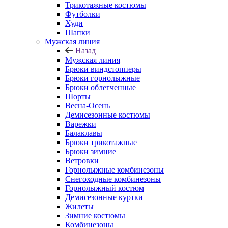
Трикотажные костюмы
Футболки
Худи
Шапки
Мужская линия
Назад
Мужская линия
Брюки виндстопперы
Брюки горнолыжные
Брюки облегченные
Шорты
Весна-Осень
Демисезонные костюмы
Варежки
Балаклавы
Брюки трикотажные
Брюки зимние
Ветровки
Горнолыжные комбинезоны
Снегоходные комбинезоны
Горнолыжный костюм
Демисезонные куртки
Жилеты
Зимние костюмы
Комбинезоны