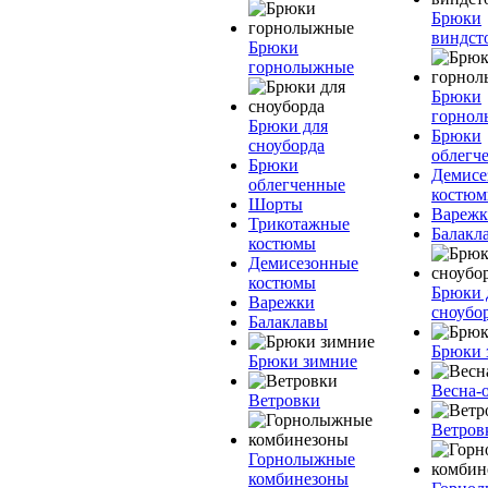
Брюки
виндст
Брюки
горнолыжные
Брюки
горно
Брюки для
Брюки
сноуборда
облегч
Брюки
Демисе
облегченные
костю
Шорты
Вареж
Трикотажные
Балакл
костюмы
Демисезонные
костюмы
Брюки 
Варежки
сноубо
Балаклавы
Брюки 
Брюки зимние
Весна-
Ветровки
Ветров
Горнолыжные
комбинезоны