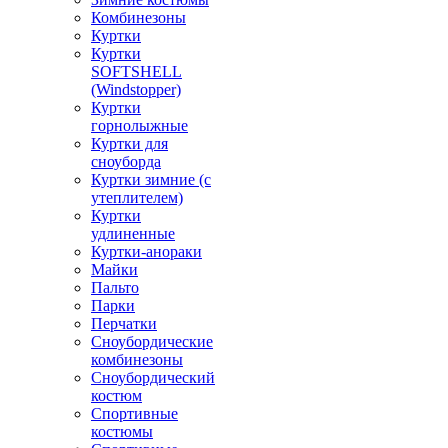
Комбинезоны
Куртки
Куртки
SOFTSHELL
(Windstopper)
Куртки
горнолыжные
Куртки для
сноуборда
Куртки зимние (с
утеплителем)
Куртки
удлиненные
Куртки-анораки
Майки
Пальто
Парки
Перчатки
Сноубордические
комбинезоны
Сноубордический
костюм
Спортивные
костюмы