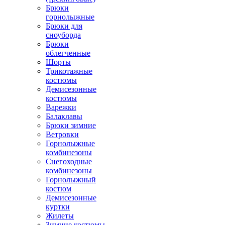
Брюки
горнолыжные
Брюки для
сноуборда
Брюки
облегченные
Шорты
Трикотажные
костюмы
Демисезонные
костюмы
Варежки
Балаклавы
Брюки зимние
Ветровки
Горнолыжные
комбинезоны
Снегоходные
комбинезоны
Горнолыжный
костюм
Демисезонные
куртки
Жилеты
Зимние костюмы