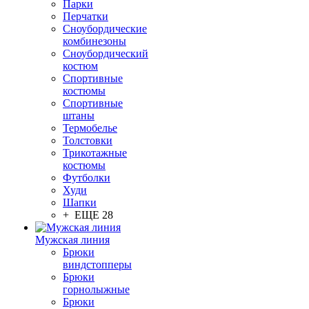
Парки
Перчатки
Сноубордические
комбинезоны
Сноубордический
костюм
Спортивные
костюмы
Спортивные
штаны
Термобелье
Толстовки
Трикотажные
костюмы
Футболки
Худи
Шапки
+ ЕЩЕ 28
Мужская линия
Брюки
виндстопперы
Брюки
горнолыжные
Брюки