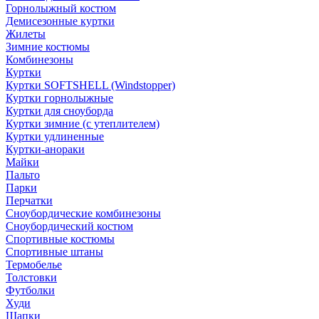
Горнолыжный костюм
Демисезонные куртки
Жилеты
Зимние костюмы
Комбинезоны
Куртки
Куртки SOFTSHELL (Windstopper)
Куртки горнолыжные
Куртки для сноуборда
Куртки зимние (с утеплителем)
Куртки удлиненные
Куртки-анораки
Майки
Пальто
Парки
Перчатки
Сноубордические комбинезоны
Сноубордический костюм
Спортивные костюмы
Спортивные штаны
Термобелье
Толстовки
Футболки
Худи
Шапки