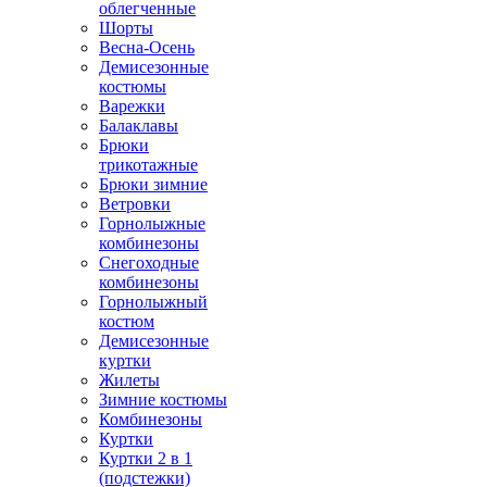
облегченные
Шорты
Весна-Осень
Демисезонные
костюмы
Варежки
Балаклавы
Брюки
трикотажные
Брюки зимние
Ветровки
Горнолыжные
комбинезоны
Снегоходные
комбинезоны
Горнолыжный
костюм
Демисезонные
куртки
Жилеты
Зимние костюмы
Комбинезоны
Куртки
Куртки 2 в 1
(подстежки)