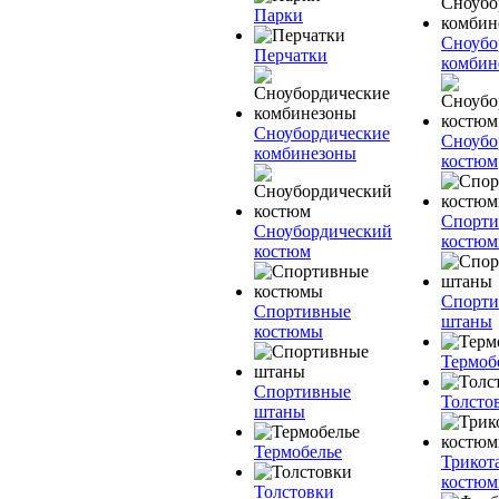
Парки
Сноубо
Перчатки
комбин
Сноубордические
Сноубо
комбинезоны
костюм
Спорт
Сноубордический
костю
костюм
Спорт
Спортивные
штаны
костюмы
Термоб
Спортивные
Толсто
штаны
Термобелье
Трикот
костю
Толстовки