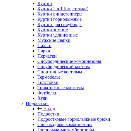
Куртки
Куртки 2 в 1 (подстежки)
Куртки виндстопперы
Куртки горнолыжные
Куртки для сноуборда
Куртки зимние
Куртки удлинённые
Мужские шапки
Пальто
Парки
Перчатки
Сноубордические комбинезоны
Сноубордический костюм
Спортивные костюмы
Термобелье
Толстовки
Трикотажные костюмы
Футболки
Худи
Подростки
Назад
Подростки
Подростковые горнолыжные брюки
Снегоходные комбинезоны
Горнолыжные комбинезоны