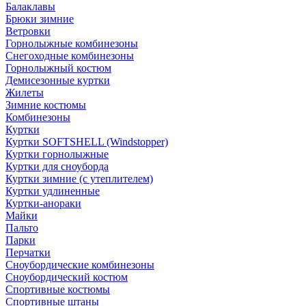
Балаклавы
Брюки зимние
Ветровки
Горнолыжные комбинезоны
Снегоходные комбинезоны
Горнолыжный костюм
Демисезонные куртки
Жилеты
Зимние костюмы
Комбинезоны
Куртки
Куртки SOFTSHELL (Windstopper)
Куртки горнолыжные
Куртки для сноуборда
Куртки зимние (с утеплителем)
Куртки удлиненные
Куртки-анораки
Майки
Пальто
Парки
Перчатки
Сноубордические комбинезоны
Сноубордический костюм
Спортивные костюмы
Спортивные штаны