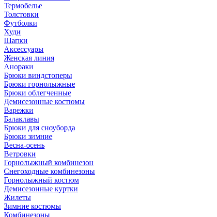
Термобелье
Толстовки
Футболки
Худи
Шапки
Аксессуары
Женская линия
Анораки
Брюки виндстоперы
Брюки горнолыжные
Брюки облегченные
Демисезонные костюмы
Варежки
Балаклавы
Брюки для сноуборда
Брюки зимние
Весна-осень
Ветровки
Горнолыжный комбинезон
Снегоходные комбинезоны
Горнолыжный костюм
Демисезонные куртки
Жилеты
Зимние костюмы
Комбинезоны