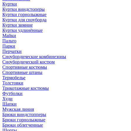
Куртки
Куртки виндстоперы
Куртки горнолыжные
Куртки для сноуборда
Куртки зимние
Куртки удлинённые
Майки
Пальто
Парки
Перчатки
Сноубордические комбинезоны
Сноубордический костюм
Спортивные костюмы
Спортивные штаны
Термобелье
Толстовки
Трикотажные костюмы
Футболки
Худи
Шапки
Мужская линия
Брюки виндстопперы
Брюки горнолыжные
Брюки облегченные
Шорты