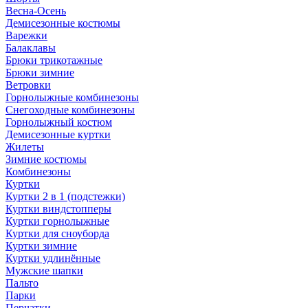
Весна-Осень
Демисезонные костюмы
Варежки
Балаклавы
Брюки трикотажные
Брюки зимние
Ветровки
Горнолыжные комбинезоны
Снегоходные комбинезоны
Горнолыжный костюм
Демисезонные куртки
Жилеты
Зимние костюмы
Комбинезоны
Куртки
Куртки 2 в 1 (подстежки)
Куртки виндстопперы
Куртки горнолыжные
Куртки для сноуборда
Куртки зимние
Куртки удлинённые
Мужские шапки
Пальто
Парки
Перчатки