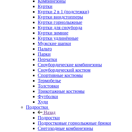
Комбинезоны
Куртки
Куртки 2 в 1 (подстежки)
Куртки виндстопперы
Куртки горнолыжные
Куртки для сноуборда
Куртки зимние
Куртки удлинённые
Мужские шапки
Пальто
Парки
Перчатки
Сноубордические комбинезоны
Сноубордический костюм
Спортивные костюмы
Термобелье
Толстовки
Трикотажные костюмы
Футболки
Худи
Подростки
Назад
Подростки
Подростковые горнолыжные брюки
Снегоходные комбинезоны