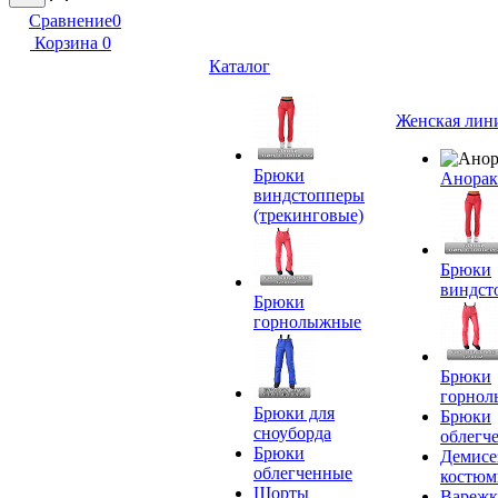
Сравнение
0
Корзина
0
Каталог
Женская лин
Брюки
Анора
виндстопперы
(трекинговые)
Брюки
виндст
Брюки
горнолыжные
Брюки
горно
Брюки для
Брюки
сноуборда
облегч
Брюки
Демисе
облегченные
костю
Шорты
Вареж