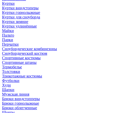
Куртки
Куртки виндстоперы
Куртки горнолыжные
Куртки для сноуборда
Куртки зимние
Куртки удлинённые
Майки
Пальто
Парки
Перчатки
Сноубордические комбинезоны
Сноубордический костюм
Спортивные костюмы
Спортивные штаны
Термобелье
Толстовки
Трикотажные костюмы
Футболки
Худи
Шапки
Мужская линия
Брюки виндстопперы
Брюки горнолыжные
Брюки облегченные
Шорты