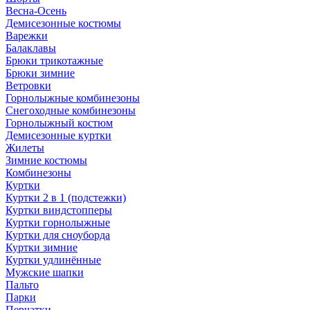
Весна-Осень
Демисезонные костюмы
Варежки
Балаклавы
Брюки трикотажные
Брюки зимние
Ветровки
Горнолыжные комбинезоны
Снегоходные комбинезоны
Горнолыжный костюм
Демисезонные куртки
Жилеты
Зимние костюмы
Комбинезоны
Куртки
Куртки 2 в 1 (подстежки)
Куртки виндстопперы
Куртки горнолыжные
Куртки для сноуборда
Куртки зимние
Куртки удлинённые
Мужские шапки
Пальто
Парки
Перчатки