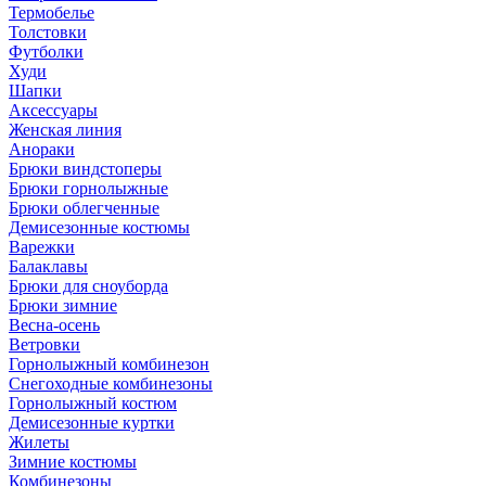
Термобелье
Толстовки
Футболки
Худи
Шапки
Аксессуары
Женская линия
Анораки
Брюки виндстоперы
Брюки горнолыжные
Брюки облегченные
Демисезонные костюмы
Варежки
Балаклавы
Брюки для сноуборда
Брюки зимние
Весна-осень
Ветровки
Горнолыжный комбинезон
Снегоходные комбинезоны
Горнолыжный костюм
Демисезонные куртки
Жилеты
Зимние костюмы
Комбинезоны