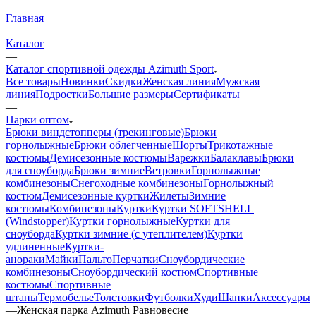
Главная
—
Каталог
—
Каталог спортивной одежды Azimuth Sport
Все товары
Новинки
Скидки
Женская линия
Мужская
линия
Подростки
Большие размеры
Сертификаты
—
Парки оптом
Брюки виндстопперы (трекинговые)
Брюки
горнолыжные
Брюки облегченные
Шорты
Трикотажные
костюмы
Демисезонные костюмы
Варежки
Балаклавы
Брюки
для сноуборда
Брюки зимние
Ветровки
Горнолыжные
комбинезоны
Снегоходные комбинезоны
Горнолыжный
костюм
Демисезонные куртки
Жилеты
Зимние
костюмы
Комбинезоны
Куртки
Куртки SOFTSHELL
(Windstopper)
Куртки горнолыжные
Куртки для
сноуборда
Куртки зимние (с утеплителем)
Куртки
удлиненные
Куртки-
анораки
Майки
Пальто
Перчатки
Сноубордические
комбинезоны
Сноубордический костюм
Спортивные
костюмы
Спортивные
штаны
Термобелье
Толстовки
Футболки
Худи
Шапки
Аксессуары
—
Женская парка Azimuth Равновесие