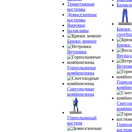
Трикотажные
Балакл
костюмы
Демисезонные
костюмы
Варежки
Брюки 
Балаклавы
сноубо
Брюки зимние
Брюки 
Ветровки
Весна-
Ветров
Горнолыжные
комбинезоны
Горно
комбин
Снегоходные
комбинезоны
Снегох
комбин
Горнолыжный
костюм
Горно
костюм