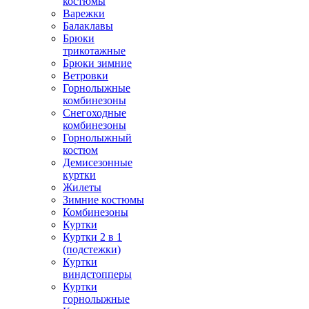
костюмы
Варежки
Балаклавы
Брюки
трикотажные
Брюки зимние
Ветровки
Горнолыжные
комбинезоны
Снегоходные
комбинезоны
Горнолыжный
костюм
Демисезонные
куртки
Жилеты
Зимние костюмы
Комбинезоны
Куртки
Куртки 2 в 1
(подстежки)
Куртки
виндстопперы
Куртки
горнолыжные