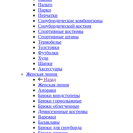
Пальто
Парки
Перчатки
Сноубордические комбинезоны
Сноубордический костюм
Спортивные костюмы
Спортивные штаны
Термобелье
Толстовки
Футболки
Худи
Шапки
Аксессуары
Женская линия
Назад
Женская линия
Анораки
Брюки виндстоперы
Брюки горнолыжные
Брюки облегченные
Демисезонные костюмы
Варежки
Балаклавы
Брюки для сноуборда
Брюки зимние