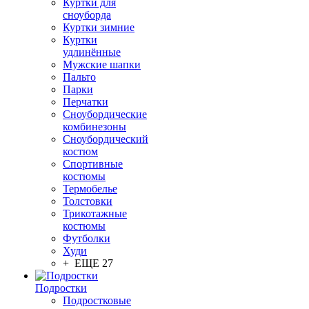
Куртки для
сноуборда
Куртки зимние
Куртки
удлинённые
Мужские шапки
Пальто
Парки
Перчатки
Сноубордические
комбинезоны
Сноубордический
костюм
Спортивные
костюмы
Термобелье
Толстовки
Трикотажные
костюмы
Футболки
Худи
+ ЕЩЕ 27
Подростки
Подростковые