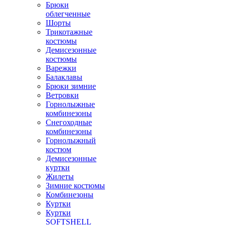
Брюки
облегченные
Шорты
Трикотажные
костюмы
Демисезонные
костюмы
Варежки
Балаклавы
Брюки зимние
Ветровки
Горнолыжные
комбинезоны
Снегоходные
комбинезоны
Горнолыжный
костюм
Демисезонные
куртки
Жилеты
Зимние костюмы
Комбинезоны
Куртки
Куртки
SOFTSHELL