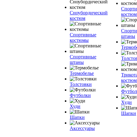
Спорт
Сноубордический
костю
костюм
Спорт
Спортивные
штаны
костюмы
Термоб
Спортивные
Толсто
штаны
Термобелье
Трикот
костю
Толстовки
Футбол
Футболки
Худи
Худи
Шапки
Шапки
Аксессуары