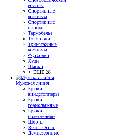
костюм
Спортивные
костюмы
Спортивные
штаны
Термобелье
Толстовки
Трикотажные
костюмы
Футболки
Худи
Шапки
+ ЕЩЕ 28
Мужская линия
Брюки
виндстопперы
Брюки
горнолыжные
Брюки
облегченные
Шорты
Весна-Осень
Демисезонные