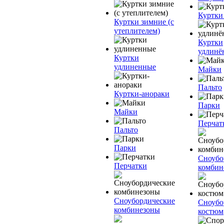
Куртки
Куртки зимние (с
утеплителем)
Куртки
удлинё
Куртки
удлиненные
Майки
Пальто
Куртки-анораки
Парки
Майки
Перчат
Пальто
Парки
Сноубо
Перчатки
комбин
Сноубордические
Сноубо
комбинезоны
костюм