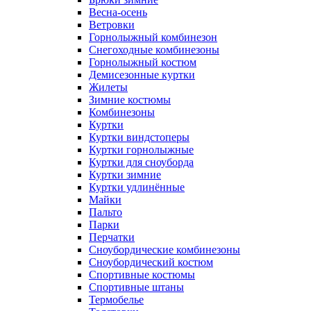
Весна-осень
Ветровки
Горнолыжный комбинезон
Снегоходные комбинезоны
Горнолыжный костюм
Демисезонные куртки
Жилеты
Зимние костюмы
Комбинезоны
Куртки
Куртки виндстоперы
Куртки горнолыжные
Куртки для сноуборда
Куртки зимние
Куртки удлинённые
Майки
Пальто
Парки
Перчатки
Сноубордические комбинезоны
Сноубордический костюм
Спортивные костюмы
Спортивные штаны
Термобелье