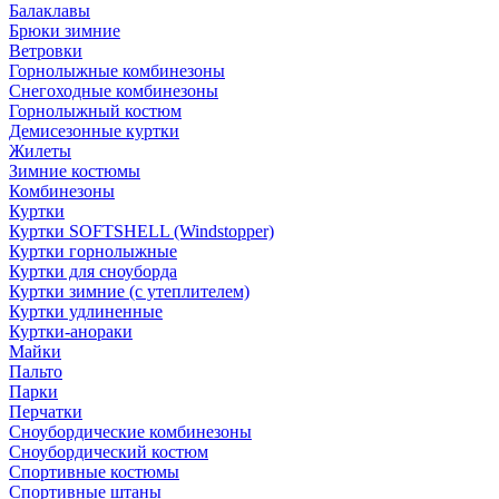
Балаклавы
Брюки зимние
Ветровки
Горнолыжные комбинезоны
Снегоходные комбинезоны
Горнолыжный костюм
Демисезонные куртки
Жилеты
Зимние костюмы
Комбинезоны
Куртки
Куртки SOFTSHELL (Windstopper)
Куртки горнолыжные
Куртки для сноуборда
Куртки зимние (с утеплителем)
Куртки удлиненные
Куртки-анораки
Майки
Пальто
Парки
Перчатки
Сноубордические комбинезоны
Сноубордический костюм
Спортивные костюмы
Спортивные штаны