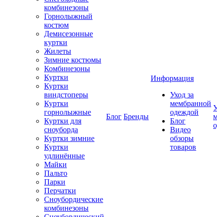
комбинезоны
Горнолыжный
костюм
Демисезонные
куртки
Жилеты
Зимние костюмы
Комбинезоны
Куртки
Информация
Куртки
виндстоперы
Уход за
Куртки
мембранной
У
горнолыжные
одеждой
Блог
Бренды
Куртки для
Блог
сноуборда
Видео
Куртки зимние
обзоры
Куртки
товаров
удлинённые
Майки
Пальто
Парки
Перчатки
Сноубордические
комбинезоны
Сноубордический