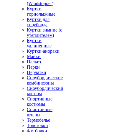
(Windstopper)
Куртки
горнолыжные
Куртки для
сноуборда
Куртки зимние (с
утеплителем)
Куртки
удлиненные
Куртки-анораки
Майки
Пальто
Парки
Перчатки
Сноубордические
комбинезоны
Сноубордический
костюм
Спортивные
костюмы
Спортивные
штаны
Термобелье
Толстовки
Футболки