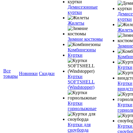
Демисезонные
куртки
Демисе
куртки
Жилеты
Жилет
Зимние костюмы
Зимние
Комбинезоны
Куртки
Комбин
Куртки
Все
Новинки
Скидки
товары
Куртки
SOFTSHELL
Куртки
(Windstopper)
виндст
Куртки
Куртки
горнолыжные
горно
Куртки для
Куртки
сноуборда
сноубо