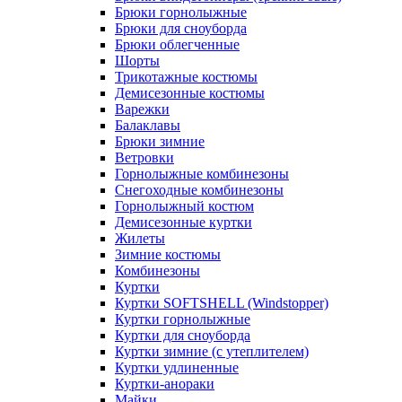
Брюки горнолыжные
Брюки для сноуборда
Брюки облегченные
Шорты
Трикотажные костюмы
Демисезонные костюмы
Варежки
Балаклавы
Брюки зимние
Ветровки
Горнолыжные комбинезоны
Снегоходные комбинезоны
Горнолыжный костюм
Демисезонные куртки
Жилеты
Зимние костюмы
Комбинезоны
Куртки
Куртки SOFTSHELL (Windstopper)
Куртки горнолыжные
Куртки для сноуборда
Куртки зимние (с утеплителем)
Куртки удлиненные
Куртки-анораки
Майки