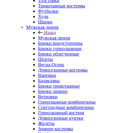
Толстовки
Трикотажные костюмы
Футболки
Худи
Шапки
Мужская линия
Назад
Мужская линия
Брюки виндстопперы
Брюки горнолыжные
Брюки облегченные
Шорты
Весна-Осень
Демисезонные костюмы
Варежки
Балаклавы
Брюки трикотажные
Брюки зимние
Ветровки
Горнолыжные комбинезоны
Снегоходные комбинезоны
Горнолыжный костюм
Демисезонные куртки
Жилеты
Зимние костюмы