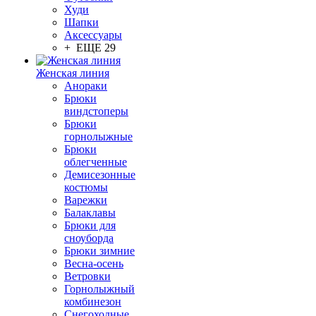
Худи
Шапки
Аксессуары
+ ЕЩЕ 29
Женская линия
Анораки
Брюки
виндстоперы
Брюки
горнолыжные
Брюки
облегченные
Демисезонные
костюмы
Варежки
Балаклавы
Брюки для
сноуборда
Брюки зимние
Весна-осень
Ветровки
Горнолыжный
комбинезон
Снегоходные