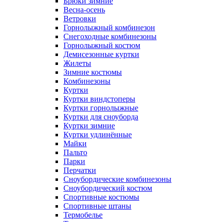
Брюки зимние
Весна-осень
Ветровки
Горнолыжный комбинезон
Снегоходные комбинезоны
Горнолыжный костюм
Демисезонные куртки
Жилеты
Зимние костюмы
Комбинезоны
Куртки
Куртки виндстоперы
Куртки горнолыжные
Куртки для сноуборда
Куртки зимние
Куртки удлинённые
Майки
Пальто
Парки
Перчатки
Сноубордические комбинезоны
Сноубордический костюм
Спортивные костюмы
Спортивные штаны
Термобелье