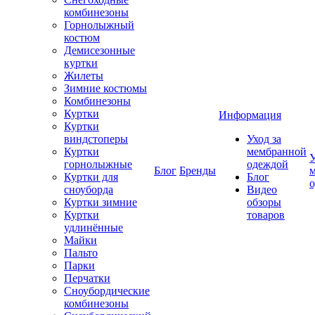
комбинезоны
Горнолыжный
костюм
Демисезонные
куртки
Жилеты
Зимние костюмы
Комбинезоны
Куртки
Информация
Куртки
виндстоперы
Уход за
Куртки
мембранной
У
горнолыжные
одеждой
Блог
Бренды
Куртки для
Блог
сноуборда
Видео
Куртки зимние
обзоры
Куртки
товаров
удлинённые
Майки
Пальто
Парки
Перчатки
Сноубордические
комбинезоны