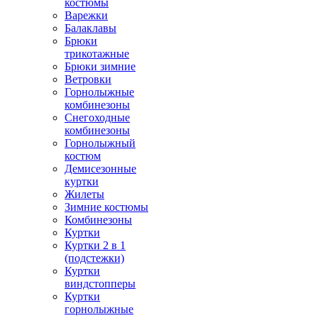
костюмы
Варежки
Балаклавы
Брюки
трикотажные
Брюки зимние
Ветровки
Горнолыжные
комбинезоны
Снегоходные
комбинезоны
Горнолыжный
костюм
Демисезонные
куртки
Жилеты
Зимние костюмы
Комбинезоны
Куртки
Куртки 2 в 1
(подстежки)
Куртки
виндстопперы
Куртки
горнолыжные