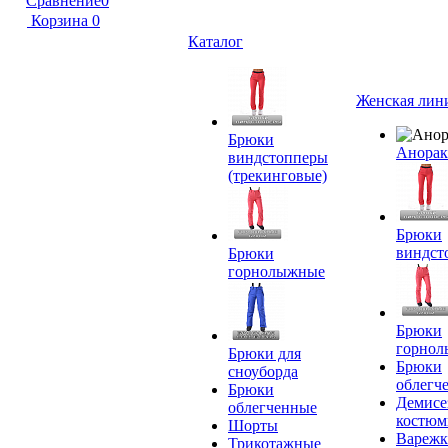
Сравнение
0
Корзина
0
Каталог
Женская лин
Брюки
Анора
виндстопперы
(трекинговые)
Брюки
виндст
Брюки
горнолыжные
Брюки
горно
Брюки для
Брюки
сноуборда
облегч
Брюки
Демисе
облегченные
костю
Шорты
Вареж
Трикотажные