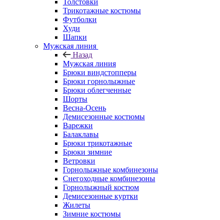
Толстовки
Трикотажные костюмы
Футболки
Худи
Шапки
Мужская линия
Назад
Мужская линия
Брюки виндстопперы
Брюки горнолыжные
Брюки облегченные
Шорты
Весна-Осень
Демисезонные костюмы
Варежки
Балаклавы
Брюки трикотажные
Брюки зимние
Ветровки
Горнолыжные комбинезоны
Снегоходные комбинезоны
Горнолыжный костюм
Демисезонные куртки
Жилеты
Зимние костюмы