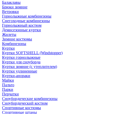
Балаклавы
Брюки зимние
Ветровки
Горнолыжные комбинезоны
Снегоходные комбинезоны
Горнолыжный костюм
Демисезонные куртки
Жилеты
Зимние костюмы
Комбинезоны
Куртки
Куртки SOFTSHELL (Windstopper)
Куртки горнолыжные
Куртки для сноуборда
Куртки зимние (с утеплителем)
Куртки удлиненные
Куртки-анораки
Майки
Пальто
Парки
Перчатки
Сноубордические комбинезоны
Сноубордический костюм
Спортивные костюмы
Спортивные штаны