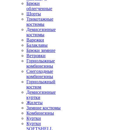
Брюки
облегченные
Шорты
Трикотажные
костюмы
Демисезонные
костюмы
Варежки
Балаклавы
Брюки зимние
Ветровки
Горнолыжные
комбинезоны
Снегоходные
комбинезоны
Горнолыжный
костюм
Демисезонные
куртки
Жилеты
Зимние костюмы
Комбинезоны
Куртки
Куртки
SOFTSHELL