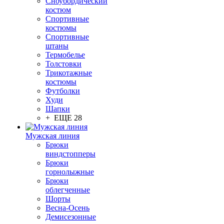
Сноубордический
костюм
Спортивные
костюмы
Спортивные
штаны
Термобелье
Толстовки
Трикотажные
костюмы
Футболки
Худи
Шапки
+ ЕЩЕ 28
Мужская линия
Брюки
виндстопперы
Брюки
горнолыжные
Брюки
облегченные
Шорты
Весна-Осень
Демисезонные