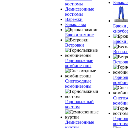
Балакл
костюмы
Демисезонные
костюмы
Варежки
Балаклавы
Брюки 
сноубо
Брюки зимние
Брюки 
Ветровки
Весна-
Горнолыжные
Ветров
комбинезоны
Горно
Снегоходные
комбин
комбинезоны
Снегох
Горнолыжный
комбин
костюм
Горно
Демисезонные
костюм
куртки