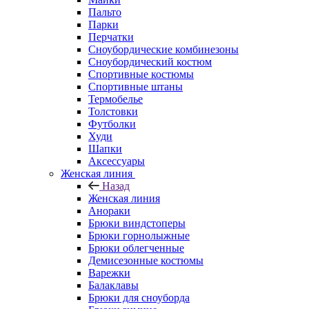
Пальто
Парки
Перчатки
Сноубордические комбинезоны
Сноубордический костюм
Спортивные костюмы
Спортивные штаны
Термобелье
Толстовки
Футболки
Худи
Шапки
Аксессуары
Женская линия
Назад
Женская линия
Анораки
Брюки виндстоперы
Брюки горнолыжные
Брюки облегченные
Демисезонные костюмы
Варежки
Балаклавы
Брюки для сноуборда