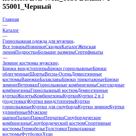
55001_Черный
Главная
—
Каталог
—
Горнолыжная одежда для мужчин
Все товары
Новинки
Скидки
Каталог
Женская
линия
Подростки
Большие размеры
Сертификаты
—
Зимние костюмы мужские
Брюки виндстопперы
Брюки горнолыжные
Брюки
облегченные
Шорты
Весна-Осень
Демисезонные
костюмы
Варежки
Балаклавы
Брюки трикотажные
Брюки
зимние
Ветровки
Горнолыжные комбинезоны
Снегоходные
комбинезоны
Горнолыжный костюм
Демисезонные
куртки
Жилеты
Комбинезоны
Куртки
Куртки 2 в 1
(подстежки)
Куртки виндстопперы
Куртки
горнолыжные
Куртки для сноуборда
Куртки зимние
Куртки
удлинённые
Мужские
шапки
Пальто
Парки
Перчатки
Сноубордические
комбинезоны
Сноубордический костюм
Спортивные
костюмы
Термобелье
Толстовки
Трикотажные
костюмы
Футболки
Худи