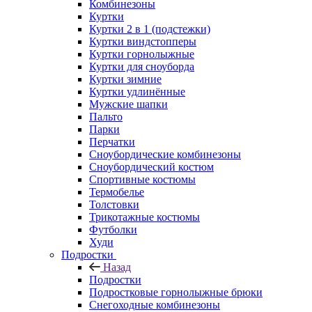
Комбинезоны
Куртки
Куртки 2 в 1 (подстежки)
Куртки виндстопперы
Куртки горнолыжные
Куртки для сноуборда
Куртки зимние
Куртки удлинённые
Мужские шапки
Пальто
Парки
Перчатки
Сноубордические комбинезоны
Сноубордический костюм
Спортивные костюмы
Термобелье
Толстовки
Трикотажные костюмы
Футболки
Худи
Подростки
Назад
Подростки
Подростковые горнолыжные брюки
Снегоходные комбинезоны