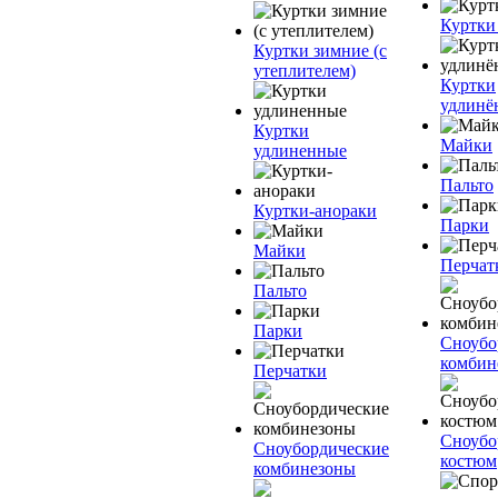
Куртки
Куртки зимние (с
утеплителем)
Куртки
удлинё
Куртки
Майки
удлиненные
Пальто
Куртки-анораки
Парки
Майки
Перчат
Пальто
Парки
Сноубо
комбин
Перчатки
Сноубо
Сноубордические
костюм
комбинезоны