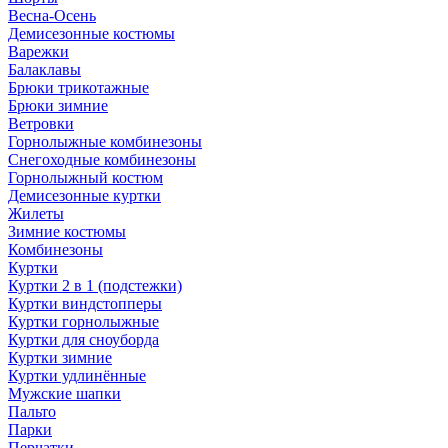
Весна-Осень
Демисезонные костюмы
Варежки
Балаклавы
Брюки трикотажные
Брюки зимние
Ветровки
Горнолыжные комбинезоны
Снегоходные комбинезоны
Горнолыжный костюм
Демисезонные куртки
Жилеты
Зимние костюмы
Комбинезоны
Куртки
Куртки 2 в 1 (подстежки)
Куртки виндстопперы
Куртки горнолыжные
Куртки для сноуборда
Куртки зимние
Куртки удлинённые
Мужские шапки
Пальто
Парки
Перчатки