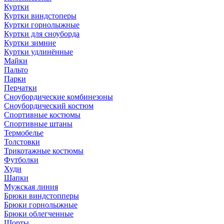
Куртки
Куртки виндстоперы
Куртки горнолыжные
Куртки для сноуборда
Куртки зимние
Куртки удлинённые
Майки
Пальто
Парки
Перчатки
Сноубордические комбинезоны
Сноубордический костюм
Спортивные костюмы
Спортивные штаны
Термобелье
Толстовки
Трикотажные костюмы
Футболки
Худи
Шапки
Мужская линия
Брюки виндстопперы
Брюки горнолыжные
Брюки облегченные
Шорты