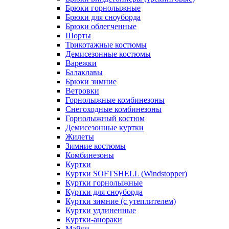
Брюки горнолыжные
Брюки для сноуборда
Брюки облегченные
Шорты
Трикотажные костюмы
Демисезонные костюмы
Варежки
Балаклавы
Брюки зимние
Ветровки
Горнолыжные комбинезоны
Снегоходные комбинезоны
Горнолыжный костюм
Демисезонные куртки
Жилеты
Зимние костюмы
Комбинезоны
Куртки
Куртки SOFTSHELL (Windstopper)
Куртки горнолыжные
Куртки для сноуборда
Куртки зимние (с утеплителем)
Куртки удлиненные
Куртки-анораки
Майки