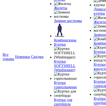
Жилеты
Демисе
куртки
Зимние костюмы
Жилет
Зимние
Комбинезоны
Комбин
Куртки
Куртки
Все
Новинки
Скидки
товары
Куртки
Куртки
SOFTSHELL
виндст
(Windstopper)
Куртки
Куртки
горно
горнолыжные
Куртки
Куртки для
сноубо
сноуборда