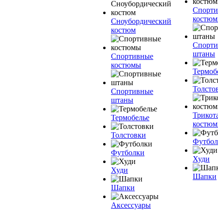
Спорт
костю
Сноубордический
костюм
Спорт
штаны
Спортивные
костюмы
Термоб
Толсто
Спортивные
штаны
Трикот
Термобелье
костю
Толстовки
Футбол
Футболки
Худи
Худи
Шапки
Шапки
Аксессуары