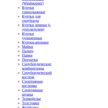
(Windstopper)
Куртки
горнолыжные
Куртки для
сноуборда
Куртки зимние (с
утеплителем)
Куртки
удлиненные
Куртки-анораки
Майки
Пальто
Парки
Перчатки
Сноубордические
комбинезоны
Сноубордический
костюм
Спортивные
костюмы
Спортивные
штаны
Термобелье
Толстовки
Футболки