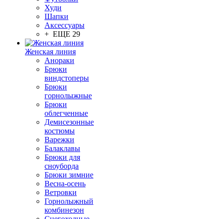
Худи
Шапки
Аксессуары
+ ЕЩЕ 29
Женская линия
Анораки
Брюки
виндстоперы
Брюки
горнолыжные
Брюки
облегченные
Демисезонные
костюмы
Варежки
Балаклавы
Брюки для
сноуборда
Брюки зимние
Весна-осень
Ветровки
Горнолыжный
комбинезон
Снегоходные