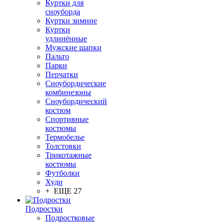
Куртки для
сноуборда
Куртки зимние
Куртки
удлинённые
Мужские шапки
Пальто
Парки
Перчатки
Сноубордические
комбинезоны
Сноубордический
костюм
Спортивные
костюмы
Термобелье
Толстовки
Трикотажные
костюмы
Футболки
Худи
+ ЕЩЕ 27
Подростки
Подростковые