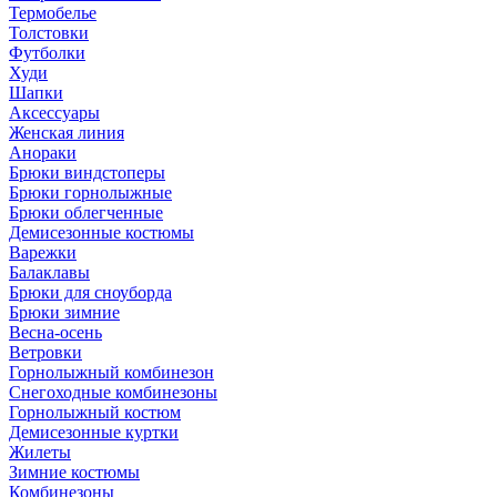
Термобелье
Толстовки
Футболки
Худи
Шапки
Аксессуары
Женская линия
Анораки
Брюки виндстоперы
Брюки горнолыжные
Брюки облегченные
Демисезонные костюмы
Варежки
Балаклавы
Брюки для сноуборда
Брюки зимние
Весна-осень
Ветровки
Горнолыжный комбинезон
Снегоходные комбинезоны
Горнолыжный костюм
Демисезонные куртки
Жилеты
Зимние костюмы
Комбинезоны