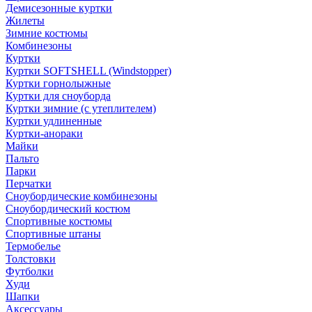
Демисезонные куртки
Жилеты
Зимние костюмы
Комбинезоны
Куртки
Куртки SOFTSHELL (Windstopper)
Куртки горнолыжные
Куртки для сноуборда
Куртки зимние (с утеплителем)
Куртки удлиненные
Куртки-анораки
Майки
Пальто
Парки
Перчатки
Сноубордические комбинезоны
Сноубордический костюм
Спортивные костюмы
Спортивные штаны
Термобелье
Толстовки
Футболки
Худи
Шапки
Аксессуары