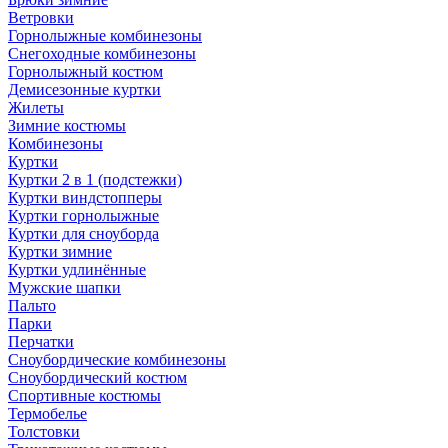
Ветровки
Горнолыжные комбинезоны
Снегоходные комбинезоны
Горнолыжный костюм
Демисезонные куртки
Жилеты
Зимние костюмы
Комбинезоны
Куртки
Куртки 2 в 1 (подстежки)
Куртки виндстопперы
Куртки горнолыжные
Куртки для сноуборда
Куртки зимние
Куртки удлинённые
Мужские шапки
Пальто
Парки
Перчатки
Сноубордические комбинезоны
Сноубордический костюм
Спортивные костюмы
Термобелье
Толстовки