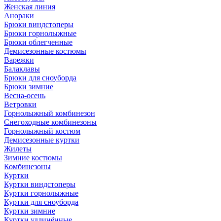
Женская линия
Анораки
Брюки виндстоперы
Брюки горнолыжные
Брюки облегченные
Демисезонные костюмы
Варежки
Балаклавы
Брюки для сноуборда
Брюки зимние
Весна-осень
Ветровки
Горнолыжный комбинезон
Снегоходные комбинезоны
Горнолыжный костюм
Демисезонные куртки
Жилеты
Зимние костюмы
Комбинезоны
Куртки
Куртки виндстоперы
Куртки горнолыжные
Куртки для сноуборда
Куртки зимние
Куртки удлинённые