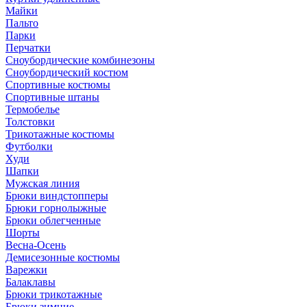
Майки
Пальто
Парки
Перчатки
Сноубордические комбинезоны
Сноубордический костюм
Спортивные костюмы
Спортивные штаны
Термобелье
Толстовки
Трикотажные костюмы
Футболки
Худи
Шапки
Мужская линия
Брюки виндстопперы
Брюки горнолыжные
Брюки облегченные
Шорты
Весна-Осень
Демисезонные костюмы
Варежки
Балаклавы
Брюки трикотажные
Брюки зимние