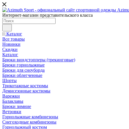
Интернет-магазин представительского класса
Каталог
Все товары
Новинки
Скидки
Каталог
Брюки виндстопперы (трекинговые)
Брюки горнолыжные
Брюки для сноуборда
Брюки облегченные
Шорты
Трикотажные костюмы
Демисезонные костюмы
Варежки
Балаклавы
Брюки зимние
Ветровки
Горнолыжные комбинезоны
Снегоходные комбинезоны
Горнолыжный костюм