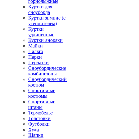
горнолыжные
Куртки для
сноуборда
Куртки зимние (с
утеплителем)
Куртки
удлиненные
Куртки-анораки
Майки
Пальто
Парки
Перчатки
Сноубордические
комбинезоны
Сноубордический
костюм
Спортивные
костюмы
Спортивные
штаны
Термобелье
Толстовки
Футболки
Худи
Шапки