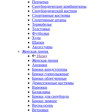
Перчатки
Сноубордические комбинезоны
Сноубордический костюм
Спортивные костюмы
Спортивные штаны
Термобелье
Толстовки
Футболки
Худи
Шапки
Аксессуары
Женская линия
Назад
Женская линия
Анораки
Брюки виндстоперы
Брюки горнолыжные
Брюки облегченные
Демисезонные костюмы
Варежки
Балаклавы
Брюки для сноуборда
Брюки зимние
Весна-осень
Ветровки