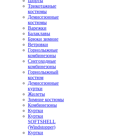
Шорты
Трикотажные
костюмы
Демисезонные
костюмы
Варежки
Балаклавы
Брюки зимние
Ветровки
Горнолыжные
комбинезоны
Снегоходные
комбинезоны
Горнолыжный
костюм
Демисезонные
куртки
Жилеты
Зимние костюмы
Комбинезоны
Куртки
Куртки
SOFTSHELL
(Windstopper)
Куртки