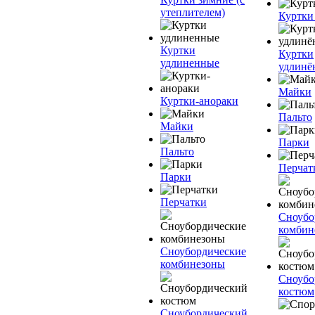
утеплителем)
Куртки
Куртки
Куртки
удлиненные
удлинё
Майки
Куртки-анораки
Пальто
Майки
Парки
Пальто
Перчат
Парки
Перчатки
Сноубо
комбин
Сноубордические
комбинезоны
Сноубо
костюм
Сноубордический