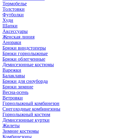
Термобелье
Толстовки
Футболки
Худи
Шапки
Аксессуары
Женская линия
Анораки
Брюки виндстоперы
Брюки горнолыжные
Брюки облегченные
Демисезонные костюмы
Варежки
Балаклавы
Брюки для сноуборда
Брюки зимние
Весна-осень
Ветровки
Горнолыжный комбинезон
Снегоходные комбинезоны
Горнолыжный костюм
Демисезонные куртки
Жилеты
Зимние костюмы
Комбинезоны