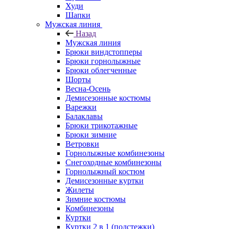
Худи
Шапки
Мужская линия
Назад
Мужская линия
Брюки виндстопперы
Брюки горнолыжные
Брюки облегченные
Шорты
Весна-Осень
Демисезонные костюмы
Варежки
Балаклавы
Брюки трикотажные
Брюки зимние
Ветровки
Горнолыжные комбинезоны
Снегоходные комбинезоны
Горнолыжный костюм
Демисезонные куртки
Жилеты
Зимние костюмы
Комбинезоны
Куртки
Куртки 2 в 1 (подстежки)