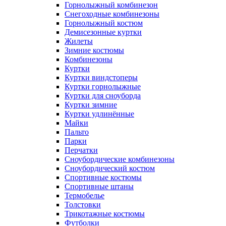
Горнолыжный комбинезон
Снегоходные комбинезоны
Горнолыжный костюм
Демисезонные куртки
Жилеты
Зимние костюмы
Комбинезоны
Куртки
Куртки виндстоперы
Куртки горнолыжные
Куртки для сноуборда
Куртки зимние
Куртки удлинённые
Майки
Пальто
Парки
Перчатки
Сноубордические комбинезоны
Сноубордический костюм
Спортивные костюмы
Спортивные штаны
Термобелье
Толстовки
Трикотажные костюмы
Футболки