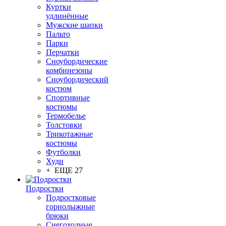
Куртки
удлинённые
Мужские шапки
Пальто
Парки
Перчатки
Сноубордические
комбинезоны
Сноубордический
костюм
Спортивные
костюмы
Термобелье
Толстовки
Трикотажные
костюмы
Футболки
Худи
+ ЕЩЕ 27
Подростки
Подростковые
горнолыжные
брюки
Снегоходные