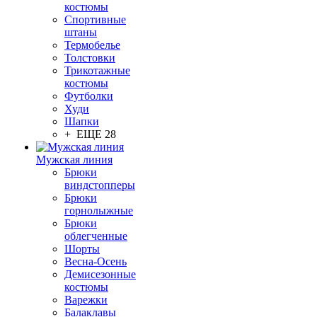
костюмы
Спортивные
штаны
Термобелье
Толстовки
Трикотажные
костюмы
Футболки
Худи
Шапки
+ ЕЩЕ 28
Мужская линия
Брюки
виндстопперы
Брюки
горнолыжные
Брюки
облегченные
Шорты
Весна-Осень
Демисезонные
костюмы
Варежки
Балаклавы