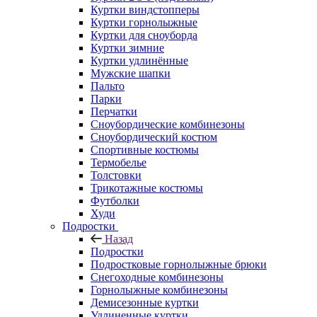
Куртки виндстопперы
Куртки горнолыжные
Куртки для сноуборда
Куртки зимние
Куртки удлинённые
Мужские шапки
Пальто
Парки
Перчатки
Сноубордические комбинезоны
Сноубордический костюм
Спортивные костюмы
Термобелье
Толстовки
Трикотажные костюмы
Футболки
Худи
Подростки
Назад
Подростки
Подростковые горнолыжные брюки
Снегоходные комбинезоны
Горнолыжные комбинезоны
Демисезонные куртки
Удлиненные куртки