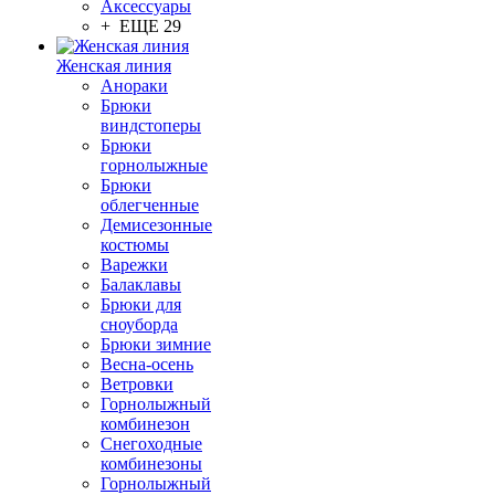
Аксессуары
+ ЕЩЕ 29
Женская линия
Анораки
Брюки
виндстоперы
Брюки
горнолыжные
Брюки
облегченные
Демисезонные
костюмы
Варежки
Балаклавы
Брюки для
сноуборда
Брюки зимние
Весна-осень
Ветровки
Горнолыжный
комбинезон
Снегоходные
комбинезоны
Горнолыжный