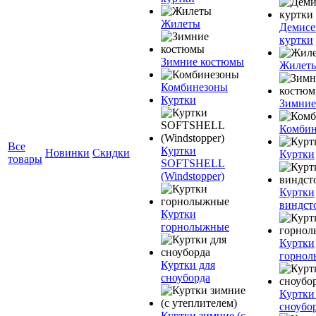
Жилеты
Демисе
куртки
Зимние костюмы
Жилет
Комбинезоны
Куртки
Зимние
Комбин
Все
Куртки
Новинки
Скидки
Куртки
товары
SOFTSHELL
(Windstopper)
Куртки
виндст
Куртки
горнолыжные
Куртки
горно
Куртки для
сноуборда
Куртки
сноубо
Куртки зимние (с