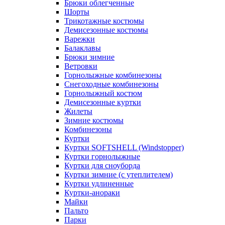
Брюки облегченные
Шорты
Трикотажные костюмы
Демисезонные костюмы
Варежки
Балаклавы
Брюки зимние
Ветровки
Горнолыжные комбинезоны
Снегоходные комбинезоны
Горнолыжный костюм
Демисезонные куртки
Жилеты
Зимние костюмы
Комбинезоны
Куртки
Куртки SOFTSHELL (Windstopper)
Куртки горнолыжные
Куртки для сноуборда
Куртки зимние (с утеплителем)
Куртки удлиненные
Куртки-анораки
Майки
Пальто
Парки