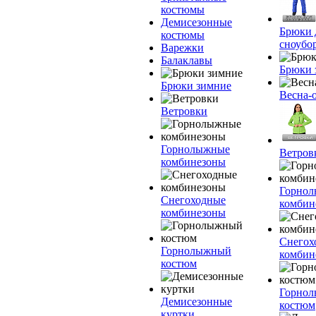
костюмы
Демисезонные
Брюки 
костюмы
сноубо
Варежки
Балаклавы
Брюки 
Брюки зимние
Весна-
Ветровки
Горнолыжные
Ветров
комбинезоны
Горно
Снегоходные
комбин
комбинезоны
Снегох
Горнолыжный
комбин
костюм
Горно
Демисезонные
костюм
куртки