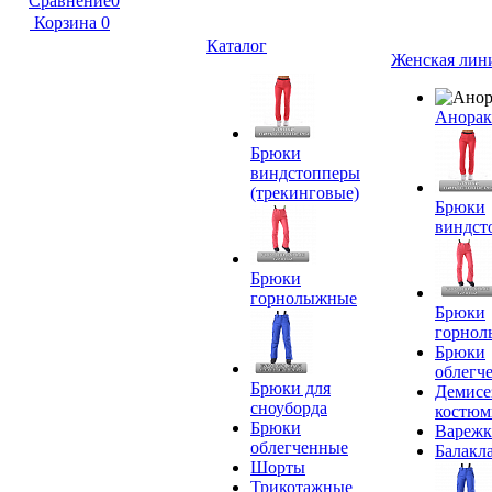
Сравнение
0
Корзина
0
Каталог
Женская лин
Анора
Брюки
виндстопперы
(трекинговые)
Брюки
виндст
Брюки
горнолыжные
Брюки
горно
Брюки
облегч
Брюки для
Демисе
сноуборда
костю
Брюки
Вареж
облегченные
Балакл
Шорты
Трикотажные