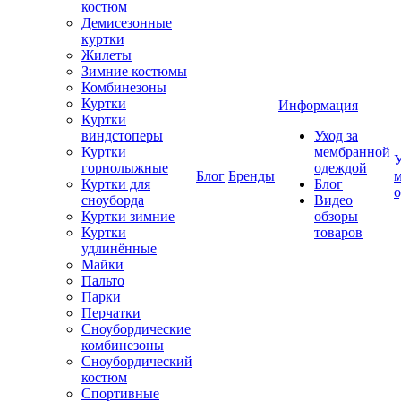
костюм
Демисезонные
куртки
Жилеты
Зимние костюмы
Комбинезоны
Куртки
Информация
Куртки
виндстоперы
Уход за
Куртки
мембранной
У
горнолыжные
одеждой
Блог
Бренды
Куртки для
Блог
сноуборда
Видео
Куртки зимние
обзоры
Куртки
товаров
удлинённые
Майки
Пальто
Парки
Перчатки
Сноубордические
комбинезоны
Сноубордический
костюм
Спортивные