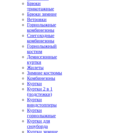
Брюки
трикотажные
Брюки зимние
Ветровки
Горнолыжные
комбинезоны
Снегоходные
комбинезоны
Горнолыжный
костюм
Демисезонные
куртки
Жилеты
Зимние костюмы
Комбинезоны
Куртки
Куртки 2 в 1
(подстежки)
Куртки
виндстопперы
Куртки
горнолыжные
Куртки для
сноуборда
Куртки зимние