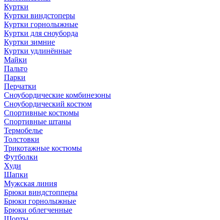
Куртки
Куртки виндстоперы
Куртки горнолыжные
Куртки для сноуборда
Куртки зимние
Куртки удлинённые
Майки
Пальто
Парки
Перчатки
Сноубордические комбинезоны
Сноубордический костюм
Спортивные костюмы
Спортивные штаны
Термобелье
Толстовки
Трикотажные костюмы
Футболки
Худи
Шапки
Мужская линия
Брюки виндстопперы
Брюки горнолыжные
Брюки облегченные
Шорты