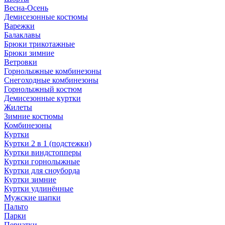
Весна-Осень
Демисезонные костюмы
Варежки
Балаклавы
Брюки трикотажные
Брюки зимние
Ветровки
Горнолыжные комбинезоны
Снегоходные комбинезоны
Горнолыжный костюм
Демисезонные куртки
Жилеты
Зимние костюмы
Комбинезоны
Куртки
Куртки 2 в 1 (подстежки)
Куртки виндстопперы
Куртки горнолыжные
Куртки для сноуборда
Куртки зимние
Куртки удлинённые
Мужские шапки
Пальто
Парки
Перчатки