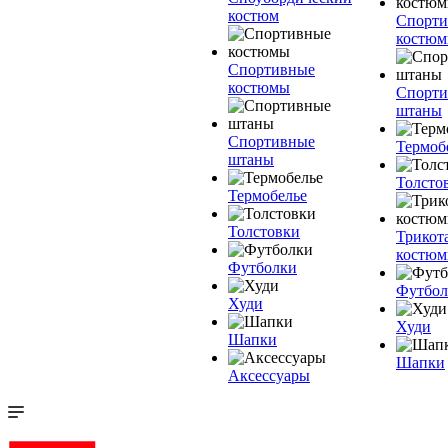
костюм
Спорт
костю
Спортивные
костюмы
Спорт
штаны
Спортивные
Термоб
штаны
Толсто
Термобелье
Толстовки
Трикот
костю
Футболки
Футбол
Худи
Худи
Шапки
Шапки
Аксессуары