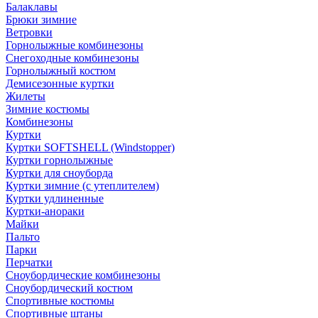
Балаклавы
Брюки зимние
Ветровки
Горнолыжные комбинезоны
Снегоходные комбинезоны
Горнолыжный костюм
Демисезонные куртки
Жилеты
Зимние костюмы
Комбинезоны
Куртки
Куртки SOFTSHELL (Windstopper)
Куртки горнолыжные
Куртки для сноуборда
Куртки зимние (с утеплителем)
Куртки удлиненные
Куртки-анораки
Майки
Пальто
Парки
Перчатки
Сноубордические комбинезоны
Сноубордический костюм
Спортивные костюмы
Спортивные штаны