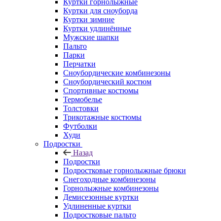
Куртки горнолыжные
Куртки для сноуборда
Куртки зимние
Куртки удлинённые
Мужские шапки
Пальто
Парки
Перчатки
Сноубордические комбинезоны
Сноубордический костюм
Спортивные костюмы
Термобелье
Толстовки
Трикотажные костюмы
Футболки
Худи
Подростки
Назад
Подростки
Подростковые горнолыжные брюки
Снегоходные комбинезоны
Горнолыжные комбинезоны
Демисезонные куртки
Удлиненные куртки
Подростковые пальто