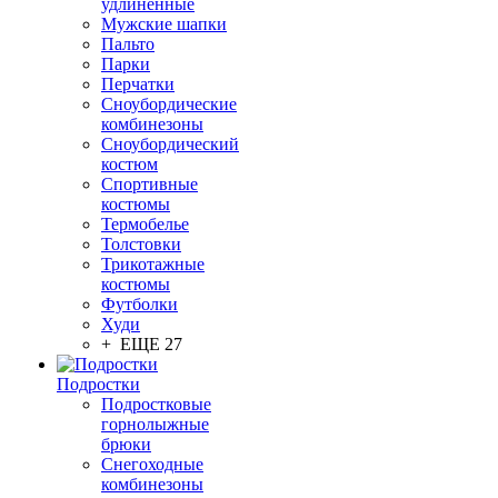
удлинённые
Мужские шапки
Пальто
Парки
Перчатки
Сноубордические
комбинезоны
Сноубордический
костюм
Спортивные
костюмы
Термобелье
Толстовки
Трикотажные
костюмы
Футболки
Худи
+ ЕЩЕ 27
Подростки
Подростковые
горнолыжные
брюки
Снегоходные
комбинезоны