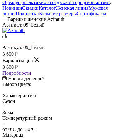
Одежда для активного отдыха и городской жизни
Новинки
Скидки
Каталог
Женская линия
Мужская
линия
Подростки
Большие размеры
Сертификаты
—
Варежки женские Azimuth
Артикул:
09_Белый
Артикул:
09_Белый
3 600
₽
Варианты цен
3 600
₽
Подробности
Нашли дешевле?
Выбор цвета:
Характеристики
Сезон
:
Зима
Температурный режим
:
от 0°С до -30°С
Материал