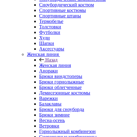
Сноубордический костюм
Спортивные костюмы
Спортивные штаны
Термобелье
Толстовки
Футболки
Худи
Шапки
Аксессуары
Женская линия
Назад
Женская линия
Анораки
Брюки виндстоперы
Брюки горнолыжные
Брюки облегченные
Демисезонные костюмы
Варежки
Балаклавы
Брюки для сноуборда
Брюки зимние
Весна-осень
Ветровки
Горнолыжный комбинезон
Снегоходные комбинезоны