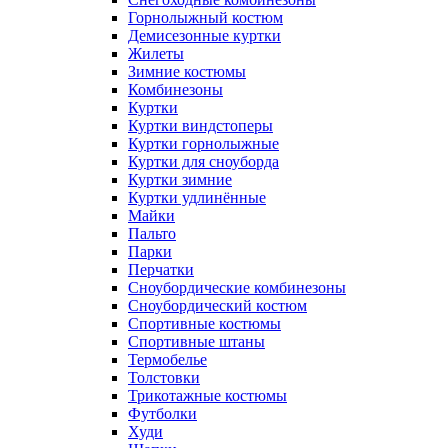
Горнолыжный костюм
Демисезонные куртки
Жилеты
Зимние костюмы
Комбинезоны
Куртки
Куртки виндстоперы
Куртки горнолыжные
Куртки для сноуборда
Куртки зимние
Куртки удлинённые
Майки
Пальто
Парки
Перчатки
Сноубордические комбинезоны
Сноубордический костюм
Спортивные костюмы
Спортивные штаны
Термобелье
Толстовки
Трикотажные костюмы
Футболки
Худи