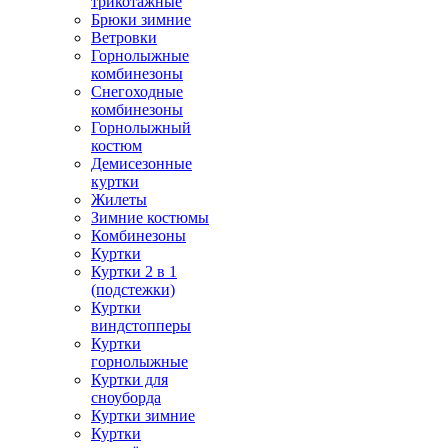
трикотажные
Брюки зимние
Ветровки
Горнолыжные
комбинезоны
Снегоходные
комбинезоны
Горнолыжный
костюм
Демисезонные
куртки
Жилеты
Зимние костюмы
Комбинезоны
Куртки
Куртки 2 в 1
(подстежки)
Куртки
виндстопперы
Куртки
горнолыжные
Куртки для
сноуборда
Куртки зимние
Куртки