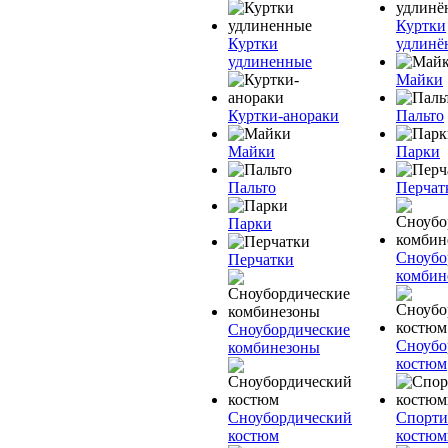
Куртки
Куртки
удлинё
удлиненные
Майки
Куртки-анораки
Пальто
Майки
Парки
Пальто
Перчат
Парки
Сноубо
Перчатки
комбин
Сноубордические
Сноубо
комбинезоны
костюм
Сноубордический
Спорт
костюм
костю