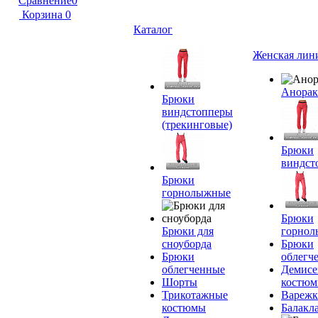
Сравнение
0
Корзина
0
Каталог
Женская лин
Анора
Брюки
виндстопперы
(трекинговые)
Брюки
виндст
Брюки
горнолыжные
Брюки
Брюки для
горно
сноуборда
Брюки
Брюки
облегч
облегченные
Демисе
Шорты
костю
Трикотажные
Вареж
костюмы
Балакл