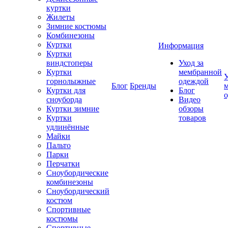
куртки
Жилеты
Зимние костюмы
Комбинезоны
Куртки
Информация
Куртки
виндстоперы
Уход за
Куртки
мембранной
У
горнолыжные
одеждой
Блог
Бренды
Куртки для
Блог
сноуборда
Видео
Куртки зимние
обзоры
Куртки
товаров
удлинённые
Майки
Пальто
Парки
Перчатки
Сноубордические
комбинезоны
Сноубордический
костюм
Спортивные
костюмы
Спортивные