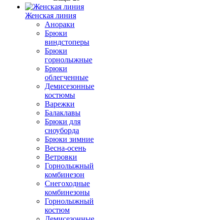
Женская линия
Анораки
Брюки
виндстоперы
Брюки
горнолыжные
Брюки
облегченные
Демисезонные
костюмы
Варежки
Балаклавы
Брюки для
сноуборда
Брюки зимние
Весна-осень
Ветровки
Горнолыжный
комбинезон
Снегоходные
комбинезоны
Горнолыжный
костюм
Демисезонные