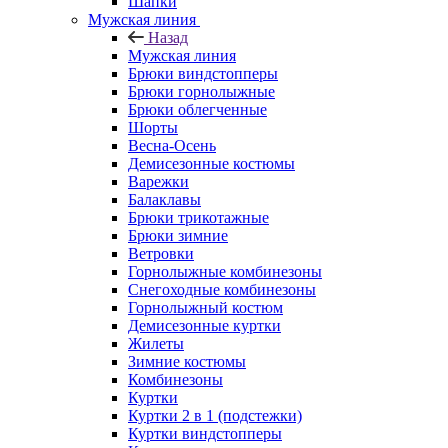
Шапки
Мужская линия
Назад
Мужская линия
Брюки виндстопперы
Брюки горнолыжные
Брюки облегченные
Шорты
Весна-Осень
Демисезонные костюмы
Варежки
Балаклавы
Брюки трикотажные
Брюки зимние
Ветровки
Горнолыжные комбинезоны
Снегоходные комбинезоны
Горнолыжный костюм
Демисезонные куртки
Жилеты
Зимние костюмы
Комбинезоны
Куртки
Куртки 2 в 1 (подстежки)
Куртки виндстопперы