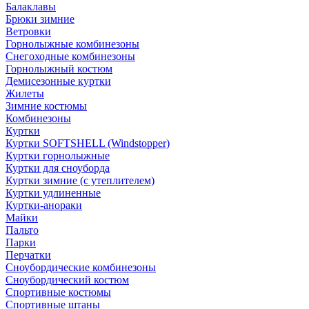
Балаклавы
Брюки зимние
Ветровки
Горнолыжные комбинезоны
Снегоходные комбинезоны
Горнолыжный костюм
Демисезонные куртки
Жилеты
Зимние костюмы
Комбинезоны
Куртки
Куртки SOFTSHELL (Windstopper)
Куртки горнолыжные
Куртки для сноуборда
Куртки зимние (с утеплителем)
Куртки удлиненные
Куртки-анораки
Майки
Пальто
Парки
Перчатки
Сноубордические комбинезоны
Сноубордический костюм
Спортивные костюмы
Спортивные штаны