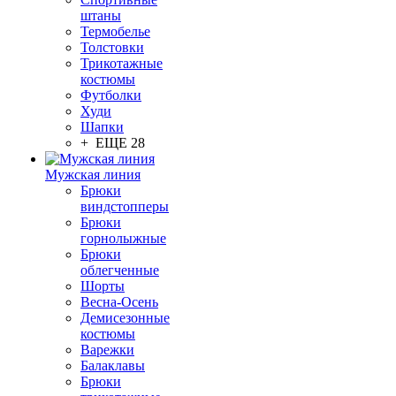
штаны
Термобелье
Толстовки
Трикотажные
костюмы
Футболки
Худи
Шапки
+ ЕЩЕ 28
Мужская линия
Брюки
виндстопперы
Брюки
горнолыжные
Брюки
облегченные
Шорты
Весна-Осень
Демисезонные
костюмы
Варежки
Балаклавы
Брюки