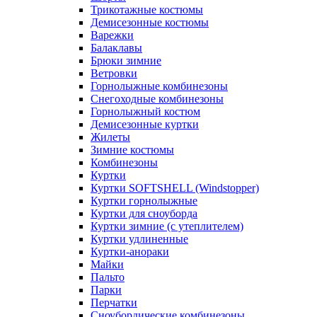
Трикотажные костюмы
Демисезонные костюмы
Варежки
Балаклавы
Брюки зимние
Ветровки
Горнолыжные комбинезоны
Снегоходные комбинезоны
Горнолыжный костюм
Демисезонные куртки
Жилеты
Зимние костюмы
Комбинезоны
Куртки
Куртки SOFTSHELL (Windstopper)
Куртки горнолыжные
Куртки для сноуборда
Куртки зимние (с утеплителем)
Куртки удлиненные
Куртки-анораки
Майки
Пальто
Парки
Перчатки
Сноубордические комбинезоны