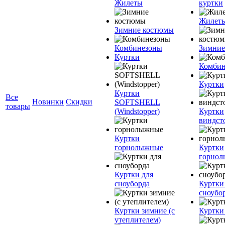
Жилеты
куртки
Жилет
Зимние костюмы
Комбинезоны
Зимние
Куртки
Комбин
Куртки
Куртки
Все
Новинки
Скидки
SOFTSHELL
товары
(Windstopper)
Куртки
виндст
Куртки
горнолыжные
Куртки
горно
Куртки для
сноуборда
Куртки
сноубо
Куртки зимние (с
Куртки
утеплителем)