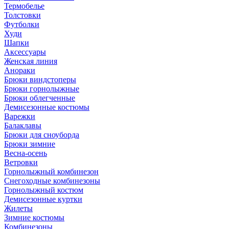
Термобелье
Толстовки
Футболки
Худи
Шапки
Аксессуары
Женская линия
Анораки
Брюки виндстоперы
Брюки горнолыжные
Брюки облегченные
Демисезонные костюмы
Варежки
Балаклавы
Брюки для сноуборда
Брюки зимние
Весна-осень
Ветровки
Горнолыжный комбинезон
Снегоходные комбинезоны
Горнолыжный костюм
Демисезонные куртки
Жилеты
Зимние костюмы
Комбинезоны