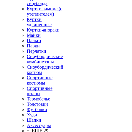
сноуборда
Куртки зимние (с
утеплителем)
Куртки
удлиненные
Куртки-анораки
Майки
Пальто
Парки
Перчатки
Сноубордические
комбинезоны
Сноубордический
костюм
Спортивные
костюмы
Спортивные
штаны
Термобелье
Толстовки
Футболки
Худи
Шапки
Аксессуары
+ ЕЩЕ 29