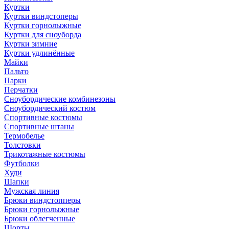
Куртки
Куртки виндстоперы
Куртки горнолыжные
Куртки для сноуборда
Куртки зимние
Куртки удлинённые
Майки
Пальто
Парки
Перчатки
Сноубордические комбинезоны
Сноубордический костюм
Спортивные костюмы
Спортивные штаны
Термобелье
Толстовки
Трикотажные костюмы
Футболки
Худи
Шапки
Мужская линия
Брюки виндстопперы
Брюки горнолыжные
Брюки облегченные
Шорты