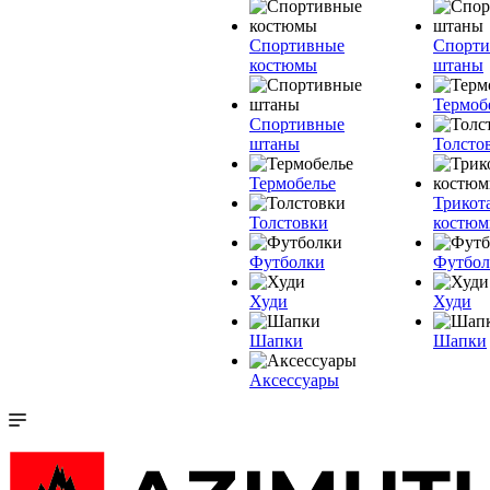
Спортивные
Спорт
костюмы
штаны
Термоб
Спортивные
штаны
Толсто
Термобелье
Трикот
Толстовки
костю
Футболки
Футбол
Худи
Худи
Шапки
Шапки
Аксессуары