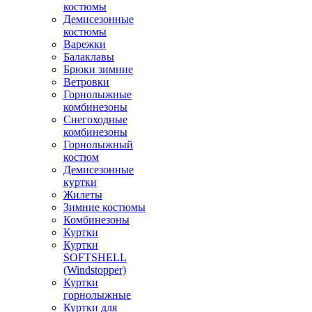
костюмы
Демисезонные
костюмы
Варежки
Балаклавы
Брюки зимние
Ветровки
Горнолыжные
комбинезоны
Снегоходные
комбинезоны
Горнолыжный
костюм
Демисезонные
куртки
Жилеты
Зимние костюмы
Комбинезоны
Куртки
Куртки
SOFTSHELL
(Windstopper)
Куртки
горнолыжные
Куртки для