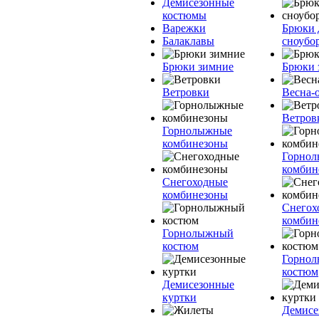
Демисезонные
костюмы
Варежки
Брюки 
Балаклавы
сноубо
Брюки зимние
Брюки 
Ветровки
Весна-
Ветров
Горнолыжные
комбинезоны
Горно
комбин
Снегоходные
комбинезоны
Снегох
комбин
Горнолыжный
костюм
Горно
костюм
Демисезонные
куртки
Демисе