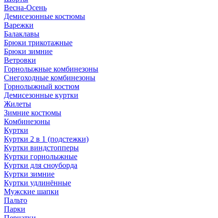
Весна-Осень
Демисезонные костюмы
Варежки
Балаклавы
Брюки трикотажные
Брюки зимние
Ветровки
Горнолыжные комбинезоны
Снегоходные комбинезоны
Горнолыжный костюм
Демисезонные куртки
Жилеты
Зимние костюмы
Комбинезоны
Куртки
Куртки 2 в 1 (подстежки)
Куртки виндстопперы
Куртки горнолыжные
Куртки для сноуборда
Куртки зимние
Куртки удлинённые
Мужские шапки
Пальто
Парки
Перчатки