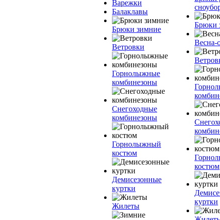
Варежки
сноубо
Балаклавы
Брюки 
Брюки зимние
Весна-
Ветровки
Ветров
Горнолыжные
комбинезоны
Горно
комбин
Снегоходные
комбинезоны
Снегох
комбин
Горнолыжный
костюм
Горно
костюм
Демисезонные
куртки
Демисе
куртки
Жилеты
Жилет