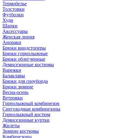
Термобелье
Толстовки
Футболки
Худи
Шапки
Аксессуары
Женская линия
Анораки
Брюки виндстоперы
Брюки горнолыжные
Брюки облегченные
Демисезонные костюмы
Варежки
Балаклавы
Брюки для сноуборда
Брюки зимние
Весна-осень
Ветровки
Горнолыжный комбинезон
Снегоходные комбинезоны
Горнолыжный костюм
Демисезонные куртки
Жилеты
Зимние костюмы
Комбинезоны