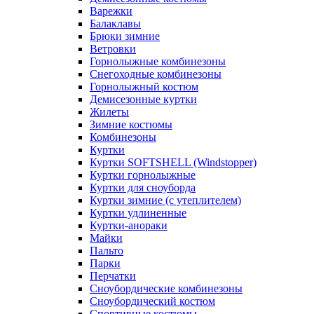
Варежки
Балаклавы
Брюки зимние
Ветровки
Горнолыжные комбинезоны
Снегоходные комбинезоны
Горнолыжный костюм
Демисезонные куртки
Жилеты
Зимние костюмы
Комбинезоны
Куртки
Куртки SOFTSHELL (Windstopper)
Куртки горнолыжные
Куртки для сноуборда
Куртки зимние (с утеплителем)
Куртки удлиненные
Куртки-анораки
Майки
Пальто
Парки
Перчатки
Сноубордические комбинезоны
Сноубордический костюм
Спортивные костюмы