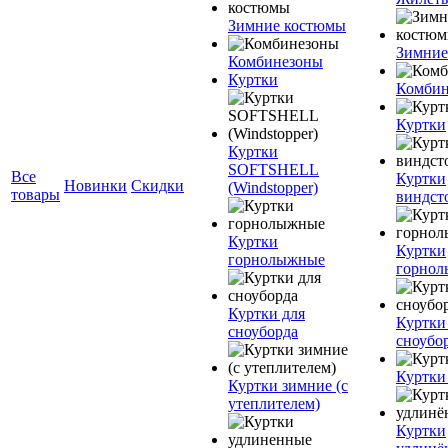
Зимние костюмы
Зимние
Комбинезоны
Куртки
Комбин
Куртки
Куртки
SOFTSHELL
Все
Куртки
Новинки
Скидки
(Windstopper)
товары
виндст
Куртки
Куртки
горнолыжные
горно
Куртки для
Куртки
сноуборда
сноубо
Куртки
Куртки зимние (с
утеплителем)
Куртки