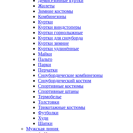
Демисезонные куртки
Жилеты
Зимние костюмы
Комбинезоны
Куртки
Куртки виндстоперы
Куртки горнолыжные
Куртки для сноуборда
Куртки зимние
Куртки удлинённые
Майки
Пальто
Парки
Перчатки
Сноубордические комбинезоны
Сноубордический костюм
Спортивные костюмы
Спортивные штаны
Термобелье
Толстовки
Трикотажные костюмы
Футболки
Худи
Шапки
Мужская линия