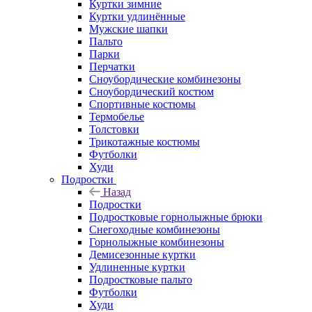
Куртки зимние
Куртки удлинённые
Мужские шапки
Пальто
Парки
Перчатки
Сноубордические комбинезоны
Сноубордический костюм
Спортивные костюмы
Термобелье
Толстовки
Трикотажные костюмы
Футболки
Худи
Подростки
Назад
Подростки
Подростковые горнолыжные брюки
Снегоходные комбинезоны
Горнолыжные комбинезоны
Демисезонные куртки
Удлиненные куртки
Подростковые пальто
Футболки
Худи