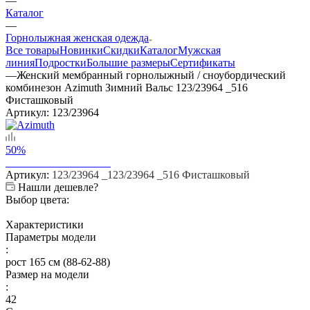
—
Каталог
—
Горнолыжная женская одежда
Все товары
Новинки
Скидки
Каталог
Мужская
линия
Подростки
Большие размеры
Сертификаты
—
Женский мембранный горнолыжный / сноубордический
комбинезон Azimuth Зимний Вальс 123/23964 _516
Фисташковый
Артикул:
123/23964
50%
Артикул:
123/23964 _123/23964 _516 Фисташковый
Нашли дешевле?
Выбор цвета:
Характеристики
Параметры модели
:
рост 165 см (88-62-88)
Размер на модели
:
42