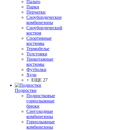
Пальто
Парки
Перчатки
Сноубордические
комбинезоны
Сноубордический
костюм
Спортивные
костюмы
Термобелье
Толстовки
Трикотажные
костюмы
Футболки
Худи
+ ЕЩЕ 27
Подростки
Подростковые
горнолыжные
брюки
Снегоходные
комбинезоны
Горнолыжные
комбинезоны