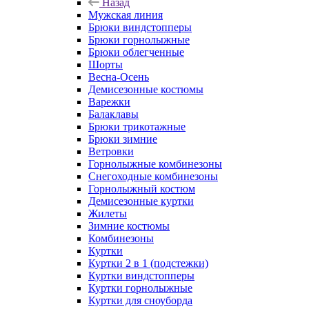
Назад
Мужская линия
Брюки виндстопперы
Брюки горнолыжные
Брюки облегченные
Шорты
Весна-Осень
Демисезонные костюмы
Варежки
Балаклавы
Брюки трикотажные
Брюки зимние
Ветровки
Горнолыжные комбинезоны
Снегоходные комбинезоны
Горнолыжный костюм
Демисезонные куртки
Жилеты
Зимние костюмы
Комбинезоны
Куртки
Куртки 2 в 1 (подстежки)
Куртки виндстопперы
Куртки горнолыжные
Куртки для сноуборда