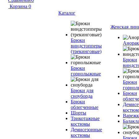
Сравнение
0
Корзина
0
Каталог
Женская лин
Брюки
Анора
виндстопперы
(трекинговые)
Брюки
виндст
Брюки
горнолыжные
Брюки
горно
Брюки для
Брюки
сноуборда
облегч
Брюки
Демисе
облегченные
костю
Шорты
Вареж
Трикотажные
Балакл
костюмы
Демисезонные
костюмы
Брюки 