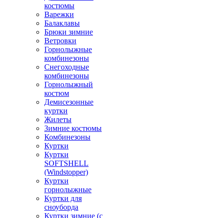
костюмы
Варежки
Балаклавы
Брюки зимние
Ветровки
Горнолыжные
комбинезоны
Снегоходные
комбинезоны
Горнолыжный
костюм
Демисезонные
куртки
Жилеты
Зимние костюмы
Комбинезоны
Куртки
Куртки
SOFTSHELL
(Windstopper)
Куртки
горнолыжные
Куртки для
сноуборда
Куртки зимние (с