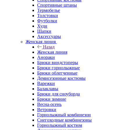
Спортивные штаны
Термобелье
Толстовки
Футболки
Худи
Шапки
Аксессуары
Женская линия
Назад
Женская линия
Анораки
Брюки виндстоперы
Брюки горнолыжные
Брюки облегченные
Демисезонные костюмы
Варежки
Балаклавы
Брюки для сноуборда
Брюки зимние
Весна-осень
Ветровки
Горнолыжный комбинезон
Снегоходные комбинезоны
Горнолыжный костюм