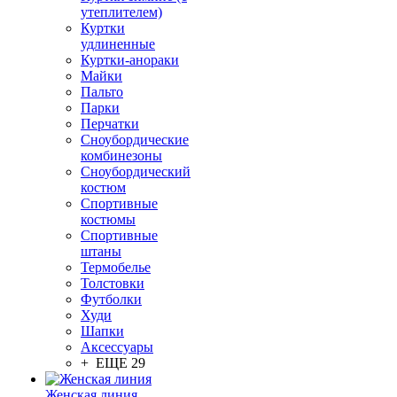
утеплителем)
Куртки
удлиненные
Куртки-анораки
Майки
Пальто
Парки
Перчатки
Сноубордические
комбинезоны
Сноубордический
костюм
Спортивные
костюмы
Спортивные
штаны
Термобелье
Толстовки
Футболки
Худи
Шапки
Аксессуары
+ ЕЩЕ 29
Женская линия