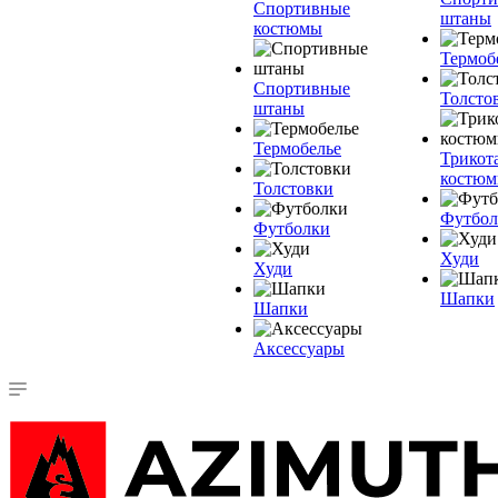
Спортивные
штаны
костюмы
Термоб
Спортивные
Толсто
штаны
Термобелье
Трикот
костю
Толстовки
Футбол
Футболки
Худи
Худи
Шапки
Шапки
Аксессуары