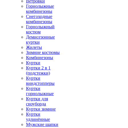
Ветровки
Горнолыжные
комбинезоны
Снегоходные
комбинезоны
Горнолыжный
костюм
Демисезонные
куртки
Жилеты
Зимние костюмы
Комбинезоны
Куртки
Куртки 2 в 1
(подстежки)
Куртки
виндстопперы
Куртки
горнолыжные
Куртки для
сноуборда
Куртки зимние
Куртки
удлинённые
Мужские шапки