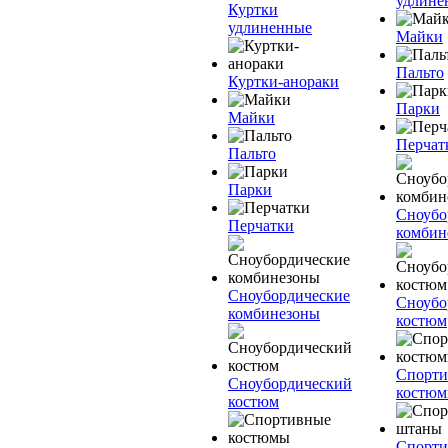
удлинё
Куртки
удлиненные
Майки
Пальто
Куртки-анораки
Парки
Майки
Перчат
Пальто
Парки
Сноубо
Перчатки
комбин
Сноубордические
Сноубо
комбинезоны
костюм
Спорт
Сноубордический
костю
костюм
Спорт