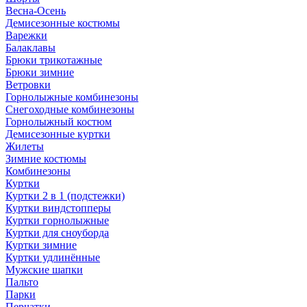
Весна-Осень
Демисезонные костюмы
Варежки
Балаклавы
Брюки трикотажные
Брюки зимние
Ветровки
Горнолыжные комбинезоны
Снегоходные комбинезоны
Горнолыжный костюм
Демисезонные куртки
Жилеты
Зимние костюмы
Комбинезоны
Куртки
Куртки 2 в 1 (подстежки)
Куртки виндстопперы
Куртки горнолыжные
Куртки для сноуборда
Куртки зимние
Куртки удлинённые
Мужские шапки
Пальто
Парки
Перчатки