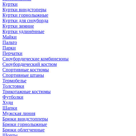
Куртки
Куртки виндстоперы
Куртки горнолыжные
Куртки для сноуборда
Куртки зимние
Куртки удлинённые
Майки
Пальто
Парки
Перчатки
Сноубордические комбинезоны
Сноубордический костюм
Спортивные костюмы
Спортивные штаны
Термобелье
Толстовки
Трикотажные костюмы
Футболки
Худи
Шапки
Мужская линия
Брюки виндстопперы
Брюки горнолыжные
Брюки облегченные
Шорты