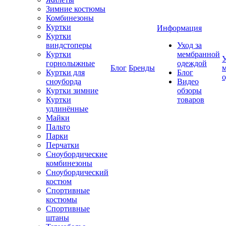
Зимние костюмы
Комбинезоны
Куртки
Информация
Куртки
виндстоперы
Уход за
Куртки
мембранной
У
горнолыжные
одеждой
Блог
Бренды
Куртки для
Блог
сноуборда
Видео
Куртки зимние
обзоры
Куртки
товаров
удлинённые
Майки
Пальто
Парки
Перчатки
Сноубордические
комбинезоны
Сноубордический
костюм
Спортивные
костюмы
Спортивные
штаны