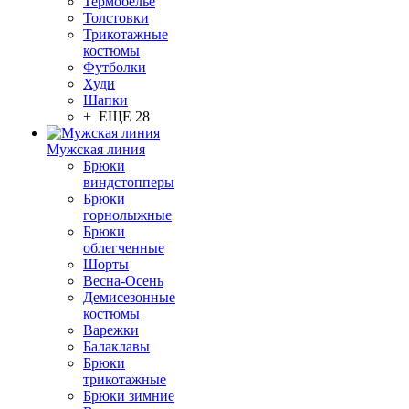
Термобелье
Толстовки
Трикотажные
костюмы
Футболки
Худи
Шапки
+ ЕЩЕ 28
Мужская линия
Брюки
виндстопперы
Брюки
горнолыжные
Брюки
облегченные
Шорты
Весна-Осень
Демисезонные
костюмы
Варежки
Балаклавы
Брюки
трикотажные
Брюки зимние