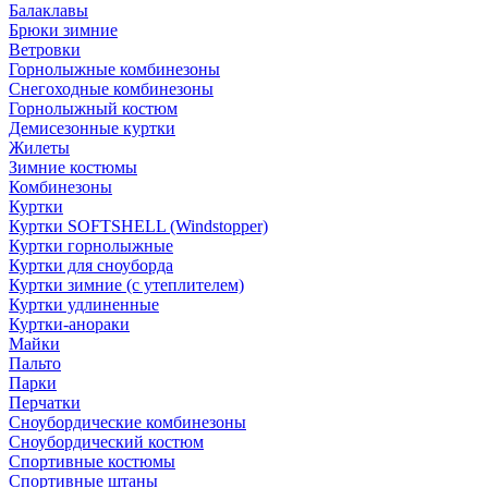
Балаклавы
Брюки зимние
Ветровки
Горнолыжные комбинезоны
Снегоходные комбинезоны
Горнолыжный костюм
Демисезонные куртки
Жилеты
Зимние костюмы
Комбинезоны
Куртки
Куртки SOFTSHELL (Windstopper)
Куртки горнолыжные
Куртки для сноуборда
Куртки зимние (с утеплителем)
Куртки удлиненные
Куртки-анораки
Майки
Пальто
Парки
Перчатки
Сноубордические комбинезоны
Сноубордический костюм
Спортивные костюмы
Спортивные штаны