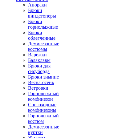
Анораки
Брюки
виндстоперы
Брюки
горнолыжные
Брюки
облегченные
Демисезонные
костюмы
Варежки
Балаклавы
Брюки для
сноуборда
Брюки зимние
Весна-осень
Ветровки
Горнолыжный
комбинезон
Снегоходные
комбинезоны
Горнолыжный
костюм
Демисезонные
куртки
Жилеты