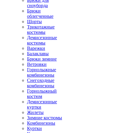
Брюки для
сноуборда
Брюки
облегченные
Шорты
Трикотажные
костюмы
Демисезонные
костюмы
Варежки
Балаклавы
Брюки зимние
Ветровки
Горнолыжные
комбинезоны
Снегоходные
комбинезоны
Горнолыжный
костюм
Демисезонные
куртки
Жилеты
Зимние костюмы
Комбинезоны
Куртки