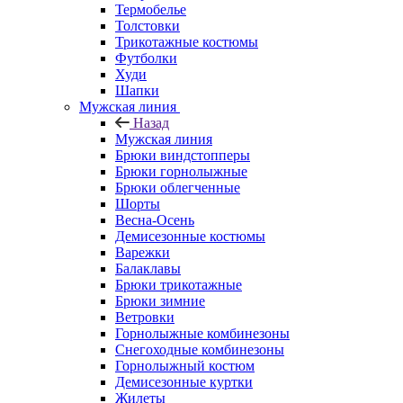
Термобелье
Толстовки
Трикотажные костюмы
Футболки
Худи
Шапки
Мужская линия
Назад
Мужская линия
Брюки виндстопперы
Брюки горнолыжные
Брюки облегченные
Шорты
Весна-Осень
Демисезонные костюмы
Варежки
Балаклавы
Брюки трикотажные
Брюки зимние
Ветровки
Горнолыжные комбинезоны
Снегоходные комбинезоны
Горнолыжный костюм
Демисезонные куртки
Жилеты