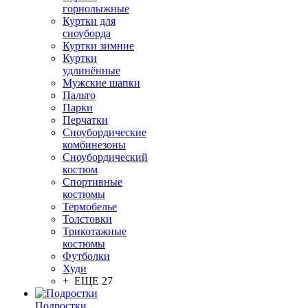
горнолыжные
Куртки для
сноуборда
Куртки зимние
Куртки
удлинённые
Мужские шапки
Пальто
Парки
Перчатки
Сноубордические
комбинезоны
Сноубордический
костюм
Спортивные
костюмы
Термобелье
Толстовки
Трикотажные
костюмы
Футболки
Худи
+ ЕЩЕ 27
Подростки