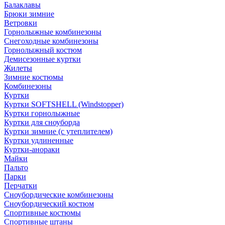
Балаклавы
Брюки зимние
Ветровки
Горнолыжные комбинезоны
Снегоходные комбинезоны
Горнолыжный костюм
Демисезонные куртки
Жилеты
Зимние костюмы
Комбинезоны
Куртки
Куртки SOFTSHELL (Windstopper)
Куртки горнолыжные
Куртки для сноуборда
Куртки зимние (с утеплителем)
Куртки удлиненные
Куртки-анораки
Майки
Пальто
Парки
Перчатки
Сноубордические комбинезоны
Сноубордический костюм
Спортивные костюмы
Спортивные штаны