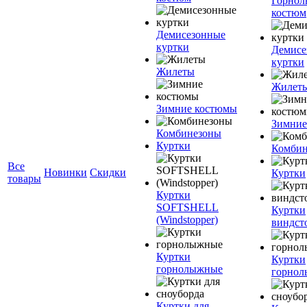
Горно
костюм
Демисезонные
куртки
Демисе
куртки
Жилеты
Жилет
Зимние костюмы
Зимние
Комбинезоны
Куртки
Комбин
Все
Новинки
Скидки
Куртки
товары
Куртки
SOFTSHELL
Куртки
(Windstopper)
виндст
Куртки
Куртки
горнолыжные
горно
Куртки для