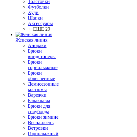
Толстовки
Футболки
Худи
Шапки
Аксессуары
+ ЕЩЕ 29
Женская линия
Анораки
Брюки
виндстоперы
Брюки
горнолыжные
Брюки
облегченные
Демисезонные
костюмы
Варежки
Балаклавы
Брюки для
сноуборда
Брюки зимние
Весна-осень
Ветровки
Горнолыжный