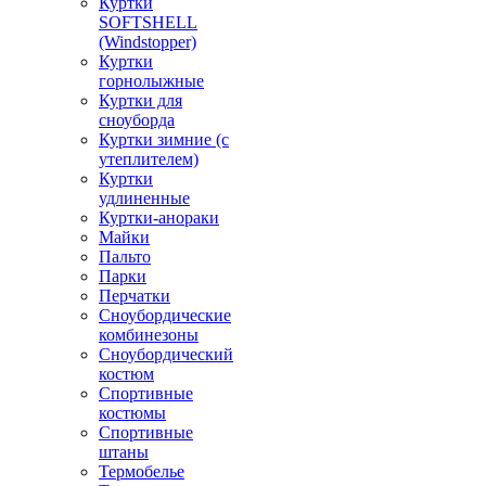
Куртки
SOFTSHELL
(Windstopper)
Куртки
горнолыжные
Куртки для
сноуборда
Куртки зимние (с
утеплителем)
Куртки
удлиненные
Куртки-анораки
Майки
Пальто
Парки
Перчатки
Сноубордические
комбинезоны
Сноубордический
костюм
Спортивные
костюмы
Спортивные
штаны
Термобелье