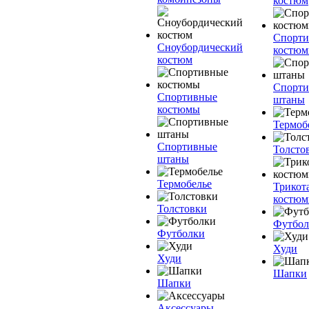
костюм
Спорт
Сноубордический
костю
костюм
Спорт
Спортивные
штаны
костюмы
Термоб
Спортивные
Толсто
штаны
Термобелье
Трикот
костю
Толстовки
Футбол
Футболки
Худи
Худи
Шапки
Шапки
Аксессуары