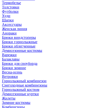
Термобелье
Толстовки
Футболки
Худи
Шапки
Аксессуары
Женская линия
Анораки
Брюки виндстоперы
Брюки горнолыжные
Брюки облегченные
Демисезонные костюмы
Варежки
Балаклавы
Брюки для сноуборда
Брюки зимние
Весна-осень
Ветровки
Горнолыжный комбинезон
Снегоходные комбинезоны
Горнолыжный костюм
Демисезонные куртки
Жилеты
Зимние костюмы
Комбинезоны