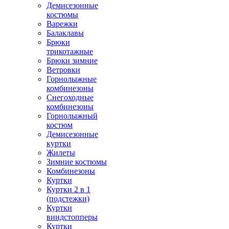
Демисезонные
костюмы
Варежки
Балаклавы
Брюки
трикотажные
Брюки зимние
Ветровки
Горнолыжные
комбинезоны
Снегоходные
комбинезоны
Горнолыжный
костюм
Демисезонные
куртки
Жилеты
Зимние костюмы
Комбинезоны
Куртки
Куртки 2 в 1
(подстежки)
Куртки
виндстопперы
Куртки