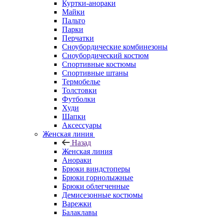
Куртки-анораки
Майки
Пальто
Парки
Перчатки
Сноубордические комбинезоны
Сноубордический костюм
Спортивные костюмы
Спортивные штаны
Термобелье
Толстовки
Футболки
Худи
Шапки
Аксессуары
Женская линия
Назад
Женская линия
Анораки
Брюки виндстоперы
Брюки горнолыжные
Брюки облегченные
Демисезонные костюмы
Варежки
Балаклавы