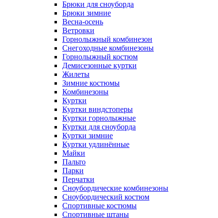
Брюки для сноуборда
Брюки зимние
Весна-осень
Ветровки
Горнолыжный комбинезон
Снегоходные комбинезоны
Горнолыжный костюм
Демисезонные куртки
Жилеты
Зимние костюмы
Комбинезоны
Куртки
Куртки виндстоперы
Куртки горнолыжные
Куртки для сноуборда
Куртки зимние
Куртки удлинённые
Майки
Пальто
Парки
Перчатки
Сноубордические комбинезоны
Сноубордический костюм
Спортивные костюмы
Спортивные штаны