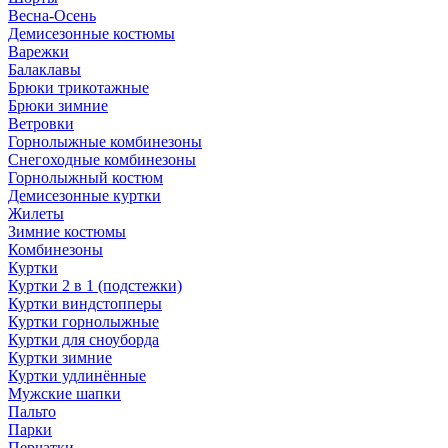
Весна-Осень
Демисезонные костюмы
Варежки
Балаклавы
Брюки трикотажные
Брюки зимние
Ветровки
Горнолыжные комбинезоны
Снегоходные комбинезоны
Горнолыжный костюм
Демисезонные куртки
Жилеты
Зимние костюмы
Комбинезоны
Куртки
Куртки 2 в 1 (подстежки)
Куртки виндстопперы
Куртки горнолыжные
Куртки для сноуборда
Куртки зимние
Куртки удлинённые
Мужские шапки
Пальто
Парки
Перчатки