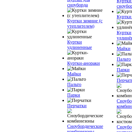
Куртки
сноуборда
сноубо
Куртки
Куртки зимние (с
утеплителем)
Куртки
удлинё
Куртки
удлиненные
Майки
Пальто
Куртки-анораки
Парки
Майки
Перчат
Пальто
Парки
Сноубо
Перчатки
комбин
Сноубордические
Сноубо
комбинезоны