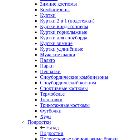
Зимние костюмы
Комбинезоны
Куртки
Куртки 2 в 1 (подстежки)
Куртки виндстопперы
Куртки горнолыжные
Куртки для сноуборда
Куртки зимние
Куртки удлинённые
Мужские шапки
Пальто
Парки
Перчатки
Сноубордические комбинезоны
Сноубордический костюм
Спортивные костюмы
Термобелье
Толстовки
Трикотажные костюмы
Футболки
Худи
Подростки
Назад
Подростки
Подростковые горнолыжные брюки