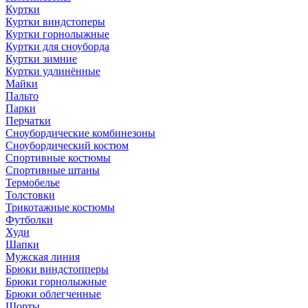
Куртки
Куртки виндстоперы
Куртки горнолыжные
Куртки для сноуборда
Куртки зимние
Куртки удлинённые
Майки
Пальто
Парки
Перчатки
Сноубордические комбинезоны
Сноубордический костюм
Спортивные костюмы
Спортивные штаны
Термобелье
Толстовки
Трикотажные костюмы
Футболки
Худи
Шапки
Мужская линия
Брюки виндстопперы
Брюки горнолыжные
Брюки облегченные
Шорты