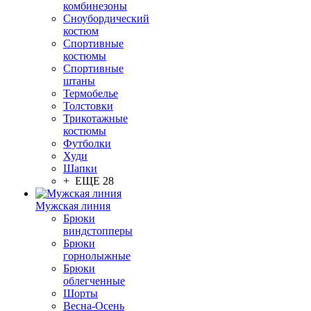
комбинезоны
Сноубордический
костюм
Спортивные
костюмы
Спортивные
штаны
Термобелье
Толстовки
Трикотажные
костюмы
Футболки
Худи
Шапки
+ ЕЩЕ 28
Мужская линия
Брюки
виндстопперы
Брюки
горнолыжные
Брюки
облегченные
Шорты
Весна-Осень