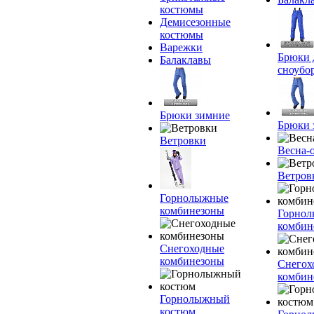
костюмы
Демисезонные
костюмы
Варежки
Брюки 
Балаклавы
сноубо
Брюки зимние
Брюки 
Ветровки
Весна-
Ветров
Горнолыжные
комбинезоны
Горно
комбин
Снегоходные
комбинезоны
Снегох
комбин
Горнолыжный
костюм