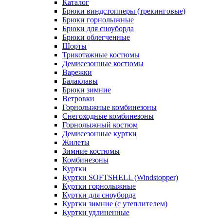
Каталог
Брюки виндстопперы (трекинговые)
Брюки горнолыжные
Брюки для сноуборда
Брюки облегченные
Шорты
Трикотажные костюмы
Демисезонные костюмы
Варежки
Балаклавы
Брюки зимние
Ветровки
Горнолыжные комбинезоны
Снегоходные комбинезоны
Горнолыжный костюм
Демисезонные куртки
Жилеты
Зимние костюмы
Комбинезоны
Куртки
Куртки SOFTSHELL (Windstopper)
Куртки горнолыжные
Куртки для сноуборда
Куртки зимние (с утеплителем)
Куртки удлиненные