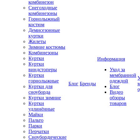
комбинезон
Снегоходные
комбинезоны
Горнолыжный
костюм
Демисезонные
куртки
Жилеты
Зимние костюмы
Комбинезоны
Куртки
Информация
Куртки
виндстоперы
Уход за
Куртки
мембранной
У
горнолыжные
одеждой
Блог
Бренды
Куртки для
Блог
сноуборда
Видео
Куртки зимние
обзоры
Куртки
товаров
удлинённые
Майки
Пальто
Парки
Перчатки
Сноубордические