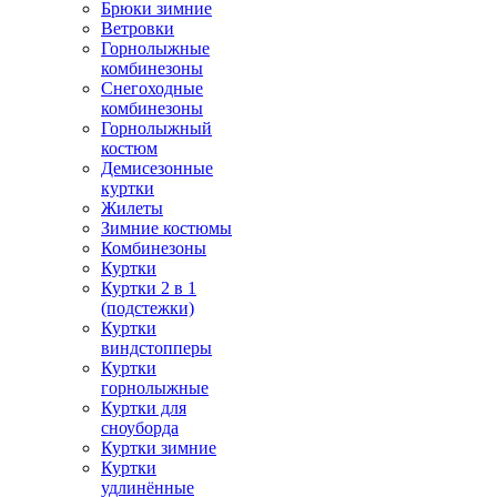
Брюки зимние
Ветровки
Горнолыжные
комбинезоны
Снегоходные
комбинезоны
Горнолыжный
костюм
Демисезонные
куртки
Жилеты
Зимние костюмы
Комбинезоны
Куртки
Куртки 2 в 1
(подстежки)
Куртки
виндстопперы
Куртки
горнолыжные
Куртки для
сноуборда
Куртки зимние
Куртки
удлинённые