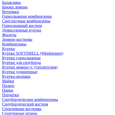
Балаклавы
Брюки зимние
Ветровки
Горнолыжные комбинезоны
Снегоходные комбинезоны
Горнолыжный костюм
Демисезонные куртки
Жилеты
Зимние костюмы
Комбинезоны
Куртки
Куртки SOFTSHELL (Windstopper)
Куртки горнолыжные
Куртки для сноуборда
Куртки зимние (с утеплителем)
Куртки удлиненные
Куртки-анораки
Майки
Пальто
Парки
Перчатки
Сноубордические комбинезоны
Сноубордический костюм
Спортивные костюмы
Спортивные штаны