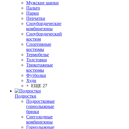
Мужские шапки
Пальто
Парки
Перчатки
Сноубордические
комбинезоны
Сноубордический
костюм
Спортивные
костюмы
Термобелье
Толстовки
Трикотажные
костюмы
Футболки
Худи
+ ЕЩЕ 27
Подростки
Подростковые
горнолыжные
брюки
Снегоходные
комбинезоны
Горнолыжные