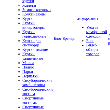
куртки
Жилеты
Зимние костюмы
Комбинезоны
Куртки
Информация
Куртки
виндстоперы
Уход за
Куртки
мембранной
У
горнолыжные
одеждой
Блог
Бренды
Куртки для
Блог
сноуборда
Видео
Куртки зимние
обзоры
Куртки
товаров
удлинённые
Майки
Пальто
Парки
Перчатки
Сноубордические
комбинезоны
Сноубордический
костюм
Спортивные
костюмы
Спортивные