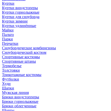
Куртки
Куртки виндстоперы
Куртки горнолыжные
Куртки для сноуборда
Куртки зимние
Куртки удлинённые
Майки
Пальто
Парки
Перчатки
Сноубордические комбинезоны
Сноубордический костюм
Спортивные костюмы
Спортивные штаны
Термобелье
Толстовки
Трикотажные костюмы
Футболки
Худи
Шапки
Мужская линия
Брюки виндстопперы
Брюки горнолыжные
Брюки облегченные
Шорты