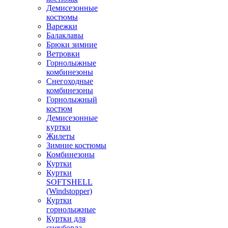
Демисезонные
костюмы
Варежки
Балаклавы
Брюки зимние
Ветровки
Горнолыжные
комбинезоны
Снегоходные
комбинезоны
Горнолыжный
костюм
Демисезонные
куртки
Жилеты
Зимние костюмы
Комбинезоны
Куртки
Куртки
SOFTSHELL
(Windstopper)
Куртки
горнолыжные
Куртки для
сноуборда