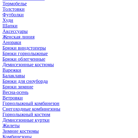
Термобелье
Толстовки
Футболки
Худи
Шапки
Аксессуары
Женская линия
Анораки
Брюки виндстоперы
Брюки горнолыжные
Брюки облегченные
Демисезонные костюмы
Варежки
Балаклавы
Брюки для сноуборда
Брюки зимние
Весна-осень
Ветровки
Горнолыжный комбинезон
Снегоходные комбинезоны
Горнолыжный костюм
Демисезонные куртки
Жилеты
Зимние костюмы
Комбинезоны