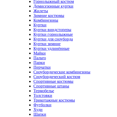
Горнолыжный костюм
Демисезонные куртки
Жилеты
Зимние костюмы
Комбинезоны
Куртки
Куртки виндстоперы
Куртки горнолыжные
Куртки для сноуборда
Куртки зимние
Куртки удлинённые
Майки
Пальто
Парки
Перчатки
Сноубордические комбинезоны
Сноубордический костюм
Спортивные костюмы
Спортивные штаны
Термобелье
Толстовки
Трикотажные костюмы
Футболки
Худи
Шапки