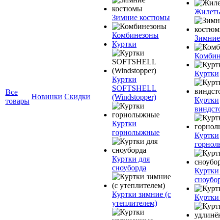
Жилет
Зимние костюмы
Комбинезоны
Зимние
Куртки
Комбин
Куртки
Куртки
SOFTSHELL
Все
Новинки
Скидки
(Windstopper)
Куртки
товары
виндст
Куртки
горнолыжные
Куртки
горно
Куртки для
сноуборда
Куртки
сноубо
Куртки зимние (с
Куртки
утеплителем)