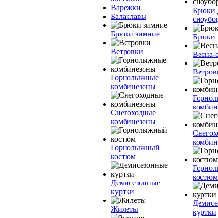
Варежки
Брюки 
Балаклавы
сноубо
Брюки зимние
Брюки 
Ветровки
Весна-
Ветров
Горнолыжные
комбинезоны
Горно
комбин
Снегоходные
комбинезоны
Снегох
комбин
Горнолыжный
костюм
Горно
костюм
Демисезонные
куртки
Демисе
Жилеты
куртки