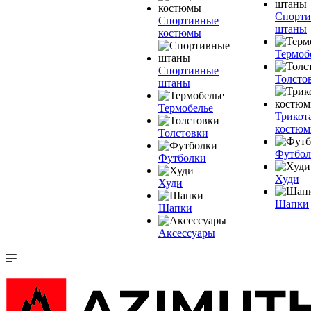
Спорт
Спортивные
штаны
костюмы
Термоб
Спортивные
Толсто
штаны
Термобелье
Трикот
костю
Толстовки
Футбол
Футболки
Худи
Худи
Шапки
Шапки
Аксессуары