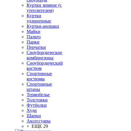
Куртки зимние (с
утеплителем)
Куртки
удлиненные
Куртки-анораки
Майки
Пальто
Парки
Перчатки
Сноубордические
комбинезоны
Сноубордический
костюм
Спортивные
костюмы
Спортивные
штаны
Термобелье
Толстовки
Футболки
Худи
Шапки
Аксессуары
+ ЕЩЕ 29