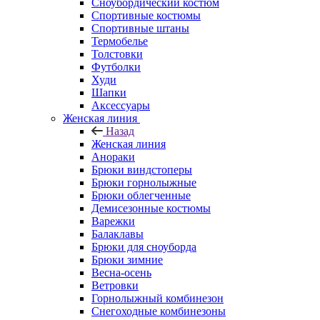
Сноубордический костюм
Спортивные костюмы
Спортивные штаны
Термобелье
Толстовки
Футболки
Худи
Шапки
Аксессуары
Женская линия
Назад
Женская линия
Анораки
Брюки виндстоперы
Брюки горнолыжные
Брюки облегченные
Демисезонные костюмы
Варежки
Балаклавы
Брюки для сноуборда
Брюки зимние
Весна-осень
Ветровки
Горнолыжный комбинезон
Снегоходные комбинезоны