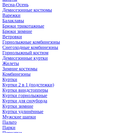
Весна-Осень
Демисезонные костюмы
Варежки
Балаклавы
Брюки трикотажные
Брюки зимние
Ветровки
Горнолыжные комбинезоны
Снегоходные комбинезоны
Горнолыжный костюм
Демисезонные куртки
Жилеты
Зимние костюмы
Комбинезоны
Куртки
Куртки 2 в 1 (подстежки)
Куртки виндстопперы
Куртки горнолыжные
Куртки для сноуборда
Куртки зимние
Куртки удлинённые
Мужские шапки
Пальто
Парки
Перчатки