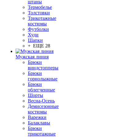
штаны
Термобелье
Толстовки
Трикотажные
костюмы
Футболки
Худи
Шапки
+ ЕЩЕ 28
Мужская линия
Брюки
виндстопперы
Брюки
горнолыжные
Брюки
облегченные
Шорты
Весна-Осень
Демисезонные
костюмы
Варежки
Балаклавы
Брюки
трикотажные