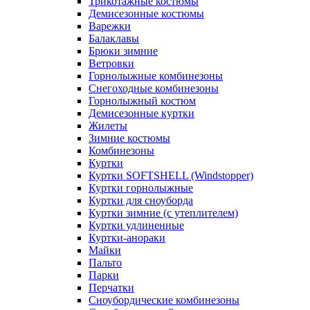
Трикотажные костюмы
Демисезонные костюмы
Варежки
Балаклавы
Брюки зимние
Ветровки
Горнолыжные комбинезоны
Снегоходные комбинезоны
Горнолыжный костюм
Демисезонные куртки
Жилеты
Зимние костюмы
Комбинезоны
Куртки
Куртки SOFTSHELL (Windstopper)
Куртки горнолыжные
Куртки для сноуборда
Куртки зимние (с утеплителем)
Куртки удлиненные
Куртки-анораки
Майки
Пальто
Парки
Перчатки
Сноубордические комбинезоны