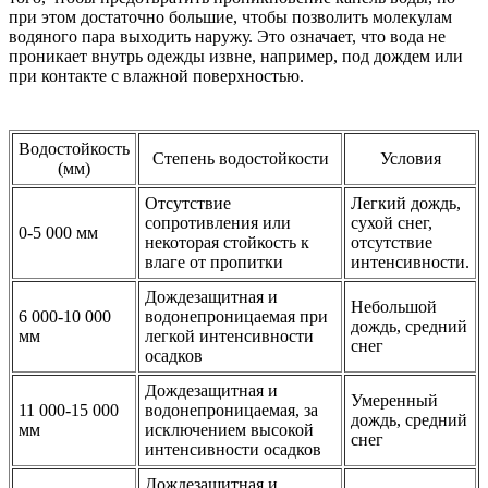
при этом достаточно большие, чтобы позволить молекулам
водяного пара выходить наружу. Это означает, что вода не
проникает внутрь одежды извне, например, под дождем или
при контакте с влажной поверхностью.
Водостойкость
Степень водостойкости
Условия
(мм)
Отсутствие
Легкий дождь,
сопротивления или
сухой снег,
0-5 000 мм
некоторая стойкость к
отсутствие
влаге от пропитки
интенсивности.
Дождезащитная и
Небольшой
6 000-10 000
водонепроницаемая при
дождь, средний
мм
легкой интенсивности
снег
осадков
Дождезащитная и
Умеренный
11 000-15 000
водонепроницаемая, за
дождь, средний
мм
исключением высокой
снег
интенсивности осадков
Дождезащитная и