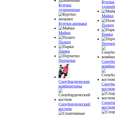
Куртки
Куртки
удлинё
удлиненные
Майки
Куртки-анораки
Пальто
Майки
Парки
Пальто
Перчат
Парки
Перчатки
Сноубо
комбин
Сноубордические
Сноубо
комбинезоны
костюм
Спорт
Сноубордический
костю
костюм