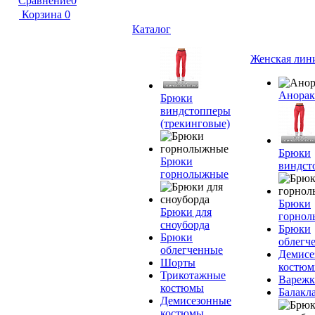
Сравнение
0
Корзина
0
Каталог
Женская лин
Анора
Брюки
виндстопперы
(трекинговые)
Брюки
Брюки
виндст
горнолыжные
Брюки
Брюки для
горно
сноуборда
Брюки
Брюки
облегч
облегченные
Демисе
Шорты
костю
Трикотажные
Вареж
костюмы
Балакл
Демисезонные
костюмы