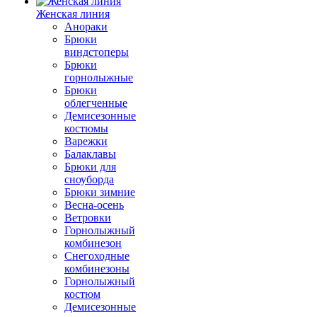
Женская линия
Анораки
Брюки
виндстоперы
Брюки
горнолыжные
Брюки
облегченные
Демисезонные
костюмы
Варежки
Балаклавы
Брюки для
сноуборда
Брюки зимние
Весна-осень
Ветровки
Горнолыжный
комбинезон
Снегоходные
комбинезоны
Горнолыжный
костюм
Демисезонные