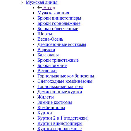
Мужская линия
Назад
Мужская линия
Брюки виндстопперы
Брюки горнолыжные
Брюки облегченные
Шорты
Весна-Осень
Демисезонные костюмы
Варежки
Балаклавы
Брюки трикотажные
Брюки зимние
Ветровки
Горнолыжные комбинезоны
Снегоходные комбинезоны
Горнолыжный костюм
Демисезонные куртки
Жилеты
Зимние костюмы
Комбинезоны
Куртки
Куртки 2 в 1 (подстежки)
Куртки виндстопперы
Куртки горнолыжные